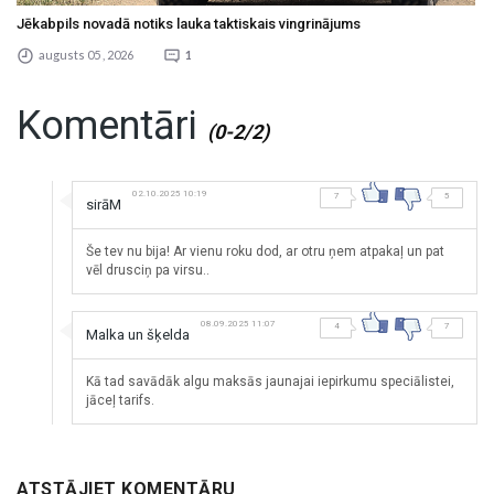
Jēkabpils novadā notiks lauka taktiskais vingrinājums
augusts 05 , 2026
1
Komentāri
(0-2/2)
02.10.2025 10:19
7
5
sirāM
Še tev nu bija! Ar vienu roku dod, ar otru ņem atpakaļ un pat
vēl drusciņ pa virsu..
08.09.2025 11:07
4
7
Malka un šķelda
Kā tad savādāk algu maksās jaunajai iepirkumu speciālistei,
jāceļ tarifs.
ATSTĀJIET KOMENTĀRU