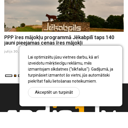
u
PPP īres mājokļu programmā Jēkabpilī taps 140
J
jauni pieejamas cenas īres mājokļi
p
te
julijs 30 , 2026
ju
Lai optimizētu jūsu vietnes darbu, kā arī
izveidotu mērķtiecīgu reklāmu, mēs
izmantojam sīkdatnes ("sīkfailus"). Gadījumā, ja
turpināsiet izmantot šo vietni, jūs automātiski
piekrītat failu lietošanas noteikumiem.
Akceptēt un turpināt