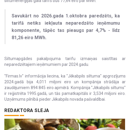
siltumenerģijas gala tarifs būs 77,64 eiro par MWh.
Savukārt no 2026.gada 1.oktobra paredzēts, ka
tarifā netiks iekļauta neparedzēto ieņēmumu
komponente, tāpēc tas pieaugs par 4,7% - līdz
81,26 eiro MWh.
Siltumapgādes pakalpojuma tarifu izmaiņas saistītas ar
neparedzētajiem ieņēmumiem par 2024.gadu.
"Firmas.lv" informācija liecina, ka "Jēkabpils siltuma" apgrozījums
2024.gadā bija 4,011 miljoni eiro un kompānija strādāja ar
zaudējumiem 894 845 eiro apmērā. Kompānija "Jēkabpils siltums"
ir reģistrēta 1995.gadā, un tās pamatkapitāls ir 3,534 miljoni eiro.
Uzņēmums pilnībā pieder Jēkabpils novada pašvaldībai.
REDAKTORA SLEJA