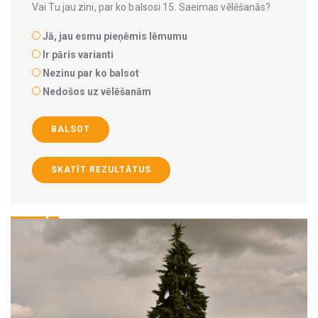
Vai Tu jau zini, par ko balsosi 15. Saeimas vēlēšanās?
Jā, jau esmu pieņēmis lēmumu
Ir pāris varianti
Nezinu par ko balsot
Nedošos uz vēlēšanām
BALSOT
SKATĪT REZULTĀTUS