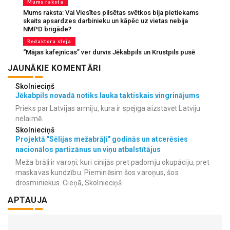
Mums raksta
Mums raksta: Vai Viesītes pilsētas svētkos bija pietiekams
skaits apsardzes darbinieku un kāpēc uz vietas nebija
NMPD brigāde?
Redaktora sleja
“Mājas kafejnīcas” ver durvis Jēkabpils un Krustpils pusē
JAUNĀKIE KOMENTĀRI
Skolnieciņš
Jēkabpils novadā notiks lauka taktiskais vingrinājums
Prieks par Latvijas armiju, kura ir spējīga aizstāvēt Latviju
nelaimē.
Skolnieciņš
Projektā "Sēlijas mežabrāļi" godinās un atcerēsies
nacionālos partizānus un viņu atbalstītājus
Meža brāļi ir varoņi, kuri cīnijās pret padomju okupāciju, pret
maskavas kundzību. Pieminēsim šos varoņus, šos
drosminiekus. Cieņā, Skolnieciņš
APTAUJA