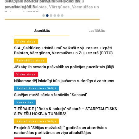
Jaunākās
Lasītākās
Vides ziņas
SIA „Saldūdeņu risinājumi” veikuši zivju resursu izpēti
Baļotes, Vārzgūnes, Vecmuižas un Zuju ezerā (FOTO)
Pašvaldību ziņas
Jēkabpils novada pašvaldības policijas paveiktais jūlijā
Vides ziņas
Nākamnedēļ īslaicīgi būs jaušams rudenīgs dzestrums
Sabiedrības ziņas Sēlijā
Susējas mežā sācies festivāls "Sansusī"
Noskaties
TIEŠRAIDE | "Roks & hokejs" vēsturē – STARPTAUTISKS
SIEVIEŠU HOKEJA TURNĪRS!
Sabiedrības ziņas Sēlijā
Projektā "Sēlijas mežabrāļi" godinās un atcerēsies
nacionālos partizānus un viņu atbalstītājus