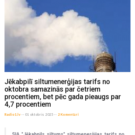
Jēkabpilī siltumenerģijas tarifs no
oktobra samazinās par četriem
procentiem, bet pēc gada pieaugs par
4,7 procentiem
Radio1.lv
--
01 oktobris 2025 --
2 Komentāri
SIA "Jēkabpils siltums" siltumenerģijas tarifs no