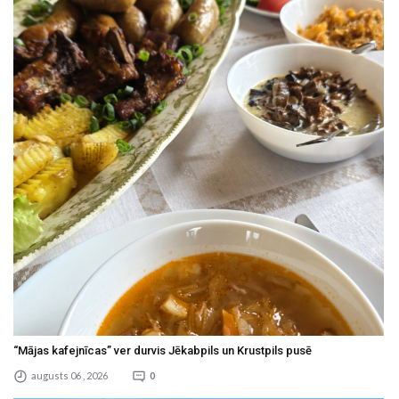
“Mājas kafejnīcas” ver durvis Jēkabpils un Krustpils pusē
augusts 06 , 2026
0