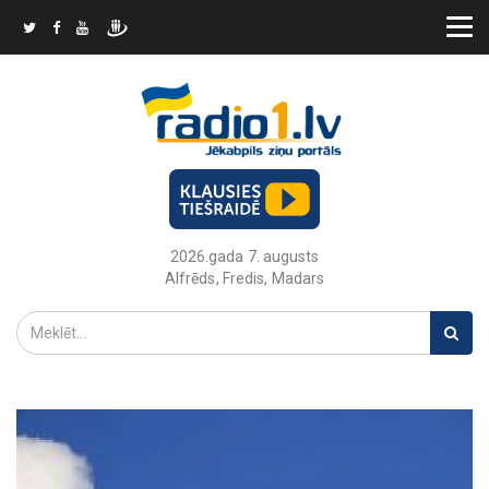
2026.gada 7. augusts
Alfrēds, Fredis, Madars