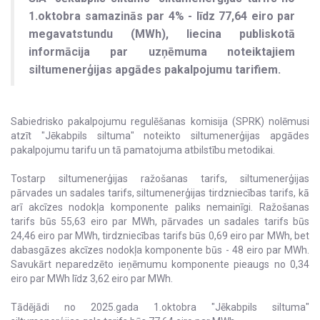
1.oktobra samazinās par 4% - līdz 77,64 eiro par
megavatstundu (MWh), liecina publiskotā
informācija par uzņēmuma noteiktajiem
siltumenerģijas apgādes pakalpojumu tarifiem.
Sabiedrisko pakalpojumu regulēšanas komisija (SPRK) nolēmusi
atzīt "Jēkabpils siltuma" noteikto siltumenerģijas apgādes
pakalpojumu tarifu un tā pamatojuma atbilstību metodikai.
Tostarp siltumenerģijas ražošanas tarifs, siltumenerģijas
pārvades un sadales tarifs, siltumenerģijas tirdzniecības tarifs, kā
arī akcīzes nodokļa komponente paliks nemainīgi. Ražošanas
tarifs būs 55,63 eiro par MWh, pārvades un sadales tarifs būs
24,46 eiro par MWh, tirdzniecības tarifs būs 0,69 eiro par MWh, bet
dabasgāzes akcīzes nodokļa komponente būs - 48 eiro par MWh.
Savukārt neparedzēto ieņēmumu komponente pieaugs no 0,34
eiro par MWh līdz 3,62 eiro par MWh.
Tādējādi no 2025.gada 1.oktobra "Jēkabpils siltuma"