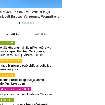
Jaunākās
Lasītākās
Vides ziņas
A „Saldūdeņu risinājumi” veikuši zivju
sursu izpēti Baļotes, Vārzgūnes,
ecmuižas un Zuju ezerā (FOTO)
Pašvaldību ziņas
ēkabpils novada pašvaldības policijas
veiktais jūlijā
Vides ziņas
ākamnedēļ īslaicīgi būs jaušams
udenīgs dzestrums
Sabiedrības ziņas Sēlijā
usējas mežā sācies festivāls "Sansusī"
Noskaties
IEŠRAIDE | "Roks & hokejs" vēsturē –