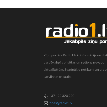
Ziņu portāls Radio1.lv ir informācija un dis
par Jēkabpils pilsētas un reģiona novadu
aktualitātēm. Svarīgākie notikumi un proc
Latvijā un pasaulē.
+371 22 320 220
zinas@radio1.lv