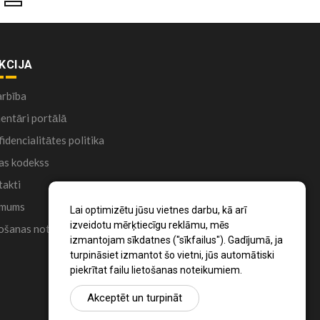
KCIJA
arbība
ntāri portālā
idencialitātes politika
as kodekss
akti
 mums
Lai optimizētu jūsu vietnes darbu, kā arī
izveidotu mērķtiecīgu reklāmu, mēs
ošanas noteikumi
izmantojam sīkdatnes ("sīkfailus"). Gadījumā, ja
turpināsiet izmantot šo vietni, jūs automātiski
piekrītat failu lietošanas noteikumiem.
Akceptēt un turpināt