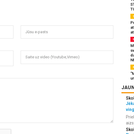
S
T
Pr
a
Jūsu e-pasts
at
Mu
s
da
Saite uz video (Youtube,Vimeo)
N
“M
un
JAUN
Sko
Jēka
vin
Prie
aizs
Sko