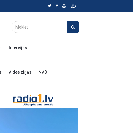
a
Intervijas
s
Vides ziņas
NVO