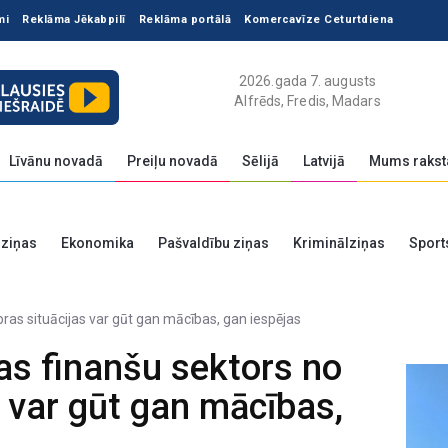
mi
Reklāma Jēkabpilī
Reklāma portālā
Komercavīze Ceturtdiena
2026.gada 7. augusts
Alfrēds, Fredis, Madars
Līvānu novadā
Preiļu novadā
Sēlijā
Latvijā
Mums rakst
 ziņas
Ekonomika
Pašvaldību ziņas
Kriminālziņas
Sport
jas finanšu sektors no
s var gūt gan mācības,