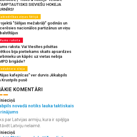
TARPTAUTISKS SIEVIEŠU HOKEJA
URNĪRS!
Sabiedrības ziņas Sēlijā
ojektā "Sēlijas mežabrāļi" godinās un
tcerēsies nacionālos partizānus un viņu
balstītājus
Mums raksta
ms raksta: Vai Viesītes pilsētas
vētkos bija pietiekams skaits apsardzes
rbinieku un kāpēc uz vietas nebija
MPD brigāde?
Redaktora sleja
ājas kafejnīcas” ver durvis Jēkabpils
 Krustpils pusē
ĀKIE KOMENTĀRI
lnieciņš
bpils novadā notiks lauka taktiskais
grinājums
ks par Latvijas armiju, kura ir spējīga
tāvēt Latviju nelaimē.
lnieciņš