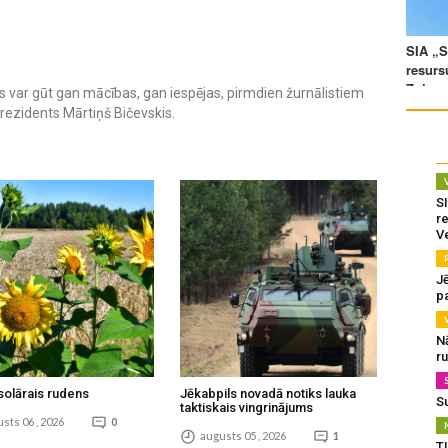
jas var gūt gan mācības, gan iespējas, pirmdien žurnālistiem
rezidents Mārtiņš Bičevskis.
SI
re
V
J
pa
N
r
solārais rudens
Jēkabpils novadā notiks lauka
S
taktiskais vingrinājums
sts 06 , 2026
0
augusts 05 , 2026
1
T