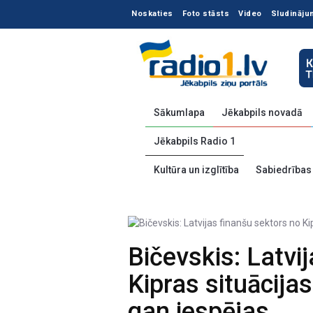
Noskaties
Foto stāsts
Video
Sludināju
Sākumlapa
Jēkabpils novadā
Jēkabpils Radio 1
Kultūra un izglītība
Sabiedrības
Bičevskis: Latvi
Kipras situācija
gan iespējas