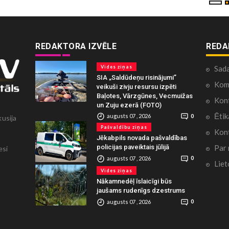
REDAKTORA IZVĒLE
REDA
Vides ziņas
Sad
SIA „Saldūdeņu risinājumi”
Kome
veikuši zivju resursu izpēti
Baļotes, Vārzgūnes, Vecmuižas
Konf
un Zuju ezerā (FOTO)
Ētik
augusts 07 , 2026
0
kusija
Pašvaldību ziņas
Kont
Jēkabpils novada pašvaldības
Par
policijas paveiktais jūlijā
esi
augusts 07 , 2026
0
Liet
Vides ziņas
Nākamnedēļ īslaicīgi būs
jaušams rudenīgs dzestrums
augusts 07 , 2026
0