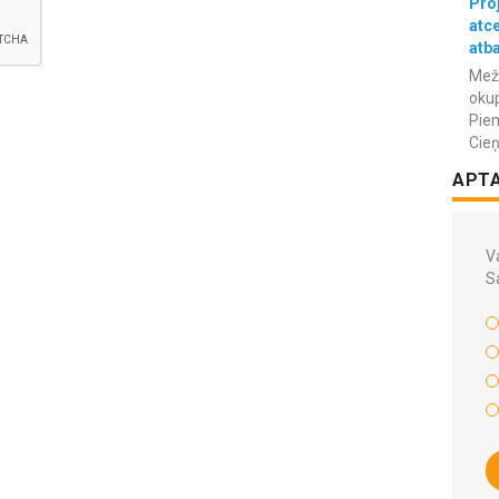
Proj
atc
atba
Meža
okup
Piem
Cieņ
APT
Va
S