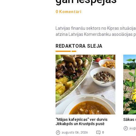
0 Komentāri
Latvijas finanšu sektors no Kipras situāci
atzina Latvijas Komercbanku asociācijas p
REDAKTORA SLEJA
“Mājas kafejnīcas” ver durvis
Sākas 
Jēkabpils un Krustpils pusē
augu
augusts 06 , 2026
0