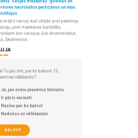
ektā "Sēlijas mežabrāļi" godinās un
erēsies nacionālos partizānus un viņu
lstītājus
 brāļi ir varoņi, kuri cīnijās pret padomju
āciju, pret maskavas kundzību.
inēsim šos varoņus, šos drosminiekus.
ā, Skolnieciņš
AUJA
i Tu jau zini, par ko balsosi 15.
aeimas vēlēšanās?
Jā, jau esmu pieņēmis lēmumu
Ir pāris varianti
Nezinu par ko balsot
Nedošos uz vēlēšanām
BALSOT