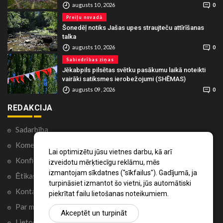
augusts 10 , 2026
0
Preiļu novadā
Šonedēļ notiks Jašas upes straujteču attīrīšanas
talka
augusts 10 , 2026
0
Sabiedrības ziņas
Jēkabpils pilsētas svētku pasākumu laikā noteikti
vairāki satiksmes ierobežojumi (SHĒMAS)
augusts 09 , 2026
0
REDAKCIJA
Sadarbība
Komentāri portālā
Lai optimizētu jūsu vietnes darbu, kā arī
Konfidencialitātes politika
izveidotu mērķtiecīgu reklāmu, mēs
izmantojam sīkdatnes ("sīkfailus"). Gadījumā, ja
Ētikas kodekss
turpināsiet izmantot šo vietni, jūs automātiski
Kontakti
piekrītat failu lietošanas noteikumiem.
Par mums
Akceptēt un turpināt
Lietošanas noteikumi