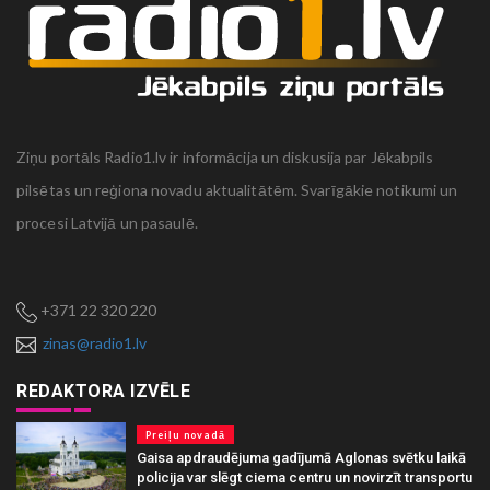
Ziņu portāls Radio1.lv ir informācija un diskusija par Jēkabpils
pilsētas un reģiona novadu aktualitātēm. Svarīgākie notikumi un
procesi Latvijā un pasaulē.
+371 22 320 220
zinas@radio1.lv
REDAKTORA IZVĒLE
Preiļu novadā
Gaisa apdraudējuma gadījumā Aglonas svētku laikā
policija var slēgt ciema centru un novirzīt transportu