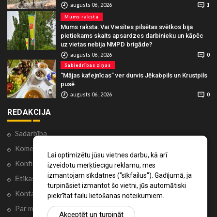
augusts 06 , 2026
1
Mums raksta
Mums raksta: Vai Viesītes pilsētas svētkos bija
pietiekams skaits apsardzes darbinieku un kāpēc
uz vietas nebija NMPD brigāde?
augusts 06 , 2026
0
Sabiedrības ziņas
“Mājas kafejnīcas” ver durvis Jēkabpils un Krustpils
pusē
augusts 06 , 2026
0
REDAKCIJA
Sadarbība
Komentāri portālā
Lai optimizētu jūsu vietnes darbu, kā arī
Konfidencialitātes politika
izveidotu mērķtiecīgu reklāmu, mēs
izmantojam sīkdatnes ("sīkfailus"). Gadījumā, ja
Ētikas kodekss
turpināsiet izmantot šo vietni, jūs automātiski
Kontakti
piekrītat failu lietošanas noteikumiem.
Par mums
Akceptēt un turpināt