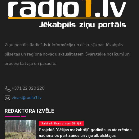
Ziņu portāls Radio1.lv ir informācija un diskusija par Jēkabpils
pilsētas un reģiona novadu aktualitātēm. Svarīgākie notikumi un
procesi Latvijā un pasaulē.
+371 22 320 220
zinas@radio1.lv
REDAKTORA IZVĒLE
Sabiedrības ziņas Sēlijā
Projektā "Sēlijas mežabrāļi" godinās un atcerēsies
nacionālos partizānus un viņu atbalstītājus