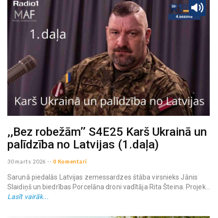
,,Bez robežām’’ S4E25 Karš Ukrainā un
palīdzība no Latvijas (1.daļa)
30 marts 2026
--
0 Komentāri
Sarunā piedalās Latvijas zemessardzes štāba virsnieks Jānis
Slaidiņš un biedrības Porcelāna droni vadītāja Rita Šteina. Projek...
Lasīt vairāk...