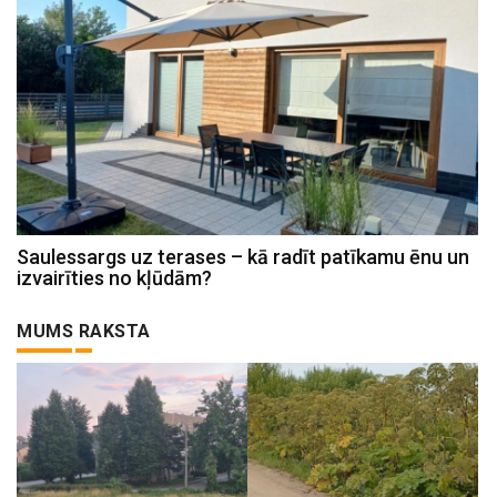
Saulessargs uz terases – kā radīt patīkamu ēnu un
izvairīties no kļūdām?
MUMS RAKSTA