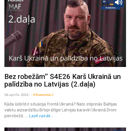
Bez robežām’’ S4E26 Karš Ukrainā un
palīdzība no Latvijas (2.daļa)
06 aprilis 2026
--
0 Komentāri
Kāda šobrīd ir situācija frontē Ukrainā? Nato stiprinās Baltijas
valstu aizsardzību.Brīvprātīgie Latvijas karavīri Ukrainā.Droni
pierobežā. ...
Lasīt vairāk...