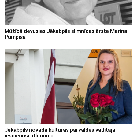
Mūžībā devusies Jēkabpils slimnīcas ārste Marina
Pumpiša
Jēkabpils novada kultūras pārvaldes vadītāja
iesniegusi atlūgumu