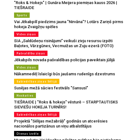
"Roks & Hokejs" | Gunāra Meijera piemiņas kauss 2026 |
TIEŠRAIDE
Sports
Vai Jēkabpilī piedzims jauna "Nirvāna"? Lotārs Zariņš pirms
hokeja Zvaigžņu spēles
Vides ziņas
SIA „Saldūdeņu risinājumi” veikuši zivju resursu izpēti
Baļotes, Vārzgūnes, Vecmuižas un Zuju ezerā (FOTO)
Pašvaldību ziņas
Jēkabpils novada pašvaldības policijas paveiktais jūlijā
Vides ziņas
Nākamnedēļ īslaicīgi būs jaušams rudenīgs dzestrums
Sabiedrības ziņas Sēlijā
Susējas mežā sācies festivāls "Sansusī"
Noskaties
TIEŠRAIDE | "Roks & hokejs" vēsturē – STARPTAUTISKS
SIEVIEŠU HOKEJA TURNĪRS!
Sabiedrības ziņas Sēlijā
Projektā "Sēlijas mežabrāļi" godinās un atcerēsies
nacionālos partizānus un viņu atbalstītājus
Dienas izvēle