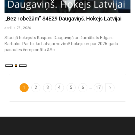
a
,,Bez robežām’’ S4E29 Daugaviņš. Hokejs Latvijai
,
aprilis 27 , 2026
ap
Studijā hokejists Kaspars Daugaviņš un žurnālists Edgars
Barbaks. Par to, ko Latvijai nozīmē hokejs un par 2026 gada
pasaules čempionātu &Sc...
...
1
2
3
4
5
6
17