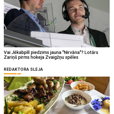
Vai Jēkabpilī piedzims jauna "Nirvāna"? Lotārs
Zariņš pirms hokeja Zvaigžņu spēles
REDAKTORA SLEJA