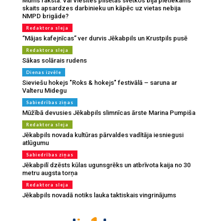
Mums raksta: Vai Viesītes pilsētas svētkos bija pietiekams
skaits apsardzes darbinieku un kāpēc uz vietas nebija
NMPD brigāde?
Redaktora sleja
“Mājas kafejnīcas” ver durvis Jēkabpils un Krustpils pusē
Redaktora sleja
Sākas solārais rudens
Dienas izvēle
Sieviešu hokejs "Roks & hokejs" festivālā – saruna ar
Valteru Midegu
Sabiedrības ziņas
Mūžībā devusies Jēkabpils slimnīcas ārste Marina Pumpiša
Redaktora sleja
Jēkabpils novada kultūras pārvaldes vadītāja iesniegusi
atlūgumu
Sabiedrības ziņas
Jēkabpilī dzēsts kūlas ugunsgrēks un atbrīvota kaija no 30
metru augsta torņa
Redaktora sleja
Jēkabpils novadā notiks lauka taktiskais vingrinājums