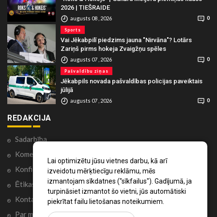
2026 | TIEŠRAIDE
augusts 08 , 2026
0
Sports
Vai Jēkabpilī piedzims jauna "Nirvāna"? Lotārs
Zariņš pirms hokeja Zvaigžņu spēles
augusts 07 , 2026
0
Pašvaldību ziņas
Jēkabpils novada pašvaldības policijas paveiktais
jūlijā
augusts 07 , 2026
0
REDAKCIJA
Sadarbība
Komentāri portālā
Lai optimizētu jūsu vietnes darbu, kā arī
Konfidencialitātes politika
izveidotu mērķtiecīgu reklāmu, mēs
izmantojam sīkdatnes ("sīkfailus"). Gadījumā, ja
Ētikas kodekss
turpināsiet izmantot šo vietni, jūs automātiski
Kontakti
piekrītat failu lietošanas noteikumiem.
Par mums