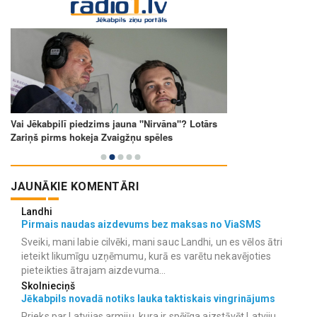
JAUNĀKIE KOMENTĀRI
Landhi
Pirmais naudas aizdevums bez maksas no ViaSMS
Sveiki, mani labie cilvēki, mani sauc Landhi, un es vēlos ātri
ieteikt likumīgu uzņēmumu, kurā es varētu nekavējoties
pieteikties ātrajam aizdevuma...
Skolnieciņš
Jēkabpils novadā notiks lauka taktiskais vingrinājums
Prieks par Latvijas armiju, kura ir spējīga aizstāvēt Latviju