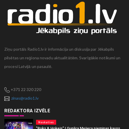
Ziņu portāls Radio1.lv ir informācija un diskusija par Jēkabpils
pilsētas un reģiona novadu aktualitātēm. Svarīgākie notikumi un
procesi Latvijā un pasaulē.
+371 22 320 220
zinas@radio1.lv
REDAKTORA IZVĒLE
Noskaties
"Roks & Hokejs" | Gunāra Meijera piemiņas kauss