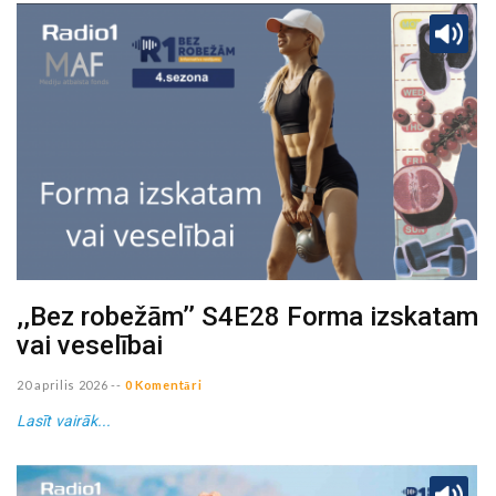
,,Bez robežām’’ S4E28 Forma izskatam
vai veselībai
20 aprilis 2026
--
0 Komentāri
Lasīt vairāk...