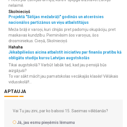
nelaimē.
Skolnieciņš
Projektā "Sēlijas mežabrāļi" godinās un atcerēsies
nacionālos partizānus un viņu atbalstītājus
Meža brāļi ir varoņi, kuri cīnijās pret padomju okupāciju, pret
maskavas kundzību. Pieminēsim šos varoņus, šos
drosminiekus. Cieņā, Skolnieciņš
Hahaha
Jēkabpiliešus aicina atbalstīt iniciatīvu par finanšu pratību kā
obligātu studiju kursu Latvijas augstskolās
Tikai augstskolā? Varbūt labāk tad, kad jau pensijā būs
aizgājuši?
To var sākt mācīt jau pamatskolas vecākajās klasēs! Vēlākais
vidusskolā!!...
APTAUJA
Vai Tu jau zini, par ko balsosi 15. Saeimas vēlēšanās?
Jā, jau esmu pieņēmis lēmumu