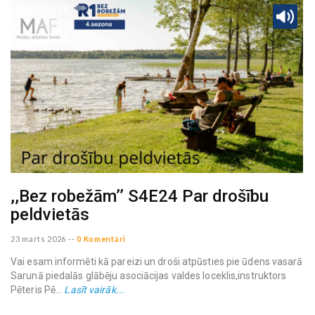
,,Bez robežām’’ S4E24 Par drošību
peldvietās
23 marts 2026
--
0 Komentāri
Vai esam informēti kā pareizi un droši atpūsties pie ūdens vasarā
Sarunā piedalās glābēju asociācijas valdes loceklis,instruktors
Pēteris Pē...
Lasīt vairāk...