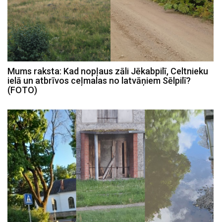
Mums raksta: Kad nopļaus zāli Jēkabpilī, Celtnieku
ielā un atbrīvos ceļmalas no latvāņiem Sēlpilī?
(FOTO)