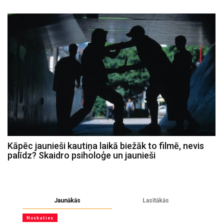
Kāpēc jaunieši kautiņa laikā biežāk to filmē, nevis
palīdz? Skaidro psiholoģe un jaunieši
Jaunākās
Lasītākās
Noskaties