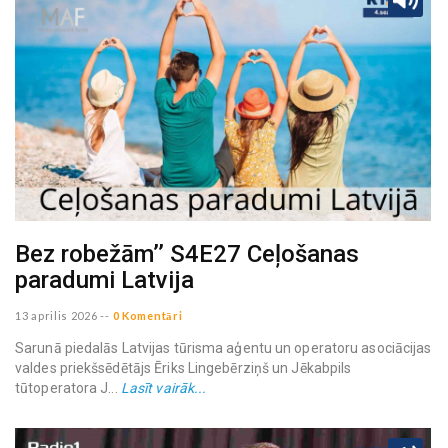
Bez robežām’’ S4E27 Ceļošanas
paradumi Latvija
13 aprilis 2026
--
0 Komentāri
Sarunā piedalās Latvijas tūrisma aģentu un operatoru asociācijas
valdes priekšsēdētājs Ēriks Lingebērziņš un Jēkabpils
tūtoperatora J...
Lasīt vairāk...