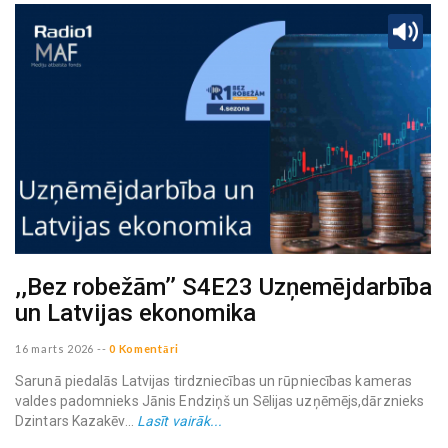
,,Bez robežām’’ S4E23 Uzņemējdarbība
un Latvijas ekonomika
16 marts 2026
--
0 Komentāri
Sarunā piedalās Latvijas tirdzniecības un rūpniecības kameras
valdes padomnieks Jānis Endziņš un Sēlijas uzņēmējs,dārznieks
Dzintars Kazakēv...
Lasīt vairāk...