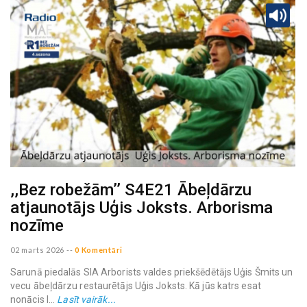
,,Bez robežām’’ S4E21 Ābeļdārzu
atjaunotājs Uģis Joksts. Arborisma
nozīme
02 marts 2026
--
0 Komentāri
Sarunā piedalās SIA Arborists valdes priekšēdētājs Uģis Šmits un
vecu ābeļdārzu restaurētājs Uģis Joksts. Kā jūs katrs esat
nonācis l...
Lasīt vairāk...