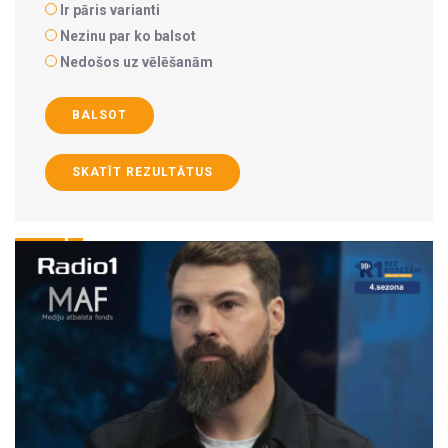
Ir pāris varianti
Nezinu par ko balsot
Nedošos uz vēlēšanām
BALSOT
SKATĪT REZULTĀTUS