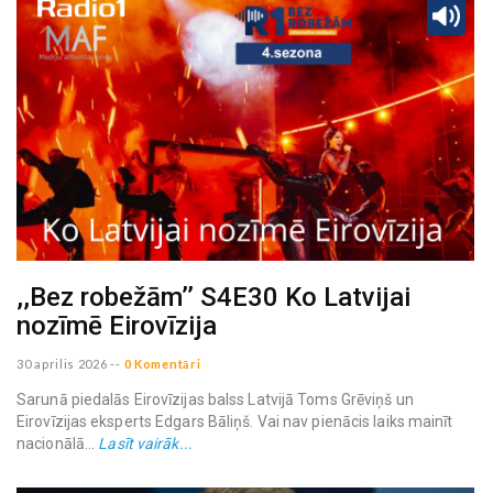
,,Bez robežām’’ S4E30 Ko Latvijai
nozīmē Eirovīzija
30 aprilis 2026
--
0 Komentāri
Sarunā piedalās Eirovīzijas balss Latvijā Toms Grēviņš un
Eirovīzijas eksperts Edgars Bāliņš. Vai nav pienācis laiks mainīt
nacionālā...
Lasīt vairāk...