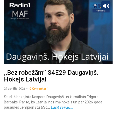
,,Bez robežām’’ S4E29 Daugaviņš.
Hokejs Latvijai
27 aprilis 2026
--
0 Komentāri
Studijā hokejists Kaspars Daugaviņš un žurnālists Edgars
Barbaks. Par to, ko Latvijai nozīmē hokejs un par 2026 gada
pasaules čempionātu &Sc...
Lasīt vairāk...