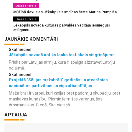
Dienas izvēle
Mūžībā devusies Jēkabpils slimnīcas ārste Marina Pumpiša
Dienas izvēle
Jēkabpils novada kultūras pārvaldes vadītāja iesniegusi
atlūgumu
JAUNĀKIE KOMENTĀRI
Skolnieciņš
Jēkabpils novadā notiks lauka taktiskais vingrinājums
Prieks par Latvijas armiju, kura ir spējīga aizstāvēt Latviju
nelaimē.
Skolnieciņš
Projektā "Sēlijas mežabrāļi" godinās un atcerēsies
nacionālos partizānus un viņu atbalstītājus
Meža brāļi ir varoņi, kuri cīnijās pret padomju okupāciju, pret
maskavas kundzību. Pieminēsim šos varoņus, šos
drosminiekus. Cieņā, Skolnieciņš
APTAUJA