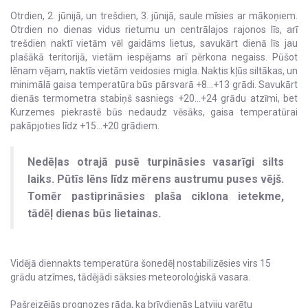
Otrdien, 2. jūnijā, un trešdien, 3. jūnijā, saule mīsies ar mākoņiem.
Otrdien no dienas vidus rietumu un centrālajos rajonos līs, arī
trešdien naktī vietām vēl gaidāms lietus, savukārt dienā līs jau
plašākā teritorijā, vietām iespējams arī pērkona negaiss. Pūšot
lēnam vējam, naktīs vietām veidosies migla. Naktis kļūs siltākas, un
minimālā gaisa temperatūra būs pārsvarā +8…+13 grādi. Savukārt
dienās termometra stabiņš sasniegs +20…+24 grādu atzīmi, bet
Kurzemes piekrastē būs nedaudz vēsāks, gaisa temperatūrai
pakāpjoties līdz +15…+20 grādiem.
Nedēļas otrajā pusē turpināsies vasarīgi silts
laiks. Pūtīs lēns līdz mērens austrumu puses vējš.
Tomēr pastiprināsies plaša ciklona ietekme,
tādēļ dienas būs lietainas.
Vidējā diennakts temperatūra šonedēļ nostabilizēsies virs 15
grādu atzīmes, tādējādi sāksies meteoroloģiskā vasara.
Pašreizējās prognozes rāda, ka brīvdienās Latviju varētu