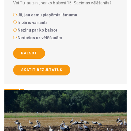
Vai Tu jau zini, par ko balsosi 15. Saeimas vēlēšanās?
Jā, jau esmu pieņēmis lēmumu
Ir pāris varianti
Nezinu par ko balsot
Nedošos uz vēlēšanām
BALSOT
SKATĪT REZULTĀTUS