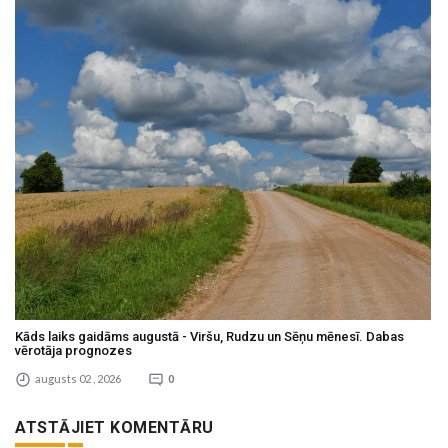
Kāds laiks gaidāms augustā - Viršu, Rudzu un Sēņu mēnesī. Dabas
vērotāja prognozes
augusts 02 , 2026
0
ATSTĀJIET KOMENTĀRU