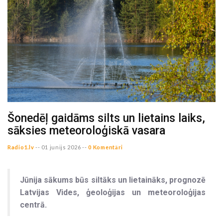
Šonedēļ gaidāms silts un lietains laiks,
sāksies meteoroloģiskā vasara
Radio1.lv
--
01 junijs 2026 --
0 Komentāri
Jūnija sākums būs siltāks un lietaināks, prognozē
Latvijas Vides, ģeoloģijas un meteoroloģijas
centrā.