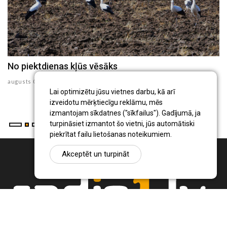
No piektdienas kļūs vēsāks
N
v
augusts 05 , 2026
au
Lai optimizētu jūsu vietnes darbu, kā arī
izveidotu mērķtiecīgu reklāmu, mēs
izmantojam sīkdatnes ("sīkfailus"). Gadījumā, ja
turpināsiet izmantot šo vietni, jūs automātiski
piekrītat failu lietošanas noteikumiem.
Akceptēt un turpināt