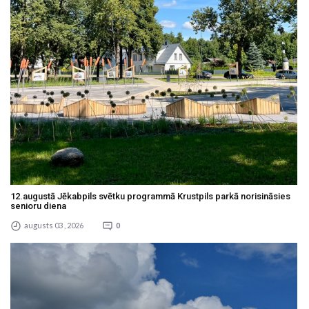
12.augustā Jēkabpils svētku programmā Krustpils parkā norisināsies
senioru diena
augusts 03 , 2026
0