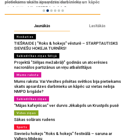
Jaunākās
Lasītākās
Noskaties
TIEŠRAIDE | "Roks & hokejs" vēsturē – STARPTAUTISKS
SIEVIEŠU HOKEJA TURNĪRS!
Sabiedrības ziņas Sēlijā
Projektā "Sēlijas mežabrāļi" godinās un atcerēsies
nacionālos partizānus un viņu atbalstītājus
Mums raksta
Mums raksta: Vai Viesītes pilsētas svētkos bija pietiekams
skaits apsardzes darbinieku un kāpēc uz vietas nebija
NMPD brigāde?
Sabiedrības ziņas
“Mājas kafejnīcas” ver durvis Jēkabpils un Krustpils pusē
Vides ziņas
Sākas solārais rudens
Sports
Sieviešu hokejs "Roks & hokejs" festivālā – saruna ar
Valteru Midegu