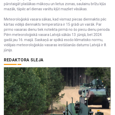
pārstaigāt plašākas mākoņu un lietus zonas, saulainu brīžu kļūs
mazāk, tāpēc arī dienas varētu kļūt mazliet vēsākas.
Meteoroloģiskā vasara sākas, kad vismaz piecas diennaktis pēc
kārtas vidējā diennakts temperatūra ir 15 grādi un vairāk. Par
pirmo vasaras dienu tiek noteikta pirmā no šo piecu dienu perioda.
Pērn meteoroloģiskā vasara Latvijā sākās 13. jūnijā, bet 2024.
gadā jau 16. maijā. Saskaņā ar spēkā esošo klimatisko normu,
vidējais meteoroloģiskās vasaras iestāšanās datums Latvijā ir 8.
jūnijs.
REDAKTORA SLEJA