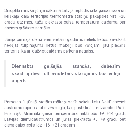
Sinoptiķi min, ka jūnija sākumā Latvijā ieplūdīs silta gaisa masa un
lielākajā daļā teritorijas termometra stabiņš pakāpsies virs +20
grādu atzīmes, taču piekrastē gaisa temperatūra gaidāma par
dažiem grādiem zemāka.
Jūnija pirmajā dienā vien vietām gaidāms neliels lietus, savukārt
nedēļas turpinājumā lietus mākoņi būs vērojami jau plašākā
teritorijā, kā arī dažviet gaidāms pērkona negaiss.
Diennakts gaišajās stundās, debesīm
skaidrojoties, ultravioletais starojums būs vidēji
augsts.
Pirmdien, 1. jūnijā, vietām mākoņi nesīs nelielu lietu. Naktī dažviet
austrumu rajonos sabiezēs migla, kas pasliktinās redzamību. Pūtīs
lēns vējš. Minimālā gaisa temperatūra naktī būs +9…+14 grādi,
Latvijas dienvidaustrumos un jūras piekrastē +5…+8 grādi, bet
dienā gaiss iesils līdz +16…+21 grādam.