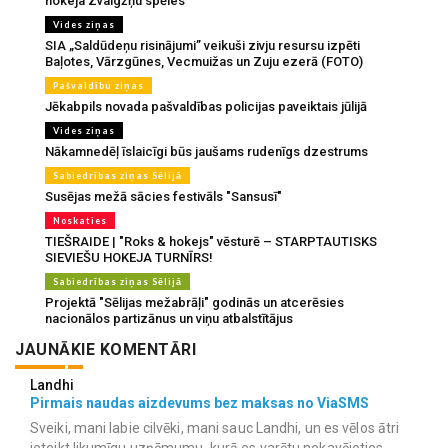
hokeja Zvaigžņu spēles
Vides ziņas
SIA „Saldūdeņu risinājumi” veikuši zivju resursu izpēti
Baļotes, Vārzgūnes, Vecmuižas un Zuju ezerā (FOTO)
Pašvaldību ziņas
Jēkabpils novada pašvaldības policijas paveiktais jūlijā
Vides ziņas
Nākamnedēļ īslaicīgi būs jaušams rudenīgs dzestrums
Sabiedrības ziņas Sēlijā
Susējas mežā sācies festivāls "Sansusī"
Noskaties
TIEŠRAIDE | "Roks & hokejs" vēsturē – STARPTAUTISKS
SIEVIEŠU HOKEJA TURNĪRS!
Sabiedrības ziņas Sēlijā
Projektā "Sēlijas mežabrāļi" godinās un atcerēsies
nacionālos partizānus un viņu atbalstītājus
JAUNĀKIE KOMENTĀRI
Landhi
Pirmais naudas aizdevums bez maksas no ViaSMS
Sveiki, mani labie cilvēki, mani sauc Landhi, un es vēlos ātri
ieteikt likumīgu uzņēmumu, kurā es varētu nekavējoties