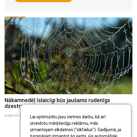
Nākamnedēļ īslaicīgi būs jaušams rudenīgs
N
dzestrums
au
augusts 07 , 2026
Lai optimizētu jūsu vietnes darbu, kā arī
izveidotu mērķtiecīgu reklāmu, mēs
izmantojam sīkdatnes ("sīkfailus"). Gadījumā, ja
turpināsiet izmantot šo vietni, jūs automātiski