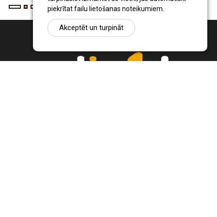
piekrītat failu lietošanas noteikumiem.
Akceptēt un turpināt
Ziņu portāls Radio1.lv ir informācija un diskusija par Jēkabpils
pilsētas un reģiona novadu aktualitātēm. Svarīgākie notikumi un
procesi Latvijā un pasaulē.
+371 22 320 220
zinas@radio1.lv