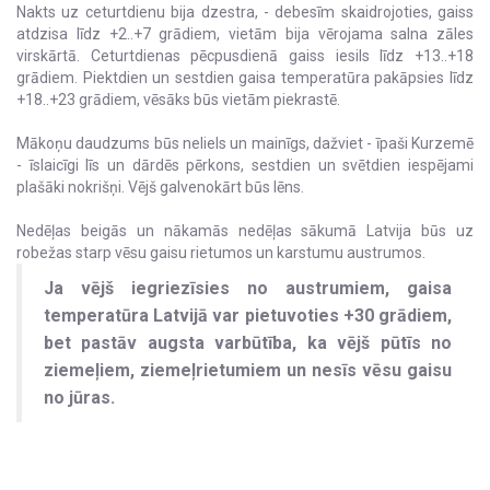
Nakts uz ceturtdienu bija dzestra, - debesīm skaidrojoties, gaiss
atdzisa līdz +2..+7 grādiem, vietām bija vērojama salna zāles
virskārtā. Ceturtdienas pēcpusdienā gaiss iesils līdz +13..+18
grādiem. Piektdien un sestdien gaisa temperatūra pakāpsies līdz
+18..+23 grādiem, vēsāks būs vietām piekrastē.
Mākoņu daudzums būs neliels un mainīgs, dažviet - īpaši Kurzemē
- īslaicīgi līs un dārdēs pērkons, sestdien un svētdien iespējami
plašāki nokrišņi. Vējš galvenokārt būs lēns.
Nedēļas beigās un nākamās nedēļas sākumā Latvija būs uz
robežas starp vēsu gaisu rietumos un karstumu austrumos.
Ja vējš iegriezīsies no austrumiem, gaisa
temperatūra Latvijā var pietuvoties +30 grādiem,
bet pastāv augsta varbūtība, ka vējš pūtīs no
ziemeļiem, ziemeļrietumiem un nesīs vēsu gaisu
no jūras.