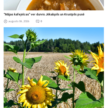
“Mājas kafejnīcas” ver durvis Jēkabpils un Krustpils pusē
augusts 06 , 2026
0