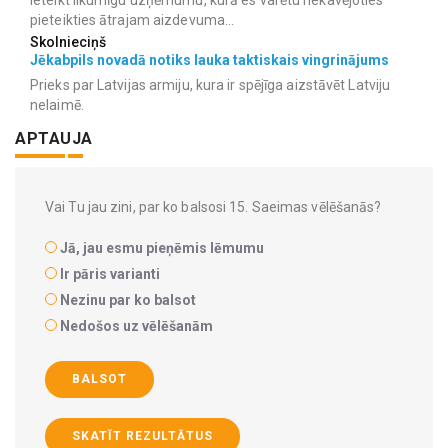
pieteikties ātrajam aizdevuma...
Skolnieciņš
Jēkabpils novadā notiks lauka taktiskais vingrinājums
Prieks par Latvijas armiju, kura ir spējīga aizstāvēt Latviju
nelaimē.
APTAUJA
Vai Tu jau zini, par ko balsosi 15. Saeimas vēlēšanās?
Jā, jau esmu pieņēmis lēmumu
Ir pāris varianti
Nezinu par ko balsot
Nedošos uz vēlēšanām
BALSOT
SKATĪT REZULTĀTUS