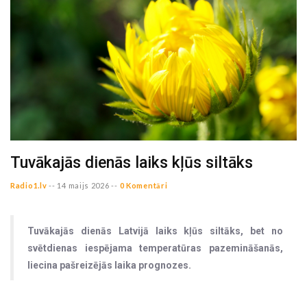
Tuvākajās dienās laiks kļūs siltāks
Radio1.lv
--
14 maijs 2026 --
0 Komentāri
Tuvākajās dienās Latvijā laiks kļūs siltāks, bet no
svētdienas iespējama temperatūras pazemināšanās,
liecina pašreizējās laika prognozes.