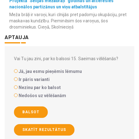
Projektā "Sēlijas mežabrāļi" godinās un atcerēsies
nacionālos partizānus un viņu atbalstītājus
Meža brāļi ir varoņi, kuri cīnijās pret padomju okupāciju, pret
maskavas kundzību. Pieminēsim šos varoņus, šos
drosminiekus. Cieņā, Skolnieciņš
APTAUJA
Vai Tu jau zini, par ko balsosi 15. Saeimas vēlēšanās?
Jā, jau esmu pieņēmis lēmumu
Ir pāris varianti
Nezinu par ko balsot
Nedošos uz vēlēšanām
BALSOT
SKATĪT REZULTĀTUS