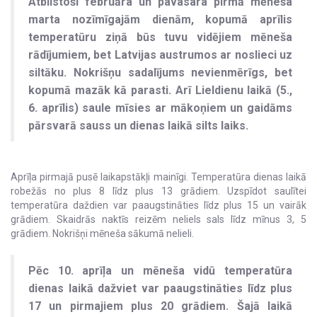
Atbilstoši februāra un pavasara pirmā mēneša
marta nozīmīgajām dienām, kopumā aprīlis
temperatūru ziņā būs tuvu vidējiem mēneša
rādījumiem, bet Latvijas austrumos ar noslieci uz
siltāku. Nokrišņu sadalījums nevienmērīgs, bet
kopumā mazāk kā parasti. Arī Lieldienu laikā (5.,
6. aprīlis) saule mīsies ar mākoņiem un gaidāms
pārsvarā sauss un dienas laikā silts laiks.
Aprīļa pirmajā pusē laikapstākļi mainīgi. Temperatūra dienas laikā
robežās no plus 8 līdz plus 13 grādiem. Uzspīdot saulītei
temperatūra daždien var paaugstināties līdz plus 15 un vairāk
grādiem. Skaidrās naktīs reizēm neliels sals līdz mīnus 3, 5
grādiem. Nokrišņi mēneša sākumā nelieli.
Pēc 10. aprīļa un mēneša vidū temperatūra
dienas laikā dažviet var paaugstināties līdz plus
17 un pirmajiem plus 20 grādiem. Šajā laikā