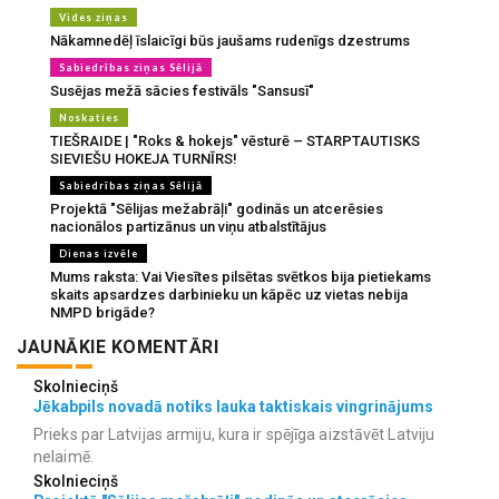
Vides ziņas
Nākamnedēļ īslaicīgi būs jaušams rudenīgs dzestrums
Sabiedrības ziņas Sēlijā
Susējas mežā sācies festivāls "Sansusī"
Noskaties
TIEŠRAIDE | "Roks & hokejs" vēsturē – STARPTAUTISKS
SIEVIEŠU HOKEJA TURNĪRS!
Sabiedrības ziņas Sēlijā
Projektā "Sēlijas mežabrāļi" godinās un atcerēsies
nacionālos partizānus un viņu atbalstītājus
Dienas izvēle
Mums raksta: Vai Viesītes pilsētas svētkos bija pietiekams
skaits apsardzes darbinieku un kāpēc uz vietas nebija
NMPD brigāde?
JAUNĀKIE KOMENTĀRI
Skolnieciņš
Jēkabpils novadā notiks lauka taktiskais vingrinājums
Prieks par Latvijas armiju, kura ir spējīga aizstāvēt Latviju
nelaimē.
Skolnieciņš