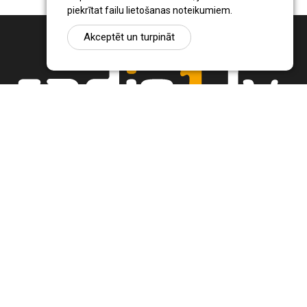
piekrītat failu lietošanas noteikumiem.
Akceptēt un turpināt
Ziņu portāls Radio1.lv ir informācija un diskusija par Jēkabpils
pilsētas un reģiona novadu aktualitātēm. Svarīgākie notikumi un
procesi Latvijā un pasaulē.
+371 22 320 220
zinas@radio1.lv