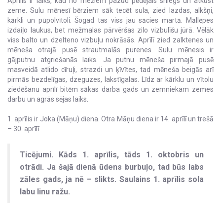
Aprīlis ir laiks, kad no mežiem pazūd pēdējais sniegs un atkūst
zeme. Sulu mēnesī bērziem sāk tecēt sula, zied lazdas, alkšņi,
kārkli un pūpolvītoli. Šogad tas viss jau sācies martā. Māllēpes
izdaiļo laukus, bet mežmalas pārvēršas zilo vizbulīšu jūrā. Vēlāk
viss balto un dzelteno vizbuļu nokrāsās. Aprīlī zied zalktenes un
mēneša otrajā pusē strautmalās purenes. Sulu mēnesis ir
gājputnu atgriešanās laiks. Ja putnu mēneša pirmajā pusē
masveidā atlido cīruļi, strazdi un ķīvītes, tad mēneša beigās arī
pirmās bezdelīgas, dzeguzes, lakstīgalas. Līdz ar kārklu un vītolu
ziedēšanu aprīlī bitēm sākas darba gads un zemniekam zemes
darbu un agrās sējas laiks.
1. aprīlis ir Joka (Māņu) diena. Otra Māņu diena ir 14. aprīlī un trešā
– 30. aprīlī.
Ticējumi. Kāds 1. aprīlis, tāds 1. oktobris un
otrādi. Ja šajā dienā ūdens burbuļo, tad būs labs
zāles gads, ja nē – slikts. Saulains 1. aprīlis sola
labu linu ražu.