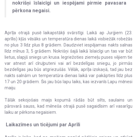
nokrišņi īslaicīgi un iespējami pirmie pavasara
pērkona negaisi.
Aprīļa otrajā pusē laikapstākļi svārstīgi. Laikā ap Jurģiem (23.
aprīlis) kļūs vēsāks un temperatūra dienas laikā visbiežāk robežās
no plus 3 līdz plus 8 grādiem. Daudzviet iespējamas nakts salnas
līdz mīnus 3, 5 grādiem. Nokrišņi šajā laikā īslaicīgi un tas var būt
lietus, slapjš sniegs un krusa. Iegriežoties ziemeļu puses vējiem tie
var atnest arī cīruļputeni vai arī bezdelīgas sniegu, jo pirmās
bezdelīgas jau būs atgriezušās. Vēlāk, aprīļa izskaņā, tad jau bez
nakts salnām un temperatūra dienas laikā var pakāpties līdz plus
17 un 20 grādiem. Šis jau būs lapu laiks, kas iezvanīs Lapu mēnesi
maiju.
Tālāk sekojošais maijs kopumā rādās būt silts, saulains un
pārsvarā sauss, kad mēneša otrajā pusē sagaidīsim arī vasarīgu
laiku ar pērkona negaisiem.
Laikazīmes un ticējumi par Aprīli