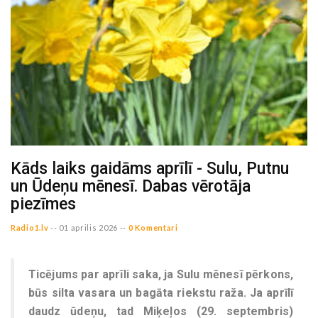
Kāds laiks gaidāms aprīlī - Sulu, Putnu
un Ūdeņu mēnesī. Dabas vērotāja
piezīmes
Radio1.lv
--
01 aprilis 2026 --
0 Komentāri
Ticējums par aprīli saka, ja Sulu mēnesī pērkons,
būs silta vasara un bagāta riekstu raža. Ja aprīlī
daudz ūdeņu, tad Miķeļos (29. septembris)