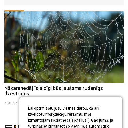
Nākamnedēļ īslaicīgi būs jaušams rudenīgs
N
dzestrums
au
augusts 07 , 2026
Lai optimizētu jūsu vietnes darbu, kā arī
izveidotu mērķtiecīgu reklāmu, mēs
izmantojam sīkdatnes ("sīkfailus"). Gadījumā, ja
turpināsiet izmantot šo vietni, jūs automātiski