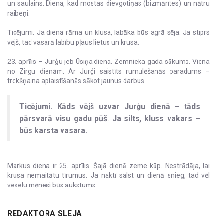
un saulains. Diena, kad mostas dievgotiņas (bizmārītes) un nātru
raibeņi.
Ticējumi. Ja diena rāma un klusa, labāka būs agrā sēja. Ja stiprs
vējš, tad vasarā labību pļaus lietus un krusa.
23. aprīlis – Jurģu jeb Ūsiņa diena. Zemnieka gada sākums. Viena
no Zirgu dienām. Ar Jurģi saistīts rumulēšanās paradums –
trokšņaina aplaistīšanās sākot jaunus darbus.
Ticējumi. Kāds vējš uzvar Jurģu dienā – tāds
pārsvarā visu gadu pūš. Ja silts, kluss vakars –
būs karsta vasara.
Markus diena ir 25. aprīlis. Šajā dienā zeme kūp. Nestrādāja, lai
krusa nemaitātu tīrumus. Ja naktī salst un dienā snieg, tad vēl
veselu mēnesi būs aukstums.
REDAKTORA SLEJA