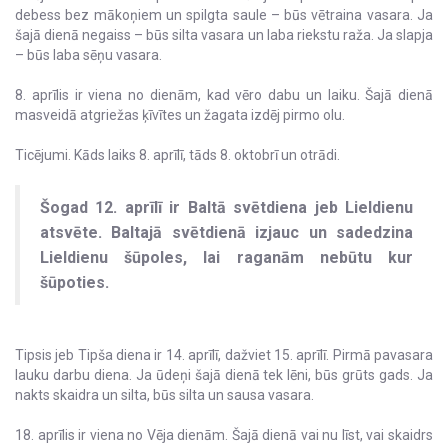
debess bez mākoņiem un spilgta saule – būs vētraina vasara. Ja
šajā dienā negaiss – būs silta vasara un laba riekstu raža. Ja slapja
– būs laba sēņu vasara.
8. aprīlis ir viena no dienām, kad vēro dabu un laiku. Šajā dienā
masveidā atgriežas ķīvītes un žagata izdēj pirmo olu.
Ticējumi. Kāds laiks 8. aprīlī, tāds 8. oktobrī un otrādi.
Šogad 12. aprīlī ir Baltā svētdiena jeb Lieldienu
atsvēte. Baltajā svētdienā izjauc un sadedzina
Lieldienu šūpoles, lai raganām nebūtu kur
šūpoties.
Tipsis jeb Tipša diena ir 14. aprīlī, dažviet 15. aprīlī. Pirmā pavasara
lauku darbu diena. Ja ūdeņi šajā dienā tek lēni, būs grūts gads. Ja
nakts skaidra un silta, būs silta un sausa vasara.
18. aprīlis ir viena no Vēja dienām. Šajā dienā vai nu līst, vai skaidrs