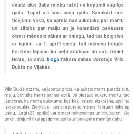
daudz alus (laba miežu raža) un kopumā auglīgs
gads. Tāpat arī labs sēņu gads. Savukārt cits
ticējums vēstī, ka aprīlis nav aukstāks par martu
un siltāks par maiju un ja kalendārā pavasara
otrais mēnesis sākas ar sniegu, tad tas beigsies
ar lapām. Ja 1. aprīlī snieg, tad mēneša beigās
bērziem lapiņas kā peļu austiņas un sāk ziedēt
ievas, tā savā
blogā
raksta dabas vērotājs Vilis
Bukšs no Viļakas.
Vilis Bukšs atzīmē, ka jāpatur prātā, ka auksts marts paredz siltu
maiju, bet silts marts salnas aprīlī. Ja piesauc aukstu martu, tad
jāatceras, ka marta aukstums, kas kaķi iedzen aizkrāsnē, aprīlī to
izvilks saulītē. Ziemeļvēji, kas bija puteņu mēnesī februārī, laikā ap
Ūsiņu, Jurģi (23. aprīlis) var atnest naktssalnas un cīruļputeni. Šie
un citi ticējumi tikai apstiprina aprīļa un pavasara mainīgo dabu.