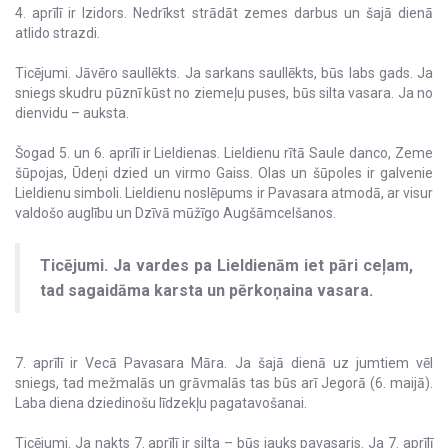
4. aprīlī ir Izidors. Nedrīkst strādāt zemes darbus un šajā dienā
atlido strazdi.
Ticējumi. Jāvēro saullēkts. Ja sarkans saullēkts, būs labs gads. Ja
sniegs skudru pūznī kūst no ziemeļu puses, būs silta vasara. Ja no
dienvidu – auksta.
Šogad 5. un 6. aprīlī ir Lieldienas. Lieldienu rītā Saule danco, Zeme
šūpojas, Ūdeņi dzied un virmo Gaiss. Olas un šūpoles ir galvenie
Lieldienu simboli. Lieldienu noslēpums ir Pavasara atmodā, ar visur
valdošo auglību un Dzīvā mūžīgo Augšāmcelšanos.
Ticējumi. Ja vardes pa Lieldienām iet pāri ceļam,
tad sagaidāma karsta un pērkoņaina vasara.
7. aprīlī ir Vecā Pavasara Māra. Ja šajā dienā uz jumtiem vēl
sniegs, tad mežmalās un grāvmalās tas būs arī Jegorā (6. maijā).
Laba diena dziedinošu līdzekļu pagatavošanai.
Ticējumi. Ja nakts 7. aprīlī ir silta – būs jauks pavasaris. Ja 7. aprīlī