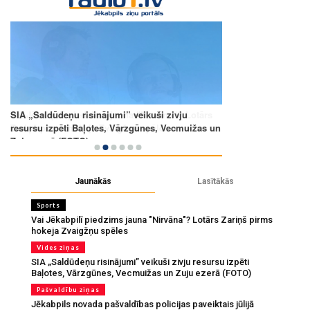
Jaunākās
Lasītākās
Sports
Vai Jēkabpilī piedzims jauna "Nirvāna"? Lotārs Zariņš pirms
hokeja Zvaigžņu spēles
Vides ziņas
SIA „Saldūdeņu risinājumi” veikuši zivju resursu izpēti
Baļotes, Vārzgūnes, Vecmuižas un Zuju ezerā (FOTO)
Pašvaldību ziņas
Jēkabpils novada pašvaldības policijas paveiktais jūlijā