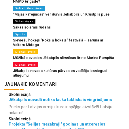
NMPD brigāde?
Sabiedrības ziņas
“Mājas kafejnīcas” ver durvis Jēkabpils un Krustpils pusē
Vides ziņas
Sākas solārais rudens
Sports
Sieviešu hokejs "Roks & hokejs" festivālā – saruna ar
Valteru Midegu
Dienas izvēle
Mūžībā devusies Jēkabpils slimnīcas ārste Marina Pumpiša
Dienas izvēle
Jēkabpils novada kultūras pārvaldes vadītāja iesniegusi
atlūgumu
JAUNĀKIE KOMENTĀRI
Skolnieciņš
Jēkabpils novadā notiks lauka taktiskais vingrinājums
Prieks par Latvijas armiju, kura ir spējīga aizstāvēt Latviju
nelaimē.
Skolnieciņš
Projektā "Sēlijas mežabrāļi" godinās un atcerēsies