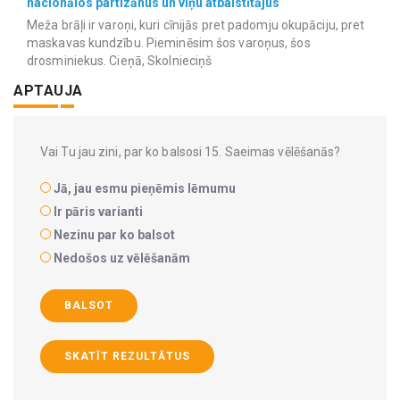
nacionālos partizānus un viņu atbalstītājus
Meža brāļi ir varoņi, kuri cīnijās pret padomju okupāciju, pret
maskavas kundzību. Pieminēsim šos varoņus, šos
drosminiekus. Cieņā, Skolnieciņš
APTAUJA
Vai Tu jau zini, par ko balsosi 15. Saeimas vēlēšanās?
Jā, jau esmu pieņēmis lēmumu
Ir pāris varianti
Nezinu par ko balsot
Nedošos uz vēlēšanām
BALSOT
SKATĪT REZULTĀTUS