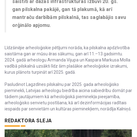
saistīti ar dažas infrastruktūras izbūvi 20. gs.
gan pilskalna pakājē, gan tā plakumā, kā arī
mantraču darbībām pilskalnā, tas saglabājis savu
orģinālo apjomu.
Līdzšinējie arheoloģiskie pētījumi norāda, ka pilskalna apdzīvotība
saistāma gan ar mūsu ēras sākumu, gan arī 11.–13.gadsimtu.
2024. gadā arheologu Armanda Vijupa un Kaspara Markusa Molla
vadībā pilskalnā uzsākti līdz šim plašākie arheoloģiskie izrakumi,
kurus plānots turpināt arī 2025. gadā.
Pasludinot Lagzdīnes pilskalnu par 2025. gada arheoloģisko
pieminekli, Latvijas arheologu biedrība aicina sabiedrību domāt par
tādiem jautājumiem kā arheoloģiskā pieminekļa pieejamība,
arheoloģisko senvietu postīšana, kā arī dezinformācijas radītais
iespaids par senvietām un kultūras pieminekļiem, norādīja Kalniņš.
REDAKTORA SLEJA