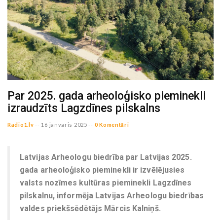
Par 2025. gada arheoloģisko pieminekli
izraudzīts Lagzdīnes pilskalns
Radio1.lv
--
16 janvaris 2025 --
0 Komentāri
Latvijas Arheologu biedrība par Latvijas 2025.
gada arheoloģisko pieminekli ir izvēlējusies
valsts nozīmes kultūras pieminekli Lagzdīnes
pilskalnu, informēja Latvijas Arheologu biedrības
valdes priekšsēdētājs Mārcis Kalniņš.