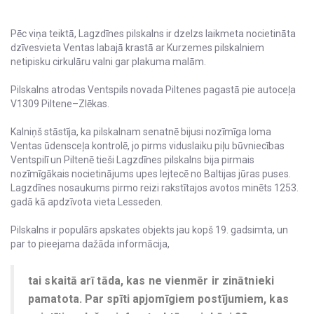
Pēc viņa teiktā, Lagzdīnes pilskalns ir dzelzs laikmeta nocietināta
dzīvesvieta Ventas labajā krastā ar Kurzemes pilskalniem
netipisku cirkulāru valni gar plakuma malām.
Pilskalns atrodas Ventspils novada Piltenes pagastā pie autoceļa
V1309 Piltene–Zlēkas.
Kalniņš stāstīja, ka pilskalnam senatnē bijusi nozīmīga loma
Ventas ūdensceļa kontrolē, jo pirms viduslaiku piļu būvniecības
Ventspilī un Piltenē tieši Lagzdīnes pilskalns bija pirmais
nozīmīgākais nocietinājums upes lejtecē no Baltijas jūras puses.
Lagzdīnes nosaukums pirmo reizi rakstītajos avotos minēts 1253.
gadā kā apdzīvota vieta Lesseden.
Pilskalns ir populārs apskates objekts jau kopš 19. gadsimta, un
par to pieejama dažāda informācija,
tai skaitā arī tāda, kas ne vienmēr ir zinātnieki
pamatota. Par spīti apjomīgiem postījumiem, kas