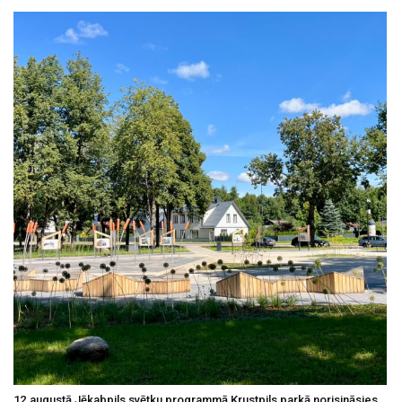
12.augustā Jēkabpils svētku programmā Krustpils parkā norisināsies