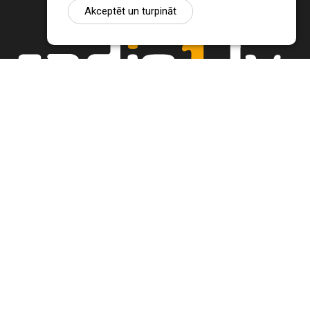
Akceptēt un turpināt
Ziņu portāls Radio1.lv ir informācija un diskusija par Jēkabpils
pilsētas un reģiona novadu aktualitātēm. Svarīgākie notikumi un
procesi Latvijā un pasaulē.
+371 22 320 220
zinas@radio1.lv
REDAKTORA IZVĒLE