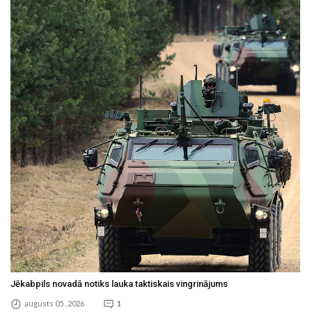
Jēkabpils novadā notiks lauka taktiskais vingrinājums
augusts 05 , 2026
1