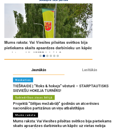
Jaunākās
Lasītākās
Noskaties
TIEŠRAIDE | "Roks & hokejs" vēsturē – STARPTAUTISKS
SIEVIEŠU HOKEJA TURNĪRS!
Sabiedrības ziņas Sēlijā
Projektā "Sēlijas mežabrāļi" godinās un atcerēsies
nacionālos partizānus un viņu atbalstītājus
Mums raksta
Mums raksta: Vai Viesītes pilsētas svētkos bija pietiekams
skaits apsardzes darbinieku un kāpēc uz vietas nebija