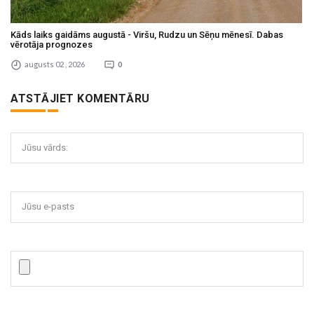
Kāds laiks gaidāms augustā - Viršu, Rudzu un Sēņu mēnesī. Dabas
vērotāja prognozes
augusts 02 , 2026
0
ATSTĀJIET KOMENTĀRU
Jūsu vārds:
Jūsu e-pasts