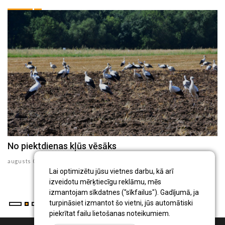
No piektdienas kļūs vēsāks
N
v
augusts 05 , 2026
Lai optimizētu jūsu vietnes darbu, kā arī
au
izveidotu mērķtiecīgu reklāmu, mēs
izmantojam sīkdatnes ("sīkfailus"). Gadījumā, ja
turpināsiet izmantot šo vietni, jūs automātiski
piekrītat failu lietošanas noteikumiem.