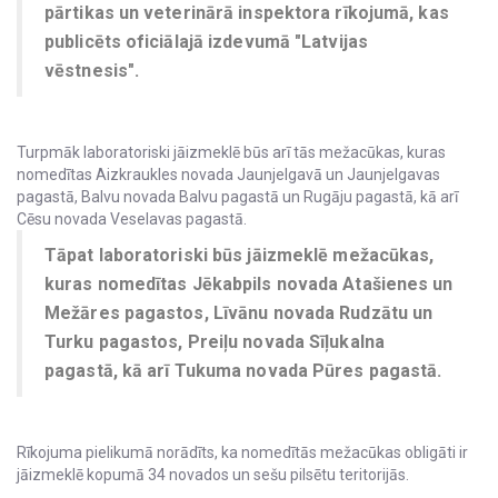
pārtikas un veterinārā inspektora rīkojumā, kas
publicēts oficiālajā izdevumā "Latvijas
vēstnesis".
Turpmāk laboratoriski jāizmeklē būs arī tās mežacūkas, kuras
nomedītas Aizkraukles novada Jaunjelgavā un Jaunjelgavas
pagastā, Balvu novada Balvu pagastā un Rugāju pagastā, kā arī
Cēsu novada Veselavas pagastā.
Tāpat laboratoriski būs jāizmeklē mežacūkas,
kuras nomedītas Jēkabpils novada Atašienes un
Mežāres pagastos, Līvānu novada Rudzātu un
Turku pagastos, Preiļu novada Sīļukalna
pagastā, kā arī Tukuma novada Pūres pagastā.
Rīkojuma pielikumā norādīts, ka nomedītās mežacūkas obligāti ir
jāizmeklē kopumā 34 novados un sešu pilsētu teritorijās.