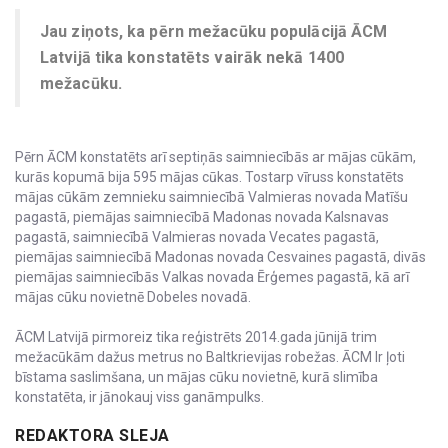
Jau ziņots, ka pērn mežacūku populācijā ĀCM
Latvijā tika konstatēts vairāk nekā 1400
mežacūku.
Pērn ĀCM konstatēts arī septiņās saimniecībās ar mājas cūkām,
kurās kopumā bija 595 mājas cūkas. Tostarp vīruss konstatēts
mājas cūkām zemnieku saimniecībā Valmieras novada Matīšu
pagastā, piemājas saimniecībā Madonas novada Kalsnavas
pagastā, saimniecībā Valmieras novada Vecates pagastā,
piemājas saimniecībā Madonas novada Cesvaines pagastā, divās
piemājas saimniecībās Valkas novada Ērģemes pagastā, kā arī
mājas cūku novietnē Dobeles novadā.
ĀCM Latvijā pirmoreiz tika reģistrēts 2014.gada jūnijā trim
mežacūkām dažus metrus no Baltkrievijas robežas. ĀCM Ir ļoti
bīstama saslimšana, un mājas cūku novietnē, kurā slimība
konstatēta, ir jānokauj viss ganāmpulks.
REDAKTORA SLEJA