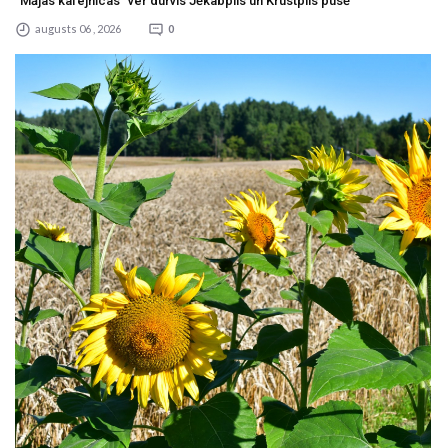
“Mājas kafejnīcas” ver durvis Jēkabpils un Krustpils pusē
augusts 06 , 2026
0