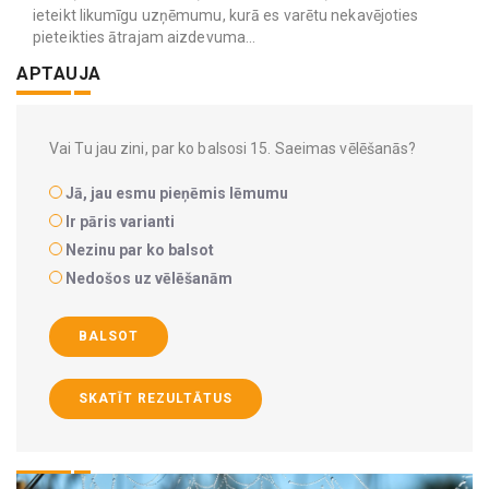
ieteikt likumīgu uzņēmumu, kurā es varētu nekavējoties
pieteikties ātrajam aizdevuma...
APTAUJA
Vai Tu jau zini, par ko balsosi 15. Saeimas vēlēšanās?
Jā, jau esmu pieņēmis lēmumu
Ir pāris varianti
Nezinu par ko balsot
Nedošos uz vēlēšanām
BALSOT
SKATĪT REZULTĀTUS