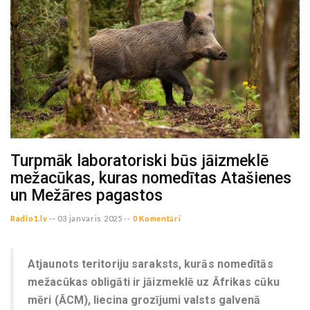
Turpmāk laboratoriski būs jāizmeklē
mežacūkas, kuras nomedītas Atašienes
un Mežāres pagastos
Radio1.lv
--
03 janvaris 2025 --
0 Komentāri
Atjaunots teritoriju saraksts, kurās nomedītās
mežacūkas obligāti ir jāizmeklē uz Āfrikas cūku
mēri (ĀCM), liecina grozījumi valsts galvenā