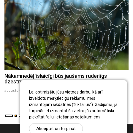
Nākamnedēļ īslaicīgi būs jaušams rudenīgs
N
dzestrums
au
augusts 07 , 2026
Lai optimizētu jūsu vietnes darbu, kā arī
izveidotu mērķtiecīgu reklāmu, mēs
izmantojam sīkdatnes ("sīkfailus"). Gadījumā, ja
turpināsiet izmantot šo vietni, jūs automātiski
piekrītat failu lietošanas noteikumiem.
Akceptēt un turpināt