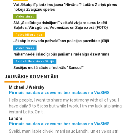
Vai Jēkabpilī piedzims jauna "Nirvāna"? Lotārs Zariņš pirms
hokeja Zvaigžņu spēles
Vides ziņas
SIA „Saldūdeņu risinājumi” veikuši zivju resursu izpēti
Baļotes, Vārzgūnes, Vecmuižas un Zuju ezerā (FOTO)
Pašvaldību ziņas
Jēkabpils novada pašvaldības policijas paveiktais jūlijā
Vides ziņas
Nākamnedēļ īslaicīgi būs jaušams rudenīgs dzestrums
Sabiedrības ziņas Sēlijā
Susējas mežā sācies festivāls "Sansusī"
JAUNĀKIE KOMENTĀRI
Michael J Weirsky
Pirmais naudas aizdevums bez maksas no ViaSMS
Hello people, I want to share my testimony with all of you. I
have daily 9 to 5 jobs but while I work, I try my luck at playing
instant Lotto. On t...
Landhi
Pirmais naudas aizdevums bez maksas no ViaSMS
Sveiki, mani labie cilvēki, mani sauc Landhi, un es vēlos ātri