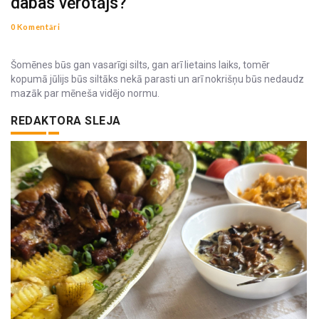
dabas vērotājs?
0 Komentāri
Šomēnes būs gan vasarīgi silts, gan arī lietains laiks, tomēr
kopumā jūlijs būs siltāks nekā parasti un arī nokrišņu būs nedaudz
mazāk par mēneša vidējo normu.
REDAKTORA SLEJA