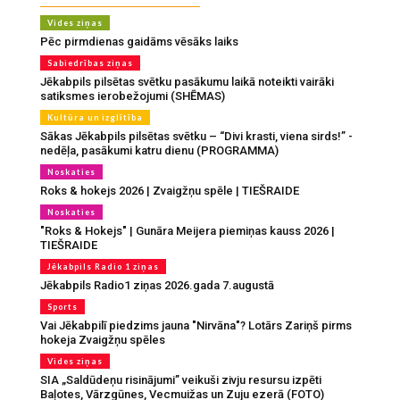
Vides ziņas
Pēc pirmdienas gaidāms vēsāks laiks
Sabiedrības ziņas
Jēkabpils pilsētas svētku pasākumu laikā noteikti vairāki
satiksmes ierobežojumi (SHĒMAS)
Kultūra un izglītība
Sākas Jēkabpils pilsētas svētku – “Divi krasti, viena sirds!” -
nedēļa, pasākumi katru dienu (PROGRAMMA)
Noskaties
Roks & hokejs 2026 | Zvaigžņu spēle | TIEŠRAIDE
Noskaties
"Roks & Hokejs" | Gunāra Meijera piemiņas kauss 2026 |
TIEŠRAIDE
Jēkabpils Radio 1 ziņas
Jēkabpils Radio1 ziņas 2026.gada 7.augustā
Sports
Vai Jēkabpilī piedzims jauna "Nirvāna"? Lotārs Zariņš pirms
hokeja Zvaigžņu spēles
Vides ziņas
SIA „Saldūdeņu risinājumi” veikuši zivju resursu izpēti
Baļotes, Vārzgūnes, Vecmuižas un Zuju ezerā (FOTO)