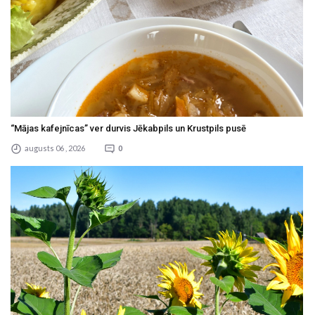
“Mājas kafejnīcas” ver durvis Jēkabpils un Krustpils pusē
augusts 06 , 2026
0