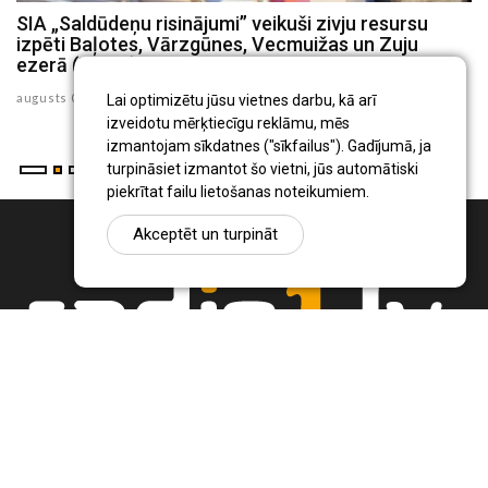
SIA „Saldūdeņu risinājumi” veikuši zivju resursu
N
izpēti Baļotes, Vārzgūnes, Vecmuižas un Zuju
d
ezerā (FOTO)
au
augusts 07 , 2026
Lai optimizētu jūsu vietnes darbu, kā arī
izveidotu mērķtiecīgu reklāmu, mēs
izmantojam sīkdatnes ("sīkfailus"). Gadījumā, ja
turpināsiet izmantot šo vietni, jūs automātiski
piekrītat failu lietošanas noteikumiem.
Akceptēt un turpināt
Ziņu portāls Radio1.lv ir informācija un diskusija par Jēkabpils
pilsētas un reģiona novadu aktualitātēm. Svarīgākie notikumi un