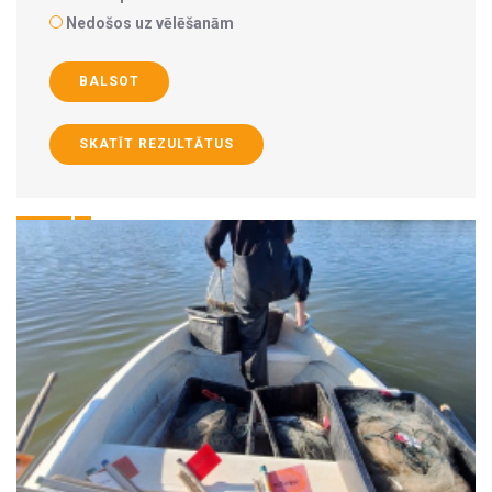
Nedošos uz vēlēšanām
BALSOT
SKATĪT REZULTĀTUS