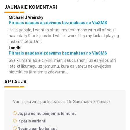
JAUNĀKIE KOMENTĀRI
Michael J Weirsky
Pirmais naudas aizdevums bez maksas no ViaSMS
Hello people, I want to share my testimony with all of you. I
have daily 9 to 5 jobs but while I work, I try my luck at playing
instant Lotto. On t...
Landhi
Pirmais naudas aizdevums bez maksas no ViaSMS
Sveiki, mani labie cilvēki, mani sauc Landhi, un es vēlos ātri
ieteikt likumīgu uzņēmumu, kurā es varētu nekavējoties
pieteikties ātrajam aizdevuma...
APTAUJA
Vai Tu jau zini, par ko balsosi 15. Saeimas vēlēšanās?
Jā, jau esmu pieņēmis lēmumu
Ir pāris varianti
Nezinu par ko balsot