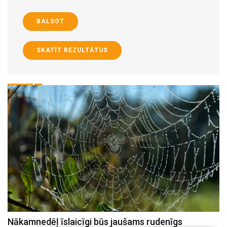
BALSOT
SKATĪT REZULTĀTUS
Nākamnedēļ īslaicīgi būs jaušams rudenīgs
N