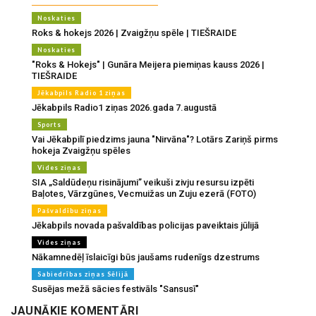
Noskaties
Roks & hokejs 2026 | Zvaigžņu spēle | TIEŠRAIDE
Noskaties
"Roks & Hokejs" | Gunāra Meijera piemiņas kauss 2026 |
TIEŠRAIDE
Jēkabpils Radio 1 ziņas
Jēkabpils Radio1 ziņas 2026.gada 7.augustā
Sports
Vai Jēkabpilī piedzims jauna "Nirvāna"? Lotārs Zariņš pirms
hokeja Zvaigžņu spēles
Vides ziņas
SIA „Saldūdeņu risinājumi” veikuši zivju resursu izpēti
Baļotes, Vārzgūnes, Vecmuižas un Zuju ezerā (FOTO)
Pašvaldību ziņas
Jēkabpils novada pašvaldības policijas paveiktais jūlijā
Vides ziņas
Nākamnedēļ īslaicīgi būs jaušams rudenīgs dzestrums
Sabiedrības ziņas Sēlijā
Susējas mežā sācies festivāls "Sansusī"
JAUNĀKIE KOMENTĀRI