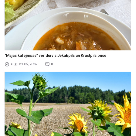
“Mājas kafejnīcas” ver durvis Jēkabpils un Krustpils pusē
augusts 06 , 2026
0