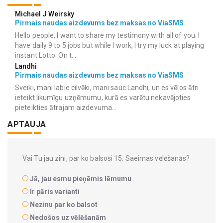
Michael J Weirsky
Pirmais naudas aizdevums bez maksas no ViaSMS
Hello people, I want to share my testimony with all of you. I
have daily 9 to 5 jobs but while I work, I try my luck at playing
instant Lotto. On t...
Landhi
Pirmais naudas aizdevums bez maksas no ViaSMS
Sveiki, mani labie cilvēki, mani sauc Landhi, un es vēlos ātri
ieteikt likumīgu uzņēmumu, kurā es varētu nekavējoties
pieteikties ātrajam aizdevuma...
APTAUJA
Vai Tu jau zini, par ko balsosi 15. Saeimas vēlēšanās?
Jā, jau esmu pieņēmis lēmumu
Ir pāris varianti
Nezinu par ko balsot
Nedošos uz vēlēšanām