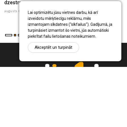
dzestrums
au
augusts 07 , 2026
Lai optimizētu jūsu vietnes darbu, kā arī
izveidotu mērķtiecīgu reklāmu, mēs
izmantojam sīkdatnes ("sīkfailus"). Gadījumā, ja
turpināsiet izmantot šo vietni, jūs automātiski
piekrītat failu lietošanas noteikumiem.
Akceptēt un turpināt
Ziņu portāls Radio1.lv ir informācija un diskusija par Jēkabpils
pilsētas un reģiona novadu aktualitātēm. Svarīgākie notikumi un
procesi Latvijā un pasaulē.