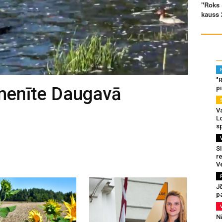
"
imenīte Daugavā
p
Va
L
s
SI
re
V
J
pa
N