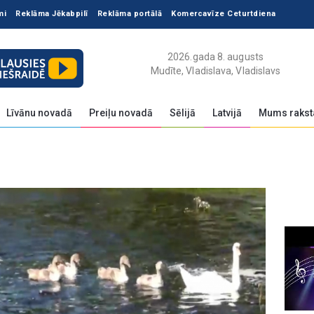
mi
Reklāma Jēkabpilī
Reklāma portālā
Komercavīze Ceturtdiena
2026.gada 8. augusts
Mudīte, Vladislava, Vladislavs
Līvānu novadā
Preiļu novadā
Sēlijā
Latvijā
Mums rakst