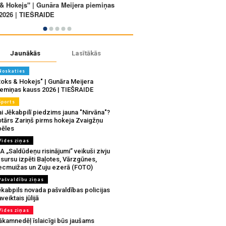
Jaunākās
Lasītākās
Noskaties
Roks & Hokejs" | Gunāra Meijera
iemiņas kauss 2026 | TIEŠRAIDE
Sports
i Jēkabpilī piedzims jauna "Nirvāna"?
otārs Zariņš pirms hokeja Zvaigžņu
pēles
Vides ziņas
A „Saldūdeņu risinājumi” veikuši zivju
sursu izpēti Baļotes, Vārzgūnes,
ecmuižas un Zuju ezerā (FOTO)
Pašvaldību ziņas
ēkabpils novada pašvaldības policijas
veiktais jūlijā
Vides ziņas
ākamnedēļ īslaicīgi būs jaušams