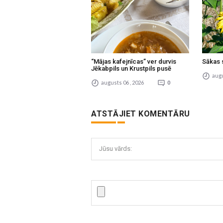
“Mājas kafejnīcas” ver durvis
Sākas 
Jēkabpils un Krustpils pusē
augu
augusts 06 , 2026
0
ATSTĀJIET KOMENTĀRU
Jūsu vārds: