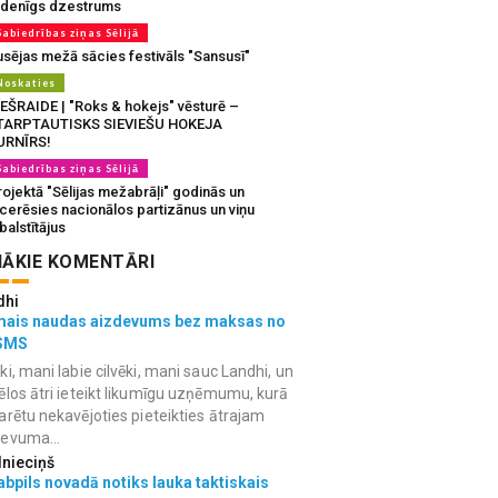
udenīgs dzestrums
Sabiedrības ziņas Sēlijā
usējas mežā sācies festivāls "Sansusī"
Noskaties
IEŠRAIDE | "Roks & hokejs" vēsturē –
TARPTAUTISKS SIEVIEŠU HOKEJA
URNĪRS!
Sabiedrības ziņas Sēlijā
ojektā "Sēlijas mežabrāļi" godinās un
tcerēsies nacionālos partizānus un viņu
balstītājus
ĀKIE KOMENTĀRI
dhi
mais naudas aizdevums bez maksas no
SMS
ki, mani labie cilvēki, mani sauc Landhi, un
ēlos ātri ieteikt likumīgu uzņēmumu, kurā
arētu nekavējoties pieteikties ātrajam
devuma...
lnieciņš
bpils novadā notiks lauka taktiskais