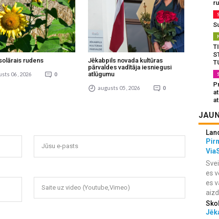
r
S
T
S
solārais rudens
Jēkabpils novada kultūras
T
pārvaldes vadītāja iesniegusi
atlūgumu
sts 06 , 2026
0
Pr
augusts 05 , 2026
0
a
at
JAUN
Lan
Pir
Jūsu e-pasts
Via
Svei
es v
es v
Saite uz video (Youtube,Vimeo)
aiz
Sko
Jēka