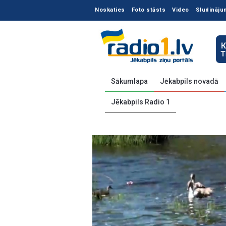
Noskaties
Foto stāsts
Video
Sludināju
Sākumlapa
Jēkabpils novadā
Jēkabpils Radio 1