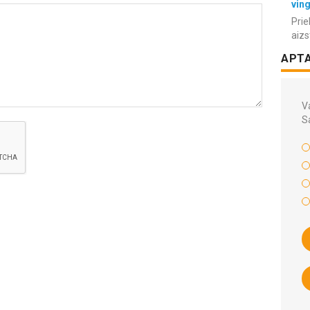
vin
Prie
aizs
APT
Va
S