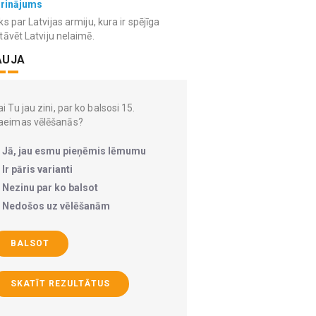
grinājums
ks par Latvijas armiju, kura ir spējīga
tāvēt Latviju nelaimē.
AUJA
i Tu jau zini, par ko balsosi 15.
aeimas vēlēšanās?
Jā, jau esmu pieņēmis lēmumu
Ir pāris varianti
Nezinu par ko balsot
Nedošos uz vēlēšanām
BALSOT
SKATĪT REZULTĀTUS