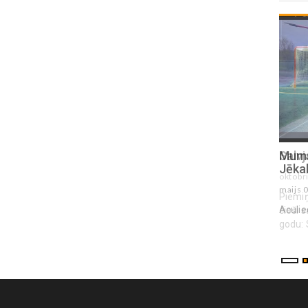
Salvja Stradiņa piemiņas spēle 2025
Mums
Jēkab
oktobris 11 , 2025
maijs 
Piemiņas spēli, kas veltīta cilvēkiem, kuri bijuši
Aculie
cieši saistīti ar HK Madona. Šī spēle notiek par
godu: Salvim Stradiņam Iva...