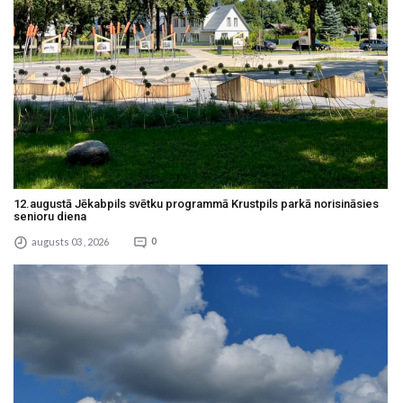
12.augustā Jēkabpils svētku programmā Krustpils parkā norisināsies
senioru diena
augusts 03 , 2026
0