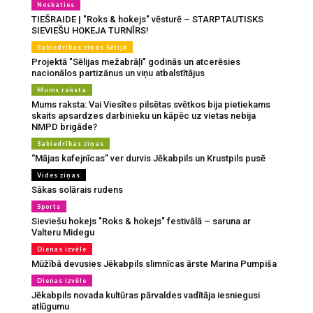
Noskaties
TIEŠRAIDE | "Roks & hokejs" vēsturē – STARPTAUTISKS
SIEVIEŠU HOKEJA TURNĪRS!
Sabiedrības ziņas Sēlijā
Projektā "Sēlijas mežabrāļi" godinās un atcerēsies
nacionālos partizānus un viņu atbalstītājus
Mums raksta
Mums raksta: Vai Viesītes pilsētas svētkos bija pietiekams
skaits apsardzes darbinieku un kāpēc uz vietas nebija
NMPD brigāde?
Sabiedrības ziņas
“Mājas kafejnīcas” ver durvis Jēkabpils un Krustpils pusē
Vides ziņas
Sākas solārais rudens
Sports
Sieviešu hokejs "Roks & hokejs" festivālā – saruna ar
Valteru Midegu
Dienas izvēle
Mūžībā devusies Jēkabpils slimnīcas ārste Marina Pumpiša
Dienas izvēle
Jēkabpils novada kultūras pārvaldes vadītāja iesniegusi
atlūgumu