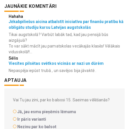
JAUNĀKIE KOMENTĀRI
Hahaha
Jēkabpiliešus aicina atbalstīt iniciatīvu par finanšu pratību kā
obligātu studiju kursu Latvijas augstskolās
Tikai augstskolā? Varbūt labāk tad, kad jau pensijā būs
aizgājuši?
To var sākt mācīt jau pamatskolas vecākajās klasēs! Vēlākais
vidusskolā!!...
Sēlis
Viesītes pilsētas svētkos vicinās ar nazi un dūrēm
Nepaspēja iepūst trubā , un savējos bija jāvaktē .
APTAUJA
Vai Tu jau zini, par ko balsosi 15. Saeimas vēlēšanās?
Jā, jau esmu pieņēmis lēmumu
Ir pāris varianti
Nezinu par ko balsot