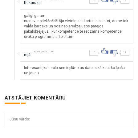
16
17
Kukuruza
galigi garam
nu nevar priekšsēdētāja vietnieci atkartoti iebalstot, dome tak
valda bardaks un sos nepieredzejusos parejos
pakalskrejejus,, kur kompetence te redzama kompetence,
švaka programma arī pie tam
30.03.2021 21:01
16
11
mjā
Interesanti,kad sola sen ieplānotus darbus kā kaut ko īpašu
un jaunu.
ATSTĀJIET KOMENTĀRU
Jūsu vārds: