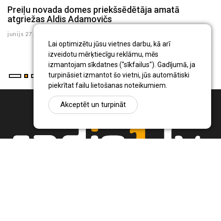
Preiļu novada domes priekšsēdētāja amatā
A
atgriežas Aldis Adamovičs
a
-
junijs 27 , 2025
ju
Lai optimizētu jūsu vietnes darbu, kā arī
izveidotu mērķtiecīgu reklāmu, mēs
izmantojam sīkdatnes ("sīkfailus"). Gadījumā, ja
turpināsiet izmantot šo vietni, jūs automātiski
piekrītat failu lietošanas noteikumiem.
Akceptēt un turpināt
Ziņu portāls Radio1.lv ir informācija un diskusija par Jēkabpils
pilsētas un reģiona novadu aktualitātēm. Svarīgākie notikumi un