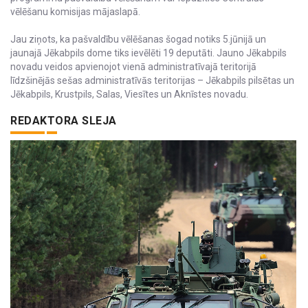
vēlēšanu komisijas mājaslapā.
Jau ziņots, ka pašvaldību vēlēšanas šogad notiks 5.jūnijā un
jaunajā Jēkabpils dome tiks ievēlēti 19 deputāti. Jauno Jēkabpils
novadu veidos apvienojot vienā administratīvajā teritorijā
līdzšinējās sešas administratīvās teritorijas – Jēkabpils pilsētas un
Jēkabpils, Krustpils, Salas, Viesītes un Aknīstes novadu.
REDAKTORA SLEJA