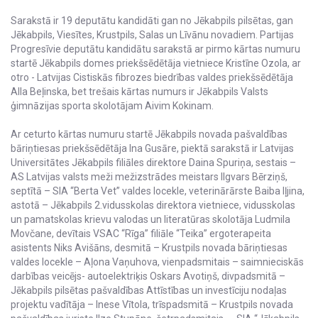
Sarakstā ir 19 deputātu kandidāti gan no Jēkabpils pilsētas, gan
Jēkabpils, Viesītes, Krustpils, Salas un Līvānu novadiem. Partijas
Progresīvie deputātu kandidātu sarakstā ar pirmo kārtas numuru
startē Jēkabpils domes priekšsēdētāja vietniece Kristīne Ozola, ar
otro - Latvijas Cistiskās fibrozes biedrības valdes priekšsēdētāja
Alla Beļinska, bet trešais kārtas numurs ir Jēkabpils Valsts
ģimnāzijas sporta skolotājam Aivim Kokinam.
Ar ceturto kārtas numuru startē Jēkabpils novada pašvaldības
bāriņtiesas priekšsēdētāja Ina Gusāre, piektā sarakstā ir Latvijas
Universitātes Jēkabpils filiāles direktore Daina Spuriņa, sestais –
AS Latvijas valsts meži mežizstrādes meistars Ilgvars Bērziņš,
septītā – SIA “Berta Vet” valdes locekle, veterinārārste Baiba Iļjina,
astotā – Jēkabpils 2.vidusskolas direktora vietniece, vidusskolas
un pamatskolas krievu valodas un literatūras skolotāja Ludmila
Movčane, devītais VSAC “Rīga” filiāle “Teika” ergoterapeita
asistents Niks Avišāns, desmitā – Krustpils novada bāriņtiesas
valdes locekle – Aļona Vaņuhova, vienpadsmitais – saimnieciskās
darbības veicējs- autoelektriķis Oskars Avotiņš, divpadsmitā –
Jēkabpils pilsētas pašvaldības Attīstības un investīciju nodaļas
projektu vadītāja – Inese Vītola, trīspadsmitā – Krustpils novada