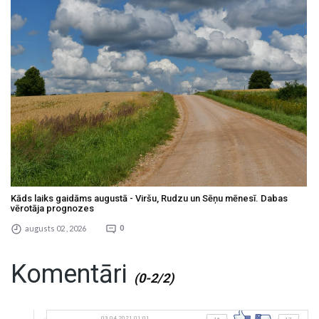
Kāds laiks gaidāms augustā - Viršu, Rudzu un Sēņu mēnesī. Dabas
vērotāja prognozes
augusts 02 , 2026
0
Komentāri
(0-2/2)
03.04.2021 01:01