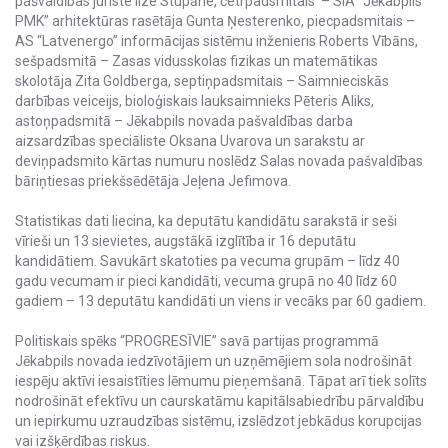
pašvaldības juriste Ilze Stupāne, četrpadsmitais – SIA “Jēkabpils
PMK” arhitektūras rasētāja Gunta Ņesterenko, piecpadsmitais –
AS “Latvenergo” informācijas sistēmu inženieris Roberts Vībāns,
sešpadsmitā – Zasas vidusskolas fizikas un matemātikas
skolotāja Zita Goldberga, septiņpadsmitais – Saimnieciskās
darbības veiceijs, bioloģiskais lauksaimnieks Pēteris Aliks,
astoņpadsmitā – Jēkabpils novada pašvaldības darba
aizsardzības speciāliste Oksana Uvarova un sarakstu ar
deviņpadsmito kārtas numuru noslēdz Salas novada pašvaldības
bāriņtiesas priekšsēdētāja Jeļena Jefimova.
Statistikas dati liecina, ka deputātu kandidātu sarakstā ir seši
vīrieši un 13 sievietes, augstākā izglītība ir 16 deputātu
kandidātiem. Savukārt skatoties pa vecuma grupām – līdz 40
gadu vecumam ir pieci kandidāti, vecuma grupā no 40 līdz 60
gadiem – 13 deputātu kandidāti un viens ir vecāks par 60 gadiem.
Politiskais spēks “PROGRESĪVIE” savā partijas programmā
Jēkabpils novada iedzīvotājiem un uzņēmējiem sola nodrošināt
iespēju aktīvi iesaistīties lēmumu pieņemšanā. Tāpat arī tiek solīts
nodrošināt efektīvu un caurskatāmu kapitālsabiedrību pārvaldību
un iepirkumu uzraudzības sistēmu, izslēdzot jebkādus korupcijas
vai izšķērdības riskus.