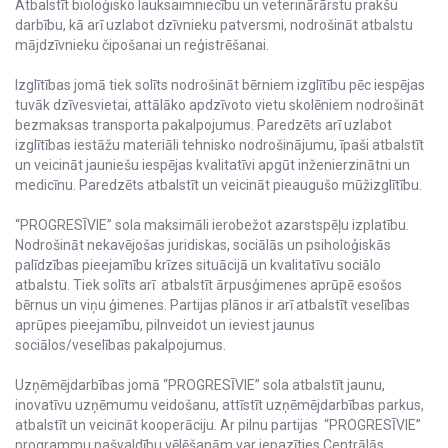
Atbalstīt bioloģisko lauksaimniecību un veterinārārstu prakšu
darbību, kā arī uzlabot dzīvnieku patversmi, nodrošināt atbalstu
mājdzīvnieku čipošanai un reģistrēšanai.
Izglītības jomā tiek solīts nodrošināt bērniem izglītību pēc iespējas
tuvāk dzīvesvietai, attālāko apdzīvoto vietu skolēniem nodrošināt
bezmaksas transporta pakalpojumus. Paredzēts arī uzlabot
izglītības iestāžu materiāli tehnisko nodrošinājumu, īpaši atbalstīt
un veicināt jauniešu iespējas kvalitatīvi apgūt inženierzinātni un
medicīnu. Paredzēts atbalstīt un veicināt pieaugušo mūžizglītību.
“PROGRESĪVIE” sola maksimāli ierobežot azarstspēļu izplatību.
Nodrošināt nekavējošas juridiskas, sociālās un psiholoģiskās
palīdzības pieejamību krīzes situācijā un kvalitatīvu sociālo
atbalstu. Tiek solīts arī atbalstīt ārpusģimenes aprūpē esošos
bērnus un viņu ģimenes. Partijas plānos ir arī atbalstīt veselības
aprūpes pieejamību, pilnveidot un ieviest jaunus
sociālos/veselības pakalpojumus.
Uzņēmējdarbības jomā “PROGRESĪVIE” sola atbalstīt jaunu,
inovatīvu uzņēmumu veidošanu, attīstīt uzņēmējdarbības parkus,
atbalstīt un veicināt kooperāciju. Ar pilnu partijas “PROGRESĪVIE”
programmu pašvaldību vēlēšanām var iepazīties Centrālās