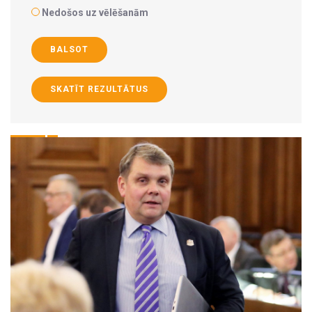
Nedošos uz vēlēšanām
BALSOT
SKATĪT REZULTĀTUS