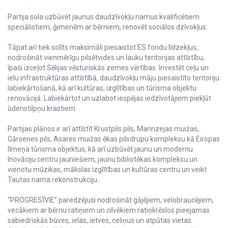
Partija sola uzbūvēt jaunus daudzīvokļu namus kvalificētiem
speciālistiem, ģimenēm ar bērniem, renovēt sociālos dzīvokļus.
Tāpat arī tiek solīts maksimāli piesaistot ES fondu līdzekļus,
nodrošināt vienmērīgu pilsētvides un lauku teritorijas attīstību,
īpaši izceļot Sēlijas vēsturiskās zemes vērtības. Investēt ceļu un
ielu infrastruktūras attīstībā, daudzīvokļu māju piesaistīto teritoriju
labiekārtošanā, kā arī kultūras, izglītības un tūrisma objektu
renovācijā. Labiekārtot un uzlabot iespējas iedzīvotājiem piekļūt
ūdenstilpņu krastiem.
Partijas plānos ir arī attīstīt Krustpils pils, Marinzejas muižas,
Gārsenes pils, Asares muižas ēkas pilsdrupu kompleksu kā Eiropas
līmeņa tūrisma objektus, kā arī uzbūvēt jaunu un modernu
Inovāciju centru jauniešiem, jaunu bibliotēkas kompleksu un
vienotu mūzikas, mākslas izglītības un kultūras centru un veikt
Tautas nama rekonstrukciju.
“PROGRESĪVIE” paredzējuši nodrošināt gājējiem, velobraucējiem,
vecākiem ar bērnu ratiņiem un cilvēkiem ratiņkrēslos pieejamas
sabiedriskās būves, ielas, ietves, celiņus un atpūtas vietas.