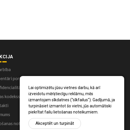
KCIJA
arbība
ntāri portālā
idencialitātes politika
Lai optimizētu jūsu vietnes darbu, kā arī
izveidotu mērķtiecīgu reklāmu, mēs
as kodekss
izmantojam sīkdatnes ("sīkfailus"). Gadījumā, ja
akti
turpināsiet izmantot šo vietni, jūs automātiski
piekrītat failu lietošanas noteikumiem.
 mums
ošanas noteikumi
Akceptēt un turpināt