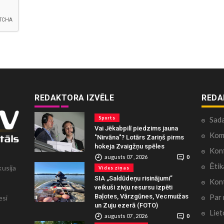
REDAKTORA IZVĒLE
REDA
Sports
Sad
Vai Jēkabpilī piedzims jauna
Kome
"Nirvāna"? Lotārs Zariņš pirms
hokeja Zvaigžņu spēles
Konf
augusts 07 , 2026
0
Ētik
kusija
Vides ziņas
SIA „Saldūdeņu risinājumi”
Kont
veikuši zivju resursu izpēti
Par
Baļotes, Vārzgūnes, Vecmuižas
esi
un Zuju ezerā (FOTO)
Liet
augusts 07 , 2026
0