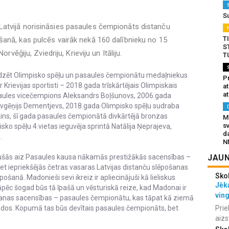
S
atvijā norisināsies pasaules čempionāts distanču
T
šanā, kas pulcēs vairāk nekā 160 dalībnieku no 15
S
rvēģiju, Zviedriju, Krieviju un Itāliju.
T
zēt Olimpisko spēļu un pasaules čempionātu medaļniekus
Pr
Krievijas sportisti – 2018.gada trīskārtējais Olimpiskais
a
at
saules vicečempions Aleksandrs Boļšunovs, 2006.gada
vgēņijs Dementjevs, 2018.gada Olimpisko spēļu sudraba
ins, šī gada pasaules čempionātā divkārtējā bronzas
Mu
s
ko spēļu 4.vietas ieguvēja sprintā Natālija Ņeprajeva,
da
.
N
JAUN
jušās aiz Pasaules kausa nākamās prestižākās sacensības –
et iepriekšējās četras vasaras Latvijas distanču slēpošanas
Sko
pošanā. Madonieši sevi ikreiz ir apliecinājuši kā lieliskus
Jēka
pēc šogad būs tā īpašā un vēsturiskā reize, kad Madonai ir
vin
šanas sacensības – pasaules čempionātu, kas tāpat kā ziemā
Prie
gados. Kopumā tas būs devītais pasaules čempionāts, bet
aizs