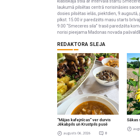
klasiskajā stilā ar intervāla startu Smecere
laukumā pilsētas centrā norisināsies sacen
dosies pilsētas ielās, piektdien, 9.augsutā
plkst. 15.00 ir paredzēts masu starts brīva
9.00 “Smeceres sila” trasē paredzēta koma
norisi pieejama Madonas novada pašvaldīb
REDAKTORA SLEJA
“Mājas kafejnīcas” ver durvis
Sākas 
Jēkabpils un Krustpils pusē
augu
augusts 06 , 2026
0