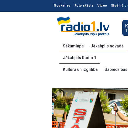
Noskaties
Foto stāsts
Video
Sludināju
Sākumlapa
Jēkabpils novadā
Jēkabpils Radio 1
Kultūra un izglītība
Sabiedrības