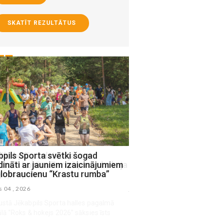
SKATĪT REZULTĀTUS
pils Sporta svētki šogad
Sestdien Viesītes ezer
dināti ar jauniem izaicinājumiem
Jēkabpils novada Spi
elobraucienu “Krastu rumba”
čempionāta no laivām
s 04 , 2026
julijs 31 , 2026