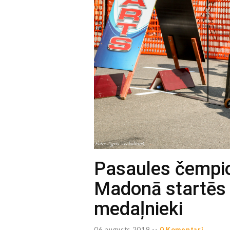
Pasaules čempio
Madonā startēs 
medaļnieki
06 augusts 2019 --
0 Komentāri