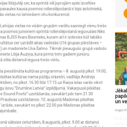
jas līdzjutēji cer, ka sprintā vēl joprojām spēs izcelties
 pasaules kausa posmos rollerslēpošanā ir bijis astotniekā,
s vietas no latviešiem vīru konkurencē.
Latvijas vietas no visām grupām varētu sasniegt vienu trešo
sa posmos junioriem sprintā rollerslēpošanā ieguvušais Niks
as BJSS Ilvars Bisenieks, kuram arī ir izdevies būt labāko
ultātus cer uzrādīt abas vadošās U16 grupas pārstāves –
”) un madoniete Līva Šahno. Tikmēr pieaugušo grupā vadošo
te Litija Auziņa, kura pirms trim gadiem junioru
stila distancē ieguva trešo vietu.
ta piesātināta kultūras programma – 8. augustā plkst. 19.00,
sētas kultūras nama pūtēju orķestri, vadītājs Andrejs
tdien, no plkst. 16.30 līdz 17.15 uz Raiņa ielas varēs vērot
ungu šovu “Drumline Latvia” izpildījumā. Vakarpusē pilsētas
Vai Jēkabpilī piedzims jauna
Jēkab
he Sound Poets” uzstāšanās, savukārt pēc tam 21.30
"Nirvāna"? Lotārs Zariņš pirms hokeja
papil
s Prauliņas uzstāšanos. 10. augustā Madonas pilsētas
Zvaigžņu spēles
un v
izrāde, savukārt no plkst. 22.00 pie Madonas pilsētas
augusts 07 , 2026
august
aļumballe.
8. augustā Jēkabpils Sporta halles pagalmā
ā sāksies ceturtdien, 8.augustā, plkst. 9.00 ar distanci
festivālā "Roks & hokejs 2026” sāksies īsts