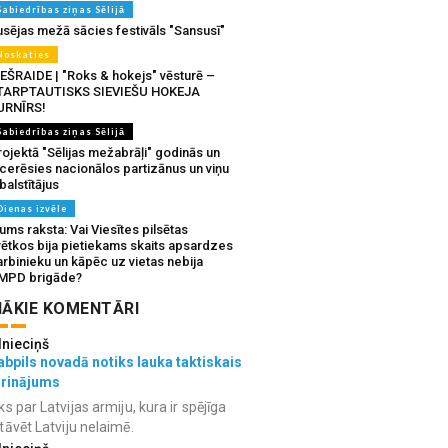
Sabiedrības ziņas Sēlijā
usējas mežā sācies festivāls "Sansusī"
Noskaties
IEŠRAIDE | "Roks & hokejs" vēsturē –
TARPTAUTISKS SIEVIEŠU HOKEJA
URNĪRS!
Sabiedrības ziņas Sēlijā
ojektā "Sēlijas mežabrāļi" godinās un
tcerēsies nacionālos partizānus un viņu
balstītājus
Dienas izvēle
ms raksta: Vai Viesītes pilsētas
vētkos bija pietiekams skaits apsardzes
rbinieku un kāpēc uz vietas nebija
MPD brigāde?
ĀKIE KOMENTĀRI
lnieciņš
bpils novadā notiks lauka taktiskais
grinājums
ks par Latvijas armiju, kura ir spējīga
tāvēt Latviju nelaimē.