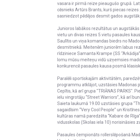
vasara ir pirmā reize pieaugušo grupā. Latvi
cēsnieks Artūrs Brants, kurš piecas reizes
sasniedzot pēdējos desmit gados augstākā
Junioros labākos rezultātus un augstākās 
vietu un divas reizes 5.vietu pasaules kau
Saulītis un viņa komandas biedrs no Madon
desmitniekā. Meitenēm juniorēm labus rez
rīdziniece Samanta Krampe (SS “Arkādija
lomu mūsu meiteņu vidū uzņemsies madonie
konkurencē pasaules kausa posmā klasiskā 
Paralēli sportiskajām aktivitātēm, paredzē
programmu atklājot, uzstāsies Madonas pil
Cepītis, kā arī grupa "TRIĀNAS PARKS". Piek
ielu vingrotāju “Street Warriors”, kā arī b
Saieta laukumā 19.00 uzstāsies grupa “T
sagaidīsim “Very Cool People” un Kristīne
kultūras namā paredzēta “Kabare de Rīga” 
vidusskolas (Skolas iela 10) norisināsies z
Pasaules čempionāts rollerslēpošanā Madon