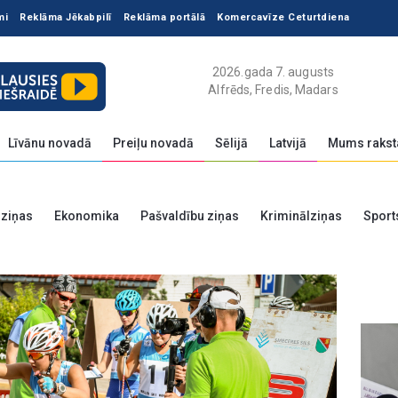
mi
Reklāma Jēkabpilī
Reklāma portālā
Komercavīze Ceturtdiena
2026.gada 7. augusts
Alfrēds, Fredis, Madars
Līvānu novadā
Preiļu novadā
Sēlijā
Latvijā
Mums rakst
 ziņas
Ekonomika
Pašvaldību ziņas
Kriminālziņas
Sport