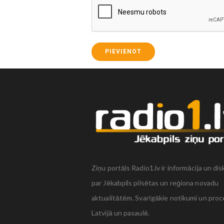
PIEVIENOT
Ziņu portāls Radio1.lv ir informācija un dis
par Jēkabpils pilsētas un reģiona novadu
aktualitātēm. Svarīgākie notikumi un proc
Latvijā un pasaulē.