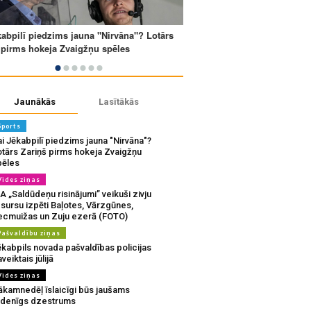
Jaunākās
Lasītākās
Sports
i Jēkabpilī piedzims jauna "Nirvāna"?
otārs Zariņš pirms hokeja Zvaigžņu
pēles
Vides ziņas
A „Saldūdeņu risinājumi” veikuši zivju
sursu izpēti Baļotes, Vārzgūnes,
ecmuižas un Zuju ezerā (FOTO)
Pašvaldību ziņas
ēkabpils novada pašvaldības policijas
veiktais jūlijā
Vides ziņas
ākamnedēļ īslaicīgi būs jaušams
udenīgs dzestrums