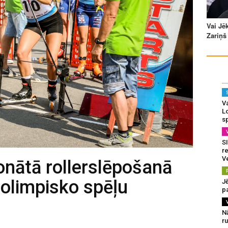
Va
L
s
SI
re
V
nātā rollerslēpošanā
olimpisko spēļu
J
pa
N
r