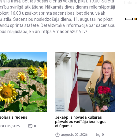
s sila trasē, bet tās pašas dienas vakarā, plkst. 19.00, Saieta
hokeja svētku laiks - plkst. 17.00 notiks Z...
sību svinīgā atklāšana. Nākamās divas dienas rollerslēpotāji
, plkst. 16.00 uzsākot sprinta sacensības, bet dienu vēlāk
jā stilā. Sacensību noslēdzošajā dienā, 11. augustā, no plkst.
ndu sprinta stafete. Detalizētāka informācija par sacensību
as mājaslapā, kā arī: https://madona2019.lv/
solārais rudens
Jēkabpils novada kultūras
pārvaldes vadītāja iesniegusi
atlūgumu
sts 06 , 2026
0
augusts 05 , 2026
0