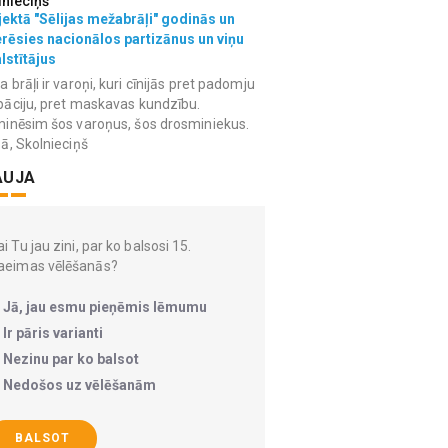
lnieciņš
ektā "Sēlijas mežabrāļi" godinās un
erēsies nacionālos partizānus un viņu
lstītājus
 brāļi ir varoņi, kuri cīnijās pret padomju
āciju, pret maskavas kundzību.
inēsim šos varoņus, šos drosminiekus.
ā, Skolnieciņš
AUJA
i Tu jau zini, par ko balsosi 15.
aeimas vēlēšanās?
Jā, jau esmu pieņēmis lēmumu
Ir pāris varianti
Nezinu par ko balsot
Nedošos uz vēlēšanām
BALSOT