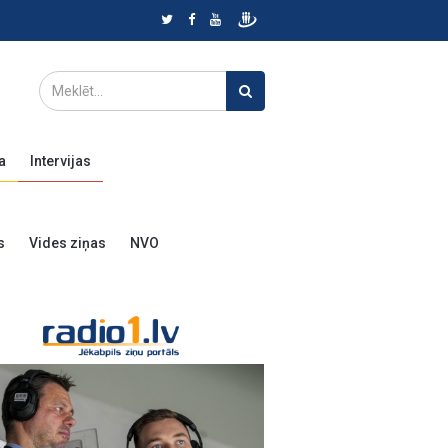
a
Intervijas
s
Vides ziņas
NVO