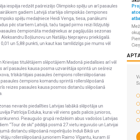
Sko
Proj
ja iespēja redzēt pašreizējo Olimpisko spēļu un arī pasaules
atc
airākiem gadiem Latvijā startēja olimpiskās čempiones
atba
limpisko spēļu medaļniece Heidi Venga, tiesa, panākumi
s pēc startiem Latvijā, taču tagad pirmo reizi līdzjutēji
Meža
n pasaules čempionāta medaļniekus ar pagājušās sezonas
okup
 Aleksandru Boļšunovu un Natāliju Ņeprajevu priekšgalā.
Piem
gi 0,01 un 5,88 punkti, un kaut kas tamlīdzīgs pie mums vēl
Cieņ
APT
rievijas titulētājiem slēpotājiem Madonā piedalīsies arī vēl
 būs arī pasaules kausa posma uzvarētāja sprintā un sešreiz
zkova, trīskārtējais pasaules čempions rollerslēpošanas
Va
jais pasaules čempions komandu sprintā rollerslēpošanā
S
rīs reizes pasaules kausa posmos distanču slēpošanā
a.
nas nevarēs piedalīties Latvijas labākā slēpotāja un
ēja Patrīcija Eiduka, kurai vēl viens gads palicis junioros,
 konkurenci. Pieaugušo grupā redzēsim abus vadošos Latvijas
em “Tour de ski” pēdējā posmā 27.vietu ieguvušo un Latvijai
umā distanču slēpošanā nopelnījušo Induli Bikši un
ētāju rollerslēpošanā junioriem Raimo Vīgantu, kuram šī