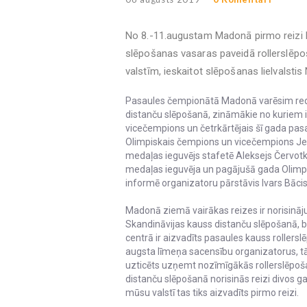
No 8.-11.augustam Madonā pirmo reizi L
slēpošanas vasaras paveidā rollerslēpo
valstīm, ieskaitot slēpošanas lielvalstis No
Pasaules čempionātā Madonā varēsim red
distanču slēpošanā, zināmākie no kuriem ir 
vicečempions un četrkārtējais šī gada pa
Olimpiskais čempions un vicečempions Je
medaļas ieguvējs stafetē Aleksejs Červotk
medaļas ieguvēja un pagājušā gada Olimpis
informē organizatoru pārstāvis Ivars Bācis
Madonā ziemā vairākas reizes ir norisinā
Skandināvijas kauss distanču slēpošanā, b
centrā ir aizvadīts pasaules kauss rollerslē
augsta līmeņa sacensību organizatorus, tā
uzticēts uzņemt nozīmīgākās rollerslēpo
distanču slēpošanā norisinās reizi divos 
mūsu valstī tas tiks aizvadīts pirmo reizi.