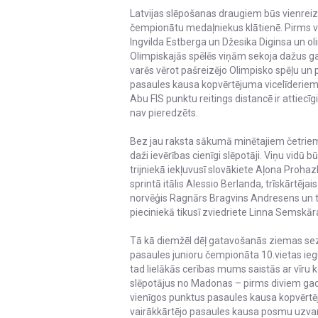
Latvijas slēpošanas draugiem būs vienreizē
čempionātu medaļniekus klātienē. Pirms v
Ingvilda Estberga un Džesika Diginsa un o
Olimpiskajās spēlēs viņām sekoja dažus gadu
varēs vērot pašreizējo Olimpisko spēļu u
pasaules kausa kopvērtējuma vicelīderiem
Abu FIS punktu reitings distancē ir attiecī
nav pieredzēts.
Bez jau raksta sākumā minētajiem četriem K
daži ievērības cienīgi slēpotāji. Viņu vidū
trijniekā iekļuvusī slovākiete Aļona Proha
sprintā itālis Alessio Berlanda, trīskārtē
norvēģis Ragnārs Bragvins Andresens un t
pieciniekā tikusī zviedriete Linna Semskār
Tā kā diemžēl dēļ gatavošanās ziemas sezo
pasaules junioru čempionāta 10.vietas ieguv
tad lielākās cerības mums saistās ar vīru
slēpotājus no Madonas – pirms diviem gadi
vienīgos punktus pasaules kausa kopvērtēj
vairākkārtējo pasaules kausa posmu uzvar