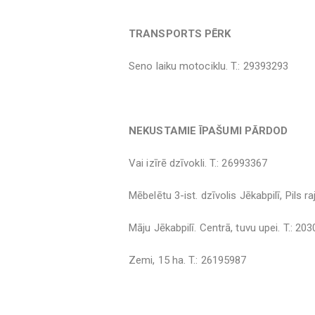
TRANSPORTS PĒRK
Seno laiku motociklu. T.: 29393293
NEKUSTAMIE ĪPAŠUMI PĀRDOD
Vai izīrē dzīvokli. T.: 26993367
Mēbelētu 3-ist. dzīvolis Jēkabpilī, Pils ra
Māju Jēkabpilī. Centrā, tuvu upei. T.: 20
Zemi, 15 ha. T.: 26195987