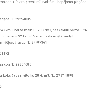
aisos ), “extra premium” kvalitāte. Iespējama piegāde.
egāde. T.: 29254085
 24 €/m3, bērza malku – 28 €/m3, neskaldītu bērza – 26
dītu malku – 32 €/m3. Vedam sakrāmētā veidā!
m dēļus, brusas. T.: 27797361
801172
вкои. T.: 29254085
u koks (apse, vītoli). 20 €/m3. T.: 27714898
80