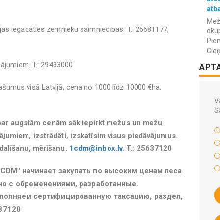
atba
Meža
as iegādāties zemnieku saimniecības. T.: 26681177,
okup
Piem
Cieņ
nājumiem. T.: 29433000
APT
šumus visā Latvijā, cena no 1000 līdz 10000 €ha.
Va
S
ar augstām cenām sāk iepirkt mežus un mežu
ājumiem, izstrādāti, izskatīsim visus piedāvājumus.
tdalīšanu, mērīšanu.
1cdm@inbox.lv.
T.: 25637120
CDM" начинает закупать по высоким ценам леса
но с обременениями, разработанные.
полняем сертифицированную таксацию, раздел,
637120