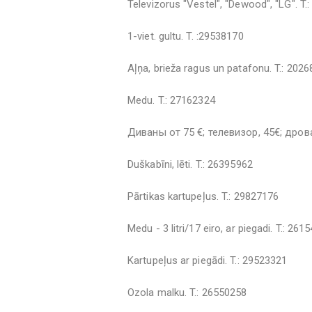
Televizorus "Vestel", "Dewood", "LG". T.
1-viet. gultu. T. :29538170
Aļņa, brieža ragus un patafonu. T.: 202
Medu. T.: 27162324
Диваны от 75 €; телевизор, 45€; дров
Duškabīni, lēti. T.: 26395962
Pārtikas kartupeļus. T.: 29827176
Medu - 3 litri/17 eiro, ar piegadi. T.: 261
Kartupeļus ar piegādi. T.: 29523321
Ozola malku. T.: 26550258