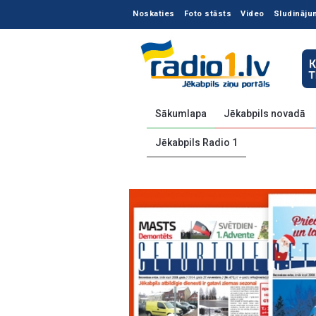
Noskaties
Foto stāsts
Video
Sludināju
Sākumlapa
Jēkabpils novadā
Jēkabpils Radio 1