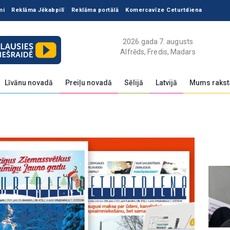
mi
Reklāma Jēkabpilī
Reklāma portālā
Komercavīze Ceturtdiena
2026.gada 7. augusts
Alfrēds, Fredis, Madars
Līvānu novadā
Preiļu novadā
Sēlijā
Latvijā
Mums rakst