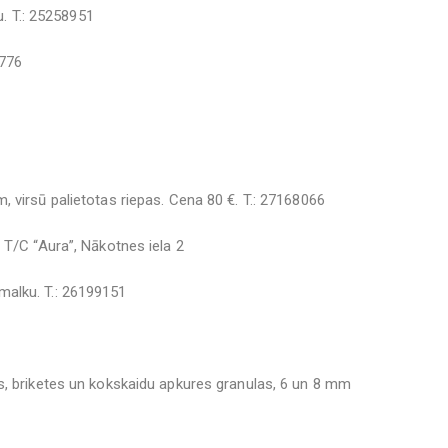
u. T.: 25258951
1776
 virsū palietotas riepas. Cena 80 €. T.: 27168066
 T/C “Aura”, Nākotnes iela 2
alku. T.: 26199151
s, briketes un kokskaidu apkures granulas, 6 un 8 mm