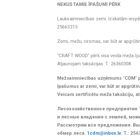
NEKUSTAMIE ĪPAŠUMI PĒRK
Lauksaimniecības zemi. Izskatām iespēj
25663315
Zemi, mežu, cirsmas, var būt ar apgrūti
"CRAFT WOOD" pērk visa veida meža īpa
Atjaunojam taksācijas. T.: 26360308
Mežsaimniecības uzņēmums "CDM" p
īpašumus ar zemi, var būt ar apgrūtin
Veicam sertificētu meža taksāciju, a
Лесохозяйственное предприятие "
и лесные владения с землей, мож
Рассмотрим все предложения. Вы
обмер леса.
1cdm@inbox.lv.
Т.: 25