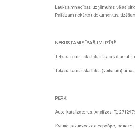
Lauksaimniecības uzņēmums vēlas pirkt
Palīdzam nokārtot dokumentus, dzēšam 
NEKUSTAMIE ĪPAŠUMI IZĪRĒ
Telpas komercdarbībai Draudzības alejā 
Telpas komercdarbībai (veikalam) ar ie
PĒRK
Auto katalizatorus. Analīzes. T.: 271297
Куплю техническое серебро, золото, 