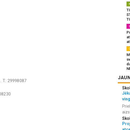
T
S
T
Pr
a
at
Mu
s
da
N
JAUN
j. T.: 29998087
Sko
Jēka
308230
vin
Prie
aizs
Sko
Proj
atc