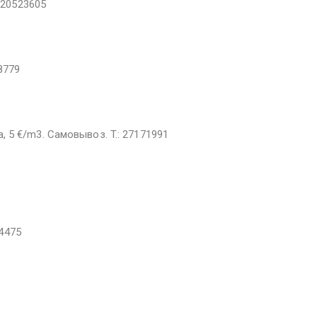
: 20523605
68779
а, 5 €/m3. Cамовывоз. T.: 27171991
54475