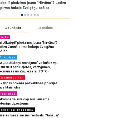
Jaunākās
Lasītākās
Sports
i Jēkabpilī piedzims jauna "Nirvāna"?
otārs Zariņš pirms hokeja Zvaigžņu
pēles
Vides ziņas
A „Saldūdeņu risinājumi” veikuši zivju
sursu izpēti Baļotes, Vārzgūnes,
ecmuižas un Zuju ezerā (FOTO)
Pašvaldību ziņas
ēkabpils novada pašvaldības policijas
veiktais jūlijā
Vides ziņas
ākamnedēļ īslaicīgi būs jaušams
udenīgs dzestrums
Sabiedrības ziņas Sēlijā
usējas mežā sācies festivāls "Sansusī"