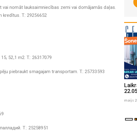
 vai nomāt lauksaimniecības zemi vai domājamās daļas.
kredītus. T.: 29256652
15, 52,1 m2. T.: 26317079
spēju piebraukt smagajam transportam. T.: 25733593
Laikraksta "Ceturtdiena" sludinājumi
Laikr
03.06.2025
22.0
junijs 04 , 2025
maijs 
69
палладий. Т.: 25258951