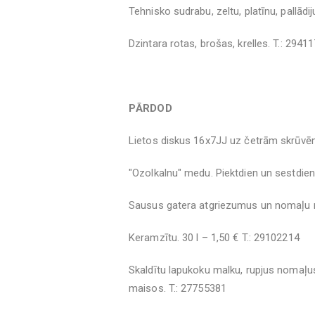
Tehnisko sudrabu, zeltu, platīnu, pallādij
Dzintara rotas, brošas, krelles. T.: 2941
PĀRDOD
Lietos diskus 16x7JJ uz četrām skrūvēm,
"Ozolkalnu" medu. Piektdien un sestdien
Sausus gatera atgriezumus un nomaļu m
Keramzītu. 30 l – 1,50 € T.: 29102214
Skaldītu lapukoku malku, rupjus nomaļu
maisos. T.: 27755381