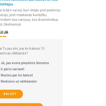
lstītājus
 brāļi ir varoņi, kuri cīnijās pret padomju
āciju, pret maskavas kundzību.
inēsim šos varoņus, šos drosminiekus.
ā, Skolnieciņš
AUJA
i Tu jau zini, par ko balsosi 15.
aeimas vēlēšanās?
Jā, jau esmu pieņēmis lēmumu
Ir pāris varianti
Nezinu par ko balsot
Nedošos uz vēlēšanām
BALSOT