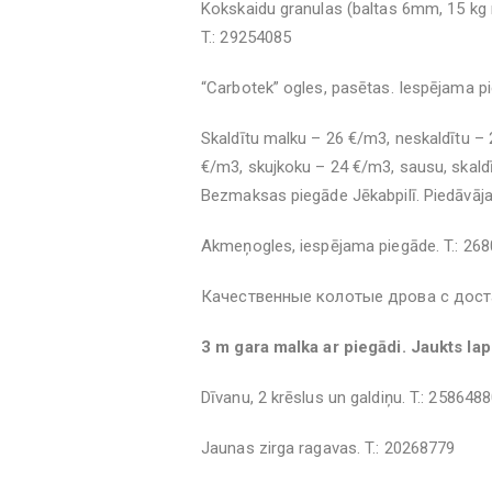
Kokskaidu granulas (baltas 6mm, 15 kg m
T.: 29254085
“Carbotek” ogles, pasētas. Iespējama pi
Skaldītu malku – 26 €/m3, neskaldītu –
€/m3, skujkoku – 24 €/m3, sausu, skal
Bezmaksas piegāde Jēkabpilī. Piedāvāja
Akmeņogles, iespējama piegāde. T.: 26
Качественные колотые дрова с доста
3 m gara malka ar piegādi. Jaukts lap
Dīvanu, 2 krēslus un galdiņu. T.: 258648
Jaunas zirga ragavas. T.: 20268779