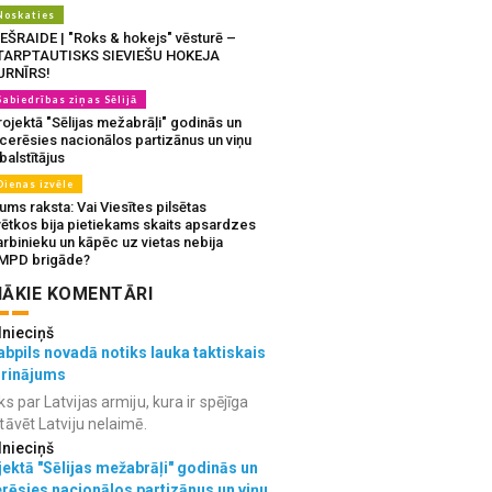
Noskaties
IEŠRAIDE | "Roks & hokejs" vēsturē –
TARPTAUTISKS SIEVIEŠU HOKEJA
URNĪRS!
Sabiedrības ziņas Sēlijā
ojektā "Sēlijas mežabrāļi" godinās un
tcerēsies nacionālos partizānus un viņu
balstītājus
Dienas izvēle
ms raksta: Vai Viesītes pilsētas
vētkos bija pietiekams skaits apsardzes
rbinieku un kāpēc uz vietas nebija
MPD brigāde?
ĀKIE KOMENTĀRI
lnieciņš
bpils novadā notiks lauka taktiskais
grinājums
ks par Latvijas armiju, kura ir spējīga
tāvēt Latviju nelaimē.
lnieciņš
ektā "Sēlijas mežabrāļi" godinās un
erēsies nacionālos partizānus un viņu