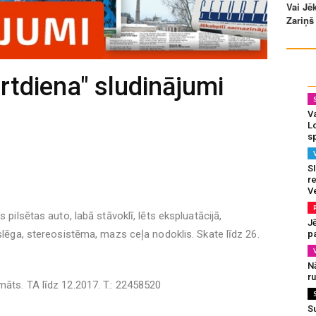
rtdiena" sludinājumi
Va
L
s
SI
re
V
 pilsētas auto, labā stāvoklī, lēts ekspluatācijā,
J
tslēga, stereosistēma, mazs ceļa nodoklis. Skate līdz 26.
pa
N
r
māts. TA līdz 12.2017. T.: 22458520
S