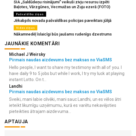
SIA „Saldūdeņu risinājumi” veikuši zivju resursu izpēti
Baļotes, Vārzgūnes, Vecmuižas un Zuju ezerā (FOTO)
Pašvaldību ziņas
Jēkabpils novada pašvaldības policijas paveiktais jūlijā
Vides ziņas
Nākamnedēļ īslaicīgi būs jaušams rudenīgs dzestrums
JAUNĀKIE KOMENTĀRI
Michael J Weirsky
Pirmais naudas aizdevums bez maksas no ViaSMS
Hello people, I want to share my testimony with all of you. I
have daily 9 to 5 jobs but while I work, I try my luck at playing
instant Lotto. On t...
Landhi
Pirmais naudas aizdevums bez maksas no ViaSMS
Sveiki, mani labie cilvēki, mani sauc Landhi, un es vēlos ātri
ieteikt likumīgu uzņēmumu, kurā es varētu nekavējoties
pieteikties ātrajam aizdevuma...
APTAUJA