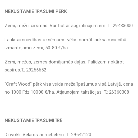
NEKUSTAMIE ĪPAŠUMI PĒRK
Zemi, mežu, cirsmas. Var būt ar apgrūtinājumiem. T.: 29433000
Lauksaimniecības uzņēmums vēlas nomāt lauksaimniecībā
izmantojamo zemi, 50-80 €/ha.
Zemi, mežus, zemes domājamās daļas. Palīdzam nokārot
papīrus.T.: 29256652
"Craft Wood" pērk visa veida meža īpašumus visā Latvijā, cena
no 1000 līdz 10000 €/ha. Atjaunojam taksācijas. T.: 26360308
NEKUSTAMIE ĪPAŠUMI ĪRĒ
Dzīvokli. Vēlams ar mēbelēm. T.: 29642120