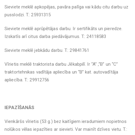
Sieviete meklē apkopējas, pavāra palīga vai kādu citu darbu uz
pusslodzi. T.: 25931315
Sieviete meklē aprūpētājas darbu. Ir sertifikāts un pieredze.
Izskatīs arī citus darba piedāvājumus. T.: 24118583
Sieviete meklē jebkādu darbu. T.: 29841761
Vīrietis meklē traktorista darbu Jēkabpilī. Ir “A” ,“B” un “C”
traktortehnikas vadītāja apliecība un “B” kat. autovadītāja
apliecība. T.: 29912756
IEPAZĪŠANĀS
Vienkāršs vīrietis (53 g.) bez kaitīgiem ieradumiem nopietnos
nolūkos vēlas iepazīties ar sievieti. Var mainīt dzīves vietu. T.: