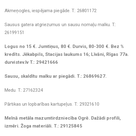
Akmeņogles, iespējama piegāde. T.: 26801172
Sausus gatera atgriezumus un sausu nomaļu malku. T.:
26199151
Logus no 15 €. Jumtiņus, 80 €. Durvis, 80-300 €. Bez %
kredīts. Jēkabpils, Stacijas laukums 16; Līvāni, Rīgas 77a.
durvistev.lv T.: 29421666
Sausu, skaldītu malku ar piegādi. T.: 26869627.
Medu. T.: 27162324
Pārtikas un lopbarības kartupeļus. T.: 29321610
Melnā metāla mazumtirdzniecība Ogrē. Dažādi profili,
izmēri. Žoga materiāli. T.: 29125845