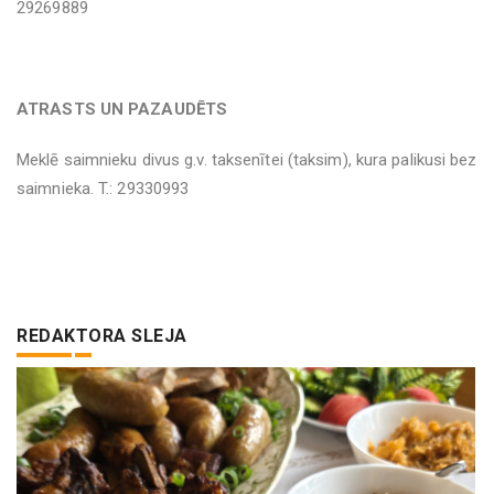
29269889
ATRASTS UN PAZAUDĒTS
Meklē saimnieku divus g.v. taksenītei (taksim), kura palikusi bez
saimnieka. T.: 29330993
REDAKTORA SLEJA