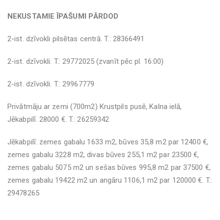
NEKUSTAMIE ĪPAŠUMI PĀRDOD
2-ist. dzīvokli pilsētas centrā. T.: 28366491
2-ist. dzīvokli. T.: 29772025 (zvanīt pēc pl. 16:00)
2-ist. dzīvokli. T.: 29967779
Privātmāju ar zemi (700m2) Krustpils pusē, Kalna ielā,
Jēkabpilī. 28000 €. T.: 26259342
Jēkabpilī: zemes gabalu 1633 m2, būves 35,8 m2 par 12400 €,
zemes gabalu 3228 m2, divas būves 255,1 m2 par 23500 €,
zemes gabalu 5075 m2 un sešas būves 995,8 m2 par 37500 €,
zemes gabalu 19422 m2 un angāru 1106,1 m2 par 120000 €. T.:
29478265