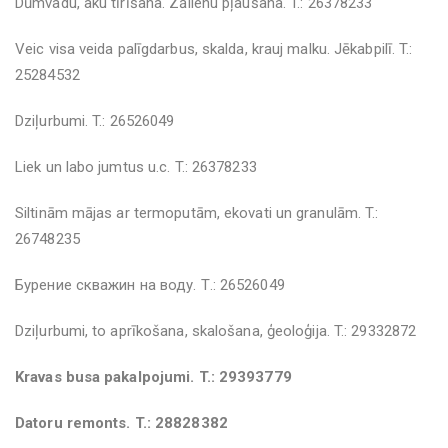
Dūmvadu, aku tīrīšana. Zālienu pļaušana. T.: 26378233
Veic visa veida palīgdarbus, skalda, krauj malku. Jēkabpilī. T.:
25284532
Dziļurbumi. T.: 26526049
Liek un labo jumtus u.c. T.: 26378233
Siltinām mājas ar termoputām, ekovati un granulām. T.:
26748235
Бурение скважин на воду. Т.: 26526049
Dziļurbumi, to aprīkošana, skalošana, ģeoloģija. T.: 29332872
Kravas busa pakalpojumi. T.: 29393779
Datoru remonts. T.: 28828382