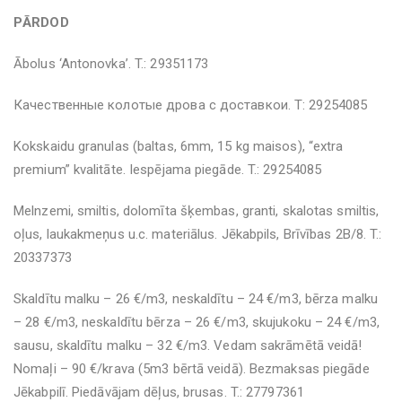
PĀRDOD
Ābolus ‘Antonovka’. T.: 29351173
Качественные колотые дрова с доставкои. T: 29254085
Kokskaidu granulas (baltas, 6mm, 15 kg maisos), “extra
premium” kvalitāte. Iespējama piegāde. T.: 29254085
Melnzemi, smiltis, dolomīta šķembas, granti, skalotas smiltis,
oļus, laukakmeņus u.c. materiālus. Jēkabpils, Brīvības 2B/8. T.:
20337373
Skaldītu malku – 26 €/m3, neskaldītu – 24 €/m3, bērza malku
– 28 €/m3, neskaldītu bērza – 26 €/m3, skujukoku – 24 €/m3,
sausu, skaldītu malku – 32 €/m3. Vedam sakrāmētā veidā!
Nomaļi – 90 €/krava (5m3 bērtā veidā). Bezmaksas piegāde
Jēkabpilī. Piedāvājam dēļus, brusas. T.: 27797361