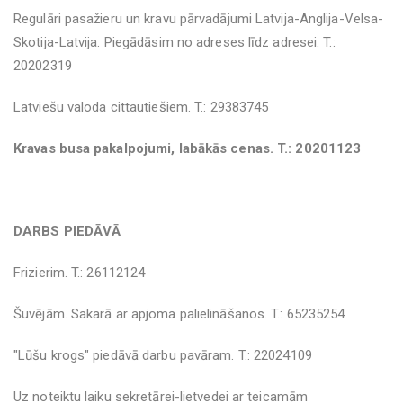
Regulāri pasažieru un kravu pārvadājumi Latvija-Anglija-Velsa-
Skotija-Latvija. Piegādāsim no adreses līdz adresei. T.:
20202319
Latviešu valoda cittautiešiem. T.: 29383745
Kravas busa pakalpojumi, labākās cenas. T.: 20201123
DARBS PIEDĀVĀ
Frizierim. T.: 26112124
Šuvējām. Sakarā ar apjoma palielināšanos. T.: 65235254
"Lūšu krogs" piedāvā darbu pavāram. T.: 22024109
Uz noteiktu laiku sekretārei-lietvedei ar teicamām