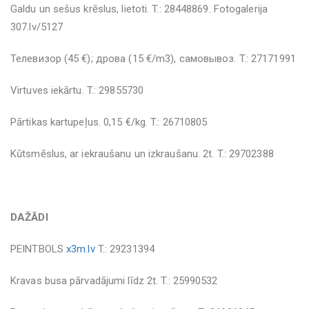
Galdu un sešus krēslus, lietoti. T.: 28448869. Fotogalerija
307.lv/5127
Телевизор (45 €); дрова (15 €/m3), самовывоз. T.: 27171991
Virtuves iekārtu. T.: 29855730
Pārtikas kartupeļus. 0,15 €/kg. T.: 26710805
Kūtsmēslus, ar iekraušanu un izkraušanu. 2t. T.: 29702388
DAŽĀDI
PEINTBOLS
x3m.lv
T.: 29231394
Kravas busa pārvadājumi līdz 2t. T.: 25990532