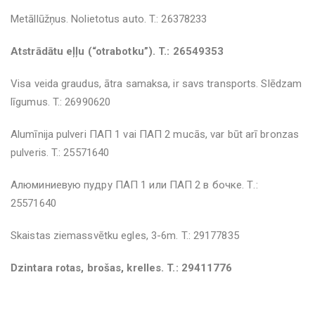
Metāllūžņus. Nolietotus auto. T.: 26378233
Atstrādātu eļļu (“otrabotku”). T.: 26549353
Visa veida graudus, ātra samaksa, ir savs transports. Slēdzam
līgumus. T.: 26990620
Alumīnija pulveri ПАП 1 vai ПАП 2 mucās, var būt arī bronzas
pulveris. T.: 25571640
Aлюминиевую пудру ПАП 1 или ПАП 2 в бочкe. Т.:
25571640
Skaistas ziemassvētku egles, 3-6m. T.: 29177835
Dzintara rotas, brošas, krelles. T.: 29411776