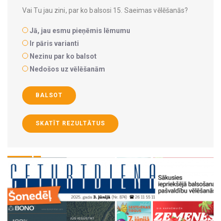
Vai Tu jau zini, par ko balsosi 15. Saeimas vēlēšanās?
Jā, jau esmu pieņēmis lēmumu
Ir pāris varianti
Nezinu par ko balsot
Nedošos uz vēlēšanām
BALSOT
SKATĪT REZULTĀTUS