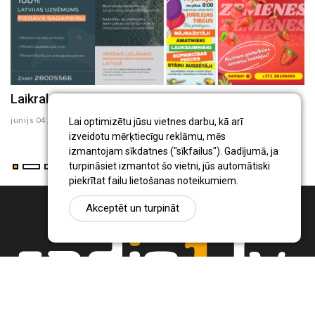
Laikraksta "Ceturtdiena" sludinājumi 03.06.2025
Laikraksta "Ceturtdiena" sludinājumi 22.05.2025
L
junijs 04 , 2025
maijs 23 , 2025
ap
Lai optimizētu jūsu vietnes darbu, kā arī
izveidotu mērķtiecīgu reklāmu, mēs
izmantojam sīkdatnes ("sīkfailus"). Gadījumā, ja
turpināsiet izmantot šo vietni, jūs automātiski
piekrītat failu lietošanas noteikumiem.
Akceptēt un turpināt