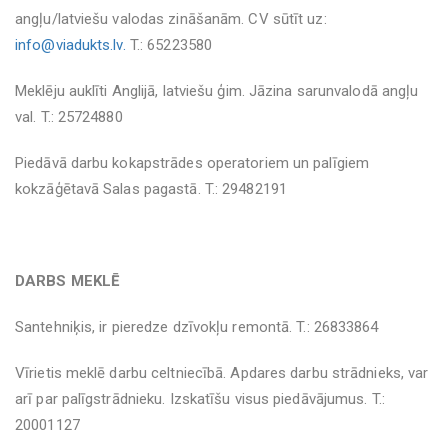
angļu/latviešu valodas zināšanām. CV sūtīt uz:
info@viadukts.lv.
T.: 65223580
Meklēju auklīti Anglijā, latviešu ģim. Jāzina sarunvalodā angļu
val. T.: 25724880
Piedāvā darbu kokapstrādes operatoriem un palīgiem
kokzāģētavā Salas pagastā. T.: 29482191
DARBS MEKLĒ
Santehniķis, ir pieredze dzīvokļu remontā. T.: 26833864
Vīrietis meklē darbu celtniecībā. Apdares darbu strādnieks, var
arī par palīgstrādnieku. Izskatīšu visus piedāvājumus. T.:
20001127