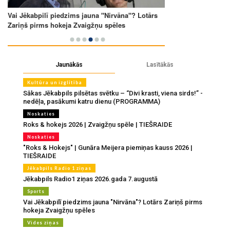
Jaunākās
Lasītākās
Kultūra un izglītība
Sākas Jēkabpils pilsētas svētku – “Divi krasti, viena sirds!” -
nedēļa, pasākumi katru dienu (PROGRAMMA)
Noskaties
Roks & hokejs 2026 | Zvaigžņu spēle | TIEŠRAIDE
Noskaties
"Roks & Hokejs" | Gunāra Meijera piemiņas kauss 2026 |
TIEŠRAIDE
Jēkabpils Radio 1 ziņas
Jēkabpils Radio1 ziņas 2026.gada 7.augustā
Sports
Vai Jēkabpilī piedzims jauna "Nirvāna"? Lotārs Zariņš pirms
hokeja Zvaigžņu spēles
Vides ziņas