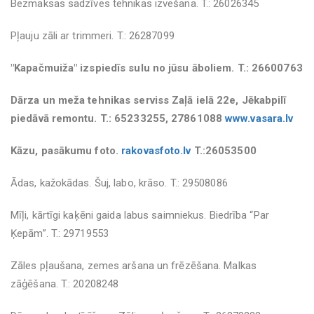
Bezmaksas sadzīves tehnikas izvešana. T.: 26026345
Pļauju zāli ar trimmeri. T.: 26287099
"Kapačmuiža" izspiedīs sulu no jūsu āboliem. T.: 26600763
Dārza un meža tehnikas serviss Zaļā ielā 22e, Jēkabpilī
piedāvā remontu. T.: 65233255, 27861088
www.vasara.lv
Kāzu, pasākumu foto.
rakovasfoto.lv
T.:26053500
Ādas, kažokādas. Šuj, labo, krāso. T.: 29508086
Mīļi, kārtīgi kaķēni gaida labus saimniekus. Biedrība “Par
Ķepām”. T.: 29719553
Zāles pļaušana, zemes aršana un frēzēšana. Malkas
zāģēšana. T.: 20208248