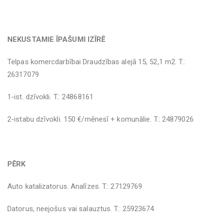
NEKUSTAMIE ĪPAŠUMI IZĪRĒ
Telpas komercdarbībai Draudzības alejā 15, 52,1 m2. T.:
26317079
1-ist. dzīvokli. T.: 24868161
2-istabu dzīvokli. 150 €/mēnesī + komunālie. T.: 24879026
PĒRK
Auto katalizatorus. Analīzes. T.: 27129769
Datorus, neejošus vai salauztus. T.: 25923674