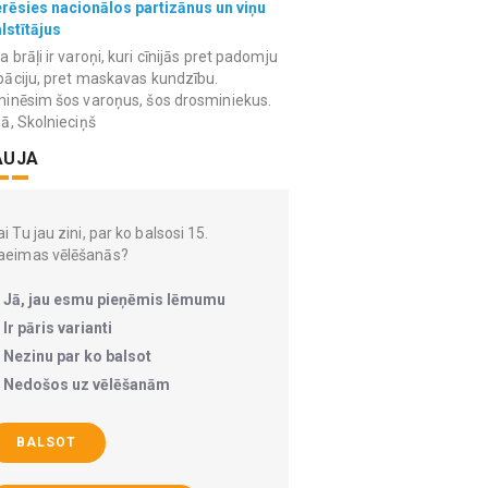
erēsies nacionālos partizānus un viņu
lstītājus
 brāļi ir varoņi, kuri cīnijās pret padomju
āciju, pret maskavas kundzību.
inēsim šos varoņus, šos drosminiekus.
ā, Skolnieciņš
AUJA
i Tu jau zini, par ko balsosi 15.
aeimas vēlēšanās?
Jā, jau esmu pieņēmis lēmumu
Ir pāris varianti
Nezinu par ko balsot
Nedošos uz vēlēšanām
BALSOT