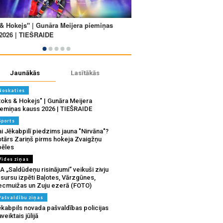
Jaunākās
Lasītākās
Noskaties
Roks & Hokejs" | Gunāra Meijera
iemiņas kauss 2026 | TIEŠRAIDE
Sports
i Jēkabpilī piedzims jauna "Nirvāna"?
otārs Zariņš pirms hokeja Zvaigžņu
pēles
Vides ziņas
A „Saldūdeņu risinājumi” veikuši zivju
sursu izpēti Baļotes, Vārzgūnes,
ecmuižas un Zuju ezerā (FOTO)
Pašvaldību ziņas
ēkabpils novada pašvaldības policijas
veiktais jūlijā