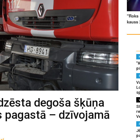
"
p
Va
L
s
dzēsta degoša šķūņa
SI
s pagastā – dzīvojamā
re
V
J
pa
ri