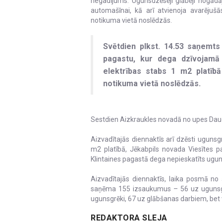
negadījums. Ugunsdzēsēji glābēji nogādāja
automašīnai, kā arī atvienoja avarēju
notikuma vietā noslēdzās.
Svētdien plkst. 14.53 saņemt
pagastu, kur dega dzīvojamā 
elektrības stabs 1 m2 platībā
notikuma vietā noslēdzās.
Sestdien Aizkraukles novadā no upes Dauga
Aizvadītajās diennaktīs arī dzēsti uguns
m2 platībā, Jēkabpils novada Viesītes 
Klintaines pagastā dega nepieskatīts ugun
Aizvadītajās diennaktīs, laika posmā no š
saņēma 155 izsaukumus – 56 uz ugunsgr
ugunsgrēki, 67 uz glābšanas darbiem, bet 
REDAKTORA SLEJA