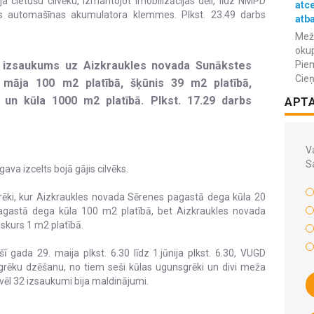
 cietušu cilvēku, izmantojot imobilizācijas dēli, līdz NMPD
atc
šās automašīnas akumulatora klemmes. Plkst. 23.49 darbs
atba
Meža
okup
s izsaukums uz Aizkraukles novada Sunākstes
Piem
Cieņ
māja 100 m2 platībā, šķūnis 39 m2 platībā,
 un kūla 1000 m2 platībā. Plkst. 17.29 darbs
APT
Va
S
va izcelts bojā gājis cilvēks.
grēki, kur Aizkraukles novada Sērenes pagastā dega kūla 20
pagastā dega kūla 100 m2 platībā, bet Aizkraukles novada
skurs 1 m2 platībā.
ī gada 29. maija plkst. 6.30 līdz 1.jūnija plkst. 6.30, VUGD
ēku dzēšanu, no tiem seši kūlas ugunsgrēki un divi meža
vēl 32 izsaukumi bija maldinājumi.