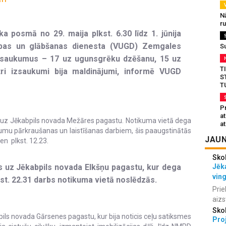
N
r
ika posmā no 29. maija plkst. 6.30 līdz 1. jūnija
sības un glābšanas dienesta (VUGD) Zemgales
S
zsaukumus – 17 uz ugunsgrēku dzēšanu, 15 uz
T
ri izsaukumi bija maldinājumi, informē VUGD
S
T
Pr
a
 uz Jēkabpils novada Mežāres pagastu. Notikuma vietā dega
at
itumu pārkraušanas un laistīšanas darbiem, šis paaugstinātās
JAUN
en plkst. 12.23.
Sko
 uz Jēkabpils novada Elkšņu pagastu, kur dega
Jēka
vin
kst. 22.31 darbs notikuma vietā noslēdzās.
Prie
aizs
Sko
ls novada Gārsenes pagastu, kur bija noticis ceļu satiksmes
Proj