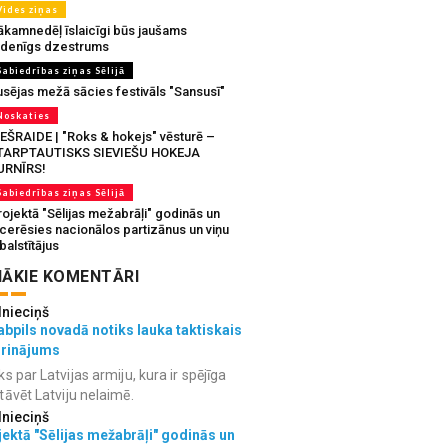
Vides ziņas
ākamnedēļ īslaicīgi būs jaušams
udenīgs dzestrums
Sabiedrības ziņas Sēlijā
usējas mežā sācies festivāls "Sansusī"
Noskaties
IEŠRAIDE | "Roks & hokejs" vēsturē –
TARPTAUTISKS SIEVIEŠU HOKEJA
URNĪRS!
Sabiedrības ziņas Sēlijā
ojektā "Sēlijas mežabrāļi" godinās un
tcerēsies nacionālos partizānus un viņu
balstītājus
ĀKIE KOMENTĀRI
lnieciņš
bpils novadā notiks lauka taktiskais
grinājums
ks par Latvijas armiju, kura ir spējīga
tāvēt Latviju nelaimē.
lnieciņš
ektā "Sēlijas mežabrāļi" godinās un