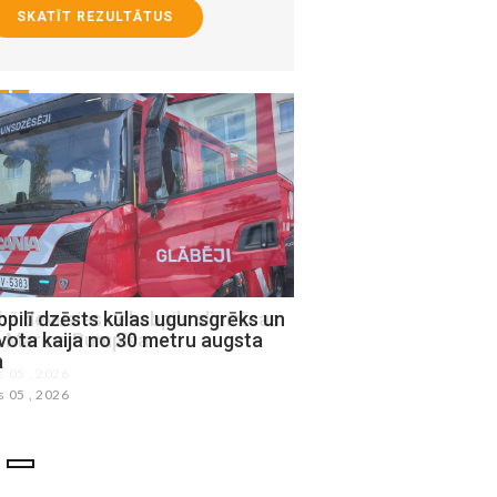
SKATĪT REZULTĀTUS
pilī dzēsts kūlas ugunsgrēks un
Jēkabpils novada Sociā
vota kaija no 30 metru augsta
uzsāk praktisko iemaņ
a
ciklu ģimenēm
s 05 , 2026
augusts 02 , 2026