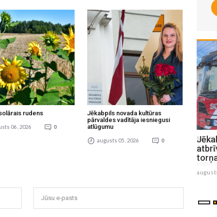
solārais rudens
Jēkabpils novada kultūras
pārvaldes vadītāja iesniegusi
atlūgumu
sts 06 , 2026
0
Mūžībā devusies Jēkabpils slimnīcas
Jēkab
augusts 05 , 2026
0
ārste Marina Pumpiša
atbrī
torņ
augusts 05 , 2026
august
Jūsu e-pasts