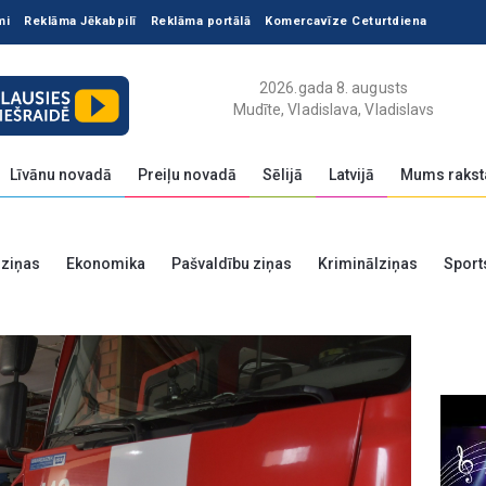
mi
Reklāma Jēkabpilī
Reklāma portālā
Komercavīze Ceturtdiena
2026.gada 8. augusts
Mudīte, Vladislava, Vladislavs
Līvānu novadā
Preiļu novadā
Sēlijā
Latvijā
Mums rakst
 ziņas
Ekonomika
Pašvaldību ziņas
Kriminālziņas
Sport