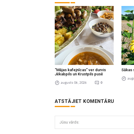
“Mājas kafejnīcas” ver durvis
Sākas 
Jēkabpils un Krustpils pusē
augu
augusts 06 , 2026
0
ATSTĀJIET KOMENTĀRU
Jūsu vārds: