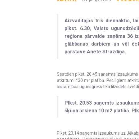
Aizvadītajās trīs diennaktīs, la
plkst. 6.30, Valsts ugunsdzē
reģiona pārvalde saņēma 36 i
glābšanas darbiem un vēl čet
pārstāve Anete Strazdiņa.
Sestdien plkst. 20.45 saņemts izsaukums
atkritumi 430 m² platībā. Pēc ilgiem atkr
bīstamības ugunsgrēks tika likvidēts svētdi
Plkst. 20.53 saņemts izsaukums
šķūņa ārsiena 10 m2 platībā. Pl
Plkst. 23.14 saņemts izsaukums uz Jēkabpi