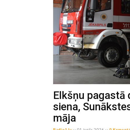
Elkšņu pagastā 
siena, Sunākste
māja
Radio1.lv
--
01 junijs 2026 --
0 Komentā