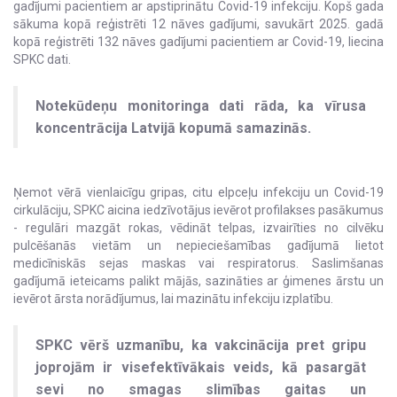
gadījumi pacientiem ar apstiprinātu Covid-19 infekciju. Kopš gada
sākuma kopā reģistrēti 12 nāves gadījumi, savukārt 2025. gadā
kopā reģistrēti 132 nāves gadījumi pacientiem ar Covid-19, liecina
SPKC dati.
Notekūdeņu monitoringa dati rāda, ka vīrusa
koncentrācija Latvijā kopumā samazinās.
Ņemot vērā vienlaicīgu gripas, citu elpceļu infekciju un Covid-19
cirkulāciju, SPKC aicina iedzīvotājus ievērot profilakses pasākumus
- regulāri mazgāt rokas, vēdināt telpas, izvairīties no cilvēku
pulcēšanās vietām un nepieciešamības gadījumā lietot
medicīniskās sejas maskas vai respiratorus. Saslimšanas
gadījumā ieteicams palikt mājās, sazināties ar ģimenes ārstu un
ievērot ārsta norādījumus, lai mazinātu infekciju izplatību.
SPKC vērš uzmanību, ka vakcinācija pret gripu
joprojām ir visefektīvākais veids, kā pasargāt
sevi no smagas slimības gaitas un