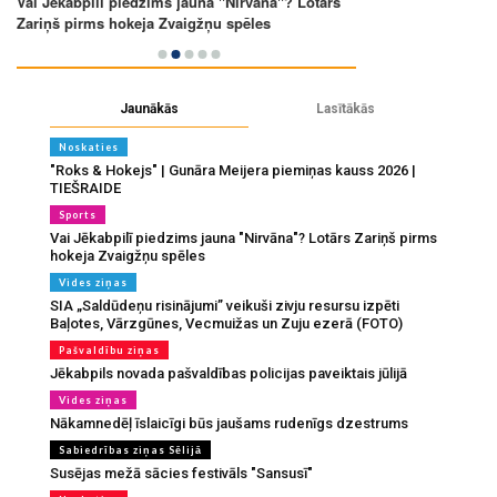
Jaunākās
Lasītākās
Noskaties
"Roks & Hokejs" | Gunāra Meijera piemiņas kauss 2026 |
TIEŠRAIDE
Sports
Vai Jēkabpilī piedzims jauna "Nirvāna"? Lotārs Zariņš pirms
hokeja Zvaigžņu spēles
Vides ziņas
SIA „Saldūdeņu risinājumi” veikuši zivju resursu izpēti
Baļotes, Vārzgūnes, Vecmuižas un Zuju ezerā (FOTO)
Pašvaldību ziņas
Jēkabpils novada pašvaldības policijas paveiktais jūlijā
Vides ziņas
Nākamnedēļ īslaicīgi būs jaušams rudenīgs dzestrums
Sabiedrības ziņas Sēlijā
Susējas mežā sācies festivāls "Sansusī"