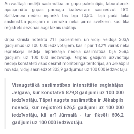
Aizvadītajā nedēļā saslimstība ar gripu palielinājās, laboratoriski
apstiprināto gripas paraugu īpatsvaram sasniedzot 18%.
Salīdzinoši nedēļu iepriekš tas bija 10,5%. Tajā pašā laikā
saslimstība joprojām ir zemāka nekā pirms svētkiem, kad tika
reģistrēts sezonas augstākais rādītājs.
Gripa klīniski noteikta 211 pacientiem, un vidēji veidoja 303,9
gadījumus uz 100 000 iedzīvotājiem, kas ir par 13,2% vairāk nekā
iepriekšējā nedēļā. Iepriekšējā nedēļā saslimstība bija 268,5
gadījumi uz 100 000 iedzīvotāju. Gripas gadījumi aizvadītajā
nedēļā konstatēti visās desmit monitoringa teritorijās, arī Jēkabpils
novadā, vidēji sasniedzot 303,9 gadījumus uz 100 000 iedzīvotāju.
Visaugstākā saslimstības intensitāte saglabājas
Jelgavā, kur konstatēti 879,8 gadījumi uz 100 000
iedzīvotāju. Tāpat augsta saslimstība ir Jēkabpils
novadā, kur reģistrēti 626,5 gadījumi uz 100 000
iedzīvotāju, kā arī Jūrmalā - tur fiksēti 606,2
gadījumi uz 100 000 iedzīvotāju.