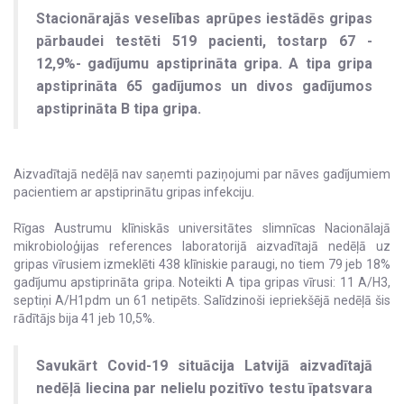
Stacionārajās veselības aprūpes iestādēs gripas
pārbaudei testēti 519 pacienti, tostarp 67 -
12,9%- gadījumu apstiprināta gripa. A tipa gripa
apstiprināta 65 gadījumos un divos gadījumos
apstiprināta B tipa gripa.
Aizvadītajā nedēļā nav saņemti paziņojumi par nāves gadījumiem
pacientiem ar apstiprinātu gripas infekciju.
Rīgas Austrumu klīniskās universitātes slimnīcas Nacionālajā
mikrobioloģijas references laboratorijā aizvadītajā nedēļā uz
gripas vīrusiem izmeklēti 438 klīniskie paraugi, no tiem 79 jeb 18%
gadījumu apstiprināta gripa. Noteikti A tipa gripas vīrusi: 11 A/H3,
septiņi A/H1pdm un 61 netipēts. Salīdzinoši iepriekšējā nedēļā šis
rādītājs bija 41 jeb 10,5%.
Savukārt Covid-19 situācija Latvijā aizvadītajā
nedēļā liecina par nelielu pozitīvo testu īpatsvara