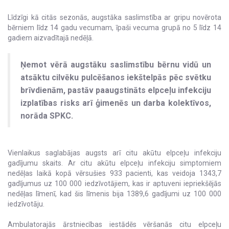
Līdzīgi kā citās sezonās, augstāka saslimstība ar gripu novērota
bērniem līdz 14 gadu vecumam, īpaši vecuma grupā no 5 līdz 14
gadiem aizvadītajā nedēļā.
Ņemot vērā augstāku saslimstību bērnu vidū un
atsāktu cilvēku pulcēšanos iekštelpās pēc svētku
brīvdienām, pastāv paaugstināts elpceļu infekciju
izplatības risks arī ģimenēs un darba kolektīvos,
norāda SPKC.
Vienlaikus saglabājas augsts arī citu akūtu elpceļu infekciju
gadījumu skaits. Ar citu akūtu elpceļu infekciju simptomiem
nedēļas laikā kopā vērsušies 933 pacienti, kas veidoja 1343,7
gadījumus uz 100 000 iedzīvotājiem, kas ir aptuveni iepriekšējās
nedēļas līmenī, kad šis līmenis bija 1389,6 gadījumi uz 100 000
iedzīvotāju.
Ambulatorajās ārstniecības iestādēs vēršanās citu elpceļu