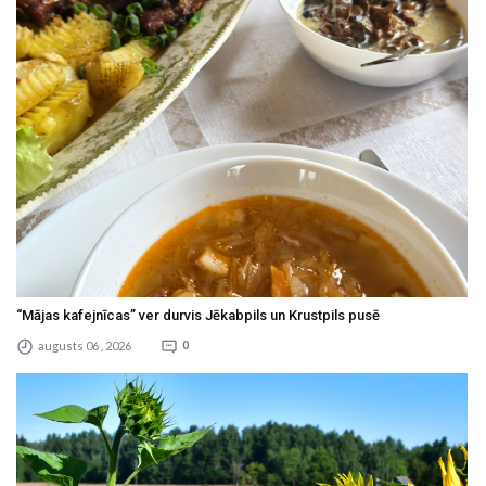
“Mājas kafejnīcas” ver durvis Jēkabpils un Krustpils pusē
augusts 06 , 2026
0