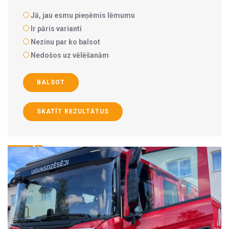
Jā, jau esmu pieņēmis lēmumu
Ir pāris varianti
Nezinu par ko balsot
Nedošos uz vēlēšanām
BALSOT
SKATĪT REZULTĀTUS