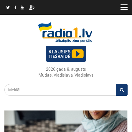
2026.gada 8. augusts
Mudīte, Vladislava, Vladislavs