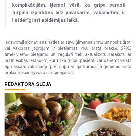
komplikācijām. Ņemot vērā, ka gripa parasti
turpina izplatīties līdz pavasarim, vakcinēties ir
lietderīgi arī epidēmijas laikā.
Iedzīvotāji aicināti sazināties ar savu ģimenes ārstu un noskaidrot,
vai vakcīnas joprojām ir pieejamas viņu ārsta praksē. SPKC
tīmekļvietnē pieejams un regulāri tiek aktualizēts saraksts ar
ārstniecības iestādēm, kur riska grupu pacienti var saņemt valsts
apmaksātu vakcināciju pret gripu arī gadījumos, ja ģimenes ārsta
praksē vakcīnas vairs nav pieejamas.
REDAKTORA SLEJA