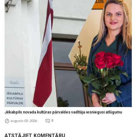
Jēkabpils novada kultūras pārvaldes vadītāja iesniegusi atlūgumu
augusts 05 , 2026
0
ATSTĀJIET KOMENTĀRU