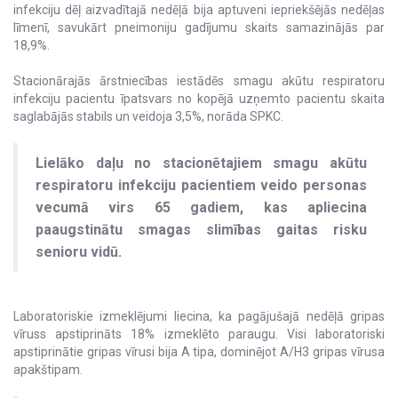
infekciju dēļ aizvadītajā nedēļā bija aptuveni iepriekšējās nedēļas
līmenī, savukārt pneimoniju gadījumu skaits samazinājās par
18,9%.
Stacionārajās ārstniecības iestādēs smagu akūtu respiratoru
infekciju pacientu īpatsvars no kopējā uzņemto pacientu skaita
saglabājās stabils un veidoja 3,5%, norāda SPKC.
Lielāko daļu no stacionētajiem smagu akūtu
respiratoru infekciju pacientiem veido personas
vecumā virs 65 gadiem, kas apliecina
paaugstinātu smagas slimības gaitas risku
senioru vidū.
Laboratoriskie izmeklējumi liecina, ka pagājušajā nedēļā gripas
vīruss apstiprināts 18% izmeklēto paraugu. Visi laboratoriski
apstiprinātie gripas vīrusi bija A tipa, dominējot A/H3 gripas vīrusa
apakštipam.