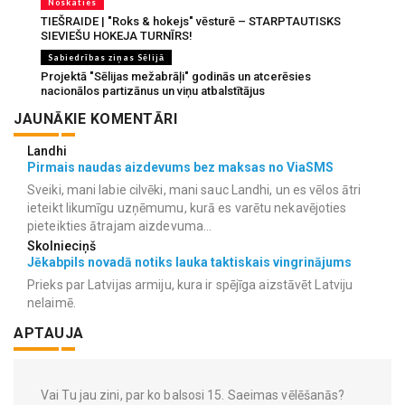
Noskaties
TIEŠRAIDE | "Roks & hokejs" vēsturē – STARPTAUTISKS
SIEVIEŠU HOKEJA TURNĪRS!
Sabiedrības ziņas Sēlijā
Projektā "Sēlijas mežabrāļi" godinās un atcerēsies
nacionālos partizānus un viņu atbalstītājus
JAUNĀKIE KOMENTĀRI
Landhi
Pirmais naudas aizdevums bez maksas no ViaSMS
Sveiki, mani labie cilvēki, mani sauc Landhi, un es vēlos ātri
ieteikt likumīgu uzņēmumu, kurā es varētu nekavējoties
pieteikties ātrajam aizdevuma...
Skolnieciņš
Jēkabpils novadā notiks lauka taktiskais vingrinājums
Prieks par Latvijas armiju, kura ir spējīga aizstāvēt Latviju
nelaimē.
APTAUJA
Vai Tu jau zini, par ko balsosi 15. Saeimas vēlēšanās?