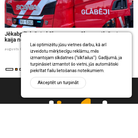
Jēkabpilī dzēsts kūlas ugunsgrēks un atbrīvota
Jēkabpils novada Sociālais dienests uzsāk
kaija no 30 metru augsta torņa
praktisko iemaņu meistarklašu ciklu ģimenēm
Lai optimizētu jūsu vietnes darbu, kā arī
augusts 05 , 2026
augusts 02 , 2026
izveidotu mērķtiecīgu reklāmu, mēs
izmantojam sīkdatnes ("sīkfailus"). Gadījumā, ja
turpināsiet izmantot šo vietni, jūs automātiski
piekrītat failu lietošanas noteikumiem.
Akceptēt un turpināt