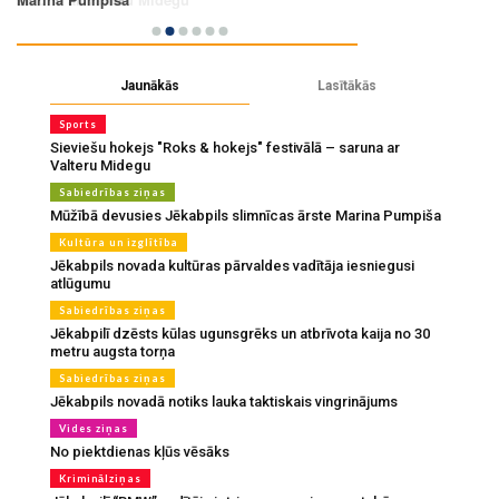
Jaunākās
Lasītākās
Sports
Sieviešu hokejs "Roks & hokejs" festivālā – saruna ar
Valteru Midegu
Sabiedrības ziņas
Mūžībā devusies Jēkabpils slimnīcas ārste Marina Pumpiša
Kultūra un izglītība
Jēkabpils novada kultūras pārvaldes vadītāja iesniegusi
atlūgumu
Sabiedrības ziņas
Jēkabpilī dzēsts kūlas ugunsgrēks un atbrīvota kaija no 30
metru augsta torņa
Sabiedrības ziņas
Jēkabpils novadā notiks lauka taktiskais vingrinājums
Vides ziņas
No piektdienas kļūs vēsāks
Kriminālziņas