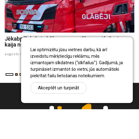
Jēkabpilī dzēsts kūlas ugunsgrēks un atbrīvota
J
kaija no 30 metru augsta torņa
v
Lai optimizētu jūsu vietnes darbu, kā arī
augusts 05 , 2026
au
izveidotu mērķtiecīgu reklāmu, mēs
izmantojam sīkdatnes ("sīkfailus"). Gadījumā, ja
turpināsiet izmantot šo vietni, jūs automātiski
piekrītat failu lietošanas noteikumiem.
Akceptēt un turpināt