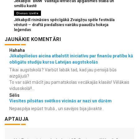
Jēkabpilī “BMW” vadītāja ietriecas apgaismes stabā un
smilšu kastē
Dienas izvēle
Jēkabpilī risināsies spēcīgākā Zvaigžņu spēle festivāla
vēsturē – draftā piedalīsies vairāku paaudžu hokeja
leģendas
JAUNĀKIE KOMENTĀRI
Hahaha
Jēkabpiliešus aicina atbalstīt iniciatīvu par finanšu pratību kā
obligātu studiju kursu Latvijas augstskolās
Tikai augstskolā? Varbūt labāk tad, kad jau pensijā būs
aizgājuši?
To var sākt mācīt jau pamatskolas vecākajās klasēs! Vēlākais
vidusskolā!!...
Sēlis
Viesītes pilsētas svētkos vicinās ar nazi un dūrēm
Nepaspēja iepūst trubā , un savējos bija jāvaktē .
APTAUJA