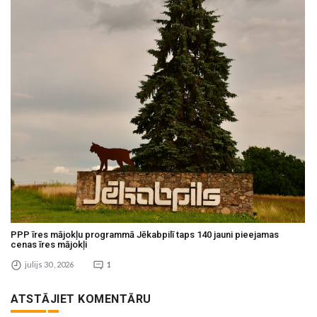
PPP īres mājokļu programmā Jēkabpilī taps 140 jauni pieejamas
cenas īres mājokļi
julijs 30 , 2026
1
ATSTĀJIET KOMENTĀRU