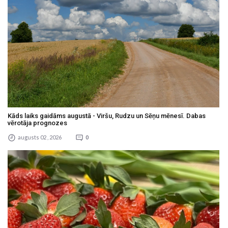
Kāds laiks gaidāms augustā - Viršu, Rudzu un Sēņu mēnesī. Dabas
vērotāja prognozes
augusts 02 , 2026
0