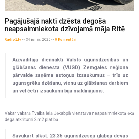
Pagājušajā naktī dzēsta degoša
neapsaimniekota dzīvojamā māja Ritē
Radio1.lv
--
04 junijs 2025 --
0 Komentāri
Aizvadītajā diennaktī Valsts ugunsdzēsības un
glābšanas dienesta (VUGD) Zemgales reģiona
pārvalde saņēma astoņus izsaukumus – trīs uz
ugunsgrēku dzēšanu, vienu uz glābšanas darbiem
un vēl četri izsaukumi bija maldinājums.
Vakar vakarā Tvaika ielā Jēkabpilī vienstāva neapsaimniekotā ēkā
dega atkritumi 2 m2 platībā.
Savukārt plkst. 23.36 ugunsdzēsēji glābēji devās