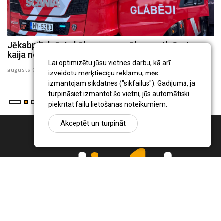
Jēkabpilī dzēsts kūlas ugunsgrēks un atbrīvota
J
kaija no 30 metru augsta torņa
p
Lai optimizētu jūsu vietnes darbu, kā arī
augusts 05 , 2026
au
izveidotu mērķtiecīgu reklāmu, mēs
izmantojam sīkdatnes ("sīkfailus"). Gadījumā, ja
turpināsiet izmantot šo vietni, jūs automātiski
piekrītat failu lietošanas noteikumiem.
Akceptēt un turpināt