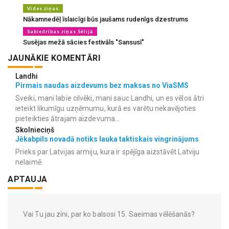
Vides ziņas
Nākamnedēļ īslaicīgi būs jaušams rudenīgs dzestrums
Sabiedrības ziņas Sēlijā
Susējas mežā sācies festivāls "Sansusī"
JAUNĀKIE KOMENTĀRI
Landhi
Pirmais naudas aizdevums bez maksas no ViaSMS
Sveiki, mani labie cilvēki, mani sauc Landhi, un es vēlos ātri
ieteikt likumīgu uzņēmumu, kurā es varētu nekavējoties
pieteikties ātrajam aizdevuma...
Skolnieciņš
Jēkabpils novadā notiks lauka taktiskais vingrinājums
Prieks par Latvijas armiju, kura ir spējīga aizstāvēt Latviju
nelaimē.
APTAUJA
Vai Tu jau zini, par ko balsosi 15. Saeimas vēlēšanās?