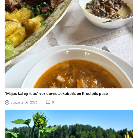
“Mājas kafejnīcas” ver durvis Jēkabpils un Krustpils pusē
augusts 06 , 2026
0