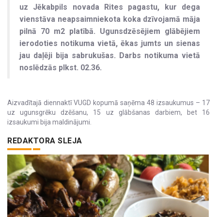
uz Jēkabpils novada Rites pagastu, kur dega
vienstāva neapsaimniekota koka dzīvojamā māja
pilnā 70 m2 platībā. Ugunsdzēsējiem glābējiem
ierodoties notikuma vietā, ēkas jumts un sienas
jau daļēji bija sabrukušas. Darbs notikuma vietā
noslēdzās plkst. 02.36.
Aizvadītajā diennaktī VUGD kopumā saņēma 48 izsaukumus – 17
uz ugunsgrēku dzēšanu, 15 uz glābšanas darbiem, bet 16
izsaukumi bija maldinājumi.
REDAKTORA SLEJA