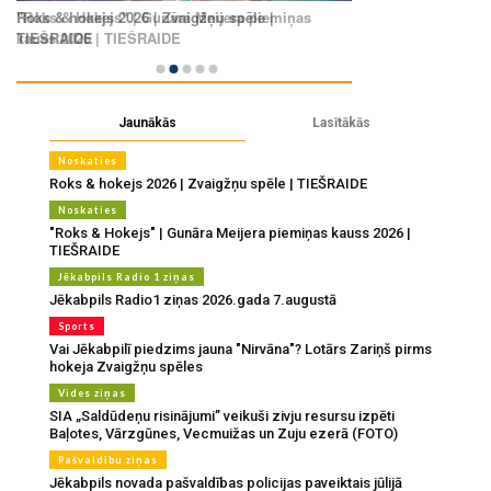
Jaunākās
Lasītākās
Noskaties
Roks & hokejs 2026 | Zvaigžņu spēle | TIEŠRAIDE
Noskaties
"Roks & Hokejs" | Gunāra Meijera piemiņas kauss 2026 |
TIEŠRAIDE
Jēkabpils Radio 1 ziņas
Jēkabpils Radio1 ziņas 2026.gada 7.augustā
Sports
Vai Jēkabpilī piedzims jauna "Nirvāna"? Lotārs Zariņš pirms
hokeja Zvaigžņu spēles
Vides ziņas
SIA „Saldūdeņu risinājumi” veikuši zivju resursu izpēti
Baļotes, Vārzgūnes, Vecmuižas un Zuju ezerā (FOTO)
Pašvaldību ziņas
Jēkabpils novada pašvaldības policijas paveiktais jūlijā