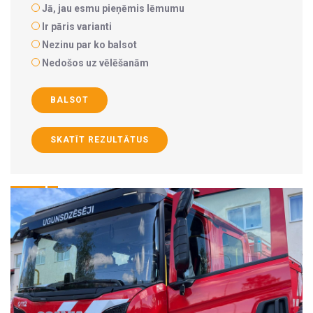
Jā, jau esmu pieņēmis lēmumu
Ir pāris varianti
Nezinu par ko balsot
Nedošos uz vēlēšanām
BALSOT
SKATĪT REZULTĀTUS