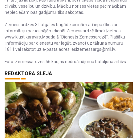
cilvēku veselību un dzīvību. Mācību norises vietas pēc mācībām
nepieciešamības gadījumā tiks sakoptas.
Zemessardzes 3.Latgales brigāde aicinām arī iepazīties ar
informāciju par iespējām dienēt Zemessardzē tīmekļvietnes
www.klustikaravirs.lv sadaļā “Dienests Zemessardzē”. Plašāku
informāciju par dienestu var iegūt, zvanot uz tālruņa numuru
1811 vai rakstot uz e-pasta adresi esizemessargs@mil.lv.
Foto: Zemessardzes 56.kaujas nodrošinājuma bataljona arhīvs
REDAKTORA SLEJA