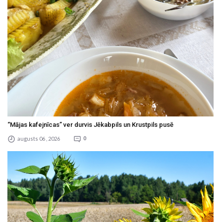
“Mājas kafejnīcas” ver durvis Jēkabpils un Krustpils pusē
augusts 06 , 2026
0