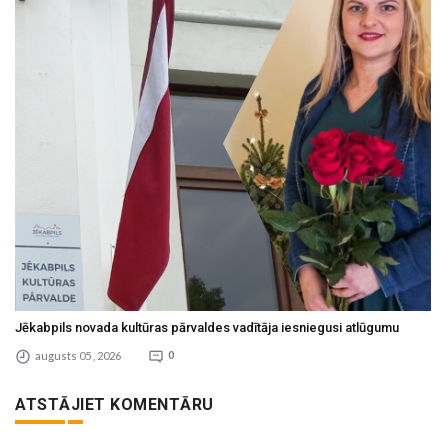
Jēkabpils novada kultūras pārvaldes vadītāja iesniegusi atlūgumu
augusts 05 , 2026
0
ATSTĀJIET KOMENTĀRU