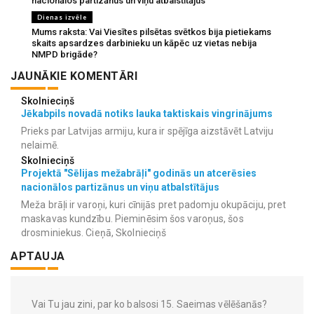
nacionālos partizānus un viņu atbalstītājus
Dienas izvēle
Mums raksta: Vai Viesītes pilsētas svētkos bija pietiekams
skaits apsardzes darbinieku un kāpēc uz vietas nebija
NMPD brigāde?
JAUNĀKIE KOMENTĀRI
Skolnieciņš
Jēkabpils novadā notiks lauka taktiskais vingrinājums
Prieks par Latvijas armiju, kura ir spējīga aizstāvēt Latviju
nelaimē.
Skolnieciņš
Projektā "Sēlijas mežabrāļi" godinās un atcerēsies
nacionālos partizānus un viņu atbalstītājus
Meža brāļi ir varoņi, kuri cīnijās pret padomju okupāciju, pret
maskavas kundzību. Pieminēsim šos varoņus, šos
drosminiekus. Cieņā, Skolnieciņš
APTAUJA
Vai Tu jau zini, par ko balsosi 15. Saeimas vēlēšanās?