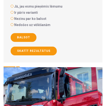
Jā, jau esmu pieņēmis lēmumu
Ir pāris varianti
Nezinu par ko balsot
Nedošos uz vēlēšanām
BALSOT
SKATĪT REZULTĀTUS