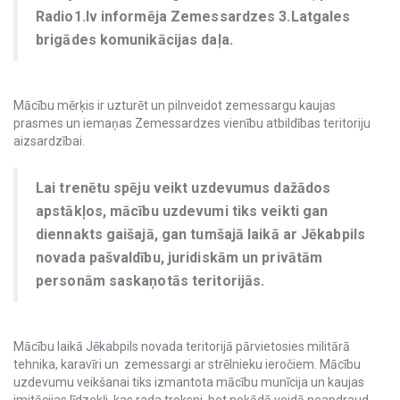
Radio1.lv informēja Zemessardzes 3.Latgales
brigādes komunikācijas daļa.
Mācību mērķis ir uzturēt un pilnveidot zemessargu kaujas
prasmes un iemaņas Zemessardzes vienību atbildības teritoriju
aizsardzībai.
Lai trenētu spēju veikt uzdevumus dažādos
apstākļos, mācību uzdevumi tiks veikti gan
diennakts gaišajā, gan tumšajā laikā ar Jēkabpils
novada pašvaldību, juridiskām un privātām
personām saskaņotās teritorijās.
Mācību laikā Jēkabpils novada teritorijā pārvietosies militārā
tehnika, karavīri un zemessargi ar strēlnieku ieročiem. Mācību
uzdevumu veikšanai tiks izmantota mācību munīcija un kaujas
imitācijas līdzekļi, kas rada troksni, bet nekādā veidā neapdraud