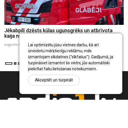
Jēkabpilī dzēsts kūlas ugunsgrēks un atbrīvota
J
kaija no 30 metru augsta torņa
p
augusts 05 , 2026
au
Lai optimizētu jūsu vietnes darbu, kā arī
izveidotu mērķtiecīgu reklāmu, mēs
izmantojam sīkdatnes ("sīkfailus"). Gadījumā, ja
turpināsiet izmantot šo vietni, jūs automātiski
piekrītat failu lietošanas noteikumiem.
Akceptēt un turpināt