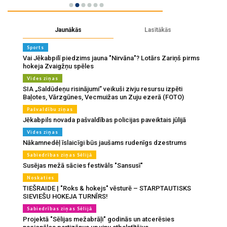
Jaunākās
Lasītākās
Sports
Vai Jēkabpilī piedzims jauna "Nirvāna"? Lotārs Zariņš pirms
hokeja Zvaigžņu spēles
Vides ziņas
SIA „Saldūdeņu risinājumi” veikuši zivju resursu izpēti
Baļotes, Vārzgūnes, Vecmuižas un Zuju ezerā (FOTO)
Pašvaldību ziņas
Jēkabpils novada pašvaldības policijas paveiktais jūlijā
Vides ziņas
Nākamnedēļ īslaicīgi būs jaušams rudenīgs dzestrums
Sabiedrības ziņas Sēlijā
Susējas mežā sācies festivāls "Sansusī"
Noskaties
TIEŠRAIDE | "Roks & hokejs" vēsturē – STARPTAUTISKS
SIEVIEŠU HOKEJA TURNĪRS!
Sabiedrības ziņas Sēlijā
Projektā "Sēlijas mežabrāļi" godinās un atcerēsies