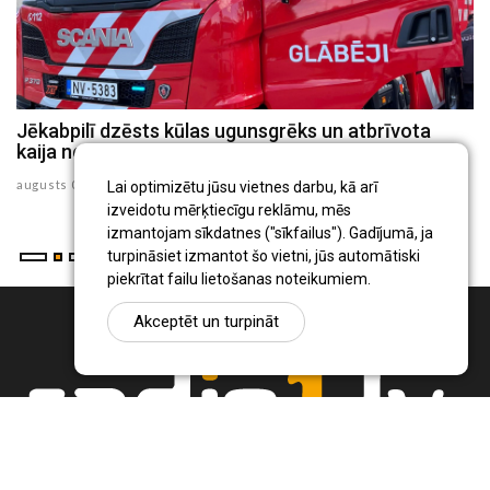
ls
Jēkabpilī dzēsts kūlas ugunsgrēks un atbrīvota
J
kaija no 30 metru augsta torņa
p
augusts 05 , 2026
au
Lai optimizētu jūsu vietnes darbu, kā arī
izveidotu mērķtiecīgu reklāmu, mēs
izmantojam sīkdatnes ("sīkfailus"). Gadījumā, ja
turpināsiet izmantot šo vietni, jūs automātiski
piekrītat failu lietošanas noteikumiem.
Akceptēt un turpināt