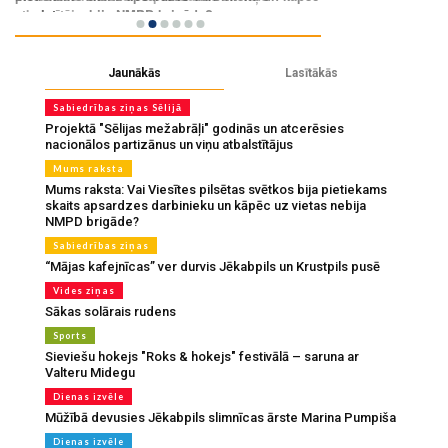
Jaunākās
Lasītākās
Sabiedrības ziņas Sēlijā
Projektā "Sēlijas mežabrāļi" godinās un atcerēsies
nacionālos partizānus un viņu atbalstītājus
Mums raksta
Mums raksta: Vai Viesītes pilsētas svētkos bija pietiekams
skaits apsardzes darbinieku un kāpēc uz vietas nebija
NMPD brigāde?
Sabiedrības ziņas
“Mājas kafejnīcas” ver durvis Jēkabpils un Krustpils pusē
Vides ziņas
Sākas solārais rudens
Sports
Sieviešu hokejs "Roks & hokejs" festivālā – saruna ar
Valteru Midegu
Dienas izvēle
Mūžībā devusies Jēkabpils slimnīcas ārste Marina Pumpiša
Dienas izvēle