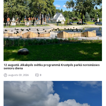
12.augustā Jēkabpils svētku programmā Krustpils parkā norisināsies
senioru diena
augusts 03 , 2026
0