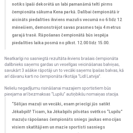
notiks īpaši dekorētā un labi pamanāmā teltī pirms
čempionāta sākuma Kena parkā. Dalībai čempionātā ir
aicināts piedalīties ikviens mazulis vecumā no 6 līdz 12
mēnešiem, demonstrējot savas prasmes teju 4 metrus
garajā trasē. Rāpošanas čempionātā būs iespēja
piedalīties laika posmā no plkst. 12.00 līdz 15.00.
Neatkarīgi no sasniegtā rezultāta ikviens brašais čempionāta
dalībnieks saņems gardas un veselīgas veicināšanas balviņas,
savukārt 3 ašākie rāpotāji un to vecāki saņems īpašas balvas, kā
arī dāvanu karti no čempionāta rīkotāja “Lidl Latvija”.
Nelielu negadījumu risināšanai mazajiem sportistiem būs
pieejama arī bezmaksas “Lupilu” autiņbikšu nomaiņas stacija.
“Sēlijas mazuļi un vecāki, esam priecīgi jūs satikt
Jēkabpilī! Ticam, ka Jēkabpils pilsētas svētkos “Lupilu”
mazuļu rāpošanas čempionāts sniegs jaukas emocijas
visiem skatītājiem un mazie sportisti sasniegs