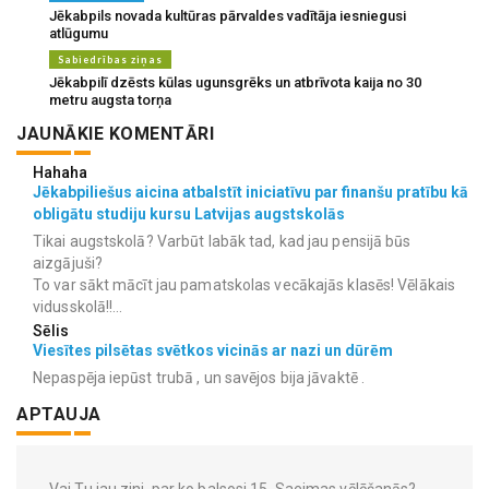
Jēkabpils novada kultūras pārvaldes vadītāja iesniegusi
atlūgumu
Sabiedrības ziņas
Jēkabpilī dzēsts kūlas ugunsgrēks un atbrīvota kaija no 30
metru augsta torņa
JAUNĀKIE KOMENTĀRI
Hahaha
Jēkabpiliešus aicina atbalstīt iniciatīvu par finanšu pratību kā
obligātu studiju kursu Latvijas augstskolās
Tikai augstskolā? Varbūt labāk tad, kad jau pensijā būs
aizgājuši?
To var sākt mācīt jau pamatskolas vecākajās klasēs! Vēlākais
vidusskolā!!...
Sēlis
Viesītes pilsētas svētkos vicinās ar nazi un dūrēm
Nepaspēja iepūst trubā , un savējos bija jāvaktē .
APTAUJA
Vai Tu jau zini, par ko balsosi 15. Saeimas vēlēšanās?