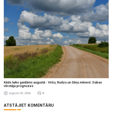
Kāds laiks gaidāms augustā - Viršu, Rudzu un Sēņu mēnesī. Dabas
vērotāja prognozes
augusts 02 , 2026
0
ATSTĀJIET KOMENTĀRU