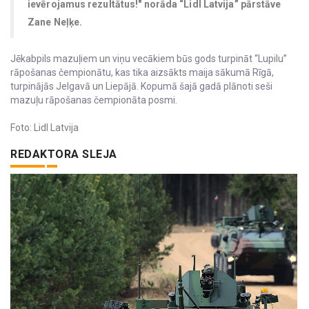
ievērojamus rezultātus!" norāda “Lidl Latvija” pārstāve
Zane Neļķe.
Jēkabpils mazuļiem un viņu vecākiem būs gods turpināt “Lupilu”
rāpošanas čempionātu, kas tika aizsākts maija sākumā Rīgā,
turpinājās Jelgavā un Liepājā. Kopumā šajā gadā plānoti seši
mazuļu rāpošanas čempionāta posmi.
Foto: Lidl Latvija
REDAKTORA SLEJA