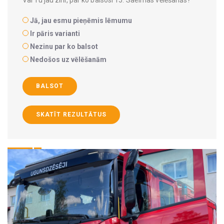
Jā, jau esmu pieņēmis lēmumu
Ir pāris varianti
Nezinu par ko balsot
Nedošos uz vēlēšanām
BALSOT
SKATĪT REZULTĀTUS