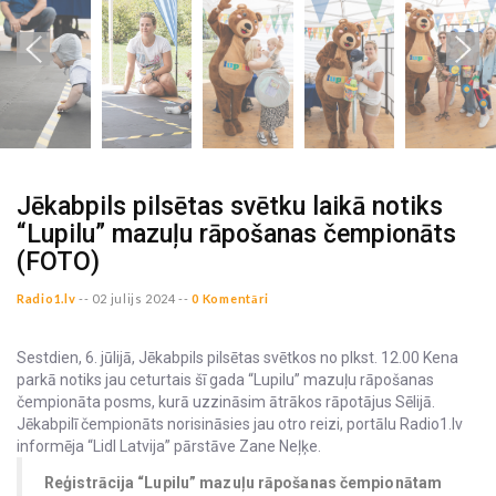
Jēkabpils pilsētas svētku laikā notiks
“Lupilu” mazuļu rāpošanas čempionāts
(FOTO)
Radio1.lv
--
02 julijs 2024 --
0 Komentāri
Sestdien, 6. jūlijā, Jēkabpils pilsētas svētkos no plkst. 12.00 Kena
parkā notiks jau ceturtais šī gada “Lupilu” mazuļu rāpošanas
čempionāta posms, kurā uzzināsim ātrākos rāpotājus Sēlijā.
Jēkabpilī čempionāts norisināsies jau otro reizi, portālu Radio1.lv
informēja “Lidl Latvija” pārstāve Zane Neļķe.
Reģistrācija “Lupilu” mazuļu rāpošanas čempionātam