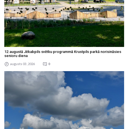
12.augustā Jēkabpils svētku programmā Krustpils parkā norisināsies
senioru diena
augusts 03 , 2026
0