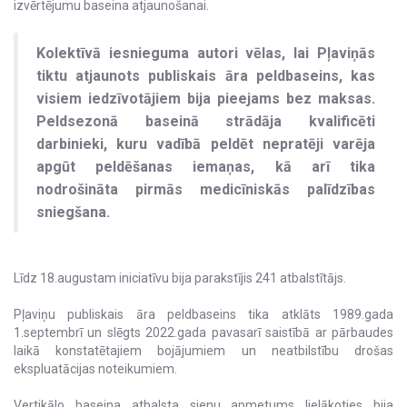
izvērtējumu baseina atjaunošanai.
Kolektīvā iesnieguma autori vēlas, lai Pļaviņās
tiktu atjaunots publiskais āra peldbaseins, kas
visiem iedzīvotājiem bija pieejams bez maksas.
Peldsezonā baseinā strādāja kvalificēti
darbinieki, kuru vadībā peldēt nepratēji varēja
apgūt peldēšanas iemaņas, kā arī tika
nodrošināta pirmās medicīniskās palīdzības
sniegšana.
Līdz 18.augustam iniciatīvu bija parakstījis 241 atbalstītājs.
Pļaviņu publiskais āra peldbaseins tika atklāts 1989.gada
1.septembrī un slēgts 2022.gada pavasarī saistībā ar pārbaudes
laikā konstatētajiem bojājumiem un neatbilstību drošas
ekspluatācijas noteikumiem.
Vertikālo baseina atbalsta sienu apmetums lielākoties bija