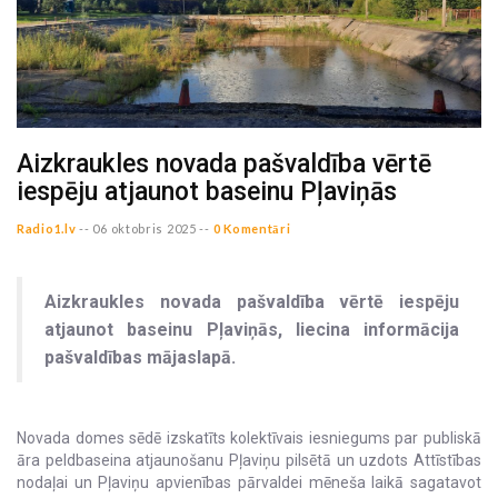
Aizkraukles novada pašvaldība vērtē
iespēju atjaunot baseinu Pļaviņās
Radio1.lv
--
06 oktobris 2025 --
0 Komentāri
Aizkraukles novada pašvaldība vērtē iespēju
atjaunot baseinu Pļaviņās, liecina informācija
pašvaldības mājaslapā.
Novada domes sēdē izskatīts kolektīvais iesniegums par publiskā
āra peldbaseina atjaunošanu Pļaviņu pilsētā un uzdots Attīstības
nodaļai un Pļaviņu apvienības pārvaldei mēneša laikā sagatavot