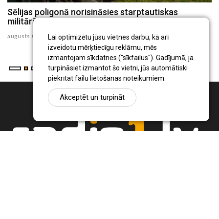
Sēlijas poligonā norisināsies starptautiskas
K
militārās pretdronu aizsardzības mācības
n
augusts 02 , 2026
ju
Lai optimizētu jūsu vietnes darbu, kā arī
izveidotu mērķtiecīgu reklāmu, mēs
izmantojam sīkdatnes ("sīkfailus"). Gadījumā, ja
turpināsiet izmantot šo vietni, jūs automātiski
piekrītat failu lietošanas noteikumiem.
Akceptēt un turpināt
Ziņu portāls Radio1.lv ir informācija un diskusija par Jēkabpils
pilsētas un reģiona novadu aktualitātēm. Svarīgākie notikumi un