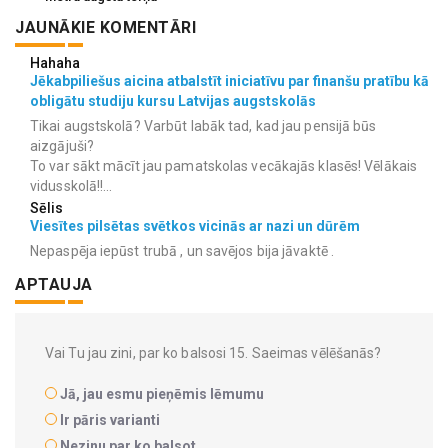
JAUNĀKIE KOMENTĀRI
Hahaha
Jēkabpiliešus aicina atbalstīt iniciatīvu par finanšu pratību kā
obligātu studiju kursu Latvijas augstskolās
Tikai augstskolā? Varbūt labāk tad, kad jau pensijā būs
aizgājuši?
To var sākt mācīt jau pamatskolas vecākajās klasēs! Vēlākais
vidusskolā!!...
Sēlis
Viesītes pilsētas svētkos vicinās ar nazi un dūrēm
Nepaspēja iepūst trubā , un savējos bija jāvaktē .
APTAUJA
Vai Tu jau zini, par ko balsosi 15. Saeimas vēlēšanās?
Jā, jau esmu pieņēmis lēmumu
Ir pāris varianti
Nezinu par ko balsot