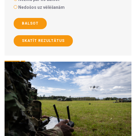
Nedošos uz vēlēšanām
BALSOT
SKATĪT REZULTĀTUS