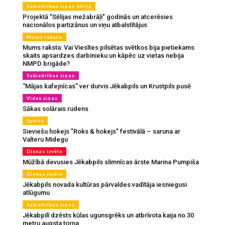
Sabiedrības ziņas Sēlijā
Projektā "Sēlijas mežabrāļi" godinās un atcerēsies
nacionālos partizānus un viņu atbalstītājus
Mums raksta
Mums raksta: Vai Viesītes pilsētas svētkos bija pietiekams
skaits apsardzes darbinieku un kāpēc uz vietas nebija
NMPD brigāde?
Sabiedrības ziņas
“Mājas kafejnīcas” ver durvis Jēkabpils un Krustpils pusē
Vides ziņas
Sākas solārais rudens
Sports
Sieviešu hokejs "Roks & hokejs" festivālā – saruna ar
Valteru Midegu
Dienas izvēle
Mūžībā devusies Jēkabpils slimnīcas ārste Marina Pumpiša
Dienas izvēle
Jēkabpils novada kultūras pārvaldes vadītāja iesniegusi
atlūgumu
Sabiedrības ziņas
Jēkabpilī dzēsts kūlas ugunsgrēks un atbrīvota kaija no 30
metru augsta torņa