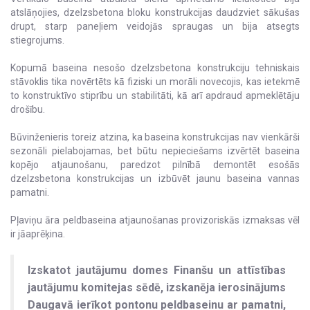
atslāņojies, dzelzsbetona bloku konstrukcijas daudzviet sākušas
drupt, starp paneļiem veidojās spraugas un bija atsegts
stiegrojums.
Kopumā baseina nesošo dzelzsbetona konstrukciju tehniskais
stāvoklis tika novērtēts kā fiziski un morāli novecojis, kas ietekmē
to konstruktīvo stiprību un stabilitāti, kā arī apdraud apmeklētāju
drošību.
Būvinženieris toreiz atzina, ka baseina konstrukcijas nav vienkārši
sezonāli pielabojamas, bet būtu nepieciešams izvērtēt baseina
kopējo atjaunošanu, paredzot pilnībā demontēt esošās
dzelzsbetona konstrukcijas un izbūvēt jaunu baseina vannas
pamatni.
Pļaviņu āra peldbaseina atjaunošanas provizoriskās izmaksas vēl
ir jāaprēķina.
Izskatot jautājumu domes Finanšu un attīstības
jautājumu komitejas sēdē, izskanēja ierosinājums
Daugavā ierīkot pontonu peldbaseinu ar pamatni,