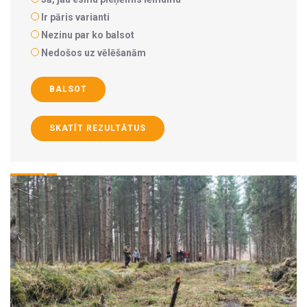
Ir pāris varianti
Nezinu par ko balsot
Nedošos uz vēlēšanām
BALSOT
SKATĪT REZULTĀTUS