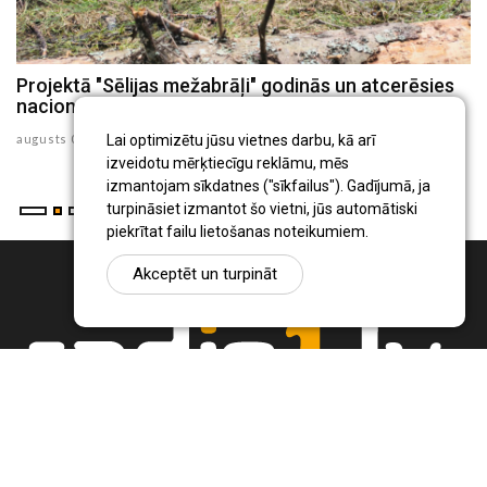
Projektā "Sēlijas mežabrāļi" godinās un atcerēsies
S
nacionālos partizānus un viņu atbalstītājus
m
augusts 06 , 2026
au
Lai optimizētu jūsu vietnes darbu, kā arī
izveidotu mērķtiecīgu reklāmu, mēs
izmantojam sīkdatnes ("sīkfailus"). Gadījumā, ja
turpināsiet izmantot šo vietni, jūs automātiski
piekrītat failu lietošanas noteikumiem.
Akceptēt un turpināt