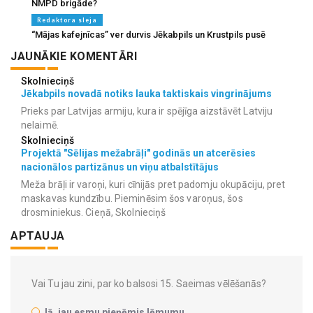
NMPD brigāde?
Redaktora sleja
“Mājas kafejnīcas” ver durvis Jēkabpils un Krustpils pusē
JAUNĀKIE KOMENTĀRI
Skolnieciņš
Jēkabpils novadā notiks lauka taktiskais vingrinājums
Prieks par Latvijas armiju, kura ir spējīga aizstāvēt Latviju
nelaimē.
Skolnieciņš
Projektā "Sēlijas mežabrāļi" godinās un atcerēsies
nacionālos partizānus un viņu atbalstītājus
Meža brāļi ir varoņi, kuri cīnijās pret padomju okupāciju, pret
maskavas kundzību. Pieminēsim šos varoņus, šos
drosminiekus. Cieņā, Skolnieciņš
APTAUJA
Vai Tu jau zini, par ko balsosi 15. Saeimas vēlēšanās?
Jā, jau esmu pieņēmis lēmumu