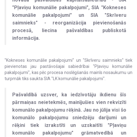
"Pļaviņu komunālie pakalpojumi", SIA "Kokneses
komunālie pakalpojumi" un SIA "Skrīveru
saimnieks" - reorganizācija pievienošanās
procesā, liecina pašvaldības publiskotā
informācija.
"Kokneses komunālie pakalpojumi" un "Skrīveru saimnieks" tiek
pievienotas jau pastāvošajai sabiedrībai "Pļaviņu komunālie
pakalpojumi", kas pēc procesa noslēgšanās mainīs nosaukumu un
turpmāk tiks saukta SIA "LK komunālie pakalpojumi".
Pašvaldībā uzsver, ka iedzīvotāju ikdienu šīs
pārmaiņas neietekmēs, mainījušies vien rekvizīti
komunālo pakalpojumu rēķinā. Jau no jūlija visi šo
komunālo pakalpojumu sniedzēju darījumi un
rēķini tiek izrakstīti un uzskaitīti "Pļaviņu
komunālo pakalpojumu" grāmatvedībā un