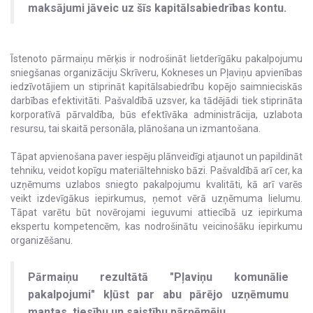
maksājumi jāveic uz šīs kapitālsabiedrības kontu.
Īstenoto pārmaiņu mērķis ir nodrošināt lietderīgāku pakalpojumu
sniegšanas organizāciju Skrīveru, Kokneses un Pļaviņu apvienības
iedzīvotājiem un stiprināt kapitālsabiedrību kopējo saimnieciskās
darbības efektivitāti. Pašvaldībā uzsver, ka tādējādi tiek stiprināta
korporatīvā pārvaldība, būs efektīvāka administrācija, uzlabota
resursu, tai skaitā personāla, plānošana un izmantošana.
Tāpat apvienošana paver iespēju plānveidīgi atjaunot un papildināt
tehniku, veidot kopīgu materiāltehnisko bāzi. Pašvaldībā arī cer, ka
uzņēmums uzlabos sniegto pakalpojumu kvalitāti, kā arī varēs
veikt izdevīgākus iepirkumus, ņemot vērā uzņēmuma lielumu.
Tāpat varētu būt novērojami ieguvumi attiecībā uz iepirkuma
ekspertu kompetencēm, kas nodrošinātu veicinošāku iepirkumu
organizēšanu.
Pārmaiņu rezultātā "Pļaviņu komunālie
pakalpojumi" kļūst par abu pārējo uzņēmumu
mantas, tiesību un saistību pārņēmēju.