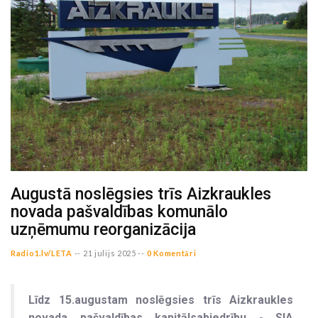
Augustā noslēgsies trīs Aizkraukles
novada pašvaldības komunālo
uzņēmumu reorganizācija
Radio1.lv/LETA
--
21 julijs 2025 --
0 Komentāri
Līdz 15.augustam noslēgsies trīs Aizkraukles
novada pašvaldības kapitālsabiedrību - SIA