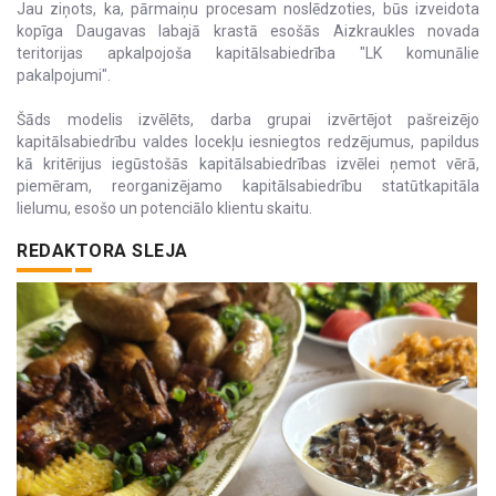
Jau ziņots, ka, pārmaiņu procesam noslēdzoties, būs izveidota
kopīga Daugavas labajā krastā esošās Aizkraukles novada
teritorijas apkalpojoša kapitālsabiedrība "LK komunālie
pakalpojumi".
Šāds modelis izvēlēts, darba grupai izvērtējot pašreizējo
kapitālsabiedrību valdes locekļu iesniegtos redzējumus, papildus
kā kritērijus iegūstošās kapitālsabiedrības izvēlei ņemot vērā,
piemēram, reorganizējamo kapitālsabiedrību statūtkapitāla
lielumu, esošo un potenciālo klientu skaitu.
REDAKTORA SLEJA