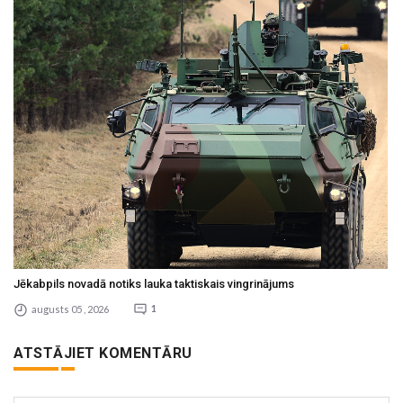
Jēkabpils novadā notiks lauka taktiskais vingrinājums
augusts 05 , 2026
1
ATSTĀJIET KOMENTĀRU