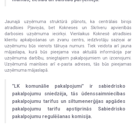
Jaunajā uzņēmuma struktūrā plānots, ka centrālais birojs
atradīsies Pļaviņās, bet Kokneses un Skrīveru apvienībās
darbosies uzņēmuma iecirkņi. Vienlaikus Koknesē atradīsies
klientu apkalpošanas un zvanu centrs, iedzīvotāju saziņai ar
uzņēmumu būs vienots tālruņa numurs. Tiek veidota arī jauna
mājaslapa, kurā būs pieejama visa aktuālā informācija par
uzņēmuma darbību, sniegtajiem pakalpojumiem un izcenojumi.
Uzņēmumā mainīsies arī e-pasta adreses, tās būs pieejamas
uzņēmuma mājaslapā.
"LK komunālie pakalpojumi" ir sabiedrisko
pakalpojumu sniedzēja, tās ūdenssaimniecības
pakalpojumu tarifus un siltumenerģijas apgādes
pakalpojumu tarifu apstiprinās Sabiedrisko
pakalpojumu regulēšanas komisija.