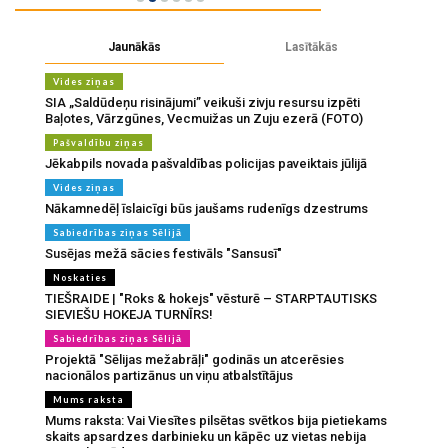
Jaunākās
Lasītākās
Vides ziņas
SIA „Saldūdeņu risinājumi” veikuši zivju resursu izpēti
Baļotes, Vārzgūnes, Vecmuižas un Zuju ezerā (FOTO)
Pašvaldību ziņas
Jēkabpils novada pašvaldības policijas paveiktais jūlijā
Vides ziņas
Nākamnedēļ īslaicīgi būs jaušams rudenīgs dzestrums
Sabiedrības ziņas Sēlijā
Susējas mežā sācies festivāls "Sansusī"
Noskaties
TIEŠRAIDE | "Roks & hokejs" vēsturē – STARPTAUTISKS
SIEVIEŠU HOKEJA TURNĪRS!
Sabiedrības ziņas Sēlijā
Projektā "Sēlijas mežabrāļi" godinās un atcerēsies
nacionālos partizānus un viņu atbalstītājus
Mums raksta
Mums raksta: Vai Viesītes pilsētas svētkos bija pietiekams
skaits apsardzes darbinieku un kāpēc uz vietas nebija