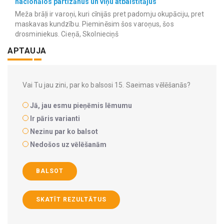
nacionālos partizānus un viņu atbalstītājus
Meža brāļi ir varoņi, kuri cīnijās pret padomju okupāciju, pret
maskavas kundzību. Pieminēsim šos varoņus, šos
drosminiekus. Cieņā, Skolnieciņš
APTAUJA
Vai Tu jau zini, par ko balsosi 15. Saeimas vēlēšanās?
Jā, jau esmu pieņēmis lēmumu
Ir pāris varianti
Nezinu par ko balsot
Nedošos uz vēlēšanām
BALSOT
SKATĪT REZULTĀTUS