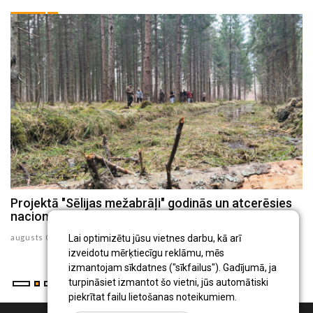
Projektā "Sēlijas mežabrāļi" godinās un atcerēsies
S
nacionālos partizānus un viņu atbalstītājus
m
augusts 06 , 2026
au
Lai optimizētu jūsu vietnes darbu, kā arī
izveidotu mērķtiecīgu reklāmu, mēs
izmantojam sīkdatnes ("sīkfailus"). Gadījumā, ja
turpināsiet izmantot šo vietni, jūs automātiski
piekrītat failu lietošanas noteikumiem.