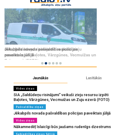
Jaunākās
Lasītākās
Vides ziņas
SIA „Saldūdeņu risinājumi” veikuši zivju resursu izpēti
Baļotes, Vārzgūnes, Vecmuižas un Zuju ezerā (FOTO)
Pašvaldību ziņas
Jēkabpils novada pašvaldības policijas paveiktais jūlijā
Vides ziņas
Nākamnedēļ īslaicīgi būs jaušams rudenīgs dzestrums
Sabiedrības ziņas Sēlijā