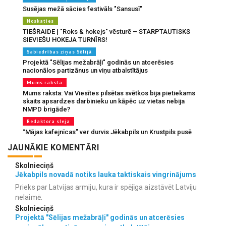
Susējas mežā sācies festivāls "Sansusī"
Noskaties
TIEŠRAIDE | "Roks & hokejs" vēsturē – STARPTAUTISKS
SIEVIEŠU HOKEJA TURNĪRS!
Sabiedrības ziņas Sēlijā
Projektā "Sēlijas mežabrāļi" godinās un atcerēsies
nacionālos partizānus un viņu atbalstītājus
Mums raksta
Mums raksta: Vai Viesītes pilsētas svētkos bija pietiekams
skaits apsardzes darbinieku un kāpēc uz vietas nebija
NMPD brigāde?
Redaktora sleja
“Mājas kafejnīcas” ver durvis Jēkabpils un Krustpils pusē
JAUNĀKIE KOMENTĀRI
Skolnieciņš
Jēkabpils novadā notiks lauka taktiskais vingrinājums
Prieks par Latvijas armiju, kura ir spējīga aizstāvēt Latviju
nelaimē.
Skolnieciņš
Projektā "Sēlijas mežabrāļi" godinās un atcerēsies