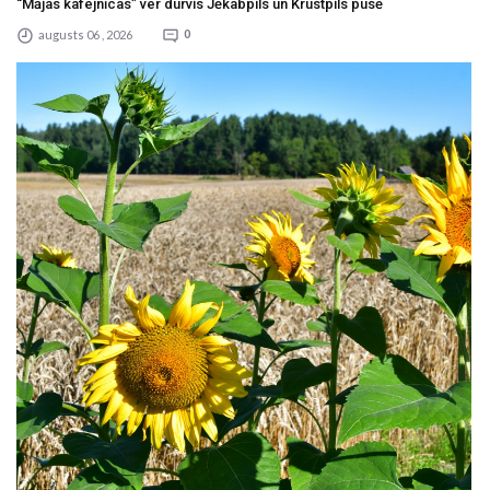
“Mājas kafejnīcas” ver durvis Jēkabpils un Krustpils pusē
augusts 06 , 2026
0