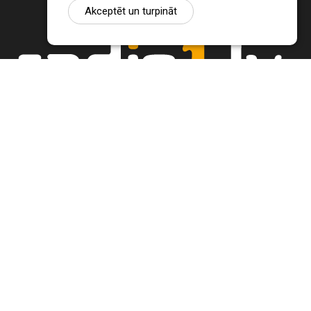
Akceptēt un turpināt
Ziņu portāls Radio1.lv ir informācija un diskusija par Jēkabpils
pilsētas un reģiona novadu aktualitātēm. Svarīgākie notikumi un
procesi Latvijā un pasaulē.
+371 22 320 220
zinas@radio1.lv
REDAKTORA IZVĒLE