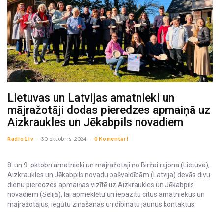
Lietuvas un Latvijas amatnieki un
mājražotāji dodas pieredzes apmaiņā uz
Aizkraukles un Jēkabpils novadiem
Radio1.lv
--
30 oktobris 2024 --
0 Komentāri
8. un 9. oktobrī amatnieki un mājražotāji no Biržai rajona (Lietuva),
Aizkraukles un Jēkabpils novadu pašvaldībām (Latvija) devās divu
dienu pieredzes apmaiņas vizītē uz Aizkraukles un Jēkabpils
novadiem (Sēlijā), lai apmeklētu un iepazītu citus amatniekus un
mājražotājus, iegūtu zināšanas un dibinātu jaunus kontaktus.