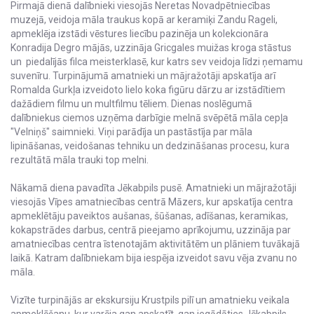
Pirmajā dienā dalībnieki viesojās Neretas Novadpētniecības
muzejā, veidoja māla traukus kopā ar keramiķi Zandu Rageli,
apmeklēja izstādi vēstures liecību pazinēja un kolekcionāra
Konradija Degro mājās, uzzināja Gricgales muižas kroga stāstus
un piedalījās filca meisterklasē, kur katrs sev veidoja līdzi ņemamu
suvenīru. Turpinājumā amatnieki un mājražotāji apskatīja arī
Romalda Gurkļa izveidoto lielo koka figūru dārzu ar izstādītiem
dažādiem filmu un multfilmu tēliem. Dienas noslēgumā
dalībniekus ciemos uzņēma darbīgie melnā svēpētā māla cepļa
"Velniņš" saimnieki. Viņi parādīja un pastāstīja par māla
lipināšanas, veidošanas tehniku un dedzināšanas procesu, kura
rezultātā māla trauki top melni.
Nākamā diena pavadīta Jēkabpils pusē. Amatnieki un mājražotāji
viesojās Vīpes amatniecības centrā Māzers, kur apskatīja centra
apmeklētāju paveiktos aušanas, šūšanas, adīšanas, keramikas,
kokapstrādes darbus, centrā pieejamo aprīkojumu, uzzināja par
amatniecības centra īstenotajām aktivitātēm un plāniem tuvākajā
laikā. Katram dalībniekam bija iespēja izveidot savu vēja zvanu no
māla.
Vizīte turpinājās ar ekskursiju Krustpils pilī un amatnieku veikala
apmeklēšanu, kur varēja gan apskatīt, gan iegādāties Jēkabpils