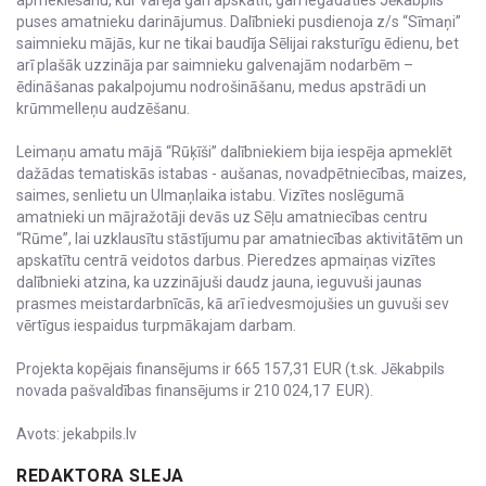
puses amatnieku darinājumus. Dalībnieki pusdienoja z/s “Sīmaņi”
saimnieku mājās, kur ne tikai baudīja Sēlijai raksturīgu ēdienu, bet
arī plašāk uzzināja par saimnieku galvenajām nodarbēm –
ēdināšanas pakalpojumu nodrošināšanu, medus apstrādi un
krūmmelleņu audzēšanu.
Leimaņu amatu mājā “Rūķīši” dalībniekiem bija iespēja apmeklēt
dažādas tematiskās istabas - aušanas, novadpētniecības, maizes,
saimes, senlietu un Ulmaņlaika istabu. Vizītes noslēgumā
amatnieki un mājražotāji devās uz Sēļu amatniecības centru
“Rūme”, lai uzklausītu stāstījumu par amatniecības aktivitātēm un
apskatītu centrā veidotos darbus. Pieredzes apmaiņas vizītes
dalībnieki atzina, ka uzzinājuši daudz jauna, ieguvuši jaunas
prasmes meistardarbnīcās, kā arī iedvesmojušies un guvuši sev
vērtīgus iespaidus turpmākajam darbam.
Projekta kopējais finansējums ir 665 157,31 EUR (t.sk. Jēkabpils
novada pašvaldības finansējums ir 210 024,17 EUR).
Avots: jekabpils.lv
REDAKTORA SLEJA