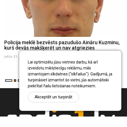
Policija meklē bezvēsts pazudušo Aināru Kuzminu,
V
kurš devās makšķerēt un nav atgriezies
A
R
julijs 11 , 2026
ju
Lai optimizētu jūsu vietnes darbu, kā arī
izveidotu mērķtiecīgu reklāmu, mēs
izmantojam sīkdatnes ("sīkfailus"). Gadījumā, ja
turpināsiet izmantot šo vietni, jūs automātiski
piekrītat failu lietošanas noteikumiem.
Akceptēt un turpināt