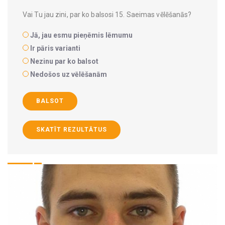
Vai Tu jau zini, par ko balsosi 15. Saeimas vēlēšanās?
Jā, jau esmu pieņēmis lēmumu
Ir pāris varianti
Nezinu par ko balsot
Nedošos uz vēlēšanām
BALSOT
SKATĪT REZULTĀTUS