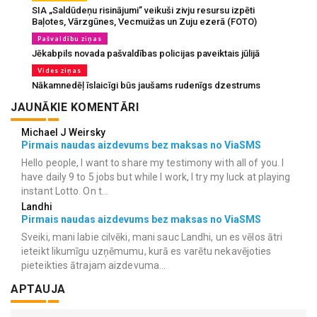
SIA „Saldūdeņu risinājumi” veikuši zivju resursu izpēti
Baļotes, Vārzgūnes, Vecmuižas un Zuju ezerā (FOTO)
Pašvaldību ziņas
Jēkabpils novada pašvaldības policijas paveiktais jūlijā
Vides ziņas
Nākamnedēļ īslaicīgi būs jaušams rudenīgs dzestrums
JAUNĀKIE KOMENTĀRI
Michael J Weirsky
Pirmais naudas aizdevums bez maksas no ViaSMS
Hello people, I want to share my testimony with all of you. I
have daily 9 to 5 jobs but while I work, I try my luck at playing
instant Lotto. On t...
Landhi
Pirmais naudas aizdevums bez maksas no ViaSMS
Sveiki, mani labie cilvēki, mani sauc Landhi, un es vēlos ātri
ieteikt likumīgu uzņēmumu, kurā es varētu nekavējoties
pieteikties ātrajam aizdevuma...
APTAUJA