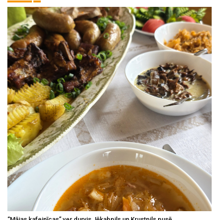
“Mājas kafejnīcas” ver durvis Jēkabpils un Krustpils pusē