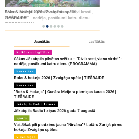
Jaunākās
Lasītākās
Kultūra un izglītība
Sākas Jēkabpils pilsētas svētku – “Divi krasti, viena sirds!” -
nedēļa, pasākumi katru dienu (PROGRAMMA)
Noskaties
Roks & hokejs 2026 | Zvaigžņu spēle | TIEŠRAIDE
Noskaties
"Roks & Hokejs" | Gunāra Meijera piemiņas kauss 2026 |
TIEŠRAIDE
Jēkabpils Radio 1 ziņas
Jēkabpils Radio1 ziņas 2026.gada 7.augustā
Sports
Vai Jēkabpilī piedzims jauna "Nirvāna"? Lotārs Zariņš pirms
hokeja Zvaigžņu spēles
Vides ziņas