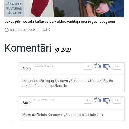
Jēkabpils novada kultūras pārvaldes vadītāja iesniegusi atlūgumu
augusts 05 , 2026
0
Komentāri
(0-2/2)
19.02.2019 03:16
21
20
Ēriks
Intereses pēc ieguglēju savu vārdu un uzvārdu uzgāju šo
rakstu :D esmu no Jēkabpils.
02.07.2018 18:25
36
25
Anda
Maks uz Reinis Karasevs vārda atdots īpašniekam.