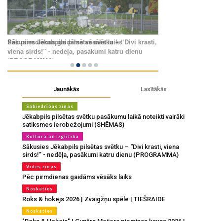
Jaunākās
Lasītākās
Sabiedrības ziņas
Jēkabpils pilsētas svētku pasākumu laikā noteikti vairāki
satiksmes ierobežojumi (SHĒMAS)
Kultūra un izglītība
Sākusies Jēkabpils pilsētas svētku – “Divi krasti, viena
sirds!” - nedēļa, pasākumi katru dienu (PROGRAMMA)
Vides ziņas
Pēc pirmdienas gaidāms vēsāks laiks
Noskaties
Roks & hokejs 2026 | Zvaigžņu spēle | TIEŠRAIDE
Noskaties