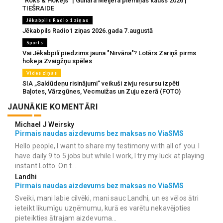
"Roks & Hokejs" | Gunāra Meijera piemiņas kauss 2026 |
TIEŠRAIDE
Jēkabpils Radio 1 ziņas
Jēkabpils Radio1 ziņas 2026.gada 7.augustā
Sports
Vai Jēkabpilī piedzims jauna "Nirvāna"? Lotārs Zariņš pirms
hokeja Zvaigžņu spēles
Vides ziņas
SIA „Saldūdeņu risinājumi” veikuši zivju resursu izpēti
Baļotes, Vārzgūnes, Vecmuižas un Zuju ezerā (FOTO)
JAUNĀKIE KOMENTĀRI
Michael J Weirsky
Pirmais naudas aizdevums bez maksas no ViaSMS
Hello people, I want to share my testimony with all of you. I
have daily 9 to 5 jobs but while I work, I try my luck at playing
instant Lotto. On t...
Landhi
Pirmais naudas aizdevums bez maksas no ViaSMS
Sveiki, mani labie cilvēki, mani sauc Landhi, un es vēlos ātri
ieteikt likumīgu uzņēmumu, kurā es varētu nekavējoties
pieteikties ātrajam aizdevuma...