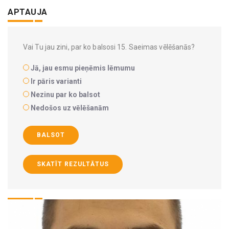
APTAUJA
Vai Tu jau zini, par ko balsosi 15. Saeimas vēlēšanās?
Jā, jau esmu pieņēmis lēmumu
Ir pāris varianti
Nezinu par ko balsot
Nedošos uz vēlēšanām
BALSOT
SKATĪT REZULTĀTUS