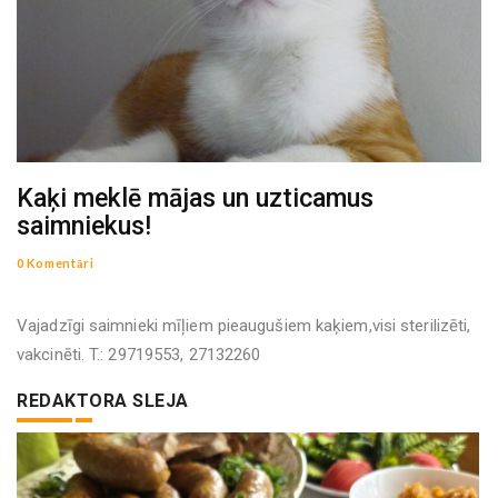
Kaķi meklē mājas un uzticamus
saimniekus!
0 Komentāri
Vajadzīgi saimnieki mīļiem pieaugušiem kaķiem,visi sterilizēti,
vakcinēti. T.: 29719553, 27132260
REDAKTORA SLEJA