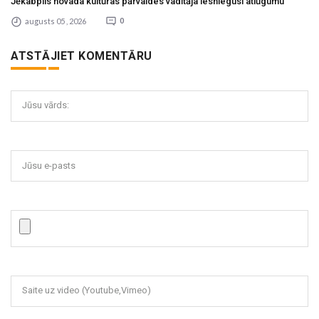
Jēkabpils novada kultūras pārvaldes vadītāja iesniegusi atlūgumu
augusts 05 , 2026
0
ATSTĀJIET KOMENTĀRU
Jūsu vārds:
Jūsu e-pasts
Saite uz video (Youtube,Vimeo)