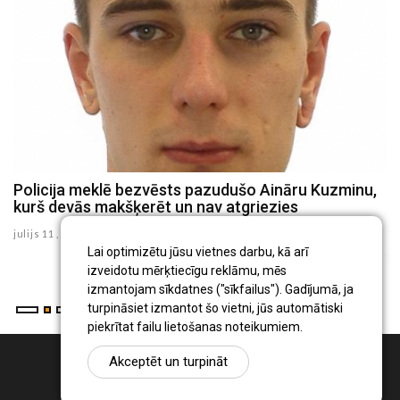
Policija meklē bezvēsts pazudušo Aināru Kuzminu,
V
kurš devās makšķerēt un nav atgriezies
A
R
julijs 11 , 2026
ju
Lai optimizētu jūsu vietnes darbu, kā arī
izveidotu mērķtiecīgu reklāmu, mēs
izmantojam sīkdatnes ("sīkfailus"). Gadījumā, ja
turpināsiet izmantot šo vietni, jūs automātiski
piekrītat failu lietošanas noteikumiem.
Akceptēt un turpināt