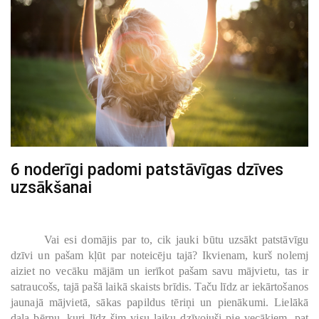
6 noderīgi padomi patstāvīgas dzīves
uzsākšanai
Vai esi domājis par to, cik jauki būtu uzsākt patstāvīgu
dzīvi un pašam kļūt par noteicēju tajā? Ikvienam, kurš nolemj
aiziet no vecāku mājām un ierīkot pašam savu mājvietu, tas ir
satraucošs, tajā pašā laikā skaists brīdis. Taču līdz ar iekārtošanos
jaunajā mājvietā, sākas papildus tēriņi un pienākumi. Lielākā
daļa bērnu, kuri līdz šim visu laiku dzīvojuši pie vecākiem, pat