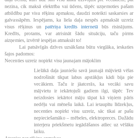
nezina, cik maksā elektrība vai ūdens, tāpēc uzņemoties pašam
atbildību par visu rēķinu apmaksu, daudzi noteikti saskarsies ar
galvassāpēm. Iespējams, ka liela daļa nespēs apmaksāt uzreiz
visus rēķinus un
patēriņa kredīts internetā
būs risinājums.
Kredīts, protams, var atrisināt šādu situāciju, taču pirms
aizņemies, izvērtē iespējas atmaksāt to!
Lai patsāvīgās dzīves uzsākšana būtu vieglāka, ieskaties
šajos padomos:
Necenties uzreiz nopirkt visu jaunajam mājoklim
Lielākā daļa jauniešu savā jaunajā mājvietā vēlas
nodrošināt tikpat labus apstākļus kādi bija pie
vecākiem. Taču ir jāatcerās, ka vecāki savu
mājvietu ir iekārtojuši gadiem ilgi, tāpēc Tev
neizdosies iekārtot māju tāpat kā viņiem pāris
nedēļu vai mēnešu laikā. Lai ietaupītu līdzekļus,
necenties nopirkt visu uzreiz, sāc tikai ar pašu
nepieciešamāko – mēbeles, elektropreces. Dažādu
interjera priekšmetu iegādāšanos atliec uz vēlāku
laiku.