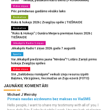
sirds!” - nedēļa, pasākumi katru dienu (PROGRAMMA)
Vides ziņas
Pēc pirmdienas gaidāms vēsāks laiks
Noskaties
Roks & hokejs 2026 | Zvaigžņu spēle | TIEŠRAIDE
Noskaties
"Roks & Hokejs" | Gunāra Meijera piemiņas kauss 2026 |
TIEŠRAIDE
Jēkabpils Radio 1 ziņas
Jēkabpils Radio1 ziņas 2026.gada 7.augustā
Sports
Vai Jēkabpilī piedzims jauna "Nirvāna"? Lotārs Zariņš pirms
hokeja Zvaigžņu spēles
Vides ziņas
SIA „Saldūdeņu risinājumi” veikuši zivju resursu izpēti
Baļotes, Vārzgūnes, Vecmuižas un Zuju ezerā (FOTO)
JAUNĀKIE KOMENTĀRI
Michael J Weirsky
Pirmais naudas aizdevums bez maksas no ViaSMS
Hello people, I want to share my testimony with all of you. I
have daily 9 to 5 jobs but while I work, I try my luck at playing