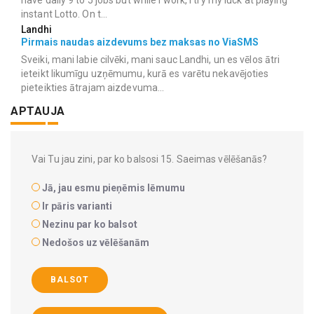
instant Lotto. On t...
Landhi
Pirmais naudas aizdevums bez maksas no ViaSMS
Sveiki, mani labie cilvēki, mani sauc Landhi, un es vēlos ātri
ieteikt likumīgu uzņēmumu, kurā es varētu nekavējoties
pieteikties ātrajam aizdevuma...
APTAUJA
Vai Tu jau zini, par ko balsosi 15. Saeimas vēlēšanās?
Jā, jau esmu pieņēmis lēmumu
Ir pāris varianti
Nezinu par ko balsot
Nedošos uz vēlēšanām
BALSOT