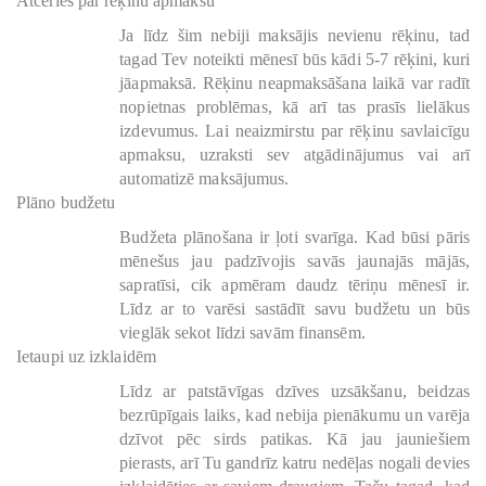
Atceries par rēķinu apmaksu
Ja līdz šim nebiji maksājis nevienu rēķinu, tad
tagad Tev noteikti mēnesī būs kādi 5-7 rēķini, kuri
jāapmaksā. Rēķinu neapmaksāšana laikā var radīt
nopietnas problēmas, kā arī tas prasīs lielākus
izdevumus. Lai neaizmirstu par rēķinu savlaicīgu
apmaksu, uzraksti sev atgādinājumus vai arī
automatizē maksājumus.
Plāno budžetu
Budžeta plānošana ir ļoti svarīga. Kad būsi pāris
mēnešus jau padzīvojis savās jaunajās mājās,
sapratīsi, cik apmēram daudz tēriņu mēnesī ir.
Līdz ar to varēsi sastādīt savu budžetu un būs
vieglāk sekot līdzi savām finansēm.
Ietaupi uz izklaidēm
Līdz ar patstāvīgas dzīves uzsākšanu, beidzas
bezrūpīgais laiks, kad nebija pienākumu un varēja
dzīvot pēc sirds patikas. Kā jau jauniešiem
pierasts, arī Tu gandrīz katru nedēļas nogali devies