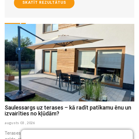
SKATĪT REZULTĀTUS
Saulessargs uz terases – kā radīt patīkamu ēnu un
M
izvairīties no kļūdām?
h
augusts 03 , 2026
au
Terases saulessargs ir pārvietojams āra aprīkojums, kas virs