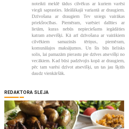
noteikti meklē tādus cilvēkus ar kuriem varēsi
viegli saprasties. Ideālākajā variantā ar draugiem.
Dzīvošana ar draugiem Tev sniegs vairākas
priekšrocības. Piemēram, varēsiet dalīties ar
lietām, kuras nebūs nepieciešams iegādāties
katram atsevišķi. Kā arī dzīvošana ar vairākiem
cilvēkiem samazinās tēriņus, piemēram,
komunālajos maksājumos. Un šis būs lielisks
solis, lai pamazām pierastu pie dzīves atsevišķi no
vecākiem. Kad būsi padzīvojis kopā ar draugiem,
pēc tam varēsi dzīvot atsevišķi, un tas jau šķitīs
daudz vienkāršāk.
REDAKTORA SLEJA