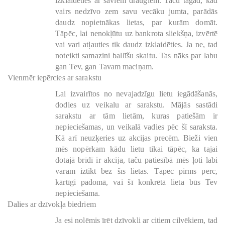
izklaidēties ar saviem draugiem. Taču tagad, kad
vairs nedzīvo zem savu vecāku jumta, parādās
daudz nopietnākas lietas, par kurām domāt.
Tāpēc, lai nenokļūtu uz bankrota sliekšņa, izvērtē
vai vari atļauties tik daudz izklaidēties. Ja ne, tad
noteikti samazini ballīšu skaitu. Tas nāks par labu
gan Tev, gan Tavam maciņam.
Vienmēr iepērcies ar sarakstu
Lai izvairītos no nevajadzīgu lietu iegādāšanās,
dodies uz veikalu ar sarakstu. Mājās sastādi
sarakstu ar tām lietām, kuras patiešām ir
nepieciešamas, un veikalā vadies pēc šī saraksta.
Kā arī neuzķeries uz akcijas precēm. Bieži vien
mēs nopērkam kādu lietu tikai tāpēc, ka tajai
dotajā brīdī ir akcija, taču patiesībā mēs ļoti labi
varam iztikt bez šīs lietas. Tāpēc pirms pērc,
kārtīgi padomā, vai šī konkrētā lieta būs Tev
nepieciešama.
Dalies ar dzīvokļa biedriem
Ja esi nolēmis īrēt dzīvokli ar citiem cilvēkiem, tad