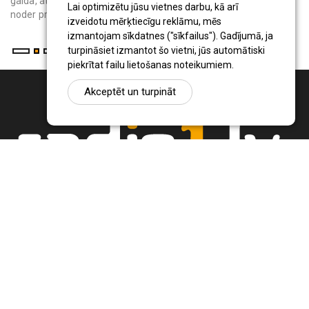
galda, atpūtas krēsliem vai bērnu rotaļu vietas rada ēnu. Tas
Lai optimizētu jūsu vietnes darbu, kā arī
noder privātmāju iedzīvo...
izveidotu mērķtiecīgu reklāmu, mēs
izmantojam sīkdatnes ("sīkfailus"). Gadījumā, ja
turpināsiet izmantot šo vietni, jūs automātiski
piekrītat failu lietošanas noteikumiem.
Akceptēt un turpināt
Ziņu portāls Radio1.lv ir informācija un diskusija par Jēkabpils
pilsētas un reģiona novadu aktualitātēm. Svarīgākie notikumi un
procesi Latvijā un pasaulē.