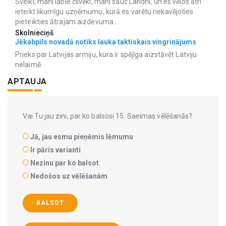
Sveiki, mani labie cilvēki, mani sauc Landhi, un es vēlos ātri
ieteikt likumīgu uzņēmumu, kurā es varētu nekavējoties
pieteikties ātrajam aizdevuma...
Skolnieciņš
Jēkabpils novadā notiks lauka taktiskais vingrinājums
Prieks par Latvijas armiju, kura ir spējīga aizstāvēt Latviju
nelaimē.
APTAUJA
Vai Tu jau zini, par ko balsosi 15. Saeimas vēlēšanās?
Jā, jau esmu pieņēmis lēmumu
Ir pāris varianti
Nezinu par ko balsot
Nedošos uz vēlēšanām
BALSOT