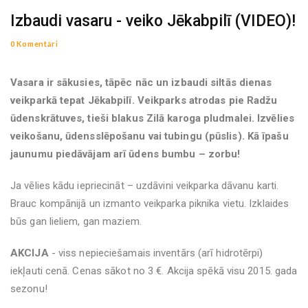
Izbaudi vasaru - veiko Jēkabpilī (VIDEO)!
0 Komentāri
Vasara ir sākusies, tāpēc nāc un izbaudi siltās dienas
veikparkā tepat Jēkabpilī. Veikparks atrodas pie Radžu
ūdenskrātuves, tieši blakus Zilā karoga pludmalei. Izvēlies
veikošanu, ūdensslēpošanu vai tubingu (pūslis). Kā īpašu
jaunumu piedāvājam arī ūdens bumbu – zorbu!
Ja vēlies kādu iepriecināt – uzdāvini veikparka dāvanu karti.
Brauc kompānijā un izmanto veikparka piknika vietu. Izklaides
būs gan lieliem, gan maziem.
AKCIJA
- viss nepieciešamais inventārs (arī hidrotērpi)
iekļauti cenā. Cenas sākot no 3 €. Akcija spēkā visu 2015. gada
sezonu!