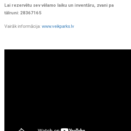
Lai rezervētu sev vēlamo laiku un inventāru, zvani pa
tālruni: 28367165
Vairāk informācija:
www.veikparks.lv