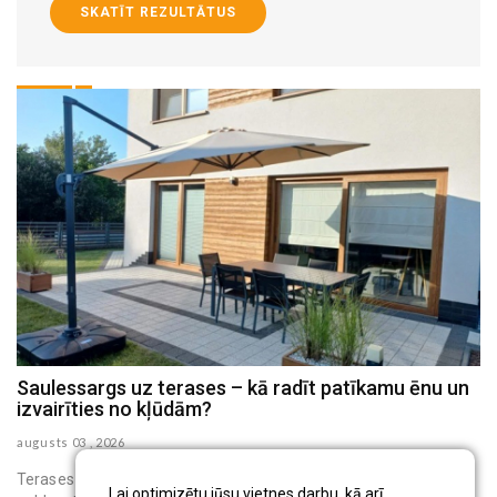
SKATĪT REZULTĀTUS
Saulessargs uz terases – kā radīt patīkamu ēnu un
M
izvairīties no kļūdām?
h
augusts 03 , 2026
au
Terases saulessargs ir pārvietojams āra aprīkojums, kas virs
Lai optimizētu jūsu vietnes darbu, kā arī