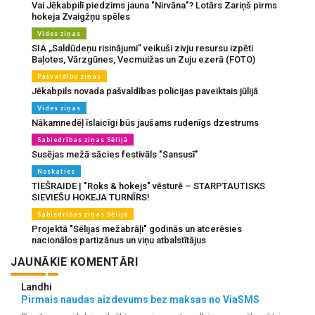
Vai Jēkabpilī piedzims jauna "Nirvāna"? Lotārs Zariņš pirms
hokeja Zvaigžņu spēles
Vides ziņas
SIA „Saldūdeņu risinājumi” veikuši zivju resursu izpēti
Baļotes, Vārzgūnes, Vecmuižas un Zuju ezerā (FOTO)
Pašvaldību ziņas
Jēkabpils novada pašvaldības policijas paveiktais jūlijā
Vides ziņas
Nākamnedēļ īslaicīgi būs jaušams rudenīgs dzestrums
Sabiedrības ziņas Sēlijā
Susējas mežā sācies festivāls "Sansusī"
Noskaties
TIEŠRAIDE | "Roks & hokejs" vēsturē – STARPTAUTISKS
SIEVIEŠU HOKEJA TURNĪRS!
Sabiedrības ziņas Sēlijā
Projektā "Sēlijas mežabrāļi" godinās un atcerēsies
nacionālos partizānus un viņu atbalstītājus
JAUNĀKIE KOMENTĀRI
Landhi
Pirmais naudas aizdevums bez maksas no ViaSMS