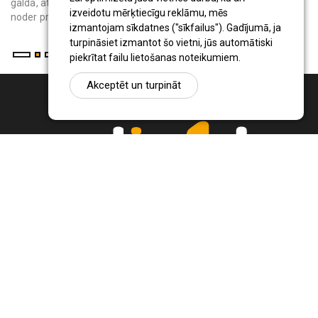
galda, atpūtas krēsliem vai bērnu rotaļu vietas rada ēnu. Tas
izveidotu mērķtiecīgu reklāmu, mēs
noder privātmāju iedzīvo...
izmantojam sīkdatnes ("sīkfailus"). Gadījumā, ja
turpināsiet izmantot šo vietni, jūs automātiski
piekrītat failu lietošanas noteikumiem.
Akceptēt un turpināt
Ziņu portāls Radio1.lv ir informācija un diskusija par Jēkabpils
pilsētas un reģiona novadu aktualitātēm. Svarīgākie notikumi un
procesi Latvijā un pasaulē.