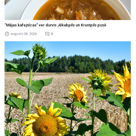
“Mājas kafejnīcas” ver durvis Jēkabpils un Krustpils pusē
augusts 06 , 2026
0