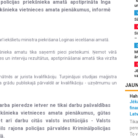
“M
policijas priekšnieka amatā apstiprināta Inga
un
riekšnieka vietnieces amata pienākumus, informē
S
Si
–
rī iekšlietu ministra piekrišana Loginas iecelšanai amatā.
M
kšnieka amatu tika saņemti pieci pieteikumi. Ņemot vērā
ā
s un interviju rezultātus, apstiprināšanai amatā tika virzīta
J
va
ātnēs ar jurista kvalifikāciju. Turpinājusi studijas maģistra
a grādu publiskajā pārvaldē ar kvalifikāciju - uzņēmumu un
JAUN
Hah
Jēka
arba pieredze ietver ne tikai darbu pašvaldības
fina
riekšnieka vietnieces amata pienākumus, gūtas
Lat
 arī darbu citās valsts institūcijās - Valsts
Tika
pens
ls rajona policijas pārvaldes Kriminālpolicijas
To v
ā.