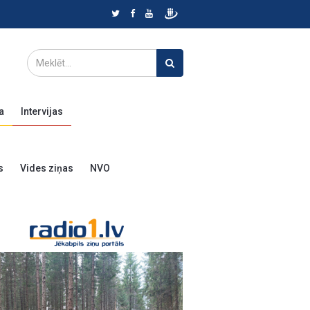
a
Intervijas
s
Vides ziņas
NVO