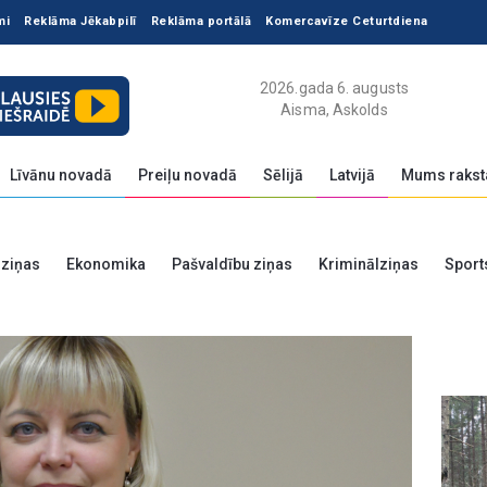
mi
Reklāma Jēkabpilī
Reklāma portālā
Komercavīze Ceturtdiena
2026.gada 6. augusts
Aisma, Askolds
Līvānu novadā
Preiļu novadā
Sēlijā
Latvijā
Mums rakst
 ziņas
Ekonomika
Pašvaldību ziņas
Kriminālziņas
Sport