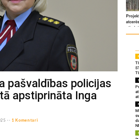
T
S
T
 pašvaldības policijas
Pr
ā apstiprināta Inga
a
at
Mu
s
25 --
1 Komentāri
da
N