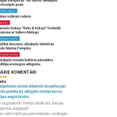
ājas kafejnīcas” ver durvis Jēkabpils
 Krustpils pusē
Vides ziņas
ākas solārais rudens
Sports
eviešu hokejs "Roks & hokejs" festivālā
 saruna ar Valteru Midegu
Dienas izvēle
ūžībā devusies Jēkabpils slimnīcas
rste Marina Pumpiša
Dienas izvēle
ēkabpils novada kultūras pārvaldes
dītāja iesniegusi atlūgumu
ĀKIE KOMENTĀRI
aha
bpiliešus aicina atbalstīt iniciatīvu par
nšu pratību kā obligātu studiju kursu
vijas augstskolās
i augstskolā? Varbūt labāk tad, kad jau
ijā būs aizgājuši?
ar sākt mācīt jau pamatskolas vecākajās