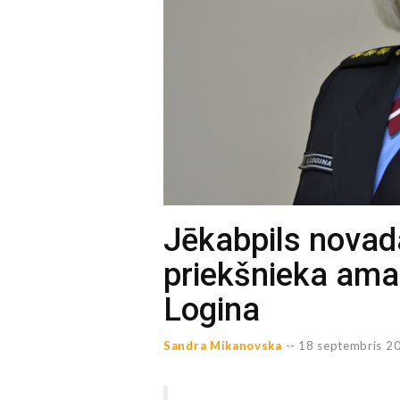
Jēkabpils novada
priekšnieka amat
Logina
Sandra Mikanovska
--
18 septembris 20