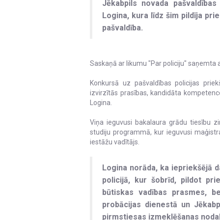
Jēkabpils novada pašvaldības 
Logina, kura līdz šim pildīja p
pašvaldība.
Saskaņā ar likumu "Par policiju" saņemta a
Konkursā uz pašvaldības policijas prie
izvirzītās prasības, kandidāta kompetence
Logina.
Viņa ieguvusi bakalaura grādu tiesību zin
studiju programmā, kur ieguvusi maģistr
iestāžu vadītājs.
Logina norāda, ka iepriekšējā d
policijā, kur šobrīd, pildot p
būtiskas vadības prasmes, bet
probācijas dienestā un Jēkabpi
pirmstiesas izmeklēšanas nodaļ