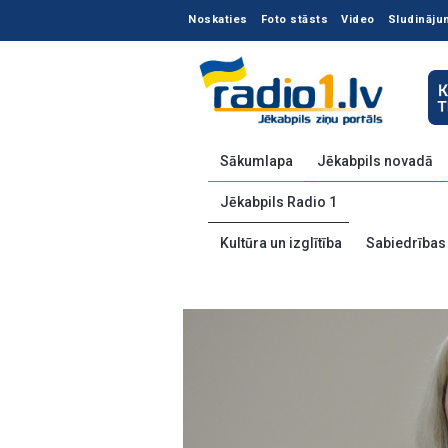
Noskaties
Foto stāsts
Video
Sludināju
Sākumlapa
Jēkabpils novadā
Jēkabpils Radio 1
Kultūra un izglītība
Sabiedrības