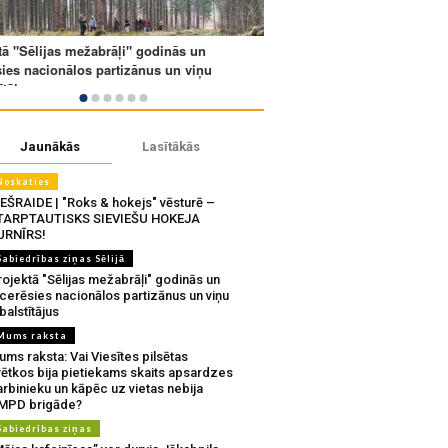
Jaunākās
Lasītākās
Noskaties
IEŠRAIDE | "Roks & hokejs" vēsturē –
TARPTAUTISKS SIEVIEŠU HOKEJA
URNĪRS!
Sabiedrības ziņas Sēlijā
ojektā "Sēlijas mežabrāļi" godinās un
tcerēsies nacionālos partizānus un viņu
balstītājus
Mums raksta
ms raksta: Vai Viesītes pilsētas
vētkos bija pietiekams skaits apsardzes
rbinieku un kāpēc uz vietas nebija
MPD brigāde?
Sabiedrības ziņas