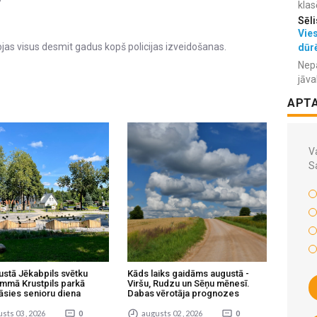
klas
Sēli
Vies
ojas visus desmit gadus kopš policijas izveidošanas.
dūr
Nepa
jāva
APT
Va
S
ustā Jēkabpils svētku
Kāds laiks gaidāms augustā -
mmā Krustpils parkā
Viršu, Rudzu un Sēņu mēnesī.
āsies senioru diena
Dabas vērotāja prognozes
sts 03 , 2026
0
augusts 02 , 2026
0