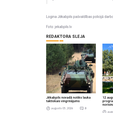
Logina Jēkabpils pašvaldības policijā darb
Foto: jekabpils.lv
REDAKTORA SLEJA
Jēkabpils novadā notiks lauka
12.aug
taktiskais vingrinājums
progra
norisin
augusts 05 , 2026
0
augu