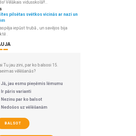
ēs! Vēlākais vidusskolā!!...
s
ītes pilsētas svētkos vicinās ar nazi un
ēm
spēja iepūst trubā , un savējos bija
ktē .
AUJA
i Tu jau zini, par ko balsosi 15.
aeimas vēlēšanās?
Jā, jau esmu pieņēmis lēmumu
Ir pāris varianti
Nezinu par ko balsot
Nedošos uz vēlēšanām
BALSOT