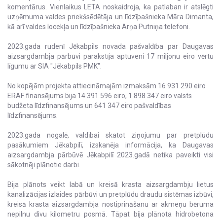
komentārus. Vienlaikus LETA noskaidroja, ka patlaban ir atslēgti
uzņēmuma valdes priekšsēdētāja un līdzīpašnieka Māra Dimanta,
kā arī valdes locekļa un līdzīpašnieka Arņa Putniņa telefoni.
2023.gada rudenī Jēkabpils novada pašvaldība par Daugavas
aizsargdambja pārbūvi parakstīja aptuveni 17 miljonu eiro vērtu
līgumu ar SIA "Jēkabpils PMK".
No kopējām projekta attiecināmajām izmaksām 16 931 290 eiro
ERAF finansējums bija 14 391 596 eiro, 1 898 347 eiro valsts
budžeta līdzfinansējums un 641 347 eiro pašvaldības
līdzfinansējums.
2023.gada nogalē, valdībai skatot ziņojumu par pretplūdu
pasākumiem Jēkabpilī, izskanēja informācija, ka Daugavas
aizsargdambja pārbūvē Jēkabpilī 2023.gadā netika paveikti visi
sākotnēji plānotie darbi.
Bija plānots veikt labā un kreisā krasta aizsargdambju lietus
kanalizācijas izlaides pārbūvi un pretplūdu draudu sistēmas izbūvi,
kreisā krasta aizsargdambja nostiprināšanu ar akmeņu bēruma
nepilnu divu kilometru posmā. Tāpat bija plānota hidrobetona