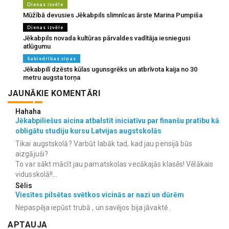
Dienas izvēle
Mūžībā devusies Jēkabpils slimnīcas ārste Marina Pumpiša
Dienas izvēle
Jēkabpils novada kultūras pārvaldes vadītāja iesniegusi
atlūgumu
Sabiedrības ziņas
Jēkabpilī dzēsts kūlas ugunsgrēks un atbrīvota kaija no 30
metru augsta torņa
JAUNĀKIE KOMENTĀRI
Hahaha
Jēkabpiliešus aicina atbalstīt iniciatīvu par finanšu pratību kā
obligātu studiju kursu Latvijas augstskolās
Tikai augstskolā? Varbūt labāk tad, kad jau pensijā būs
aizgājuši?
To var sākt mācīt jau pamatskolas vecākajās klasēs! Vēlākais
vidusskolā!!...
Sēlis
Viesītes pilsētas svētkos vicinās ar nazi un dūrēm
Nepaspēja iepūst trubā , un savējos bija jāvaktē .
APTAUJA