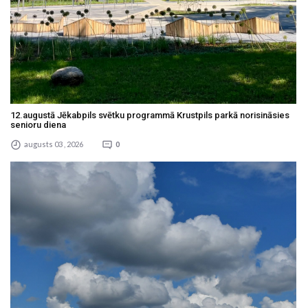
12.augustā Jēkabpils svētku programmā Krustpils parkā norisināsies
senioru diena
augusts 03 , 2026
0