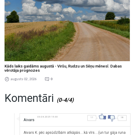
Kāds laiks gaidāms augustā - Viršu, Rudzu un Sēņu mēnesī. Dabas
vērotāja prognozes
augusts 02 , 2026
0
Komentāri
(0-4/4)
03.04.2025 15:30
11
18
Aivars
Aivars K. pēc apsūdzībām atkāpās....kā vīrs....(un tur gāja runa