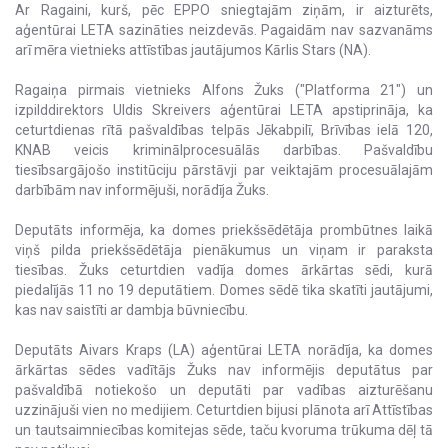
Ar Ragaini, kurš, pēc EPPO sniegtajām ziņām, ir aizturēts,
aģentūrai LETA sazināties neizdevās. Pagaidām nav sazvanāms
arī mēra vietnieks attīstības jautājumos Kārlis Stars (NA).
Ragaiņa pirmais vietnieks Alfons Žuks ("Platforma 21") un
izpilddirektors Uldis Skreivers aģentūrai LETA apstiprināja, ka
ceturtdienas rītā pašvaldības telpās Jēkabpilī, Brīvības ielā 120,
KNAB veicis kriminālprocesuālās darbības. Pašvaldību
tiesībsargājošo institūciju pārstāvji par veiktajām procesuālajām
darbībām nav informējuši, norādīja Žuks.
Deputāts informēja, ka domes priekšsēdētāja prombūtnes laikā
viņš pilda priekšsēdētāja pienākumus un viņam ir paraksta
tiesības. Žuks ceturtdien vadīja domes ārkārtas sēdi, kurā
piedalījās 11 no 19 deputātiem. Domes sēdē tika skatīti jautājumi,
kas nav saistīti ar dambja būvniecību.
Deputāts Aivars Kraps (LA) aģentūrai LETA norādīja, ka domes
ārkārtas sēdes vadītājs Žuks nav informējis deputātus par
pašvaldībā notiekošo un deputāti par vadības aizturēšanu
uzzinājuši vien no medijiem. Ceturtdien bijusi plānota arī Attīstības
un tautsaimniecības komitejas sēde, taču kvoruma trūkuma dēļ tā