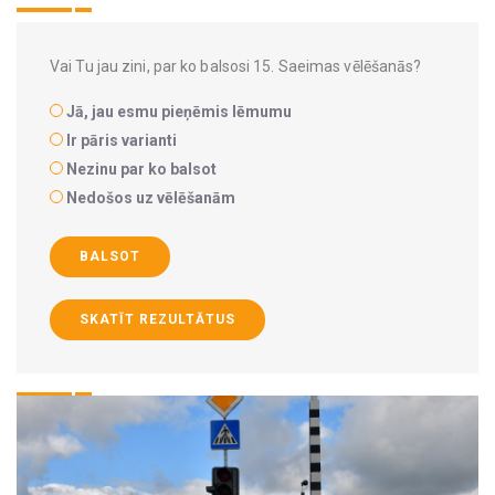
Vai Tu jau zini, par ko balsosi 15. Saeimas vēlēšanās?
Jā, jau esmu pieņēmis lēmumu
Ir pāris varianti
Nezinu par ko balsot
Nedošos uz vēlēšanām
BALSOT
SKATĪT REZULTĀTUS