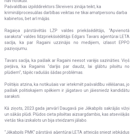
nav notikusi.
Pašvaldības izpilddirektors Skreivers zināja teikt, ka
kriminālprocesuālas darbības veiktas ne tikai amatpersonu darba
kabinetos, bet arī mājās.
Ragaiņa pārstāvētās LZP valdes priekšsēdētājs, "Apvienotā
saraksta" valdes līdzpriekšsēdētājs Edgars Tavars aģentūrai LETA
sacīja, ka par Ragaini uzzinājis no medijiem, izlasot EPPO
paziņojumu.
Tavars sacīja, ka pašlaik ar Ragaini neesot varējis sazināties. Viņš
pieļāva, ka Ragainis "darījis par daudz, lai glābtu pilsētu no
plūdiem", tāpēc radušās šādas problēmas.
Politiķis atzina, ka notikušais var ietekmēt pašvaldību vēlēšanas, jo
pašlaik politiskajiem spēkiem ir jāgatavo un jāiesniedz kandidātu
saraksti.
Kā ziņots, 2023.gada janvārī Daugavā pie Jēkabpils sakrājās vižņi
un sākās plūdi. Plūdos cieta pilsētas aizsargdambis, kas atsevišķās
vietās tika izskalots un bija steidzami jālabo.
"Jēkabpils PMK" pārstāvji aģentūrai LETA atteicās sniegt jebkādus