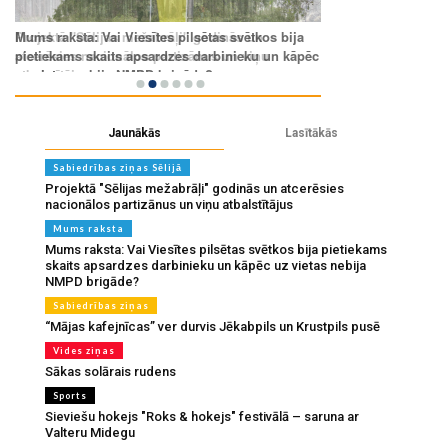
Jaunākās
Lasītākās
Sabiedrības ziņas Sēlijā
Projektā "Sēlijas mežabrāļi" godinās un atcerēsies
nacionālos partizānus un viņu atbalstītājus
Mums raksta
Mums raksta: Vai Viesītes pilsētas svētkos bija pietiekams
skaits apsardzes darbinieku un kāpēc uz vietas nebija
NMPD brigāde?
Sabiedrības ziņas
“Mājas kafejnīcas” ver durvis Jēkabpils un Krustpils pusē
Vides ziņas
Sākas solārais rudens
Sports
Sieviešu hokejs "Roks & hokejs" festivālā – saruna ar
Valteru Midegu