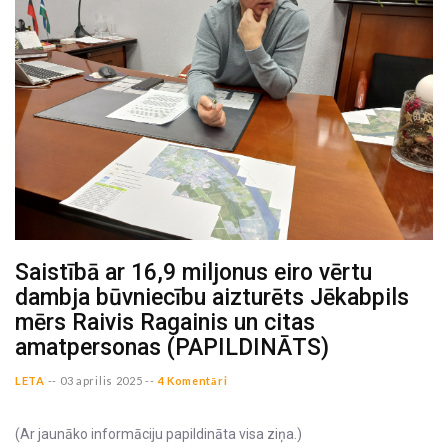
Saistībā ar 16,9 miljonus eiro vērtu
dambja būvniecību aizturēts Jēkabpils
mērs Raivis Ragainis un citas
amatpersonas (PAPILDINĀTS)
LETA
--
03 aprilis 2025 --
4 Komentāri
(Ar jaunāko informāciju papildināta visa ziņa.)