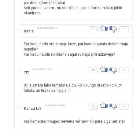
par desmitiem tūkstošu).
Šeit par miljoniem - nu starpība ir - pat aitām tam būtu jābūt
skaidram.
03.04.2025 13:13
27
11
Raitis
Par kadu nadu stars maju buve, par kadu ragainis delam maju
nopirka?
Par kadu naudu nolikuma sagatavotaja pirti uzbuveja?
03.04.2025 13:07
20
14
?!?
Arī sižetam labs temats! Gaidu, ko K.kungs stāstīs - cik ļoti
labāks un tīrāks šamējais ir!
03.04.2025 13:04
21
12
Kā tad tā?
Kur komentāri? Kāpēc neviena vēl nav? Tik pateicīgs temats!