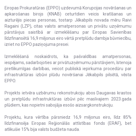
Eiropas Prokuratūras (EPPO) uzdevumā Korupcijas novēršanas un
apkarošanas birojs (KNAB) ceturtdien veicis kratīšanas un
aizturējis piecas personas, tostarp Jēkabpils novada mēru Raivi
Ragaini (LZP), citas valsts amatpersonas un privātu uzņēmumu
pārstāvjus saistībā ar izmeklēšanu par Eiropas Savienības
līdzfinansētā 16,9 miljonus eiro vērtā pretplūdu dambja būvniecību,
izriet no EPPO paziņojuma presei.
Izmeklēšanā noskaidrots, ka pašvaldības amatpersonas,
iespējams, sadarbojoties ar privātuzņēmumu pārstāvjiem, īstenoja
pretlikumīgas darbības, veicot publiskā iepirkuma procedūru par
infrastruktūras izbūvi plūdu novēršanai Jēkabpils pilsētā, vēsta
EPPO.
Projekts ietvēra uzbērumu rekonstrukciju abos Daugavas krastos
un pretplūdu infrastruktūras izbūvi pēc masīvajiem 2023.gada
plūdiem, kas nopietni sabojāja esošo aizsargkonstrukciju.
Projektu, kura vērtība pārsniedz 16,9 miljonus eiro, līdz 85%
līdzfinansēja Eiropas Reģionālās attīstības fonds (ERAF), bet
atlikušie 15% bija valsts budžeta nauda.