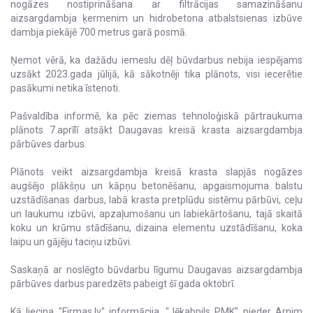
nogāzes nostiprināšana ar filtrācijas samazināšanu
aizsargdambja ķermenim un hidrobetona atbalstsienas izbūve
dambja piekājē 700 metrus garā posmā.
Ņemot vērā, ka dažādu iemeslu dēļ būvdarbus nebija iespējams
uzsākt 2023.gada jūlijā, kā sākotnēji tika plānots, visi iecerētie
pasākumi netika īstenoti.
Pašvaldība informē, ka pēc ziemas tehnoloģiskā pārtraukuma
plānots 7.aprīlī atsākt Daugavas kreisā krasta aizsargdambja
pārbūves darbus.
Plānots veikt aizsargdambja kreisā krasta slapjās nogāzes
augšējo plākšņu un kāpņu betonēšanu, apgaismojuma balstu
uzstādīšanas darbus, labā krasta pretplūdu sistēmu pārbūvi, ceļu
un laukumu izbūvi, apzaļumošanu un labiekārtošanu, tajā skaitā
koku un krūmu stādīšanu, dizaina elementu uzstādīšanu, koka
laipu un gājēju taciņu izbūvi.
Saskaņā ar noslēgto būvdarbu līgumu Daugavas aizsargdambja
pārbūves darbus paredzēts pabeigt šī gada oktobrī.
Kā liecina "Firmas.lv" informācija, "Jēkabpils PMK" pieder Arnim