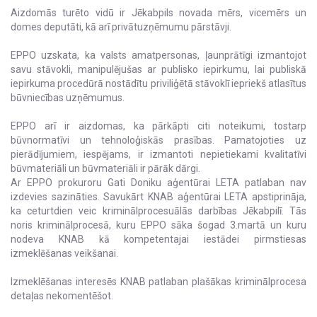
Aizdomās turēto vidū ir Jēkabpils novada mērs, vicemērs un
domes deputāti, kā arī privātuzņēmumu pārstāvji.
EPPO uzskata, ka valsts amatpersonas, ļaunprātīgi izmantojot
savu stāvokli, manipulējušas ar publisko iepirkumu, lai publiskā
iepirkuma procedūrā nostādītu priviliģētā stāvoklī iepriekš atlasītus
būvniecības uzņēmumus.
EPPO arī ir aizdomas, ka pārkāpti citi noteikumi, tostarp
būvnormatīvi un tehnoloģiskās prasības. Pamatojoties uz
pierādījumiem, iespējams, ir izmantoti nepietiekami kvalitatīvi
būvmateriāli un būvmateriāli ir pārāk dārgi.
Ar EPPO prokuroru Gati Doniku aģentūrai LETA patlaban nav
izdevies sazināties. Savukārt KNAB aģentūrai LETA apstiprināja,
ka ceturtdien veic kriminālprocesuālās darbības Jēkabpilī. Tās
noris kriminālprocesā, kuru EPPO sāka šogad 3.martā un kuru
nodeva KNAB kā kompetentajai iestādei pirmstiesas
izmeklēšanas veikšanai.
Izmeklēšanas interesēs KNAB patlaban plašākas kriminālprocesa
detaļas nekomentēšot.