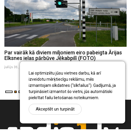
Par vairāk kā diviem miljoniem eiro pabeigta Ārijas
J
Elksnes ielas pārbūve Jēkabpilī (FOTO)
z
julijs 31 , 2026
ju
Lai optimizētu jūsu vietnes darbu, kā arī
izveidotu mērķtiecīgu reklāmu, mēs
izmantojam sīkdatnes ("sīkfailus"). Gadījumā, ja
turpināsiet izmantot šo vietni, jūs automātiski
piekrītat failu lietošanas noteikumiem.
Akceptēt un turpināt