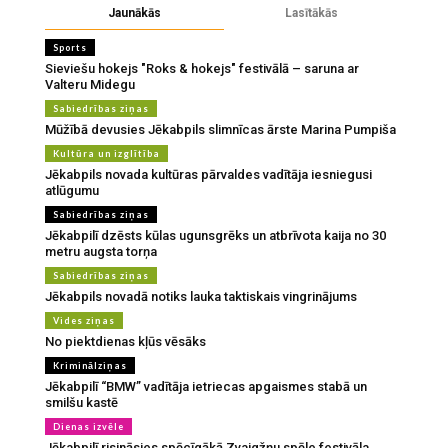
Jaunākās
Lasītākās
Sports
Sieviešu hokejs "Roks & hokejs" festivālā – saruna ar
Valteru Midegu
Sabiedrības ziņas
Mūžībā devusies Jēkabpils slimnīcas ārste Marina Pumpiša
Kultūra un izglītība
Jēkabpils novada kultūras pārvaldes vadītāja iesniegusi
atlūgumu
Sabiedrības ziņas
Jēkabpilī dzēsts kūlas ugunsgrēks un atbrīvota kaija no 30
metru augsta torņa
Sabiedrības ziņas
Jēkabpils novadā notiks lauka taktiskais vingrinājums
Vides ziņas
No piektdienas kļūs vēsāks
Kriminālziņas
Jēkabpilī “BMW” vadītāja ietriecas apgaismes stabā un
smilšu kastē
Dienas izvēle
Jēkabpilī risināsies spēcīgākā Zvaigžņu spēle festivāla