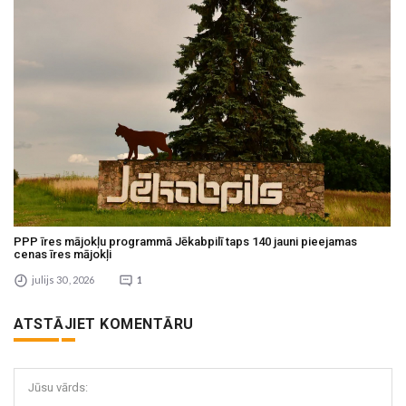
PPP īres mājokļu programmā Jēkabpilī taps 140 jauni pieejamas
cenas īres mājokļi
julijs 30 , 2026
1
ATSTĀJIET KOMENTĀRU
Jūsu vārds: