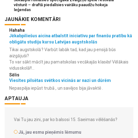
vēsturē – draftā piedalīsies vairāku paaudžu hokeja
leģendas
JAUNĀKIE KOMENTĀRI
Hahaha
Jēkabpiliešus aicina atbalstīt iniciatīvu par finanšu pratību kā
obligātu studiju kursu Latvijas augstskolās
Tikai augstskolā? Varbūt labāk tad, kad jau pensijā būs
aizgājuši?
To var sākt mācīt jau pamatskolas vecākajās klasēs! Vēlākais
vidusskolā!!...
Sēlis
Viesītes pilsētas svētkos vicinās ar nazi un dūrēm
Nepaspēja iepūst trubā , un savējos bija jāvaktē .
APTAUJA
Vai Tu jau zini, par ko balsosi 15. Saeimas vēlēšanās?
Jā, jau esmu pieņēmis lēmumu