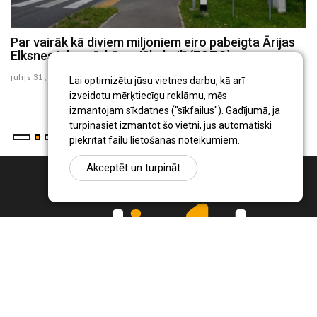
Par vairāk kā diviem miljoniem eiro pabeigta Ārijas
J
Elksnes ielas pārbūve Jēkabpilī (FOTO)
R
julijs 31 , 2026
ju
Lai optimizētu jūsu vietnes darbu, kā arī
izveidotu mērķtiecīgu reklāmu, mēs
izmantojam sīkdatnes ("sīkfailus"). Gadījumā, ja
turpināsiet izmantot šo vietni, jūs automātiski
piekrītat failu lietošanas noteikumiem.
Akceptēt un turpināt