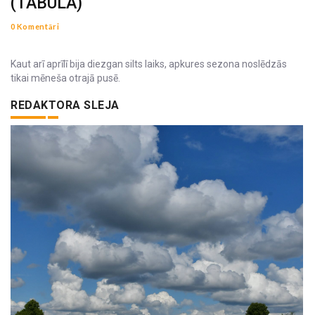
(TABULA)
0 Komentāri
Kaut arī aprīlī bija diezgan silts laiks, apkures sezona noslēdzās
tikai mēneša otrajā pusē.
REDAKTORA SLEJA