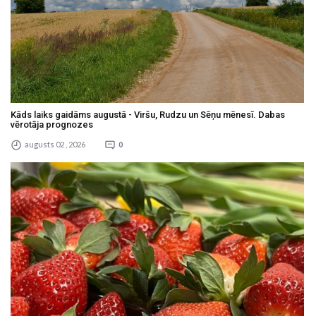
Kāds laiks gaidāms augustā - Viršu, Rudzu un Sēņu mēnesī. Dabas
vērotāja prognozes
augusts 02 , 2026
0