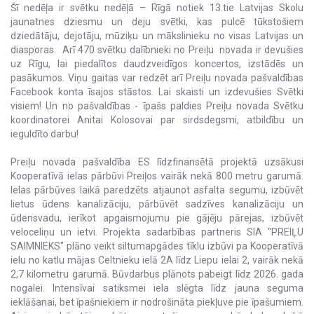
Šī nedēļa ir svētku nedēļā – Rīgā notiek 13.tie Latvijas Skolu
jaunatnes dziesmu un deju svētki, kas pulcē tūkstošiem
dziedātāju, dejotāju, mūziķu un mākslinieku no visas Latvijas un
diasporas. Arī 470 svētku dalībnieki no Preiļu novada ir devušies
uz Rīgu, lai piedalītos daudzveidīgos koncertos, izstādēs un
pasākumos. Viņu gaitas var redzēt arī Preiļu novada pašvaldības
Facebook konta īsajos stāstos. Lai skaisti un izdevušies Svētki
visiem! Un no pašvaldības - īpašs paldies Preiļu novada Svētku
koordinatorei Anitai Kolosovai par sirdsdegsmi, atbildību un
ieguldīto darbu!
Preiļu novada pašvaldība ES līdzfinansētā projektā uzsākusi
Kooperatīvā ielas pārbūvi Preiļos vairāk nekā 800 metru garumā.
Ielas pārbūves laikā paredzēts atjaunot asfalta segumu, izbūvēt
lietus ūdens kanalizāciju, pārbūvēt sadzīves kanalizāciju un
ūdensvadu, ierīkot apgaismojumu pie gājēju pārejas, izbūvēt
veloceliņu un ietvi. Projekta sadarbības partneris SIA "PREIĻU
SAIMNIEKS" plāno veikt siltumapgādes tīklu izbūvi pa Kooperatīvā
ielu no katlu mājas Celtnieku ielā 2A līdz Liepu ielai 2, vairāk nekā
2,7 kilometru garumā. Būvdarbus plānots pabeigt līdz 2026. gada
nogalei. Intensīvai satiksmei iela slēgta līdz jauna seguma
ieklāšanai, bet īpašniekiem ir nodrošināta piekļuve pie īpašumiem.