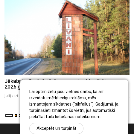
Jēkabpils Radio1 Līvānu novada aktualitātes
J
2026.gada 14.jūlijā
2
Lai optimizētu jūsu vietnes darbu, kā arī
julijs 14 , 2026
ju
izveidotu mērķtiecīgu reklāmu, mēs
izmantojam sīkdatnes ("sīkfailus"). Gadījumā, ja
turpināsiet izmantot šo vietni, jūs automātiski
piekrītat failu lietošanas noteikumiem.
Akceptēt un turpināt