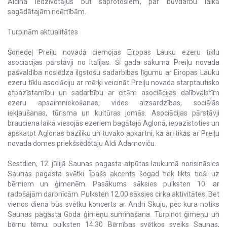
Aicina iedzīvotājus būt saprotošiem, par būvdarbu laikā
sagādātajām neērtībām.
Turpinām aktualitātes
Šonedēļ Preiļu novadā ciemojās Eiropas Lauku ezeru tīklu
asociācijas pārstāvji no Itālijas. Šī gada sākumā Preiļu novada
pašvaldība noslēdza ilgstošu sadarbības līgumu ar Eiropas Lauku
ezeru tīklu asociāciju ar mērķi veicināt Preiļu novada starptautisko
atpazīstamību un sadarbību ar citām asociācijas dalībvalstīm
ezeru apsaimniekošanas, vides aizsardzības, sociālās
iekļaušanas, tūrisma un kultūras jomās. Asociācijas pārstāvji
brauciena laikā viesojās ezeriem bagātajā Aglonā, iepazīstoties un
apskatot Aglonas baziliku un tuvāko apkārtni, kā arī tikās ar Preiļu
novada domes priekšsēdētāju Aldi Adamoviču.
Sestdien, 12. jūlijā Saunas pagasta atpūtas laukumā norisināsies
Saunas pagasta svētki. Īpašs akcents šogad tiek likts tieši uz
bērniem un ģimenēm. Pasākums sāksies pulksten 10. ar
radošajām darbnīcām. Pulksten 12.00 sāksies cirka aktivitātes. Bet
vienos dienā būs svētku koncerts ar Andri Skuju, pēc kura notiks
Saunas pagasta Goda ģimeņu sumināšana. Turpinot ģimeņu un
bērnu tēmu, pulksten 14.30 Bērnības svētkos sveiks Saunas,