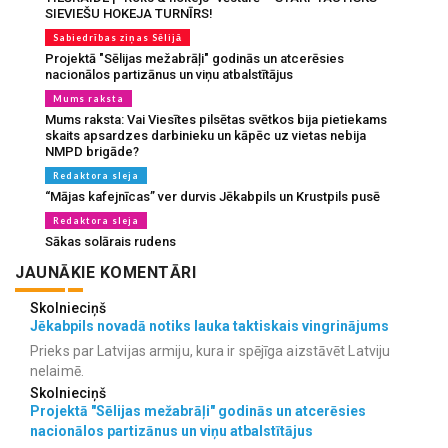
SIEVIEŠU HOKEJA TURNĪRS!
Sabiedrības ziņas Sēlijā
Projektā "Sēlijas mežabrāļi" godinās un atcerēsies
nacionālos partizānus un viņu atbalstītājus
Mums raksta
Mums raksta: Vai Viesītes pilsētas svētkos bija pietiekams
skaits apsardzes darbinieku un kāpēc uz vietas nebija
NMPD brigāde?
Redaktora sleja
“Mājas kafejnīcas” ver durvis Jēkabpils un Krustpils pusē
Redaktora sleja
Sākas solārais rudens
JAUNĀKIE KOMENTĀRI
Skolnieciņš
Jēkabpils novadā notiks lauka taktiskais vingrinājums
Prieks par Latvijas armiju, kura ir spējīga aizstāvēt Latviju
nelaimē.
Skolnieciņš
Projektā "Sēlijas mežabrāļi" godinās un atcerēsies
nacionālos partizānus un viņu atbalstītājus