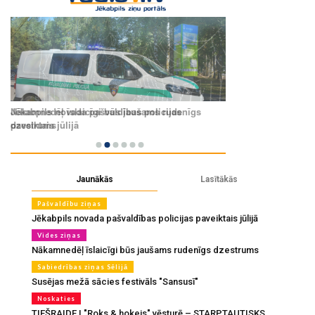
Jaunākās
Lasītākās
Pašvaldību ziņas
Jēkabpils novada pašvaldības policijas paveiktais jūlijā
Vides ziņas
Nākamnedēļ īslaicīgi būs jaušams rudenīgs dzestrums
Sabiedrības ziņas Sēlijā
Susējas mežā sācies festivāls "Sansusī"
Noskaties
TIEŠRAIDE | "Roks & hokejs" vēsturē – STARPTAUTISKS