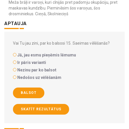
Meža brāļi ir varoņi, kuri cīnijās pret padomju okupāciju, pret
maskavas kundzību. Pieminēsim šos varoņus, šos
drosminiekus. Cieņā, Skolnieciņš
APTAUJA
Vai Tu jau zini, par ko balsosi 15. Saeimas vēlēšanās?
Jā, jau esmu pieņēmis lēmumu
Ir pāris varianti
Nezinu par ko balsot
Nedošos uz vēlēšanām
BALSOT
SKATĪT REZULTĀTUS