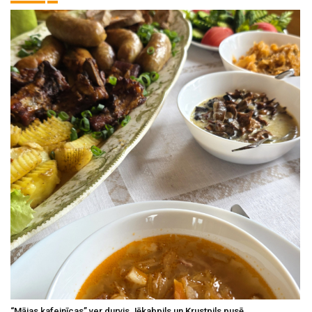
“Mājas kafejnīcas” ver durvis Jēkabpils un Krustpils pusē