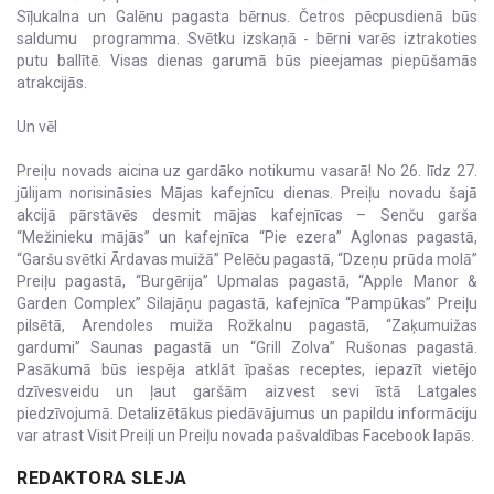
Sīļukalna un Galēnu pagasta bērnus. Četros pēcpusdienā būs
saldumu programma. Svētku izskaņā - bērni varēs iztrakoties
putu ballītē. Visas dienas garumā būs pieejamas piepūšamās
atrakcijās.
Un vēl
Preiļu novads aicina uz gardāko notikumu vasarā! No 26. līdz 27.
jūlijam norisināsies Mājas kafejnīcu dienas. Preiļu novadu šajā
akcijā pārstāvēs desmit mājas kafejnīcas – Senču garša
“Mežinieku mājās” un kafejnīca “Pie ezera” Aglonas pagastā,
“Garšu svētki Ārdavas muižā” Pelēču pagastā, “Dzeņu prūda molā”
Preiļu pagastā, “Burgērija” Upmalas pagastā, “Apple Manor &
Garden Complex” Silajāņu pagastā, kafejnīca “Pampūkas” Preiļu
pilsētā, Arendoles muiža Rožkalnu pagastā, “Zaķumuižas
gardumi” Saunas pagastā un “Grill Zolva” Rušonas pagastā.
Pasākumā būs iespēja atklāt īpašas receptes, iepazīt vietējo
dzīvesveidu un ļaut garšām aizvest sevi īstā Latgales
piedzīvojumā. Detalizētākus piedāvājumus un papildu informāciju
var atrast Visit Preiļi un Preiļu novada pašvaldības Facebook lapās.
REDAKTORA SLEJA