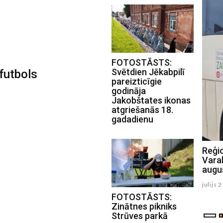
FOTOSTĀSTS:
Svētdien Jēkabpilī
futbols
pareizticīgie
godināja
Jakobštates ikonas
atgriešanās 18.
gadadienu
Raivim Bogotajam augsts sasniegums
Reģi
Eiropas U18 čempionātā
Varak
augu
julijs 28 , 2026
julijs 
FOTOSTĀSTS:
Zinātnes pikniks
Strūves parkā