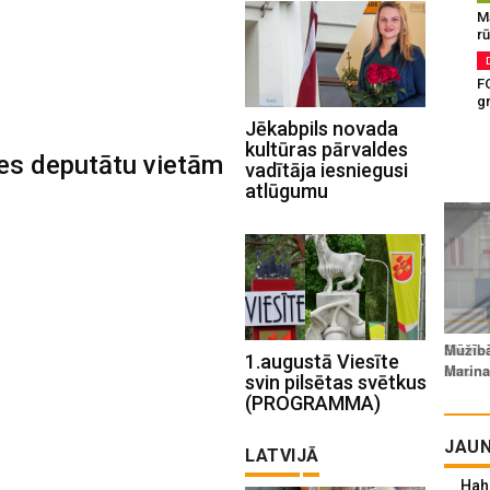
M
rū
F
g
Jēkabpils novada
kultūras pārvaldes
es deputātu vietām
vadītāja iesniegusi
atlūgumu
1.augustā Viesīte
svin pilsētas svētkus
(PROGRAMMA)
JAUN
LATVIJĀ
Hah