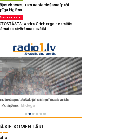
ājas virsmas, kam nepieciešama īpaši
pīga higiēna
Dienas izvēle
OTOSTĀSTS: Andra Grīnberga desmitās
rāmatas atvēršanas svētki
ĀKIE KOMENTĀRI
aha