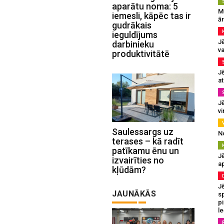
aparātu noma: 5
M
iemesli, kāpēc tas ir
ā
gudrākais
ieguldījums
J
darbinieku
va
produktivitātē
J
at
Jē
v
Saulessargs uz
N
terases – kā radīt
patīkamu ēnu un
Jē
izvairīties no
a
kļūdām?
J
JAUNĀKĀS
sp
p
l