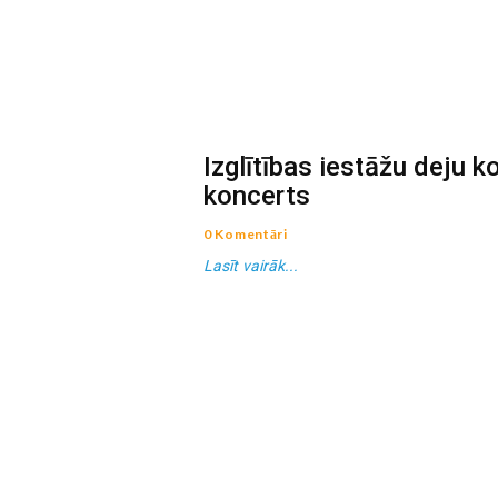
Izglītības iestāžu deju k
koncerts
0 Komentāri
Lasīt vairāk...