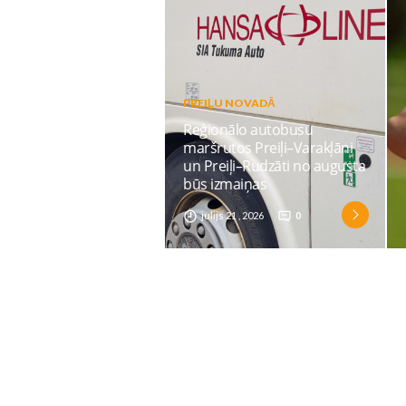
PREIĻU NOVADĀ
Reģionālo autobusu
maršrutos Preiļi–Varakļāni
un Preiļi–Rudzāti no augusta
būs izmaiņas
julijs 21 , 2026
0