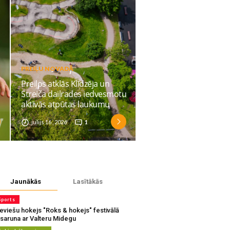
PREIĻU NOVADĀ
Preiļos atklās Klīdzēja un
Streiča daiļrades iedvesmotu
aktīvās atpūtas laukumu
julijs 16 , 2026
1
Jaunākās
Lasītākās
Sports
eviešu hokejs "Roks & hokejs" festivālā
 saruna ar Valteru Midegu