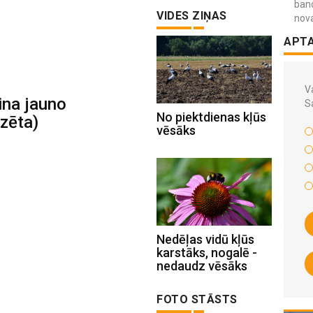
ban
VIDES ZIŅAS
nov
APT
Va
ina jauno
S
No piektdienas kļūs
izēta)
vēsāks
Nedēļas vidū kļūs
karstāks, nogalē -
nedaudz vēsāks
FOTO STĀSTS