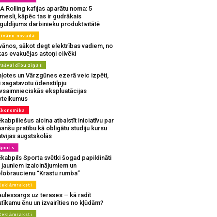
A Rolling kafijas aparātu noma: 5
mesli, kāpēc tas ir gudrākais
guldījums darbinieku produktivitātē
Līvānu novadā
vānos, sākot degt elektrības vadiem, no
as evakuējas astoņi cilvēki
Pašvaldību ziņas
aļotes un Vārzgūnes ezerā veic izpēti,
i sagatavotu ūdenstilpju
ivsaimnieciskās ekspluatācijas
oteikumus
Ekonomika
kabpiliešus aicina atbalstīt iniciatīvu par
nanšu pratību kā obligātu studiju kursu
tvijas augstskolās
Sports
kabpils Sporta svētki šogad papildināti
r jauniem izaicinājumiem un
elobraucienu “Krastu rumba”
Reklāmraksti
aulessargs uz terases – kā radīt
tīkamu ēnu un izvairīties no kļūdām?
Reklāmraksti