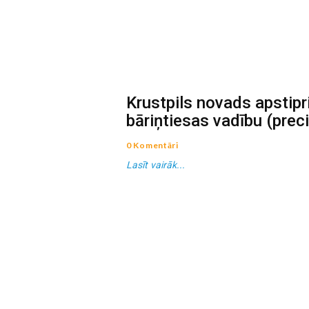
Krustpils novads apstipr
bāriņtiesas vadību (prec
0 Komentāri
Lasīt vairāk...