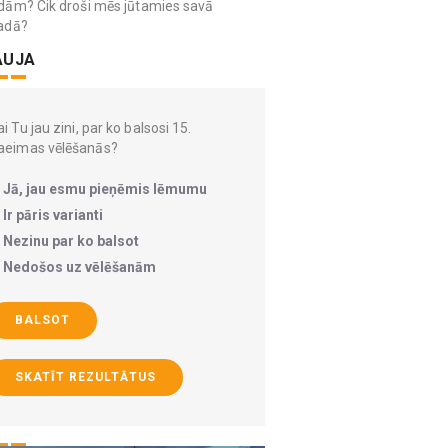
dām? Cik droši mēs jūtamies savā
adā?
AUJA
i Tu jau zini, par ko balsosi 15.
aeimas vēlēšanās?
Jā, jau esmu pieņēmis lēmumu
Ir pāris varianti
Nezinu par ko balsot
Nedošos uz vēlēšanām
BALSOT
SKATĪT REZULTĀTUS