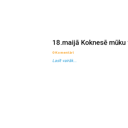
18.maijā Koknesē mūku 
0 Komentāri
Lasīt vairāk...