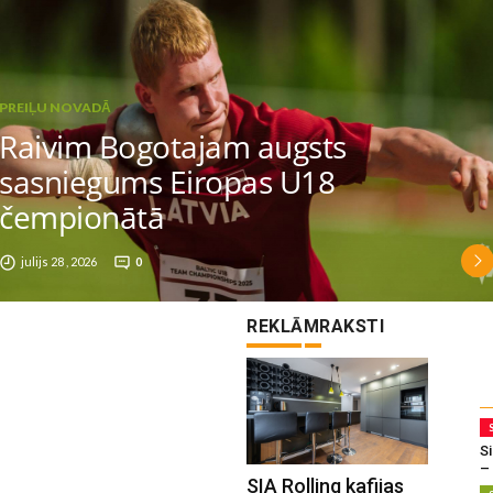
PREIĻU NOVADĀ
Raivim Bogotajam augsts
sasniegums Eiropas U18
čempionātā
julijs 28 , 2026
0
REKLĀMRAKSTI
Si
–
SIA Rolling kafijas