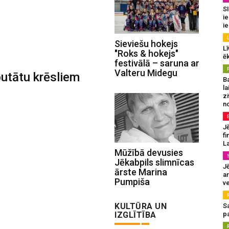
SI
ie
ie
Sieviešu hokejs
Lī
"Roks & hokejs"
ēk
festivālā – saruna ar
Valteru Midegu
putātu krēsliem
B
la
z
n
Jē
fi
La
Mūžībā devusies
Jēkabpils slimnīcas
Jē
ārste Marina
a
Pumpiša
v
KULTŪRA UN
S
IZGLĪTĪBA
pa