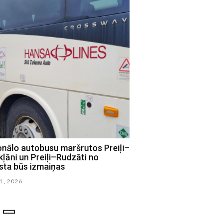
onālo autobusu maršrutos Preiļi–
Preiļos atklās Klīdzēja
ļāni un Preiļi–Rudzāti no
daiļrades iedvesmotu 
sta būs izmaiņas
laukumu
21 , 2026
julijs 16 , 2026