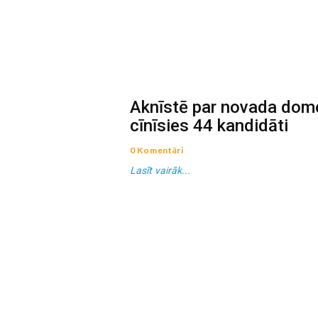
Aknīstē par novada dom
cīnīsies 44 kandidāti
0 Komentāri
Lasīt vairāk...