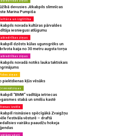
Sabiedrības ziņas
ūžībā devusies Jēkabpils slimnīcas
rste Marina Pumpiša
Kultūra un izglītība
ēkabpils novada kultūras pārvaldes
dītāja iesniegusi atlūgumu
Sabiedrības ziņas
ēkabpilī dzēsts kūlas ugunsgrēks un
brīvota kaija no 30 metru augsta torņa
Sabiedrības ziņas
kabpils novadā notiks lauka taktiskais
ingrinājums
Vides ziņas
o piektdienas kļūs vēsāks
Kriminālziņas
kabpilī “BMW” vadītāja ietriecas
pgaismes stabā un smilšu kastē
Dienas izvēle
ēkabpilī risināsies spēcīgākā Zvaigžņu
ēle festivāla vēsturē – draftā
iedalīsies vairāku paaudžu hokeja
eģendas
Reklāmraksti