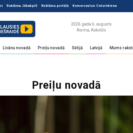
mi
Reklāma Jēkabpilī
Reklāma portālā
Komercavīze Ceturtdiena
2026.gada 6. augusts
Aisma, Askolds
Līvānu novadā
Preiļu novadā
Sēlijā
Latvijā
Mums rakst
Preiļu novadā