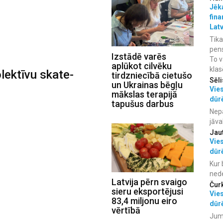
Jēka
fina
Lat
Tika
pens
Izstādē varēs
To v
aplūkot cilvēku
klas
olektīvu skate-
tirdzniecībā cietušo
Sēli
un Ukrainas bēgļu
Vies
mākslas terapijā
dūr
tapušus darbus
Nepa
jāva
Jau
Vies
dūr
Kur 
ned
Latvija pērn svaigo
Čur
sieru eksportējusi
Vies
83,4 miljonu eiro
dūr
vērtībā
Jum