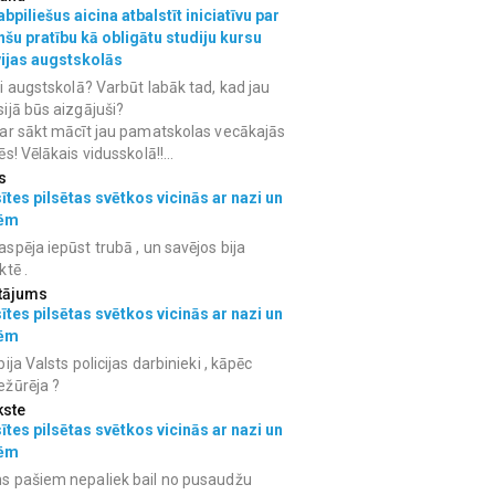
bpiliešus aicina atbalstīt iniciatīvu par
nšu pratību kā obligātu studiju kursu
vijas augstskolās
i augstskolā? Varbūt labāk tad, kad jau
ijā būs aizgājuši?
ar sākt mācīt jau pamatskolas vecākajās
ēs! Vēlākais vidusskolā!!...
s
ītes pilsētas svētkos vicinās ar nazi un
ēm
spēja iepūst trubā , un savējos bija
ktē .
tājums
ītes pilsētas svētkos vicinās ar nazi un
ēm
bija Valsts policijas darbinieki , kāpēc
ežūrēja ?
kste
ītes pilsētas svētkos vicinās ar nazi un
ēm
s pašiem nepaliek bail no pusaudžu