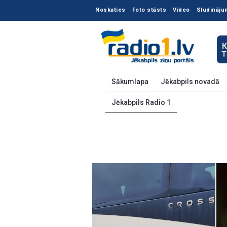
Noskaties
Foto stāsts
Video
Sludināju
Sākumlapa
Jēkabpils novadā
Jēkabpils Radio 1