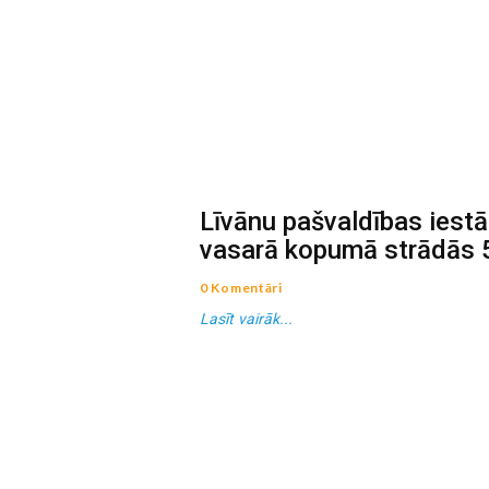
Līvānu pašvaldības ies
vasarā kopumā strādās 5
0 Komentāri
Lasīt vairāk...