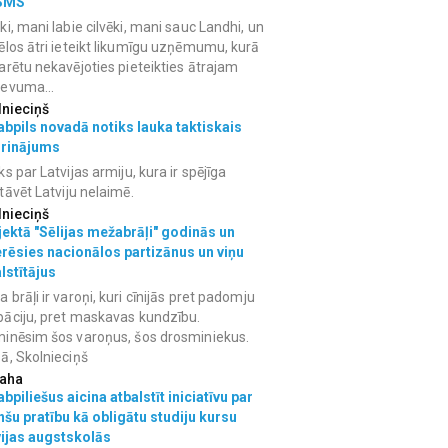
SMS
ki, mani labie cilvēki, mani sauc Landhi, un
ēlos ātri ieteikt likumīgu uzņēmumu, kurā
arētu nekavējoties pieteikties ātrajam
devuma...
lnieciņš
bpils novadā notiks lauka taktiskais
grinājums
ks par Latvijas armiju, kura ir spējīga
tāvēt Latviju nelaimē.
lnieciņš
ektā "Sēlijas mežabrāļi" godinās un
erēsies nacionālos partizānus un viņu
lstītājus
 brāļi ir varoņi, kuri cīnijās pret padomju
āciju, pret maskavas kundzību.
inēsim šos varoņus, šos drosminiekus.
ā, Skolnieciņš
aha
bpiliešus aicina atbalstīt iniciatīvu par
nšu pratību kā obligātu studiju kursu
vijas augstskolās