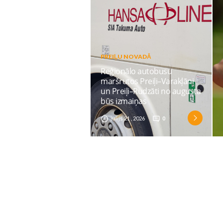
PREIĻU NOVADĀ
Reģionālo autobusu
maršrutos Preiļi–Varakļāni
un Preiļi–Rudzāti no augusta
būs izmaiņas
julijs 21 , 2026
0