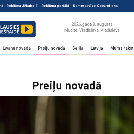
mi
Reklāma Jēkabpilī
Reklāma portālā
Komercavīze Ceturtdiena
2026.gada 8. augusts
Mudīte, Vladislava, Vladislavs
Līvānu novadā
Preiļu novadā
Sēlijā
Latvijā
Mums rakst
Preiļu novadā