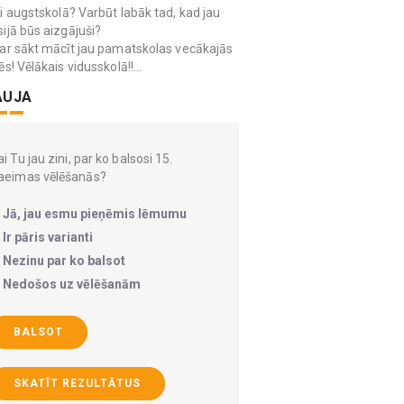
i augstskolā? Varbūt labāk tad, kad jau
ijā būs aizgājuši?
ar sākt mācīt jau pamatskolas vecākajās
ēs! Vēlākais vidusskolā!!...
AUJA
i Tu jau zini, par ko balsosi 15.
aeimas vēlēšanās?
Jā, jau esmu pieņēmis lēmumu
Ir pāris varianti
Nezinu par ko balsot
Nedošos uz vēlēšanām
BALSOT
SKATĪT REZULTĀTUS