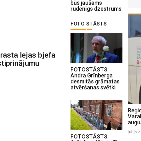
būs jaušams
rudenīgs dzestrums
FOTO STĀSTS
rasta lejas bjefa
tiprinājumu
FOTOSTĀSTS:
Andra Grīnberga
desmitās grāmatas
atvēršanas svētki
Raivim Bogotajam augsts sasniegums
Reģi
Eiropas U18 čempionātā
Varak
augu
julijs 28 , 2026
julijs 
FOTOSTĀSTS: