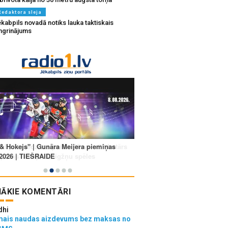
Redaktora sleja
kabpils novadā notiks lauka taktiskais
ingrinājums
ĀKIE KOMENTĀRI
dhi
mais naudas aizdevums bez maksas no