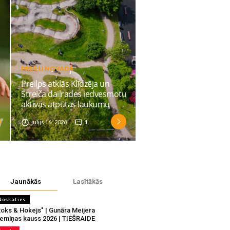
PREIĻU NOVADĀ
Preiļos atklās Klīdzēja un
Streiča daiļrades iedvesmotu
aktīvās atpūtas laukumu
julijs 16 , 2026
1
Jaunākās
Lasītākās
Noskaties
Roks & Hokejs" | Gunāra Meijera
iemiņas kauss 2026 | TIEŠRAIDE