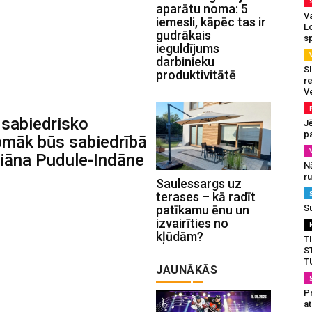
aparātu noma: 5
Va
iemesli, kāpēc tas ir
L
gudrākais
s
ieguldījums
darbinieku
SI
produktivitātē
re
V
 sabiedrisko
J
pa
rpmāk būs sabiedrībā
Liāna Pudule-Indāne
N
r
Saulessargs uz
terases – kā radīt
S
patīkamu ēnu un
izvairīties no
kļūdām?
T
S
T
JAUNĀKĀS
Pr
a