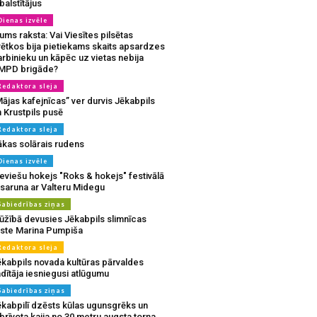
balstītājus
Dienas izvēle
ms raksta: Vai Viesītes pilsētas
vētkos bija pietiekams skaits apsardzes
rbinieku un kāpēc uz vietas nebija
MPD brigāde?
Redaktora sleja
ājas kafejnīcas” ver durvis Jēkabpils
 Krustpils pusē
Redaktora sleja
ākas solārais rudens
Dienas izvēle
eviešu hokejs "Roks & hokejs" festivālā
 saruna ar Valteru Midegu
Sabiedrības ziņas
ūžībā devusies Jēkabpils slimnīcas
rste Marina Pumpiša
Redaktora sleja
ēkabpils novada kultūras pārvaldes
dītāja iesniegusi atlūgumu
Sabiedrības ziņas
ēkabpilī dzēsts kūlas ugunsgrēks un
brīvota kaija no 30 metru augsta torņa