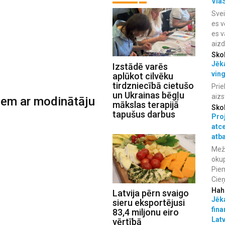
Via
Svei
es v
es v
aiz
Sko
Jēka
Izstādē varēs
vin
aplūkot cilvēku
tirdzniecībā cietušo
Prie
un Ukrainas bēgļu
aizs
kiem ar modinātāju
mākslas terapijā
Sko
tapušus darbus
Proj
atc
atba
Meža
okup
Piem
Cieņ
Hah
Latvija pērn svaigo
Jēka
sieru eksportējusi
fina
83,4 miljonu eiro
Lat
vērtībā