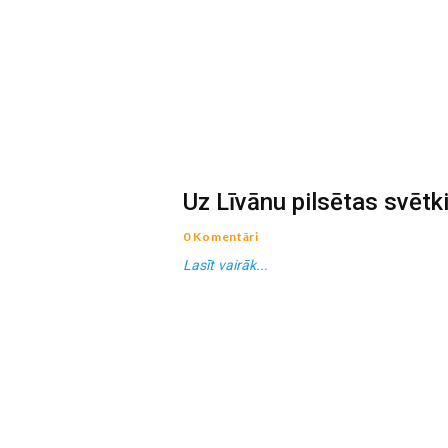
Uz Līvānu pilsētas svēt
0 Komentāri
Lasīt vairāk...