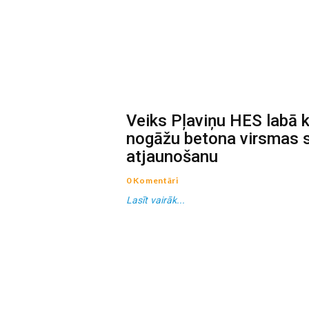
Veiks Pļaviņu HES labā k
nogāžu betona virsmas s
atjaunošanu
0 Komentāri
Lasīt vairāk...