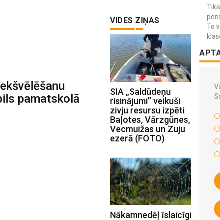
Tika
pens
VIDES ZIŅAS
To v
klas
APT
riekšvēlēšanu
Va
SIA „Saldūdeņu
tpils pamatskolā
S
risinājumi” veikuši
zivju resursu izpēti
Baļotes, Vārzgūnes,
Vecmuižas un Zuju
ezerā (FOTO)
Nākamnedēļ īslaicīgi