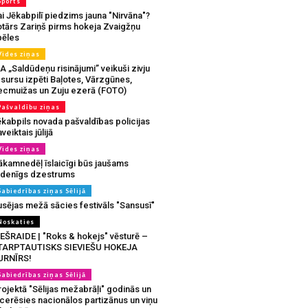
Sports
i Jēkabpilī piedzims jauna "Nirvāna"?
otārs Zariņš pirms hokeja Zvaigžņu
pēles
Vides ziņas
A „Saldūdeņu risinājumi” veikuši zivju
sursu izpēti Baļotes, Vārzgūnes,
ecmuižas un Zuju ezerā (FOTO)
Pašvaldību ziņas
ēkabpils novada pašvaldības policijas
veiktais jūlijā
Vides ziņas
ākamnedēļ īslaicīgi būs jaušams
udenīgs dzestrums
Sabiedrības ziņas Sēlijā
usējas mežā sācies festivāls "Sansusī"
Noskaties
IEŠRAIDE | "Roks & hokejs" vēsturē –
TARPTAUTISKS SIEVIEŠU HOKEJA
URNĪRS!
Sabiedrības ziņas Sēlijā
ojektā "Sēlijas mežabrāļi" godinās un
tcerēsies nacionālos partizānus un viņu