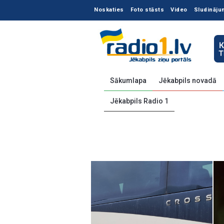
Noskaties
Foto stāsts
Video
Sludināju
Sākumlapa
Jēkabpils novadā
Jēkabpils Radio 1