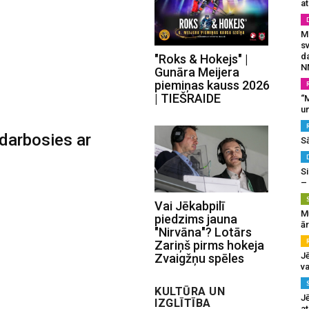
at
Mu
s
da
"Roks & Hokejs" |
N
Gunāra Meijera
piemiņas kauss 2026
| TIEŠRAIDE
“M
un
darbosies ar
S
Si
–
Vai Jēkabpilī
M
piedzims jauna
ā
"Nirvāna"? Lotārs
Zariņš pirms hokeja
J
Zvaigžņu spēles
va
KULTŪRA UN
J
IZGLĪTĪBA
at