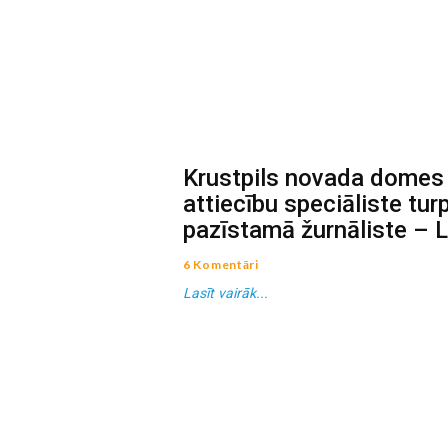
Krustpils novada domes
attiecību speciāliste tu
pazīstamā žurnāliste – 
6 Komentāri
Lasīt vairāk...