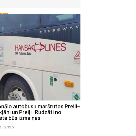
onālo autobusu maršrutos Preiļi–
Preiļos atklās Klīdzēja
ļāni un Preiļi–Rudzāti no
daiļrades iedvesmotu 
sta būs izmaiņas
laukumu
21 , 2026
julijs 16 , 2026