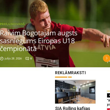
PREIĻU NOVADĀ
Raivim Bogotajam augsts
sasniegums Eiropas U18
čempionātā
julijs 28 , 2026
0
REKLĀMRAKSTI
"
p
SIA Rolling kafijas