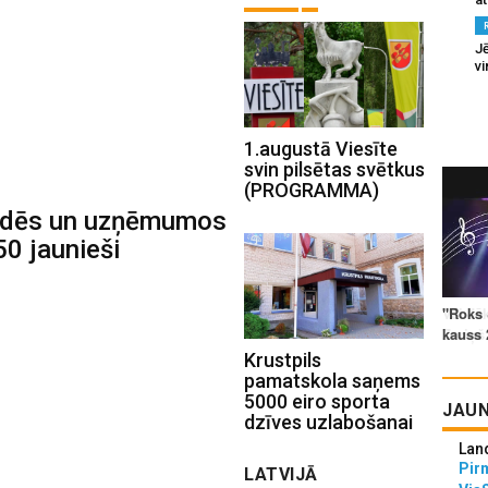
Jē
v
1.augustā Viesīte
svin pilsētas svētkus
(PROGRAMMA)
tādēs un uzņēmumos
0 jaunieši
Krustpils
pamatskola saņems
5000 eiro sporta
JAUN
dzīves uzlabošanai
Lan
Pir
LATVIJĀ