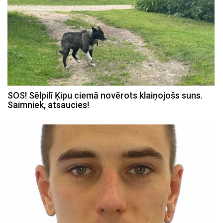
SOS! Sēlpilī Ķipu ciemā novērots klaiņojošs suns.
Saimniek, atsaucies!