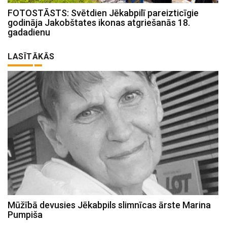
FOTOSTĀSTS: Svētdien Jēkabpilī pareizticīgie
godināja Jakobštates ikonas atgriešanās 18.
gadadienu
LASĪTĀKĀS
Mūžībā devusies Jēkabpils slimnīcas ārste Marina
Pumpiša