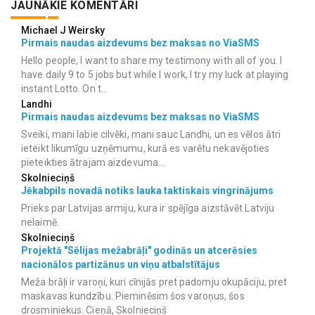
JAUNĀKIE KOMENTĀRI
Michael J Weirsky
Pirmais naudas aizdevums bez maksas no ViaSMS
Hello people, I want to share my testimony with all of you. I
have daily 9 to 5 jobs but while I work, I try my luck at playing
instant Lotto. On t...
Landhi
Pirmais naudas aizdevums bez maksas no ViaSMS
Sveiki, mani labie cilvēki, mani sauc Landhi, un es vēlos ātri
ieteikt likumīgu uzņēmumu, kurā es varētu nekavējoties
pieteikties ātrajam aizdevuma...
Skolnieciņš
Jēkabpils novadā notiks lauka taktiskais vingrinājums
Prieks par Latvijas armiju, kura ir spējīga aizstāvēt Latviju
nelaimē.
Skolnieciņš
Projektā "Sēlijas mežabrāļi" godinās un atcerēsies
nacionālos partizānus un viņu atbalstītājus
Meža brāļi ir varoņi, kuri cīnijās pret padomju okupāciju, pret
maskavas kundzību. Pieminēsim šos varoņus, šos
drosminiekus. Cieņā, Skolnieciņš