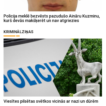
Policija meklē bezvēsts pazudušo Aināru Kuzminu,
kurš devās makšķerēt un nav atgriezies
KRIMINĀLZIŅAS
Viesītes pilsētas svētkos vicinās ar nazi un dūrēm