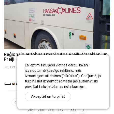
8
Reģionālo autobusu maršrutos Preiļi–Varakļāni un
P
Preiļi–Rudzāti no augusta būs izmaiņas
i
Lai optimizētu jūsu vietnes darbu, kā arī
julijs 21 , 2026
ju
izveidotu mērķtiecīgu reklāmu, mēs
izmantojam sīkdatnes ("sīkfailus"). Gadījumā, ja
turpināsiet izmantot šo vietni, jūs automātiski
piekrītat failu lietošanas noteikumiem.
Akceptēt un turpināt
...
1
257
258
259
260
261
262
263
...
264
265
266
267
331