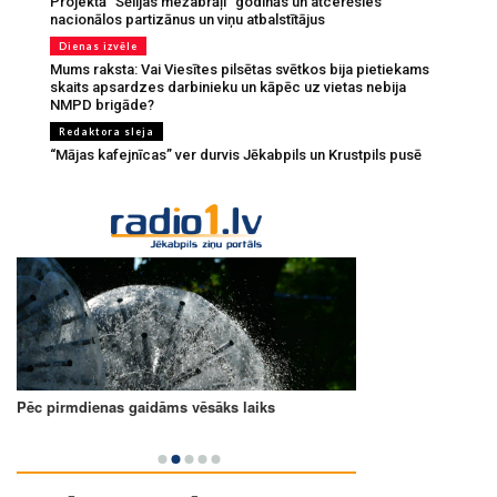
Projektā "Sēlijas mežabrāļi" godinās un atcerēsies
nacionālos partizānus un viņu atbalstītājus
Dienas izvēle
Mums raksta: Vai Viesītes pilsētas svētkos bija pietiekams
skaits apsardzes darbinieku un kāpēc uz vietas nebija
NMPD brigāde?
Redaktora sleja
“Mājas kafejnīcas” ver durvis Jēkabpils un Krustpils pusē