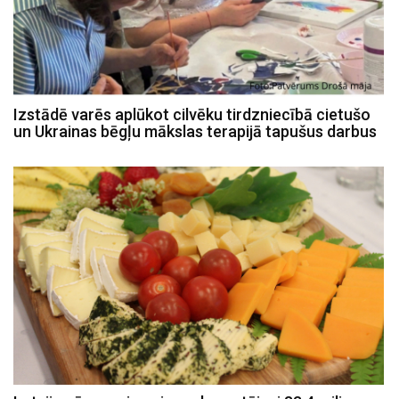
Izstādē varēs aplūkot cilvēku tirdzniecībā cietušo
un Ukrainas bēgļu mākslas terapijā tapušus darbus