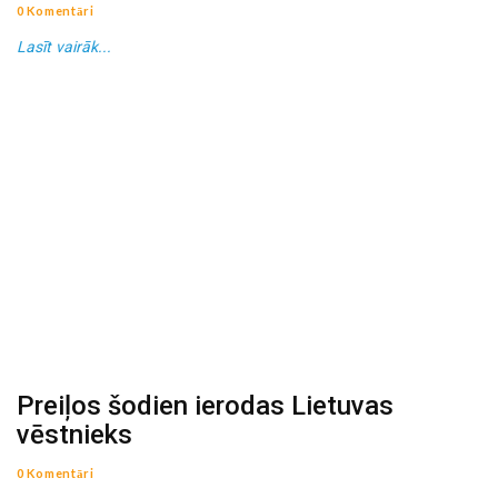
0 Komentāri
Lasīt vairāk...
Preiļos šodien ierodas Lietuvas
vēstnieks
0 Komentāri