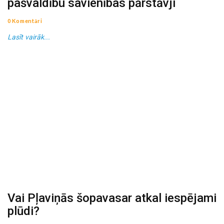
pašvaldību savienības pārstāvji
0 Komentāri
Lasīt vairāk...
Vai Pļaviņās šopavasar atkal iespējami
plūdi?