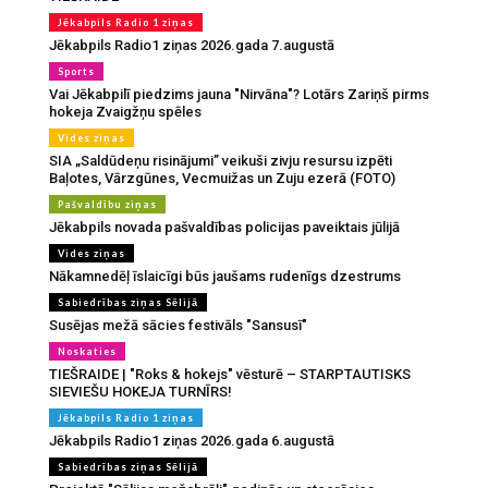
Jēkabpils Radio 1 ziņas
Jēkabpils Radio1 ziņas 2026.gada 7.augustā
Sports
Vai Jēkabpilī piedzims jauna "Nirvāna"? Lotārs Zariņš pirms
hokeja Zvaigžņu spēles
Vides ziņas
SIA „Saldūdeņu risinājumi” veikuši zivju resursu izpēti
Baļotes, Vārzgūnes, Vecmuižas un Zuju ezerā (FOTO)
Pašvaldību ziņas
Jēkabpils novada pašvaldības policijas paveiktais jūlijā
Vides ziņas
Nākamnedēļ īslaicīgi būs jaušams rudenīgs dzestrums
Sabiedrības ziņas Sēlijā
Susējas mežā sācies festivāls "Sansusī"
Noskaties
TIEŠRAIDE | "Roks & hokejs" vēsturē – STARPTAUTISKS
SIEVIEŠU HOKEJA TURNĪRS!
Jēkabpils Radio 1 ziņas
Jēkabpils Radio1 ziņas 2026.gada 6.augustā
Sabiedrības ziņas Sēlijā