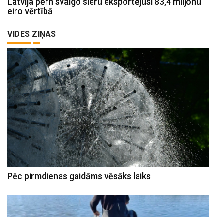
Latvija pērn svaigo sieru eksportējusi 83,4 miljonu
eiro vērtībā
VIDES ZIŅAS
Pēc pirmdienas gaidāms vēsāks laiks