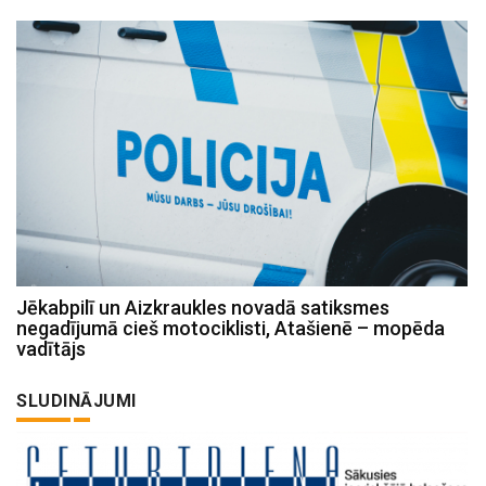
Jēkabpilī un Aizkraukles novadā satiksmes
negadījumā cieš motociklisti, Atašienē – mopēda
vadītājs
SLUDINĀJUMI