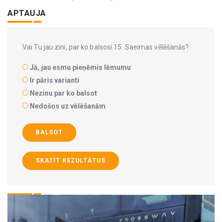
APTAUJA
Vai Tu jau zini, par ko balsosi 15. Saeimas vēlēšanās?
Jā, jau esmu pieņēmis lēmumu
Ir pāris varianti
Nezinu par ko balsot
Nedošos uz vēlēšanām
BALSOT
SKATĪT REZULTĀTUS