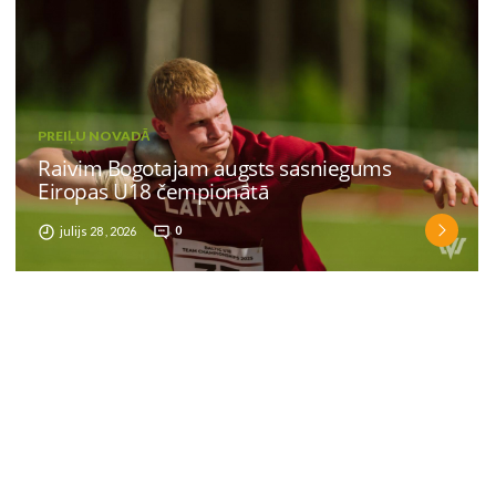
PREIĻU NOVADĀ
Raivim Bogotajam augsts sasniegums
Eiropas U18 čempionātā
julijs 28 , 2026
0