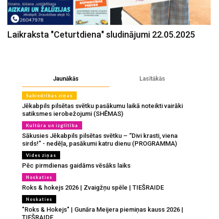
Laikraksta "Ceturtdiena" sludinājumi 22.05.2025
Jaunākās
Lasītākās
Sabiedrības ziņas
Jēkabpils pilsētas svētku pasākumu laikā noteikti vairāki
satiksmes ierobežojumi (SHĒMAS)
Kultūra un izglītība
Sākusies Jēkabpils pilsētas svētku – “Divi krasti, viena
sirds!” - nedēļa, pasākumi katru dienu (PROGRAMMA)
Vides ziņas
Pēc pirmdienas gaidāms vēsāks laiks
Noskaties
Roks & hokejs 2026 | Zvaigžņu spēle | TIEŠRAIDE
Noskaties
"Roks & Hokejs" | Gunāra Meijera piemiņas kauss 2026 |
TIEŠRAIDE