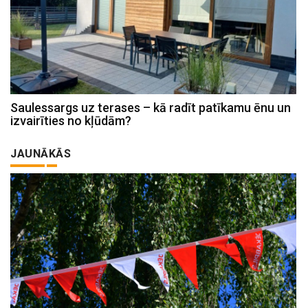
Saulessargs uz terases – kā radīt patīkamu ēnu un
izvairīties no kļūdām?
JAUNĀKĀS