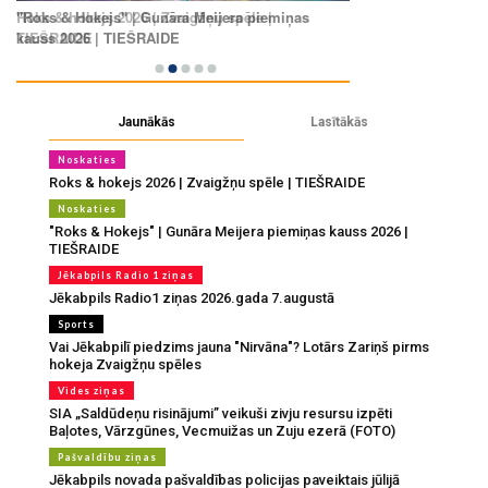
Jaunākās
Lasītākās
Noskaties
Roks & hokejs 2026 | Zvaigžņu spēle | TIEŠRAIDE
Noskaties
"Roks & Hokejs" | Gunāra Meijera piemiņas kauss 2026 |
TIEŠRAIDE
Jēkabpils Radio 1 ziņas
Jēkabpils Radio1 ziņas 2026.gada 7.augustā
Sports
Vai Jēkabpilī piedzims jauna "Nirvāna"? Lotārs Zariņš pirms
hokeja Zvaigžņu spēles
Vides ziņas
SIA „Saldūdeņu risinājumi” veikuši zivju resursu izpēti
Baļotes, Vārzgūnes, Vecmuižas un Zuju ezerā (FOTO)
Pašvaldību ziņas
Jēkabpils novada pašvaldības policijas paveiktais jūlijā