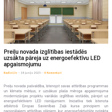
Preiļu novada izglītības iestādēs
uzsākta pāreja uz energoefektīvu LED
apgaismojumu
Radio1.lv
--
18 junijs 2025 --
0 Komentāri
Preiļu novada pašvaldība, īstenojot savas attīstības programmas
un klimata mērķus, ir uzsākusi plaša mēroga apgaismojuma
modernizācijas projektu vairākās izglītības iestādēs, pārejot uz
energoefektīviem LED risinājumiem. Iniciatīva tiek īstenota
atbilstoši Eiropas Savienības Zaļā kursa principiem un
nacionālajiem attīstības plāniem, kur energoefektivitāte noteikta