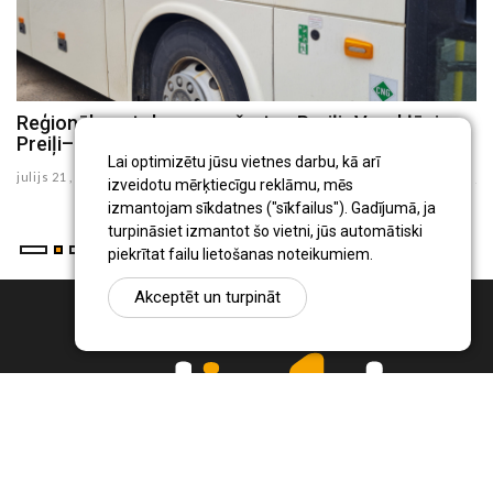
8
Reģionālo autobusu maršrutos Preiļi–Varakļāni un
P
Preiļi–Rudzāti no augusta būs izmaiņas
i
Lai optimizētu jūsu vietnes darbu, kā arī
julijs 21 , 2026
ju
izveidotu mērķtiecīgu reklāmu, mēs
izmantojam sīkdatnes ("sīkfailus"). Gadījumā, ja
turpināsiet izmantot šo vietni, jūs automātiski
piekrītat failu lietošanas noteikumiem.
Akceptēt un turpināt