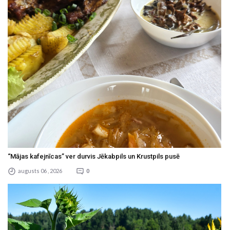
“Mājas kafejnīcas” ver durvis Jēkabpils un Krustpils pusē
augusts 06 , 2026
0