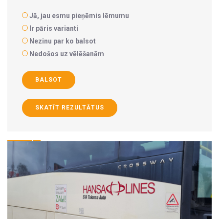
Jā, jau esmu pieņēmis lēmumu
Ir pāris varianti
Nezinu par ko balsot
Nedošos uz vēlēšanām
BALSOT
SKATĪT REZULTĀTUS