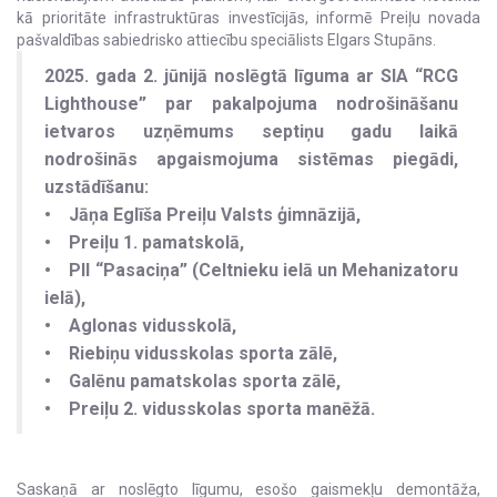
kā prioritāte infrastruktūras investīcijās, informē Preiļu novada
pašvaldības sabiedrisko attiecību speciālists Elgars Stupāns.
2025. gada 2. jūnijā noslēgtā līguma ar SIA “RCG
Lighthouse” par pakalpojuma nodrošināšanu
ietvaros uzņēmums septiņu gadu laikā
nodrošinās apgaismojuma sistēmas piegādi,
uzstādīšanu:
• Jāņa Eglīša Preiļu Valsts ģimnāzijā,
• Preiļu 1. pamatskolā,
• PII “Pasaciņa” (Celtnieku ielā un Mehanizatoru
ielā),
• Aglonas vidusskolā,
• Riebiņu vidusskolas sporta zālē,
• Galēnu pamatskolas sporta zālē,
• Preiļu 2. vidusskolas sporta manēžā.
Saskaņā ar noslēgto līgumu, esošo gaismekļu demontāža,