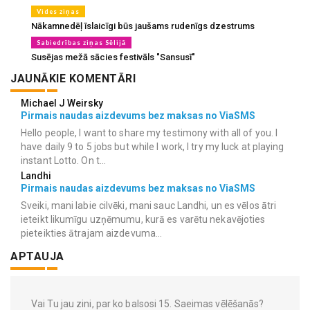
Vides ziņas
Nākamnedēļ īslaicīgi būs jaušams rudenīgs dzestrums
Sabiedrības ziņas Sēlijā
Susējas mežā sācies festivāls "Sansusī"
JAUNĀKIE KOMENTĀRI
Michael J Weirsky
Pirmais naudas aizdevums bez maksas no ViaSMS
Hello people, I want to share my testimony with all of you. I
have daily 9 to 5 jobs but while I work, I try my luck at playing
instant Lotto. On t...
Landhi
Pirmais naudas aizdevums bez maksas no ViaSMS
Sveiki, mani labie cilvēki, mani sauc Landhi, un es vēlos ātri
ieteikt likumīgu uzņēmumu, kurā es varētu nekavējoties
pieteikties ātrajam aizdevuma...
APTAUJA
Vai Tu jau zini, par ko balsosi 15. Saeimas vēlēšanās?