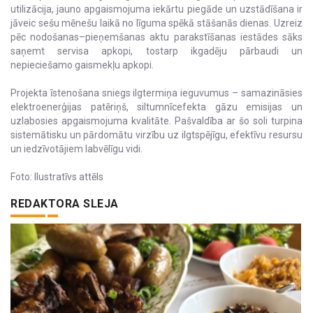
utilizācija, jauno apgaismojuma iekārtu piegāde un uzstādīšana ir
jāveic sešu mēnešu laikā no līguma spēkā stāšanās dienas. Uzreiz
pēc nodošanas–pieņemšanas aktu parakstīšanas iestādes sāks
saņemt servisa apkopi, tostarp ikgadēju pārbaudi un
nepieciešamo gaismekļu apkopi.
Projekta īstenošana sniegs ilgtermiņa ieguvumus – samazināsies
elektroenerģijas patēriņš, siltumnīcefekta gāzu emisijas un
uzlabosies apgaismojuma kvalitāte. Pašvaldība ar šo soli turpina
sistemātisku un pārdomātu virzību uz ilgtspējīgu, efektīvu resursu
un iedzīvotājiem labvēlīgu vidi.
Foto: Ilustratīvs attēls
REDAKTORA SLEJA