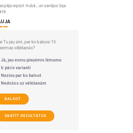
spēja iepūst trubā , un savējos bija
ktē .
AUJA
i Tu jau zini, par ko balsosi 15.
aeimas vēlēšanās?
Jā, jau esmu pieņēmis lēmumu
Ir pāris varianti
Nezinu par ko balsot
Nedošos uz vēlēšanām
BALSOT
SKATĪT REZULTĀTUS