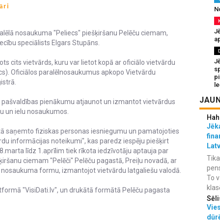
āri
N
Jē
ralēlā nosaukuma "Peliecs" piešķiršanu Pelēču ciemam,
a
iecību speciālists Elgars Stupāns.
J
ts cits vietvārds, kuru var lietot kopā ar oficiālo vietvārdu
sp
liecs). Oficiālos paralēlnosaukumus apkopo Vietvārdu
p
istrā.
l
JAUN
z pašvaldības pienākumu atjaunot un izmantot vietvārdus
etu un ielu nosaukumos.
Hah
Jēka
rtā saņemto fiziskas personas iesniegumu un pamatojoties
fina
du informācijas noteikumi", kas paredz iespēju piešķirt
Lat
marta līdz 1.aprīlim tiek rīkota iedzīvotāju aptauja par
Tika
šķiršanu ciemam "Pelēči" Pelēču pagastā, Preiļu novadā, ar
pens
 nosaukuma formu, izmantojot vietvārdu latgaliešu valodā.
To v
klas
tformā "VisiDati.lv", un drukātā formātā Pelēču pagasta
Sēli
Vies
dūr