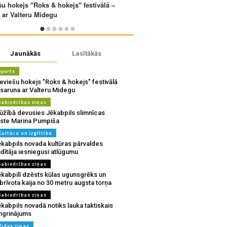
Jaunākās
Lasītākās
Sports
eviešu hokejs "Roks & hokejs" festivālā
 saruna ar Valteru Midegu
Sabiedrības ziņas
ūžībā devusies Jēkabpils slimnīcas
rste Marina Pumpiša
Kultūra un izglītība
ēkabpils novada kultūras pārvaldes
dītāja iesniegusi atlūgumu
Sabiedrības ziņas
ēkabpilī dzēsts kūlas ugunsgrēks un
brīvota kaija no 30 metru augsta torņa
Sabiedrības ziņas
kabpils novadā notiks lauka taktiskais
ingrinājums
Vides ziņas