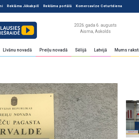
mi
Reklāma Jēkabpilī
Reklāma portālā
Komercavīze Ceturtdiena
2026.gada 6. augusts
Aisma, Askolds
Līvānu novadā
Preiļu novadā
Sēlijā
Latvijā
Mums rakst