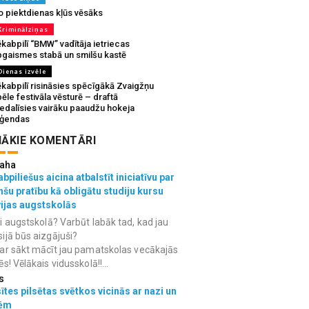
o piektdienas kļūs vēsāks
Kriminālziņas
kabpilī “BMW” vadītāja ietriecas
pgaismes stabā un smilšu kastē
Dienas izvēle
ēkabpilī risināsies spēcīgākā Zvaigžņu
ēle festivāla vēsturē – draftā
iedalīsies vairāku paaudžu hokeja
eģendas
ĀKIE KOMENTĀRI
aha
bpiliešus aicina atbalstīt iniciatīvu par
nšu pratību kā obligātu studiju kursu
vijas augstskolās
i augstskolā? Varbūt labāk tad, kad jau
ijā būs aizgājuši?
ar sākt mācīt jau pamatskolas vecākajās
ēs! Vēlākais vidusskolā!!...
s
ītes pilsētas svētkos vicinās ar nazi un
ēm