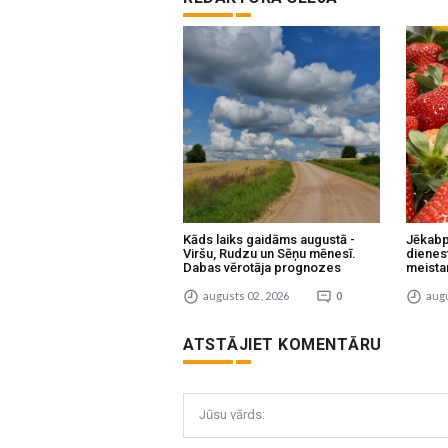
Kāds laiks gaidāms augustā -
Jēkabp
Viršu, Rudzu un Sēņu mēnesī.
dienes
Dabas vērotāja prognozes
meista
augusts 02 , 2026
0
augu
ATSTĀJIET KOMENTĀRU
Jūsu vārds: