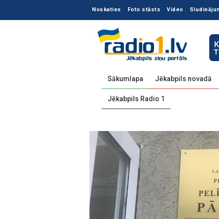
Noskaties
Foto stāsts
Video
Sludināju
Sākumlapa
Jēkabpils novadā
Jēkabpils Radio 1