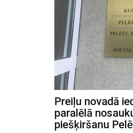
Preiļu novadā ie
paralēlā nosauk
piešķiršanu Pel