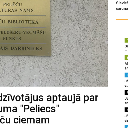
Si
–
M
ā
J
va
dzīvotājus aptaujā par
J
at
uma "Peliecs"
Jē
ēču ciemam
v