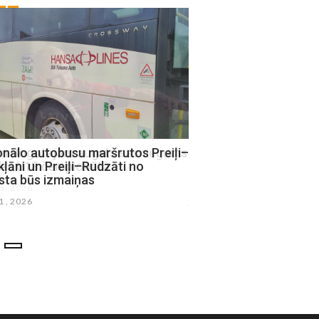
onālo autobusu maršrutos Preiļi–
Preiļos atklās Klīdzēja
ļāni un Preiļi–Rudzāti no
daiļrades iedvesmotu 
sta būs izmaiņas
laukumu
21 , 2026
julijs 16 , 2026