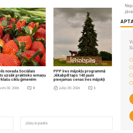
Nepa
jāva
APT
Va
S
ils novada Sociālais
PPP īres mājokļu programmā
ts uzsāk praktisko iemaņu
Jēkabpilī taps 140 jauni
rklašu ciklu ģimenēm
pieejamas cenas īres mājokļi
sts 02 , 2026
0
julijs 30 , 2026
1
Jūsu e-pasts