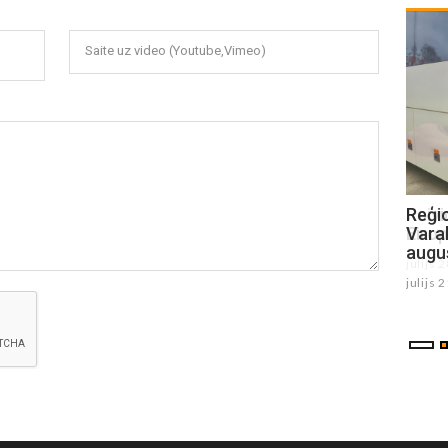
Saite uz video (Youtube,Vimeo)
Raivim Bogotajam augsts sasniegums
Reģi
Eiropas U18 čempionātā
Varak
augu
julijs 28 , 2026
julijs 