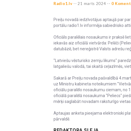
Radio1.lv
--
21 marts 2024 --
0 Koment
Preiļu novadā iedzīvotājus aptaujā par pa
portālu radio1.lv informēja sabiedrisko att
Oficiāls paralēlais nosaukums ir praksē lieto
iekavās aiz oficiālā vietvārda: Pelēči (Pe
datubāzē, bet nereģistrē Valsts adrešu reģ
"Latviešu vēsturisko zemju likums" pared
latgaliešu valodā, tai skaitā ceļazīmēs, vi
Sakarā ar Preiļu novada pašvaldībā 4.ma
uz Ministru kabineta noteikumiem "Vietvār
oficiālu paralēlo nosaukumu ciemam, no 18.
oficiālā paralēlā nosaukuma "Peliecs" pie
mērķi saglabāt novadam raksturīgo vietas
Aptaujas anketa pieejama elektroniski pla
pārvaldē.
REDAKTORA SLEJA