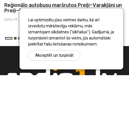
8
Reģionālo autobusu maršrutos Preiļi–Varakļāni un
P
Preiļi–Rudzāti no augusta būs izmaiņas
i
julijs 21 , 2026
ju
Lai optimizētu jūsu vietnes darbu, kā arī
izveidotu mērķtiecīgu reklāmu, mēs
izmantojam sīkdatnes ("sīkfailus"). Gadījumā, ja
turpināsiet izmantot šo vietni, jūs automātiski
piekrītat failu lietošanas noteikumiem.
Akceptēt un turpināt
Ziņu portāls Radio1.lv ir informācija un diskusija par Jēkabpils
pilsētas un reģiona novadu aktualitātēm. Svarīgākie notikumi un