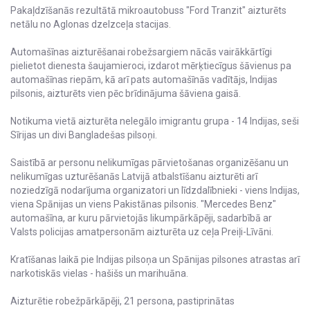
Pakaļdzīšanās rezultātā mikroautobuss "Ford Tranzit" aizturēts
netālu no Aglonas dzelzceļa stacijas.
Automašīnas aizturēšanai robežsargiem nācās vairākkārtīgi
pielietot dienesta šaujamieroci, izdarot mērķtiecīgus šāvienus pa
automašīnas riepām, kā arī pats automašīnās vadītājs, Indijas
pilsonis, aizturēts vien pēc brīdinājuma šāviena gaisā.
Notikuma vietā aizturēta nelegālo imigrantu grupa - 14 Indijas, seši
Sīrijas un divi Bangladešas pilsoņi.
Saistībā ar personu nelikumīgas pārvietošanas organizēšanu un
nelikumīgas uzturēšanās Latvijā atbalstīšanu aizturēti arī
noziedzīgā nodarījuma organizatori un līdzdalībnieki - viens Indijas,
viena Spānijas un viens Pakistānas pilsonis. "Mercedes Benz"
automašīna, ar kuru pārvietojās likumpārkāpēji, sadarbībā ar
Valsts policijas amatpersonām aizturēta uz ceļa Preiļi-Līvāni.
Kratīšanas laikā pie Indijas pilsoņa un Spānijas pilsones atrastas arī
narkotiskās vielas - hašišs un marihuāna.
Aizturētie robežpārkāpēji, 21 persona, pastiprinātas