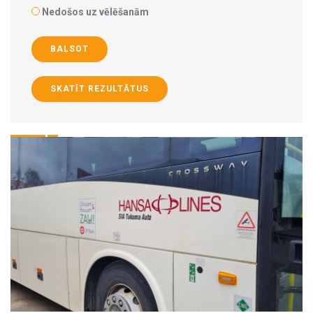
Nedošos uz vēlēšanām
BALSOT
SKATĪT REZULTĀTUS