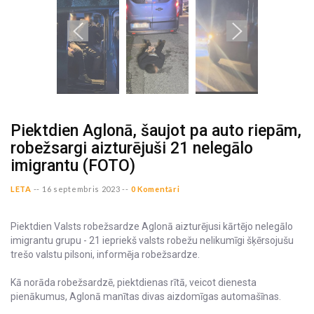
Piektdien Aglonā, šaujot pa auto riepām,
robežsargi aizturējuši 21 nelegālo
imigrantu (FOTO)
LETA
--
16 septembris 2023 --
0 Komentāri
Piektdien Valsts robežsardze Aglonā aizturējusi kārtējo nelegālo
imigrantu grupu - 21 iepriekš valsts robežu nelikumīgi šķērsojušu
trešo valstu pilsoni, informēja robežsardze.
Kā norāda robežsardzē, piektdienas rītā, veicot dienesta
pienākumus, Aglonā manītas divas aizdomīgas automašīnas.