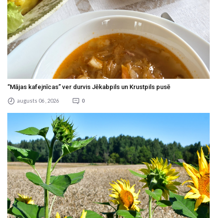
“Mājas kafejnīcas” ver durvis Jēkabpils un Krustpils pusē
augusts 06 , 2026
0