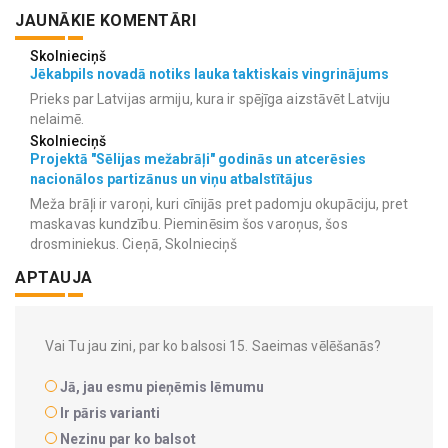
JAUNĀKIE KOMENTĀRI
Skolnieciņš
Jēkabpils novadā notiks lauka taktiskais vingrinājums
Prieks par Latvijas armiju, kura ir spējīga aizstāvēt Latviju
nelaimē.
Skolnieciņš
Projektā "Sēlijas mežabrāļi" godinās un atcerēsies
nacionālos partizānus un viņu atbalstītājus
Meža brāļi ir varoņi, kuri cīnijās pret padomju okupāciju, pret
maskavas kundzību. Pieminēsim šos varoņus, šos
drosminiekus. Cieņā, Skolnieciņš
APTAUJA
Vai Tu jau zini, par ko balsosi 15. Saeimas vēlēšanās?
Jā, jau esmu pieņēmis lēmumu
Ir pāris varianti
Nezinu par ko balsot