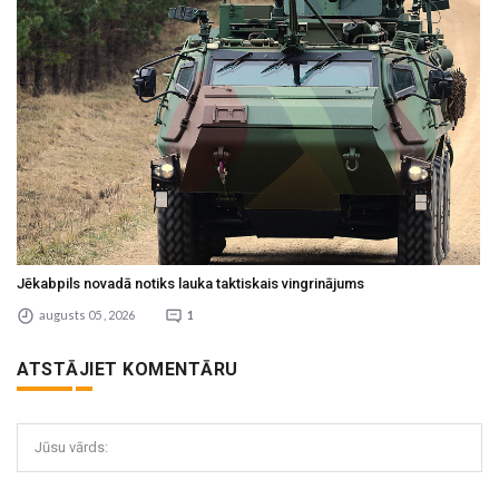
Jēkabpils novadā notiks lauka taktiskais vingrinājums
augusts 05 , 2026
1
ATSTĀJIET KOMENTĀRU
Jūsu vārds: