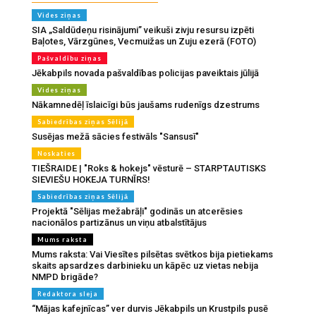
Vides ziņas
SIA „Saldūdeņu risinājumi” veikuši zivju resursu izpēti
Baļotes, Vārzgūnes, Vecmuižas un Zuju ezerā (FOTO)
Pašvaldību ziņas
Jēkabpils novada pašvaldības policijas paveiktais jūlijā
Vides ziņas
Nākamnedēļ īslaicīgi būs jaušams rudenīgs dzestrums
Sabiedrības ziņas Sēlijā
Susējas mežā sācies festivāls "Sansusī"
Noskaties
TIEŠRAIDE | "Roks & hokejs" vēsturē – STARPTAUTISKS
SIEVIEŠU HOKEJA TURNĪRS!
Sabiedrības ziņas Sēlijā
Projektā "Sēlijas mežabrāļi" godinās un atcerēsies
nacionālos partizānus un viņu atbalstītājus
Mums raksta
Mums raksta: Vai Viesītes pilsētas svētkos bija pietiekams
skaits apsardzes darbinieku un kāpēc uz vietas nebija
NMPD brigāde?
Redaktora sleja
“Mājas kafejnīcas” ver durvis Jēkabpils un Krustpils pusē