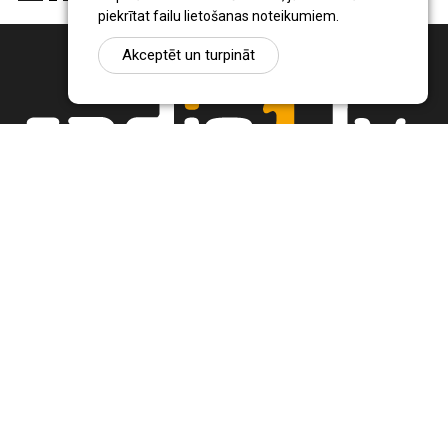
piekrītat failu lietošanas noteikumiem.
Akceptēt un turpināt
Ziņu portāls Radio1.lv ir informācija un diskusija par Jēkabpils
pilsētas un reģiona novadu aktualitātēm. Svarīgākie notikumi un
procesi Latvijā un pasaulē.
+371 22 320 220
zinas@radio1.lv