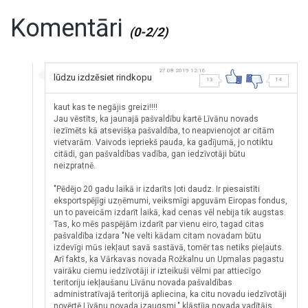
Komentāri
(0-2/2)
27.08.2019 12:16
lūdzu izdzēsiet rindkopu
13
14
kaut kas te negājis greizi!!!!
Jau vēstīts, ka jaunajā pašvaldību kartē Līvānu novads
iezīmēts kā atsevišķa pašvaldība, to neapvienojot ar citām
vietvarām. Vaivods iepriekš pauda, ka gadījumā, jo notiktu
citādi, gan pašvaldības vadība, gan iedzīvotāji būtu
neizpratnē.
"Pēdējo 20 gadu laikā ir izdarīts ļoti daudz. Ir piesaistīti
eksportspējīgi uzņēmumi, veiksmīgi apguvām Eiropas fondus,
un to paveicām izdarīt laikā, kad cenas vēl nebija tik augstas.
Tas, ko mēs paspējām izdarīt par vienu eiro, tagad citas
pašvaldība izdara "Ne velti kādam citam novadam būtu
izdevīgi mūs iekļaut savā sastāvā, tomēr tas netiks pieļauts.
Arī fakts, ka Vārkavas novada Rožkalnu un Upmalas pagastu
vairāku ciemu iedzīvotāji ir izteikuši vēlmi par attiecīgo
teritoriju iekļaušanu Līvānu novada pašvaldības
administratīvajā teritorijā apliecina, ka citu novadu iedzīvotāji
novērtē Līvānu novada izaugsmi," klāstīja novada vadītājs.