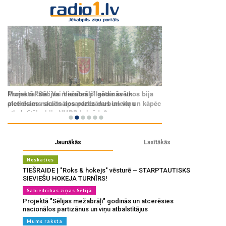
Jaunākās
Lasītākās
Noskaties
TIEŠRAIDE | "Roks & hokejs" vēsturē – STARPTAUTISKS
SIEVIEŠU HOKEJA TURNĪRS!
Sabiedrības ziņas Sēlijā
Projektā "Sēlijas mežabrāļi" godinās un atcerēsies
nacionālos partizānus un viņu atbalstītājus
Mums raksta