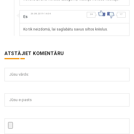
26.08.2019 14:04
24
17
Es
Ko tik neizdomā, lai saglabātu savus siltos krēslus.
ATSTĀJIET KOMENTĀRU
Jūsu vārds:
Jūsu e-pasts