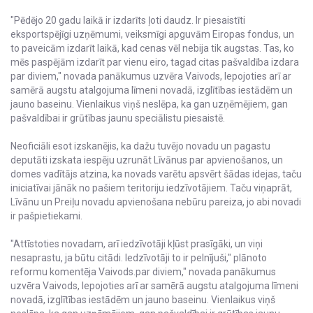
"Pēdējo 20 gadu laikā ir izdarīts ļoti daudz. Ir piesaistīti
eksportspējīgi uzņēmumi, veiksmīgi apguvām Eiropas fondus, un
to paveicām izdarīt laikā, kad cenas vēl nebija tik augstas. Tas, ko
mēs paspējām izdarīt par vienu eiro, tagad citas pašvaldība izdara
par diviem," novada panākumus uzvēra Vaivods, lepojoties arī ar
samērā augstu atalgojuma līmeni novadā, izglītības iestādēm un
jauno baseinu. Vienlaikus viņš neslēpa, ka gan uzņēmējiem, gan
pašvaldībai ir grūtības jaunu speciālistu piesaistē.
Neoficiāli esot izskanējis, ka dažu tuvējo novadu un pagastu
deputāti izskata iespēju uzrunāt Līvānus par apvienošanos, un
domes vadītājs atzina, ka novads varētu apsvērt šādas idejas, taču
iniciatīvai jānāk no pašiem teritoriju iedzīvotājiem. Taču viņaprāt,
Līvānu un Preiļu novadu apvienošana nebūru pareiza, jo abi novadi
ir pašpietiekami.
"Attīstoties novadam, arī iedzīvotāji kļūst prasīgāki, un viņi
nesaprastu, ja būtu citādi. Iedzīvotāji to ir pelnījuši," plānoto
reformu komentēja Vaivods.par diviem," novada panākumus
uzvēra Vaivods, lepojoties arī ar samērā augstu atalgojuma līmeni
novadā, izglītības iestādēm un jauno baseinu. Vienlaikus viņš