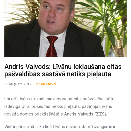
Andris Vaivods: Līvānu iekļaušana citas
pašvaldības sastāvā netiks pieļauta
26 augusts 2019 --
2 Komentāri
Lai arī Līvānu novada pievienošana citai pašvaldībai būtu
izdevīga otrai pusei, tas netiks pieļauts, paziņoja Līvānu
novada domes priekšsēdētājs Andris Vaivods (ZZS).
Viņš ir pārliecināts, ka tieši Līvānu novada stabilā izaugsme ir