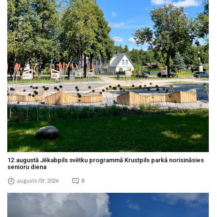
12.augustā Jēkabpils svētku programmā Krustpils parkā norisināsies
senioru diena
augusts 03 , 2026
0