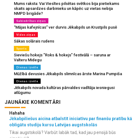
Mums raksta: Vai Viesītes pilsētas svētkos bija pietiekams
skaits apsardzes darbinieku un kāpēc uz vietas nebija
NMPD brigāde?
Sabiedrības ziņas
“Mājas kafejnīcas” ver durvis Jēkabpils un Krustpils pusē
Vides ziņas
Sākas solārais rudens
Sports
Sieviešu hokejs "Roks & hokejs" festivālā – saruna ar
Valteru Midegu
Dienas izvēle
Mūžībā devusies Jēkabpils slimnīcas ārste Marina Pumpiša
Dienas izvēle
Jēkabpils novada kultūras pārvaldes vadītāja iesniegusi
atlūgumu
JAUNĀKIE KOMENTĀRI
Hahaha
Jēkabpiliešus aicina atbalstīt iniciatīvu par finanšu pratību kā
obligātu studiju kursu Latvijas augstskolās
Tikai augstskolā? Varbūt labāk tad, kad jau pensijā būs