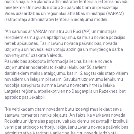
nodrošinājuši, ka plānotā administratīvi teritoriālā reforma novadu
neietekmē. Un novads ir starp 36 pašvaldībām arī precizētajā
Vides aizsardzības un reģionālās attīstības ministrijas (VARAM)
izstrādātajā administratīvi teritoriālā iedalījuma modelī.
"Arī sarunās ar VARAM ministru Juri Pūci (AP) un ministrijas
ierēdņiem esmu guvis apstiprinājumu, ka mūsu novada pozīcijas
netiek apšaubītas. Tas ir Līvānu novada pašvaldības, novada
uzņēmēju un novada iedzīvotāju apzinīga un mērķtiecīga darba
novērtējums," uzskata Vaivods.
Pašvaldības apkopotā informācija liecina, ka lielie novada
uzņēmumi ar nodarbināto skaitu lielāku par 50 saviem
darbiniekiem maksā atalgojumu, kas ir 12.augstākais starp visiem
novadiem un lielajām pilsētām. Savukārt uzņēmumu ienākumu
nodokļa aprēķinātā summa Līvānu novadam ir trešā lielākā
Latgales reģionā, atpaliekot vien no Daugavpils un Rēzeknes, bet
apsteidz pat Jēkabpili.
"Ne velti kādam citam novadam būtu izdevīgi mūs iekļaut savā
sastāvā, tomēr tas netiks pieļauts. Arī fakts, ka Vārkavas novada
Rožkalnu un Upmalas pagastu vairāku ciemu iedzīvotāji ir izteikuši
vēlmi par attiecīgo teritoriju iekļaušanu Līvānu novada pašvaldības
administratīvajā teritorijā apliecina, ka citu novadu iedzīvotāji