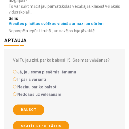
aizgājuši?
To var sākt mācīt jau pamatskolas vecākajās klasēs! Vēlākais
vidusskolā!!...
Sēlis
Viesītes pilsētas svētkos vicinās ar nazi un dūrēm
Nepaspēja iepūst trubā , un savējos bija jāvaktē .
APTAUJA
Vai Tu jau zini, par ko balsosi 15. Saeimas vēlēšanās?
Jā, jau esmu pieņēmis lēmumu
Ir pāris varianti
Nezinu par ko balsot
Nedošos uz vēlēšanām
BALSOT
SKATĪT REZULTĀTUS