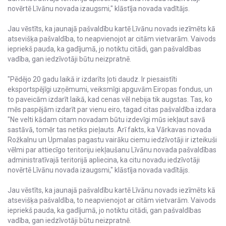
novērtē Līvānu novada izaugsmi," klāstīja novada vadītājs.
Jau vēstīts, ka jaunajā pašvaldību kartē Līvānu novads iezīmēts kā
atsevišķa pašvaldība, to neapvienojot ar citām vietvarām. Vaivods
iepriekš pauda, ka gadījumā, jo notiktu citādi, gan pašvaldības
vadība, gan iedzīvotāji būtu neizpratnē.
"Pēdējo 20 gadu laikā ir izdarīts ļoti daudz. Ir piesaistīti
eksportspējīgi uzņēmumi, veiksmīgi apguvām Eiropas fondus, un
to paveicām izdarīt laikā, kad cenas vēl nebija tik augstas. Tas, ko
mēs paspējām izdarīt par vienu eiro, tagad citas pašvaldība izdara
"Ne velti kādam citam novadam būtu izdevīgi mūs iekļaut savā
sastāvā, tomēr tas netiks pieļauts. Arī fakts, ka Vārkavas novada
Rožkalnu un Upmalas pagastu vairāku ciemu iedzīvotāji ir izteikuši
vēlmi par attiecīgo teritoriju iekļaušanu Līvānu novada pašvaldības
administratīvajā teritorijā apliecina, ka citu novadu iedzīvotāji
novērtē Līvānu novada izaugsmi," klāstīja novada vadītājs.
Jau vēstīts, ka jaunajā pašvaldību kartē Līvānu novads iezīmēts kā
atsevišķa pašvaldība, to neapvienojot ar citām vietvarām. Vaivods
iepriekš pauda, ka gadījumā, jo notiktu citādi, gan pašvaldības
vadība, gan iedzīvotāji būtu neizpratnē.