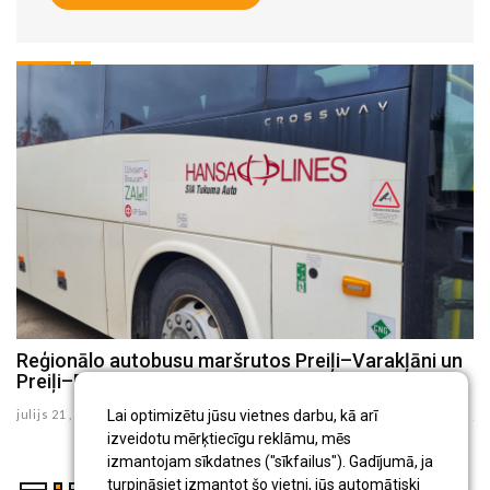
8
Reģionālo autobusu maršrutos Preiļi–Varakļāni un
P
Preiļi–Rudzāti no augusta būs izmaiņas
i
julijs 21 , 2026
ju
Lai optimizētu jūsu vietnes darbu, kā arī
izveidotu mērķtiecīgu reklāmu, mēs
izmantojam sīkdatnes ("sīkfailus"). Gadījumā, ja
turpināsiet izmantot šo vietni, jūs automātiski