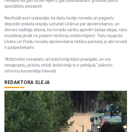
neslēpa, ka gan uzņēmējiem, gan pašvaldībai ir grūtības jaunu
speciālistu piesaistē.
Neoficiāli esot izskanējis, ka dažu tuvējo novadu un pagastu
deputāti izskata iespēju uzrunāt Līvānus par apvienošanos, un
domes vadītājs atzina, ka novads varētu apsvērt šādas idejas, taču
iniciatīvai jānāk no pašiem teritoriju iedzīvotājiem. Taču viņaprāt,
Līvānu un Preiļu novadu apvienošana nebūru pareiza, jo abi novadi
ir pašpietiekami.
"Attīstoties novadam, arī iedzīvotāji kļūst prasīgāki, un viņi
nesaprastu, ja būtu citādi. Iedzīvotāji to ir pelnījuši," plānoto
reformu komentēja Vaivods.
REDAKTORA SLEJA