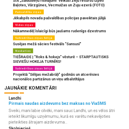
SIA „Saldūdeņu risinājumi” veikuši zivju resursu izpēti
Baļotes, Vārzgūnes, Vecmuižas un Zuju ezerā (FOTO)
Pašvaldību ziņas
Jēkabpils novada pašvaldības policijas paveiktais jūlijā
Vides ziņas
Nākamnedēļ īslaicīgi būs jaušams rudenīgs dzestrums
Sabiedrības ziņas Sēlijā
Susējas mežā sācies festivāls "Sansusī"
Noskaties
TIEŠRAIDE | "Roks & hokejs" vēsturē – STARPTAUTISKS
SIEVIEŠU HOKEJA TURNĪRS!
Sabiedrības ziņas Sēlijā
Projektā "Sēlijas mežabrāļi" godinās un atcerēsies
nacionālos partizānus un viņu atbalstītājus
JAUNĀKIE KOMENTĀRI
Landhi
Pirmais naudas aizdevums bez maksas no ViaSMS
Sveiki, mani labie cilvēki, mani sauc Landhi, un es vēlos ātri
ieteikt likumīgu uzņēmumu, kurā es varētu nekavējoties
pieteikties ātrajam aizdevuma...
Skolnieciņš