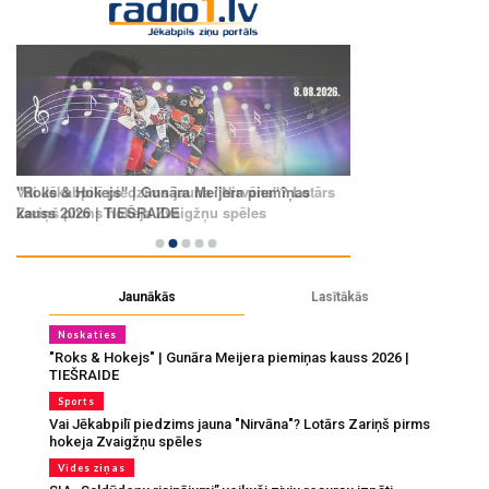
Jaunākās
Lasītākās
Noskaties
"Roks & Hokejs" | Gunāra Meijera piemiņas kauss 2026 |
TIEŠRAIDE
Sports
Vai Jēkabpilī piedzims jauna "Nirvāna"? Lotārs Zariņš pirms
hokeja Zvaigžņu spēles
Vides ziņas