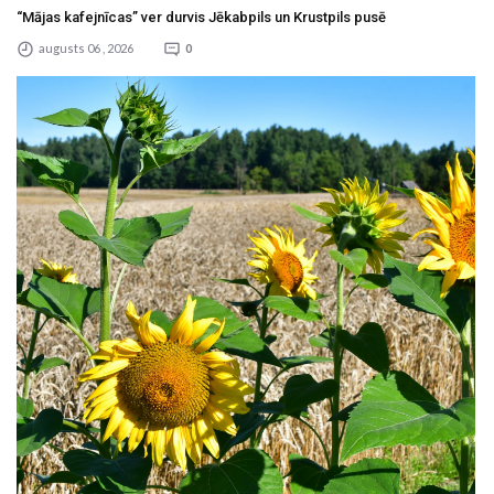
“Mājas kafejnīcas” ver durvis Jēkabpils un Krustpils pusē
augusts 06 , 2026
0