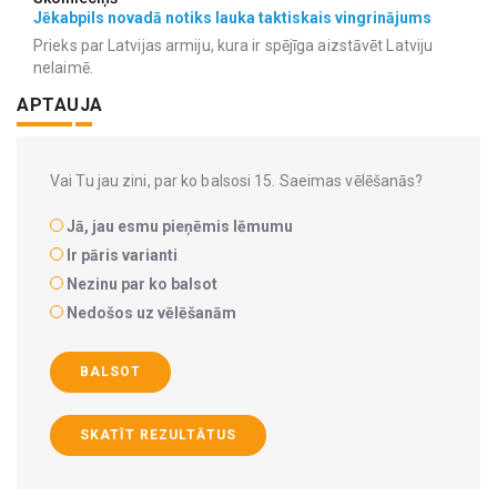
Jēkabpils novadā notiks lauka taktiskais vingrinājums
Prieks par Latvijas armiju, kura ir spējīga aizstāvēt Latviju
nelaimē.
APTAUJA
Vai Tu jau zini, par ko balsosi 15. Saeimas vēlēšanās?
Jā, jau esmu pieņēmis lēmumu
Ir pāris varianti
Nezinu par ko balsot
Nedošos uz vēlēšanām
BALSOT
SKATĪT REZULTĀTUS