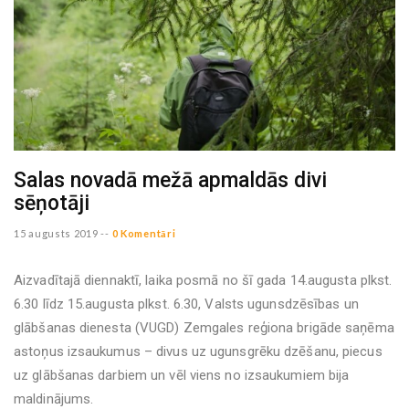
Salas novadā mežā apmaldās divi
sēņotāji
15 augusts 2019 --
0 Komentāri
Aizvadītajā diennaktī, laika posmā no šī gada 14.augusta plkst.
6.30 līdz 15.augusta plkst. 6.30, Valsts ugunsdzēsības un
glābšanas dienesta (VUGD) Zemgales reģiona brigāde saņēma
astoņus izsaukumus – divus uz ugunsgrēku dzēšanu, piecus
uz glābšanas darbiem un vēl viens no izsaukumiem bija
maldinājums.