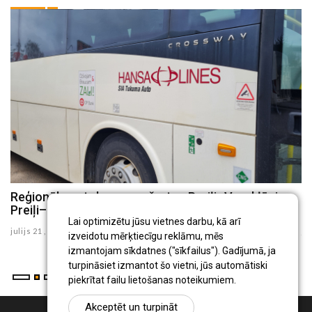
8
Reģionālo autobusu maršrutos Preiļi–Varakļāni un
P
Preiļi–Rudzāti no augusta būs izmaiņas
i
Lai optimizētu jūsu vietnes darbu, kā arī
julijs 21 , 2026
ju
izveidotu mērķtiecīgu reklāmu, mēs
izmantojam sīkdatnes ("sīkfailus"). Gadījumā, ja
turpināsiet izmantot šo vietni, jūs automātiski
piekrītat failu lietošanas noteikumiem.
Akceptēt un turpināt