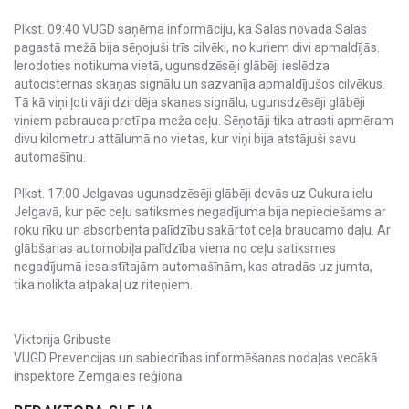
Plkst. 09:40 VUGD saņēma informāciju, ka Salas novada Salas
pagastā mežā bija sēņojuši trīs cilvēki, no kuriem divi apmaldījās.
Ierodoties notikuma vietā, ugunsdzēsēji glābēji ieslēdza
autocisternas skaņas signālu un sazvanīja apmaldījušos cilvēkus.
Tā kā viņi ļoti vāji dzirdēja skaņas signālu, ugunsdzēsēji glābēji
viņiem pabrauca pretī pa meža ceļu. Sēņotāji tika atrasti apmēram
divu kilometru attālumā no vietas, kur viņi bija atstājuši savu
automašīnu.
Plkst. 17:00 Jelgavas ugunsdzēsēji glābēji devās uz Cukura ielu
Jelgavā, kur pēc ceļu satiksmes negadījuma bija nepieciešams ar
roku rīku un absorbenta palīdzību sakārtot ceļa braucamo daļu. Ar
glābšanas automobiļa palīdzība viena no ceļu satiksmes
negadījumā iesaistītajām automašīnām, kas atradās uz jumta,
tika nolikta atpakaļ uz riteņiem.
Viktorija Gribuste
VUGD Prevencijas un sabiedrības informēšanas nodaļas vecākā
inspektore Zemgales reģionā