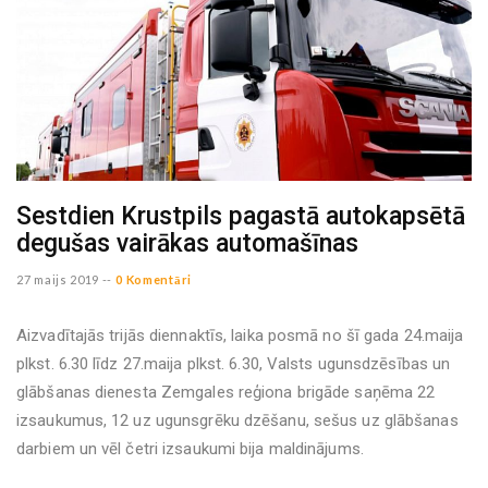
Sestdien Krustpils pagastā autokapsētā
degušas vairākas automašīnas
27 maijs 2019 --
0 Komentāri
Aizvadītajās trijās diennaktīs, laika posmā no šī gada 24.maija
plkst. 6.30 līdz 27.maija plkst. 6.30, Valsts ugunsdzēsības un
glābšanas dienesta Zemgales reģiona brigāde saņēma 22
izsaukumus, 12 uz ugunsgrēku dzēšanu, sešus uz glābšanas
darbiem un vēl četri izsaukumi bija maldinājums.