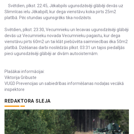
Svētdien, plkst. 22:45, Jēkabpils ugunsdzēsēji glābēji devās uz
Slimnīcas ielu Jēkabpilī, kur dega vienstāvu koka pirts 25m2
platībā. Pēc stundas ugunsgrēks tika nodzēsts.
Svētdien, plkst. 23:30, Vecumnieku un Iecavas ugunsdzēsēji glābēji
devās uz Vecumnieku novada Vecumnieku pagastu, kur dega
vienstāvu pirts 60m2 un tai klāt piebūvēta saimniecības ēka 50m2
platībā. Dzēšanas darbi noslēdzās plkst. 03:31 un tajos piedalījās
pieci ugunsdzēsēji glābēji ar divām autocisternām.
Plašākai informācijai:
Viktorija Gribuste
VUGD Prevencijas un sabiedrības informēšanas nodaļas vecākā
inspektore
REDAKTORA SLEJA