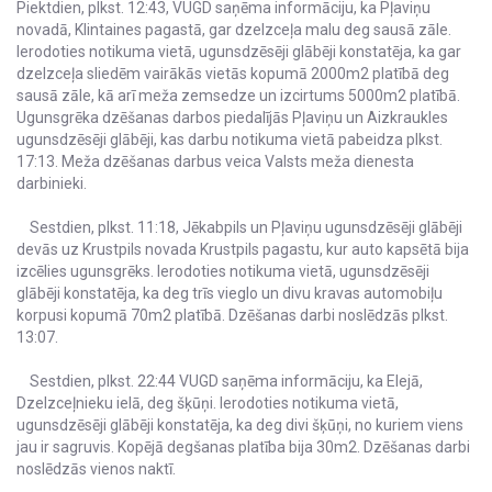
Piektdien, plkst. 12:43, VUGD saņēma informāciju, ka Pļaviņu
novadā, Klintaines pagastā, gar dzelzceļa malu deg sausā zāle.
Ierodoties notikuma vietā, ugunsdzēsēji glābēji konstatēja, ka gar
dzelzceļa sliedēm vairākās vietās kopumā 2000m2 platībā deg
sausā zāle, kā arī meža zemsedze un izcirtums 5000m2 platībā.
Ugunsgrēka dzēšanas darbos piedalījās Pļaviņu un Aizkraukles
ugunsdzēsēji glābēji, kas darbu notikuma vietā pabeidza plkst.
17:13. Meža dzēšanas darbus veica Valsts meža dienesta
darbinieki.
Sestdien, plkst. 11:18, Jēkabpils un Pļaviņu ugunsdzēsēji glābēji
devās uz Krustpils novada Krustpils pagastu, kur auto kapsētā bija
izcēlies ugunsgrēks. Ierodoties notikuma vietā, ugunsdzēsēji
glābēji konstatēja, ka deg trīs vieglo un divu kravas automobiļu
korpusi kopumā 70m2 platībā. Dzēšanas darbi noslēdzās plkst.
13:07.
Sestdien, plkst. 22:44 VUGD saņēma informāciju, ka Elejā,
Dzelzceļnieku ielā, deg šķūņi. Ierodoties notikuma vietā,
ugunsdzēsēji glābēji konstatēja, ka deg divi šķūņi, no kuriem viens
jau ir sagruvis. Kopējā degšanas platība bija 30m2. Dzēšanas darbi
noslēdzās vienos naktī.