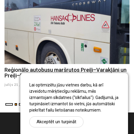
8
Reģionālo autobusu maršrutos Preiļi–Varakļāni un
P
Preiļi–Rudzāti no augusta būs izmaiņas
i
Lai optimizētu jūsu vietnes darbu, kā arī
julijs 21 , 2026
ju
izveidotu mērķtiecīgu reklāmu, mēs
izmantojam sīkdatnes ("sīkfailus"). Gadījumā, ja
turpināsiet izmantot šo vietni, jūs automātiski
piekrītat failu lietošanas noteikumiem.
Akceptēt un turpināt