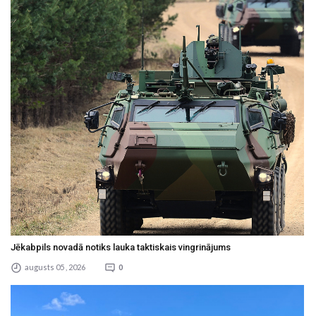
Jēkabpils novadā notiks lauka taktiskais vingrinājums
augusts 05 , 2026
0