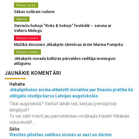
Vides ziņas
Sākas solārais rudens
Sports
Sieviešu hokejs "Roks & hokejs" festivālā – saruna ar
Valteru Midegu
Dienas izvēle
Mūžībā devusies Jēkabpils slimnīcas ārste Marina Pumpiša
Dienas izvēle
Jēkabpils novada kultūras pārvaldes vadītāja iesniegusi
atlūgumu
JAUNĀKIE KOMENTĀRI
Hahaha
Jēkabpiliešus aicina atbalstīt iniciatīvu par finanšu pratību kā
obligātu studiju kursu Latvijas augstskolās
Tikai augstskolā? Varbūt labāk tad, kad jau pensijā būs
aizgājuši?
To var sākt mācīt jau pamatskolas vecākajās klasēs! Vēlākais
vidusskolā!!...
Sēlis
Viesītes pilsētas svētkos vicinās ar nazi un dūrēm