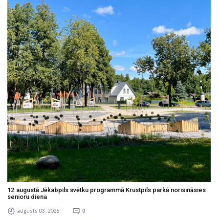
12.augustā Jēkabpils svētku programmā Krustpils parkā norisināsies
senioru diena
augusts 03 , 2026
0