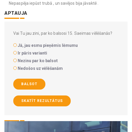
Nepaspēja iepūst trubā , un savējos bija jāvaktē .
APTAUJA
Vai Tu jau zini, par ko balsosi 15. Saeimas vēlēšanās?
Jā, jau esmu pieņēmis lēmumu
Ir pāris varianti
Nezinu par ko balsot
Nedošos uz vēlēšanām
BALSOT
SKATĪT REZULTĀTUS