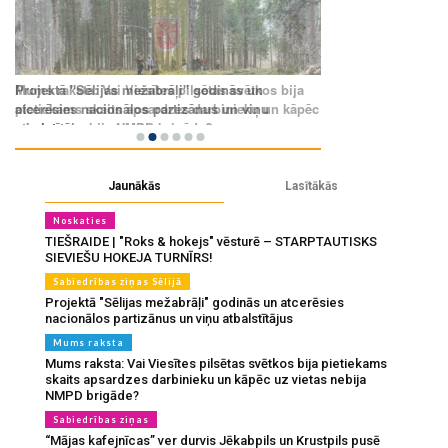
Jaunākās
Lasītākās
Noskaties
TIEŠRAIDE | "Roks & hokejs" vēsturē – STARPTAUTISKS
SIEVIEŠU HOKEJA TURNĪRS!
Sabiedrības ziņas Sēlijā
Projektā "Sēlijas mežabrāļi" godinās un atcerēsies
nacionālos partizānus un viņu atbalstītājus
Mums raksta
Mums raksta: Vai Viesītes pilsētas svētkos bija pietiekams
skaits apsardzes darbinieku un kāpēc uz vietas nebija
NMPD brigāde?
Sabiedrības ziņas
“Mājas kafejnīcas” ver durvis Jēkabpils un Krustpils pusē