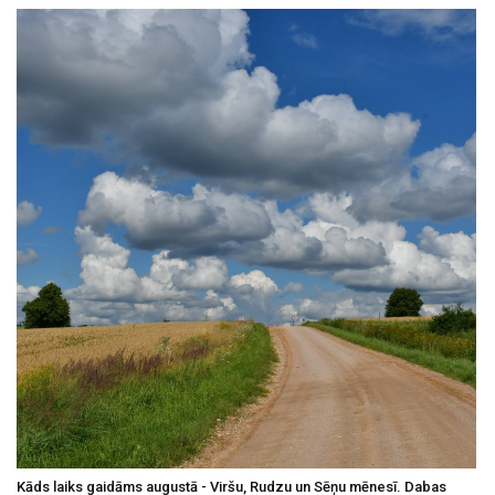
Kāds laiks gaidāms augustā - Viršu, Rudzu un Sēņu mēnesī. Dabas