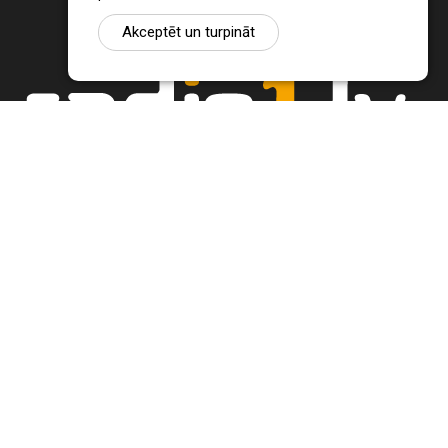
Akceptēt un turpināt
Ziņu portāls Radio1.lv ir informācija un diskusija par Jēkabpils
pilsētas un reģiona novadu aktualitātēm. Svarīgākie notikumi un
procesi Latvijā un pasaulē.
+371 22 320 220
zinas@radio1.lv
REDAKTORA IZVĒLE