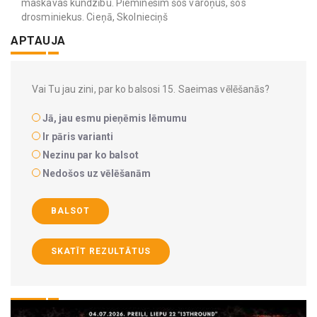
maskavas kundzību. Pieminēsim šos varoņus, šos
drosminiekus. Cieņā, Skolnieciņš
APTAUJA
Vai Tu jau zini, par ko balsosi 15. Saeimas vēlēšanās?
Jā, jau esmu pieņēmis lēmumu
Ir pāris varianti
Nezinu par ko balsot
Nedošos uz vēlēšanām
BALSOT
SKATĪT REZULTĀTUS