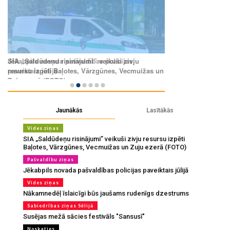
Jaunākās
Lasītākās
Vides ziņas
SIA „Saldūdeņu risinājumi” veikuši zivju resursu izpēti
Baļotes, Vārzgūnes, Vecmuižas un Zuju ezerā (FOTO)
Pašvaldību ziņas
Jēkabpils novada pašvaldības policijas paveiktais jūlijā
Vides ziņas
Nākamnedēļ īslaicīgi būs jaušams rudenīgs dzestrums
Sabiedrības ziņas Sēlijā
Susējas mežā sācies festivāls "Sansusī"
Noskaties