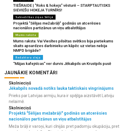
TIEŠRAIDE | "Roks & hokejs" vēsturē – STARPTAUTISKS
SIEVIEŠU HOKEJA TURNĪRS!
Sabiedrības ziņas Sēlijā
Projektā "Sēlijas mežabrāļi" godinās un atcerēsies
nacionālos partizānus un viņu atbalstītājus
Mums raksta
Mums raksta: Vai Viesītes pilsētas svētkos bija pietiekams
skaits apsardzes darbinieku un kāpēc uz vietas nebija
NMPD brigāde?
Redaktora sleja
“Mājas kafejnīcas” ver durvis Jēkabpils un Krustpils pusē
JAUNĀKIE KOMENTĀRI
Skolnieciņš
Jēkabpils novadā notiks lauka taktiskais vingrinājums
Prieks par Latvijas armiju, kura ir spējīga aizstāvēt Latviju
nelaimē.
Skolnieciņš
Projektā "Sēlijas mežabrāļi" godinās un atcerēsies
nacionālos partizānus un viņu atbalstītājus
Meža brāļi ir varoņi, kuri cīnijās pret padomju okupāciju, pret