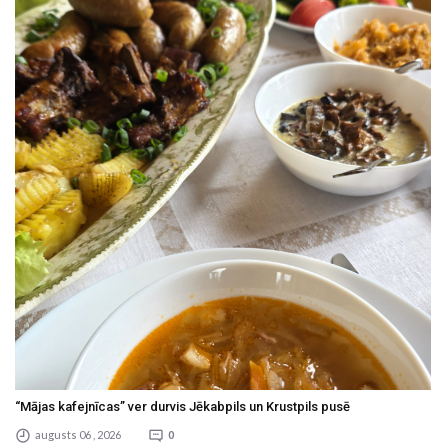
“Mājas kafejnīcas” ver durvis Jēkabpils un Krustpils pusē
augusts 06 , 2026
0