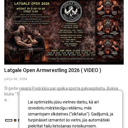
Latgale Open Armwrestling 2026 ( VIDEO )
V
julijs 02 , 2026
de
Šī gada vasarā Preiļi kļūs par spēka sporta galvaspilsētu. Boksa
20
kluba "13th Round" pagalmā, Liepu ielā 22, notiks starptautisks
ga
a...
če
Lai optimizētu jūsu vietnes darbu, kā arī
izveidotu mērķtiecīgu reklāmu, mēs
izmantojam sīkdatnes ("sīkfailus"). Gadījumā, ja
turpināsiet izmantot šo vietni, jūs automātiski
piekrītat failu lietošanas noteikumiem.