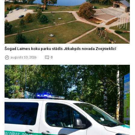
Šogad Laimes koku parku stādīs Jēkabpils novada Zvejnieklīcī
augusts 10 , 2026
0