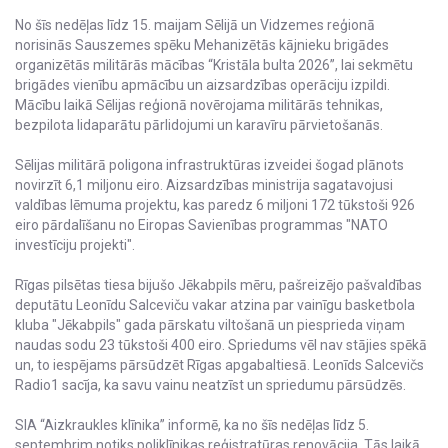
No šīs nedēļas līdz 15. maijam Sēlijā un Vidzemes reģionā
norisinās Sauszemes spēku Mehanizētās kājnieku brigādes
organizētās militārās mācības “Kristāla bulta 2026”, lai sekmētu
brigādes vienību apmācību un aizsardzības operāciju izpildi.
Mācību laikā Sēlijas reģionā novērojama militārās tehnikas,
bezpilota lidaparātu pārlidojumi un karavīru pārvietošanās.
Sēlijas militārā poligona infrastruktūras izveidei šogad plānots
novirzīt 6,1 miljonu eiro. Aizsardzības ministrija sagatavojusi
valdības lēmuma projektu, kas paredz 6 miljoni 172 tūkstoši 926
eiro pārdalīšanu no Eiropas Savienības programmas "NATO
investīciju projekti".
Rīgas pilsētas tiesa bijušo Jēkabpils mēru, pašreizējo pašvaldības
deputātu Leonīdu Salceviču vakar atzina par vainīgu basketbola
kluba "Jēkabpils" gada pārskatu viltošanā un piesprieda viņam
naudas sodu 23 tūkstoši 400 eiro. Spriedums vēl nav stājies spēkā
un, to iespējams pārsūdzēt Rīgas apgabaltiesā. Leonīds Salcevičs
Radio1 sacīja, ka savu vainu neatzīst un spriedumu pārsūdzēs.
SIA “Aizkraukles klīnika” informē, ka no šīs nedēļas līdz 5.
septembrim notiks poliklīnikas reģistratūras renovācija. Tās laikā