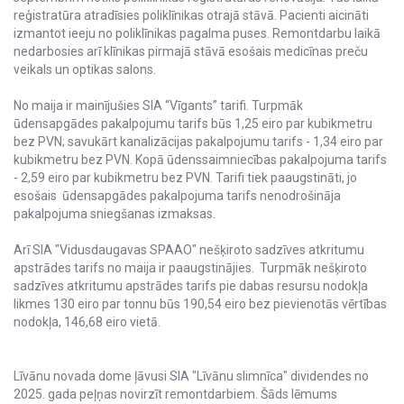
reģistratūra atradīsies poliklīnikas otrajā stāvā. Pacienti aicināti
izmantot ieeju no poliklīnikas pagalma puses. Remontdarbu laikā
nedarbosies arī klīnikas pirmajā stāvā esošais medicīnas preču
veikals un optikas salons.
No maija ir mainījušies SIA “Vīgants” tarifi. Turpmāk
ūdensapgādes pakalpojumu tarifs būs 1,25 eiro par kubikmetru
bez PVN; savukārt kanalizācijas pakalpojumu tarifs - 1,34 eiro par
kubikmetru bez PVN. Kopā ūdenssaimniecības pakalpojuma tarifs
- 2,59 eiro par kubikmetru bez PVN. Tarifi tiek paaugstināti, jo
esošais ūdensapgādes pakalpojuma tarifs nenodrošināja
pakalpojuma sniegšanas izmaksas.
Arī SIA "Vidusdaugavas SPAAO" nešķiroto sadzīves atkritumu
apstrādes tarifs no maija ir paaugstinājies. Turpmāk nešķiroto
sadzīves atkritumu apstrādes tarifs pie dabas resursu nodokļa
likmes 130 eiro par tonnu būs 190,54 eiro bez pievienotās vērtības
nodokļa, 146,68 eiro vietā.
Līvānu novada dome ļāvusi SIA "Līvānu slimnīca" dividendes no
2025. gada peļņas novirzīt remontdarbiem. Šāds lēmums