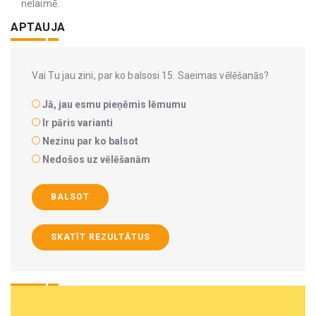
nelaimē.
APTAUJA
Vai Tu jau zini, par ko balsosi 15. Saeimas vēlēšanās?
Jā, jau esmu pieņēmis lēmumu
Ir pāris varianti
Nezinu par ko balsot
Nedošos uz vēlēšanām
BALSOT
SKATĪT REZULTĀTUS