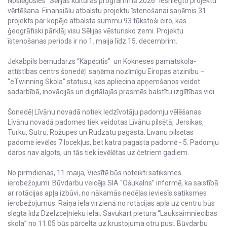
Noslēgusies “Sēlijas kultūras programmā 2026” iesniegto projektu
vērtēšana. Finansiālu atbalstu projektu īstenošanai saņēmis 31
projekts par kopējo atbalsta summu 93 tūkstoši eiro, kas
ģeogrāfiski pārklāj visu Sēlijas vēsturisko zemi. Projektu
īstenošanas periods ir no 1. maija līdz 15. decembrim.
Jēkabpils bērnudārzs “Kāpēcītis” un Kokneses pamatskola-
attīstības centrs šonedēļ saņēma nozīmīgu Eiropas atzinību –
“eTwinning Skola” statusu, kas apliecina apņemšanos veidot
sadarbībā, inovācijās un digitālajās prasmēs balstītu izglītības vidi.
Šonedēļ Līvānu novadā notiek Iedzīvotāju padomju vēlēšanas.
Līvānu novadā padomes tiek veidotas Līvānu pilsētā, Jersikas,
Turku, Sutru, Rožupes un Rudzātu pagastā. Līvānu pilsētas
padomē ievēlēs 7 locekļus, bet katrā pagasta padomē - 5. Padomju
darbs nav algots, un tās tiek ievēlētas uz četriem gadiem.
No pirmdienas, 11.maija, Viesītē būs noteikti satiksmes
ierobežojumi. Būvdarbu veicējs SIA “Ošukalns” informē, ka saistībā
ar rotācijas apļa izbūvi, no nākamās nedēļas ieviesīs satiksmes
ierobežojumus. Raiņa iela virzienā no rotācijas apļa uz centru būs
slēgta līdz Dzelzceļnieku ielai. Savukārt pietura “Lauksaimniecības
skola” no 11.05 būs pārcelta uz krustojuma otru pusi. Būvdarbu