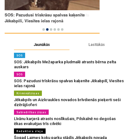
Jaunākās
Lasītākās
SOS
SOS: Jēkabpils Mežaparka pludmalē atrasts bērna zelta
auskars
SOS
SOS: Pazudusi trīskrāsu spalvas kaķenīte Jēkabpilī, Viesītes
ielas rajonā
Kriminālziņas
Jēkabpils un Aizkraukles novados brīvdienās pieķerti seši
dzērājšoferi
Sabiedrības ziņas
Līvānu karjerā atrasts noslīkušais, Pilskalnē no degošas
ēkas evakuējas trīs cilvēki
Redaktora sleja
Šogad Laimes koku parku stādīs Jēkabpils novada