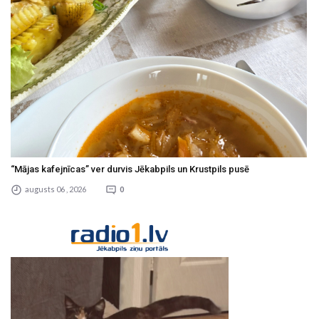
“Mājas kafejnīcas” ver durvis Jēkabpils un Krustpils pusē
augusts 06 , 2026
0