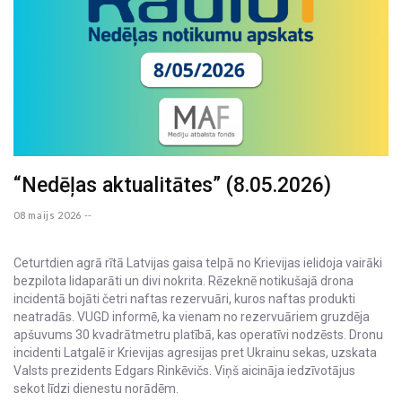
“Nedēļas aktualitātes” (8.05.2026)
08 maijs 2026 --
Ceturtdien agrā rītā Latvijas gaisa telpā no Krievijas ielidoja vairāki
bezpilota lidaparāti un divi nokrita. Rēzeknē notikušajā drona
incidentā bojāti četri naftas rezervuāri, kuros naftas produkti
neatradās. VUGD informē, ka vienam no rezervuāriem gruzdēja
apšuvums 30 kvadrātmetru platībā, kas operatīvi nodzēsts. Dronu
incidenti Latgalē ir Krievijas agresijas pret Ukrainu sekas, uzskata
Valsts prezidents Edgars Rinkēvičs. Viņš aicināja iedzīvotājus
sekot līdzi dienestu norādēm.