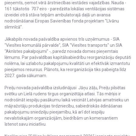
pieņemts, ņemot vērā ārstniecības iestādes vajadzības. Nauda -
161 tūkstotis 707 eiro - paredzēta lokālas ventilācijas sistēmas
izveidei otrā stāva telpām ambulatorajā daļā un avansa
nodrošināšanai Eiropas Savienības fonda projektam "Līvānu
slimnīcā”.
Jēkabpils novada pašvaldība apvienos trīs uzņēmumus - SIA
"Viesītes komunālā pārvalde", SIA "Viesītes transports" un SIA
"Aknīstes pakalpojumi" -, paredz novada domes pieņemtais
lēmums. Par pašvaldības kapitālsabiedrību reorganizāciju deputāti
nolēma, lai uzlabotu pakalpojumu kvalitāti un efektīvāk izmantotu
pieejamos resursus. Plānots, ka reorganizācija tiks pabeigta līdz
2027. gada sākumam.
Preiļu novada pašvaldība izsludinājusi Jāņu zāļu, Preiļu pilsētas
svētku un Lielā rudens tirgus organizētāja atlasi. Tās mērķis ir
nodrošināt iespēju pasākumu laikā veicināt Latvijas amatnieku un
mājražotāju produkcijas tirdzniecību, sabiedriskās ēdināšanas
pakalpojumu sniedzēju pieejamību, kā arī dot iespēju
nevalstiskajām organizācijām, biedrībām un komersantiem
īstenot savu iniciatīvu.