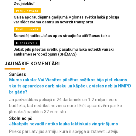
Zvejnieklīcī
Preiļu novadā
Gaisa apdraudējuma gadījumā Aglonas svētku laikā policija
var slēgt ciema centru un novirzīt transportu
Preiļu novadā
Šonedēļ notiks Jašas upes straujteču attīrīšanas talka
Dienas izvēle
Jēkabpils pilsētas svētku pasākumu laikā noteikti vairāki
satiksmes ierobežojumi (SHĒMAS)
JAUNĀKIE KOMENTĀRI
Sančess
Mums raksta: Vai Viesītes pilsētas svētkos bija pietiekams
skaits apsardzes darbinieku un kāpēc uz vietas nebija NMPD
brigāde?
Ja pašvaldības policijā ir 24 darbinieki un 1.2 miljoni euro
budžets, tad nedrīkst nevienu euro tērēt apsardzēm par ko
jāmaksā papildus 32 euro stu...
Skolnieciņš
Jēkabpils novadā notiks lauka taktiskais vingrinājums
Prieks par Latvijas armiju, kura ir spējīga aizstāvēt Latviju