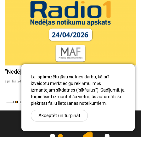
“Nedēļas aktualitātes” (24.04.2026)
“
Lai optimizētu jūsu vietnes darbu, kā arī
aprilis 24 , 2026
ap
izveidotu mērķtiecīgu reklāmu, mēs
izmantojam sīkdatnes ("sīkfailus"). Gadījumā, ja
turpināsiet izmantot šo vietni, jūs automātiski
piekrītat failu lietošanas noteikumiem.
Akceptēt un turpināt