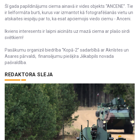
Šī gada papildinājums ciema ainavā ir vides objekts “ANCENE”. Tie
ir lielformāta burti, kurus var izmantot kā fotografēšanās vietu un
atskaites iespēju par to, ka esat apciemojis viedo ciemu - Anceni.
Ikviens interesents ir laipni aicināts uz mazā ciema ar plašo sirdi
svētkiem!
Pasākumu organizē biedrība “Kopā-2” sadarbībā ar Aknīstes un
Asares pārvaldi, finansējumu piešķīra Jēkabpils novada
pašvaldība.
REDAKTORA SLEJA