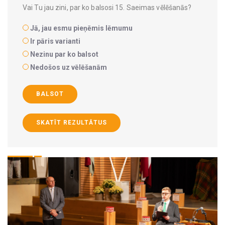
Vai Tu jau zini, par ko balsosi 15. Saeimas vēlēšanās?
Jā, jau esmu pieņēmis lēmumu
Ir pāris varianti
Nezinu par ko balsot
Nedošos uz vēlēšanām
BALSOT
SKATĪT REZULTĀTUS