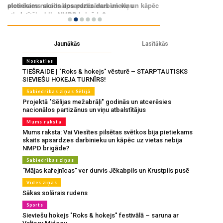
Jaunākās
Lasītākās
Noskaties
TIEŠRAIDE | "Roks & hokejs" vēsturē – STARPTAUTISKS
SIEVIEŠU HOKEJA TURNĪRS!
Sabiedrības ziņas Sēlijā
Projektā "Sēlijas mežabrāļi" godinās un atcerēsies
nacionālos partizānus un viņu atbalstītājus
Mums raksta
Mums raksta: Vai Viesītes pilsētas svētkos bija pietiekams
skaits apsardzes darbinieku un kāpēc uz vietas nebija
NMPD brigāde?
Sabiedrības ziņas
“Mājas kafejnīcas” ver durvis Jēkabpils un Krustpils pusē
Vides ziņas
Sākas solārais rudens
Sports
Sieviešu hokejs "Roks & hokejs" festivālā – saruna ar