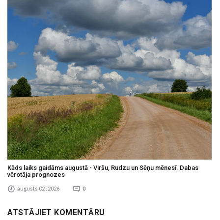
Kāds laiks gaidāms augustā - Viršu, Rudzu un Sēņu mēnesī. Dabas
vērotāja prognozes
augusts 02 , 2026
0
ATSTĀJIET KOMENTĀRU