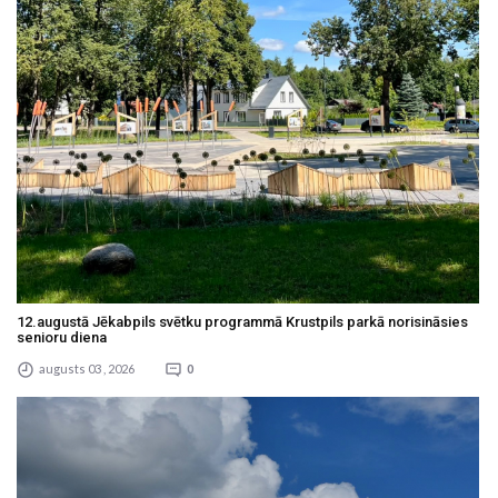
12.augustā Jēkabpils svētku programmā Krustpils parkā norisināsies
senioru diena
augusts 03 , 2026
0