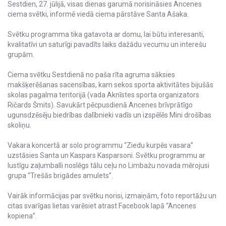
Sestdien, 27. jūlijā, visas dienas garumā norisināsies Ancenes
ciema svētki, informē viedā ciema pārstāve Santa Ašaka.
Svētku programma tika gatavota ar domu, lai būtu interesanti,
kvalitatīvi un saturīgi pavadīts laiks dažādu vecumu un interešu
grupām.
Ciema svētku Sestdienā no paša rīta agruma sāksies
makšķerēšanas sacensības, kam sekos sporta aktivitātes bijušās
skolas pagalma teritorijā (vada Aknīstes sporta organizators
Ričards Šmits). Savukārt pēcpusdienā Ancenes brīvprātīgo
ugunsdzēsēju biedrības dalībnieki vadīs un izspēlēs Mini drošības
skoliņu.
Vakara koncertā ar solo programmu “Ziedu kurpēs vasara”
uzstāsies Santa un Kaspars Kasparsoni. Svētku programmu ar
lustīgu zaļumballi noslēgs tālu ceļu no Limbažu novada mērojusi
grupa “Trešās brigādes amulets”.
Vairāk informācijas par svētku norisi, izmaiņām, foto reportāžu un
citas svarīgas lietas varēsiet atrast Facebook lapā “Ancenes
kopiena”.