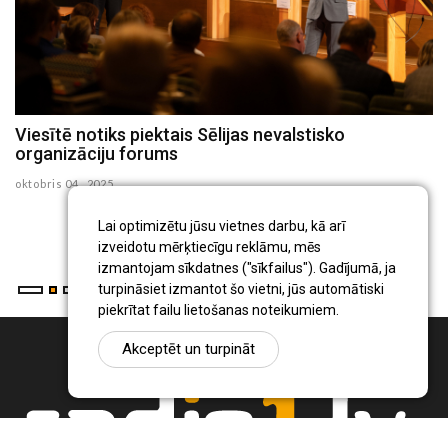
Viesītē notiks piektais Sēlijas nevalstisko
M
organizāciju forums
S
oktobris 04 , 2025
se
Ja
Lai optimizētu jūsu vietnes darbu, kā arī
sa
izveidotu mērķtiecīgu reklāmu, mēs
izmantojam sīkdatnes ("sīkfailus"). Gadījumā, ja
turpināsiet izmantot šo vietni, jūs automātiski
piekrītat failu lietošanas noteikumiem.
Akceptēt un turpināt