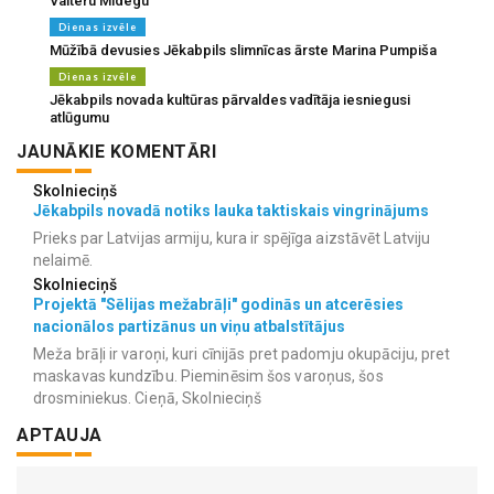
Valteru Midegu
Dienas izvēle
Mūžībā devusies Jēkabpils slimnīcas ārste Marina Pumpiša
Dienas izvēle
Jēkabpils novada kultūras pārvaldes vadītāja iesniegusi
atlūgumu
JAUNĀKIE KOMENTĀRI
Skolnieciņš
Jēkabpils novadā notiks lauka taktiskais vingrinājums
Prieks par Latvijas armiju, kura ir spējīga aizstāvēt Latviju
nelaimē.
Skolnieciņš
Projektā "Sēlijas mežabrāļi" godinās un atcerēsies
nacionālos partizānus un viņu atbalstītājus
Meža brāļi ir varoņi, kuri cīnijās pret padomju okupāciju, pret
maskavas kundzību. Pieminēsim šos varoņus, šos
drosminiekus. Cieņā, Skolnieciņš
APTAUJA