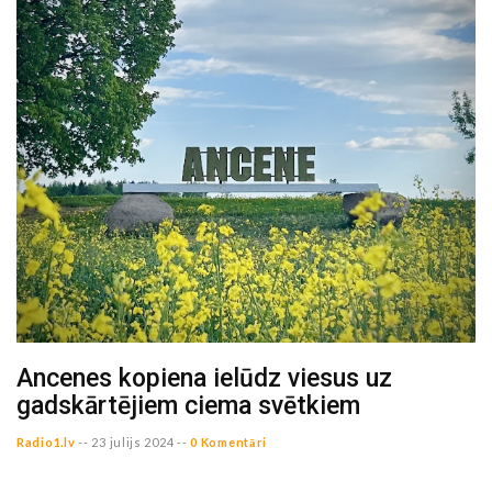
Ancenes kopiena ielūdz viesus uz
gadskārtējiem ciema svētkiem
Radio1.lv
--
23 julijs 2024 --
0 Komentāri