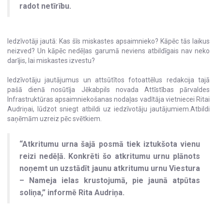
radot netīrību.
Iedzīvotāji jautā: Kas šīs miskastes apsaimnieko? Kāpēc tās laikus
neizved? Un kāpēc nedēļas garumā neviens atbildīgais nav neko
darījis, lai miskastes izvestu?
Iedzīvotāju jautājumus un attsūtītos fotoattēlus redakcija tajā
pašā dienā nosūtīja Jēkabpils novada Attīstības pārvaldes
Infrastruktūras apsaimniekošanas nodaļas vadītāja vietniecei Ritai
Audriņai, lūdzot sniegt atbildi uz iedzīvotāju jautājumiem.Atbildi
saņēmām uzreiz pēc svētkiem.
“Atkritumu urna šajā posmā tiek iztukšota vienu
reizi nedēļā. Konkrēti šo atkritumu urnu plānots
noņemt un uzstādīt jaunu atkritumu urnu Viestura
– Nameja ielas krustojumā, pie jaunā atpūtas
soliņa,” informē Rita Audriņa.