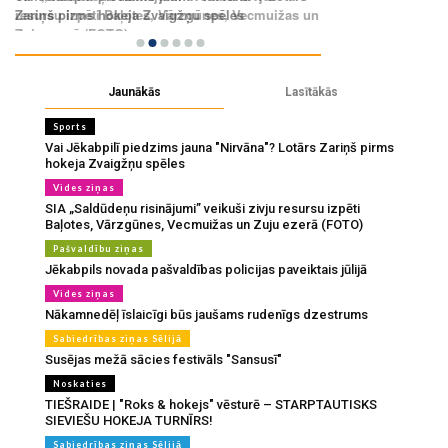
Jaunākās
Lasītākās
Sports
Vai Jēkabpilī piedzims jauna "Nirvāna"? Lotārs Zariņš pirms
hokeja Zvaigžņu spēles
Vides ziņas
SIA „Saldūdeņu risinājumi” veikuši zivju resursu izpēti
Baļotes, Vārzgūnes, Vecmuižas un Zuju ezerā (FOTO)
Pašvaldību ziņas
Jēkabpils novada pašvaldības policijas paveiktais jūlijā
Vides ziņas
Nākamnedēļ īslaicīgi būs jaušams rudenīgs dzestrums
Sabiedrības ziņas Sēlijā
Susējas mežā sācies festivāls "Sansusī"
Noskaties
TIEŠRAIDE | "Roks & hokejs" vēsturē – STARPTAUTISKS
SIEVIEŠU HOKEJA TURNĪRS!
Sabiedrības ziņas Sēlijā