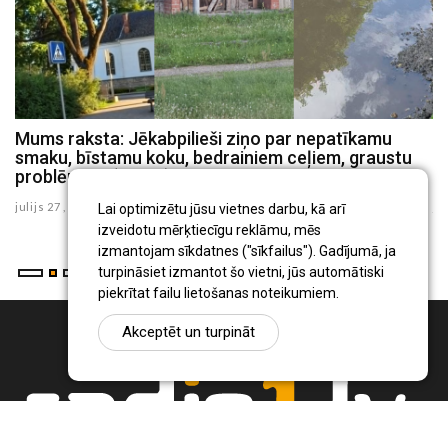
u
Mums raksta: Jēkabpilieši ziņo par nepatīkamu
M
smaku, bīstamu koku, bedrainiem ceļiem, graustu
d
problēmām (FOTO)
i
julijs 27 , 2026
ju
Lai optimizētu jūsu vietnes darbu, kā arī
izveidotu mērķtiecīgu reklāmu, mēs
izmantojam sīkdatnes ("sīkfailus"). Gadījumā, ja
turpināsiet izmantot šo vietni, jūs automātiski
piekrītat failu lietošanas noteikumiem.
Akceptēt un turpināt