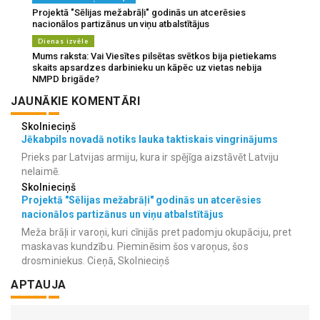
Projektā "Sēlijas mežabrāļi" godinās un atcerēsies
nacionālos partizānus un viņu atbalstītājus
Dienas izvēle
Mums raksta: Vai Viesītes pilsētas svētkos bija pietiekams
skaits apsardzes darbinieku un kāpēc uz vietas nebija
NMPD brigāde?
JAUNĀKIE KOMENTĀRI
Skolnieciņš
Jēkabpils novadā notiks lauka taktiskais vingrinājums
Prieks par Latvijas armiju, kura ir spējīga aizstāvēt Latviju
nelaimē.
Skolnieciņš
Projektā "Sēlijas mežabrāļi" godinās un atcerēsies
nacionālos partizānus un viņu atbalstītājus
Meža brāļi ir varoņi, kuri cīnijās pret padomju okupāciju, pret
maskavas kundzību. Pieminēsim šos varoņus, šos
drosminiekus. Cieņā, Skolnieciņš
APTAUJA