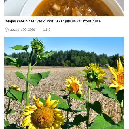
“Mājas kafejnīcas” ver durvis Jēkabpils un Krustpils pusē
augusts 06 , 2026
0