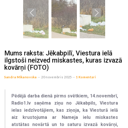
Mums raksta: Jēkabpilī, Viestura ielā
ilgstoši neizved miskastes, kuras izvazā
kovārņi (FOTO)
Sandra Mikanovska
--
20 novembris 2025 --
1 Komentāri
Pēdējā darba dienā pirms svētkiem, 14.novembrī,
Radio1.lv saņēma ziņu no Jēkabpils, Viestura
ielas iedzīvotājiem, kas ziņoja, ka Viesturā ielā
aiz krustojuma ar Nameja ielu miskastes
atstātas novārtā un to saturu izvazā kovārņi,