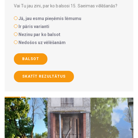
Vai Tu jau zini, par ko balsosi 15. Saeimas vēlēšanās?
Jā, jau esmu pieņēmis lēmumu
Ir pāris varianti
Nezinu par ko balsot
Nedošos uz vēlēšanām
BALSOT
SKATĪT REZULTĀTUS