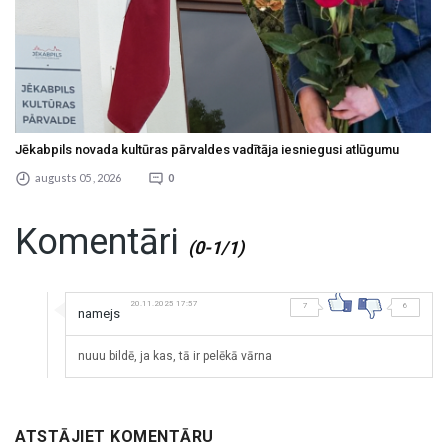
Jēkabpils novada kultūras pārvaldes vadītāja iesniegusi atlūgumu
augusts 05 , 2026
0
Komentāri
(0-1/1)
20.11.2025 17:57
7
6
namejs
nuuu bildē, ja kas, tā ir pelēkā vārna
ATSTĀJIET KOMENTĀRU