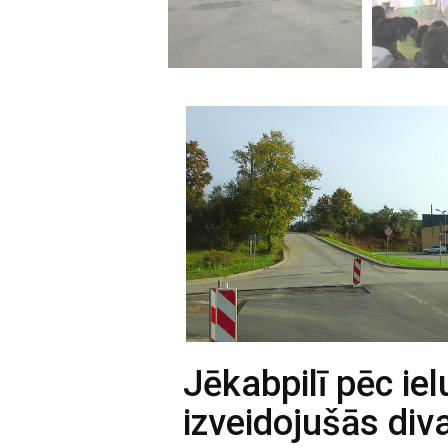
Jēkabpilī pēc ie
izveidojušās div