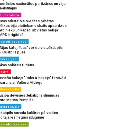
tcerēsies nacionālos partizānus un viņu
balstītājus
Mums raksta
ms raksta: Vai Viesītes pilsētas
vētkos bija pietiekams skaits apsardzes
rbinieku un kāpēc uz vietas nebija
MPD brigāde?
Sabiedrības ziņas
ājas kafejnīcas” ver durvis Jēkabpils
 Krustpils pusē
Vides ziņas
ākas solārais rudens
Sports
eviešu hokejs "Roks & hokejs" festivālā
 saruna ar Valteru Midegu
Dienas izvēle
ūžībā devusies Jēkabpils slimnīcas
rste Marina Pumpiša
Dienas izvēle
ēkabpils novada kultūras pārvaldes
dītāja iesniegusi atlūgumu
Sabiedrības ziņas