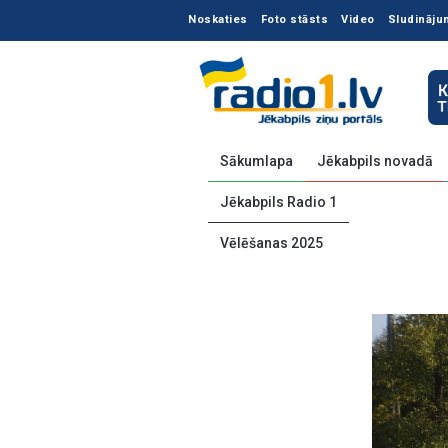
Noskaties
Foto stāsts
Video
Sludināju
Sākumlapa
Jēkabpils novadā
Jēkabpils Radio 1
Vēlēšanas 2025