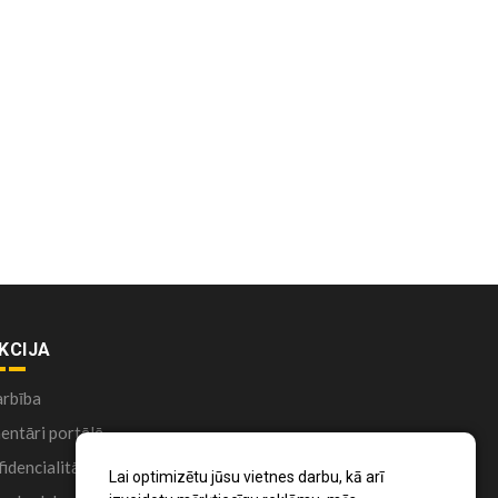
KCIJA
arbība
ntāri portālā
idencialitātes politika
Lai optimizētu jūsu vietnes darbu, kā arī