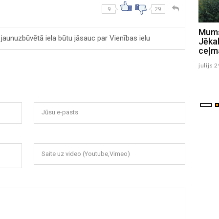
9
29
Mums raksta: Vai Viesītes pilsētas
Mums
 jaunuzbūvētā iela būtu jāsauc par Vienības ielu
svētkos bija pietiekams skaits
Jēkab
apsardzes darbinieku un kāpēc uz
ceļma
vietas nebija NMPD brigāde?
julijs 
augusts 06 , 2026
Jūsu e-pasts
Saite uz video (Youtube,Vimeo)