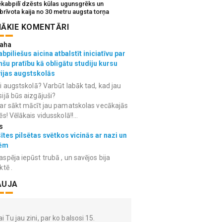
ēkabpilī dzēsts kūlas ugunsgrēks un
brīvota kaija no 30 metru augsta torņa
ĀKIE KOMENTĀRI
aha
bpiliešus aicina atbalstīt iniciatīvu par
nšu pratību kā obligātu studiju kursu
vijas augstskolās
i augstskolā? Varbūt labāk tad, kad jau
ijā būs aizgājuši?
ar sākt mācīt jau pamatskolas vecākajās
ēs! Vēlākais vidusskolā!!...
s
ītes pilsētas svētkos vicinās ar nazi un
ēm
spēja iepūst trubā , un savējos bija
ktē .
AUJA
i Tu jau zini, par ko balsosi 15.