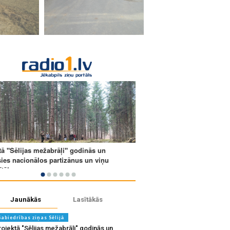
Jaunākās
Lasītākās
Sabiedrības ziņas Sēlijā
ojektā "Sēlijas mežabrāļi" godinās un