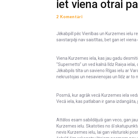
iet viena otrai p
2 Komentāri
Jēkabpilī pēc Vienības un Kurzemes ielu re
savstarpēji nav saistītas, bet gan iet viena o
Viena Kurzemes iela, kas jau gadu desmitiem
"Supernetto" un ved kalnā līdz Raiņa ielai,
Jēkabpils tilta un savieno Rīgas ielu ar Va
nekrustojas un nesavienojas un līdz ar to n
Posmā, kur agrāk vecā Kurzemes iela veda g
Vecā iela, kas patlaban ir gana izdangāta,
Attēlos esam sabildējuši gan veco, gan jau
Kurzemes ielu. Skatoties no šī skatupunkta
nevis Kurzemes ielu, lai gan vēsturiski pos