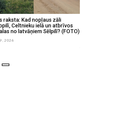
 raksta: Kad nopļaus zāli
Mums raksta: Jēkabpili
pilī, Celtnieku ielā un atbrīvos
nepatīkamu smaku, bī
las no latvāņiem Sēlpilī? (FOTO)
bedrainiem ceļiem, gr
problēmām (FOTO)
29 , 2026
julijs 27 , 2026