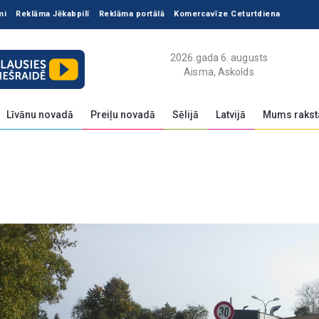
mi
Reklāma Jēkabpilī
Reklāma portālā
Komercavīze Ceturtdiena
2026.gada 6. augusts
Aisma, Askolds
Līvānu novadā
Preiļu novadā
Sēlijā
Latvijā
Mums rakst