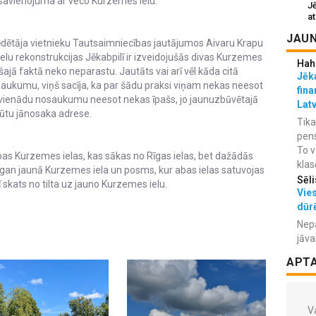
avienojuma ar veco Kurzemes ielu.
J
at
JAUN
dētāja vietnieku Tautsaimniecības jautājumos Aivaru Krapu
 ielu rekonstrukcijas Jēkabpilī ir izveidojušās divas Kurzemes
Hah
 šajā faktā neko neparastu. Jautāts vai arī vēl kāda citā
Jēka
nosaukumu, viņš sacīja, ka par šādu praksi viņam nekas neesot
fina
r vienādu nosaukumu neesot nekas īpašs, jo jaunuzbūvētajā
Lat
būtu jānosaka adrese.
Tika
pens
To v
bas Kurzemes ielas, kas sākas no Rīgas ielas, bet dažādās
klas
 gan jaunā Kurzemes iela un posms, kur abas ielas satuvojas
Sēli
ī skats no tilta uz jauno Kurzemes ielu.
Vies
dūr
Nepa
jāva
APT
Va