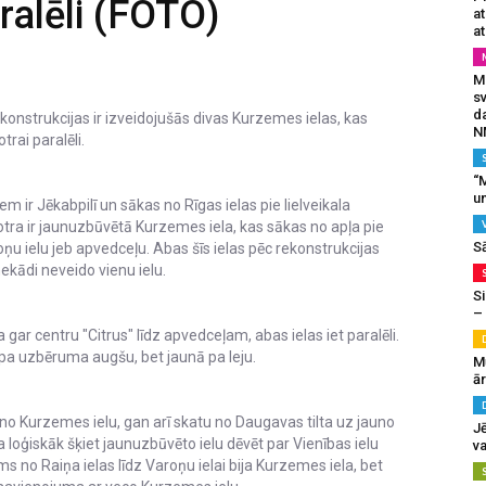
aralēli (FOTO)
a
at
Mu
s
da
konstrukcijas ir izveidojušās divas Kurzemes ielas, kas
N
trai paralēli.
“M
un
 ir Jēkabpilī un sākas no Rīgas ielas pie lielveikala
 otra ir jaunuzbūvētā Kurzemes iela, kas sākas no apļa pie
S
roņu ielu jeb apvedceļu. Abas šīs ielas pēc rekonstrukcijas
ekādi neveido vienu ielu.
Si
–
ar centru "Citrus" līdz apvedceļam, abas ielas iet paralēli.
 pa uzbēruma augšu, bet jaunā pa leju.
M
ā
no Kurzemes ielu, gan arī skatu no Daugavas tilta uz jauno
J
 loģiskāk šķiet jaunuzbūvēto ielu dēvēt par Vienības ielu
va
ms no Raiņa ielas līdz Varoņu ielai bija Kurzemes iela, bet