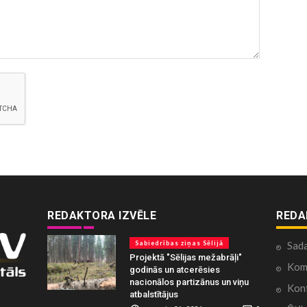
REDAKTORA IZVĒLE
REDA
Sabiedrības ziņas Sēlijā
Sad
Projektā "Sēlijas mežabrāļi"
Kome
godinās un atcerēsies
nacionālos partizānus un viņu
Konf
atbalstītājus