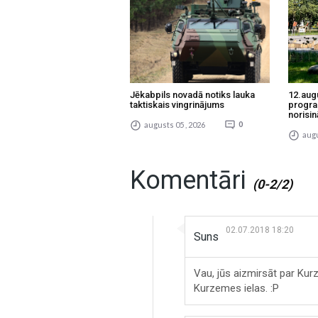
Jēkabpils novadā notiks lauka
12.aug
taktiskais vingrinājums
progra
norisin
augusts 05 , 2026
0
augu
Komentāri
(0-2/2)
02.07.2018 18:20
Suns
Vau, jūs aizmirsāt par Kurz
Kurzemes ielas. :P