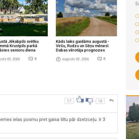
S
ustā Jēkabpils svētku
Kāds laiks gaidāms augustā -
mmā Krustpils parkā
Viršu, Rudzu un Sēņu mēnesī.
āsies senioru diena
Dabas vērotāja prognozes
sts 03 , 2026
0
augusts 02 , 2026
0
17
18
emes ielas posmu pret gaisa tiltu pār dzelzceļu. Ir 3