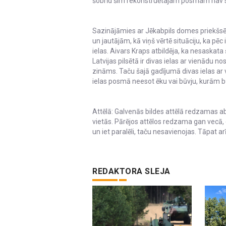
šobrīd šim rekonstruētajam posmam nav s
Sazinājāmies ar Jēkabpils domes priekšsē
un jautājām, kā viņš vērtē situāciju, ka pēc
ielas. Aivars Kraps atbildēja, ka nesaskata
Latvijas pilsētā ir divas ielas ar vienādu 
zināms. Taču šajā gadījumā divas ielas a
ielas posmā neesot ēku vai būvju, kurām 
Attēlā: Galvenās bildes attēlā redzamas a
vietās. Pārējos attēlos redzama gan vecā,
un iet paralēli, taču nesavienojas. Tāpat ar
REDAKTORA SLEJA