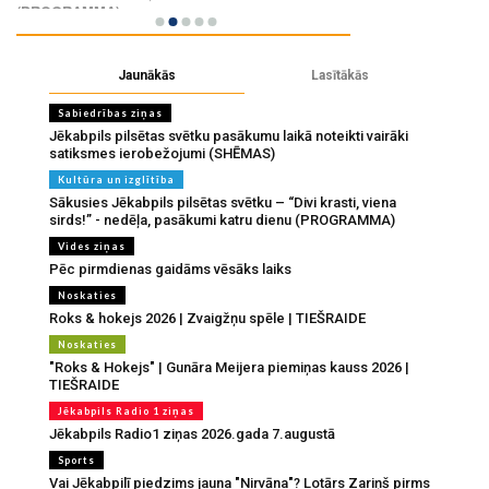
Jaunākās
Lasītākās
Sabiedrības ziņas
Jēkabpils pilsētas svētku pasākumu laikā noteikti vairāki
satiksmes ierobežojumi (SHĒMAS)
Kultūra un izglītība
Sākusies Jēkabpils pilsētas svētku – “Divi krasti, viena
sirds!” - nedēļa, pasākumi katru dienu (PROGRAMMA)
Vides ziņas
Pēc pirmdienas gaidāms vēsāks laiks
Noskaties
Roks & hokejs 2026 | Zvaigžņu spēle | TIEŠRAIDE
Noskaties
"Roks & Hokejs" | Gunāra Meijera piemiņas kauss 2026 |
TIEŠRAIDE
Jēkabpils Radio 1 ziņas
Jēkabpils Radio1 ziņas 2026.gada 7.augustā
Sports
Vai Jēkabpilī piedzims jauna "Nirvāna"? Lotārs Zariņš pirms