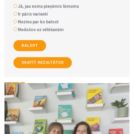
Jā, jau esmu pieņēmis lēmumu
Ir pāris varianti
Nezinu par ko balsot
Nedošos uz vēlēšanām
BALSOT
SKATĪT REZULTĀTUS