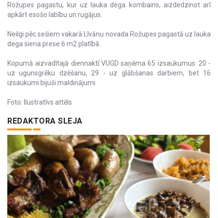
Rožupes pagastu, kur uz lauka dega kombains, aizdedzinot arī
apkārt esošo labību un rugājus.
Neilgi pēc sešiem vakarā Līvānu novada Rožupes pagastā uz lauka
dega siena prese 6 m2 platībā.
Kopumā aizvadītajā diennaktī VUGD saņēma 65 izsaukumus: 20 -
uz ugunsgrēku dzēšanu, 29 - uz glābšanas darbiem, bet 16
izsaukumi bijuši maldinājumi.
Foto: Ilustratīvs attēls
REDAKTORA SLEJA