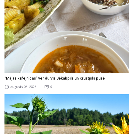
“Mājas kafejnīcas” ver durvis Jēkabpils un Krustpils pusē
augusts 06 , 2026
0