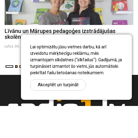
Līvānu un Mārupes pedagoģes izstrādājušas
L
skolēna rokasgrāmatu "Ķīmija 8.klasei"
a
julijs 30 , 2026
ju
Lai optimizētu jūsu vietnes darbu, kā arī
izveidotu mērķtiecīgu reklāmu, mēs
izmantojam sīkdatnes ("sīkfailus"). Gadījumā, ja
turpināsiet izmantot šo vietni, jūs automātiski
piekrītat failu lietošanas noteikumiem.
Akceptēt un turpināt