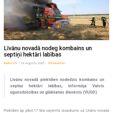
Līvānu novadā nodeg kombains un
septiņi hektāri labības
Radio1.lv
--
16 augusts 2025 --
0 Komentāri
Līvānu novadā piektdien nodedzis kombains un
septiņi hektāri labības, informēja Valsts
ugunsdzēsības un glābšanas dienests (VUGD).
Piektdien ap plkst.17 tika saņemts izsaukums uz Līvānu novada