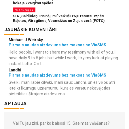
hokeja Zvaigžņu spēles
Vides ziņas
SIA „Saldūdeņu risinājumi” veikuši zivju resursu izpēti
Baļotes, Vārzgūnes, Vecmuižas un Zuju ezerā (FOTO)
JAUNĀKIE KOMENTĀRI
Michael J Weirsky
Pirmais naudas aizdevums bez maksas no ViaSMS
Hello people, I want to share my testimony with all of you. I
have daily 9 to 5 jobs but while I work, I try my luck at playing
instant Lotto. On t...
Landhi
Pirmais naudas aizdevums bez maksas no ViaSMS
Sveiki, mani labie cilvēki, mani sauc Landhi, un es vēlos ātri
ieteikt likumīgu uzņēmumu, kurā es varētu nekavējoties
pieteikties ātrajam aizdevuma...
APTAUJA
Vai Tu jau zini, par ko balsosi 15. Saeimas vēlēšanās?