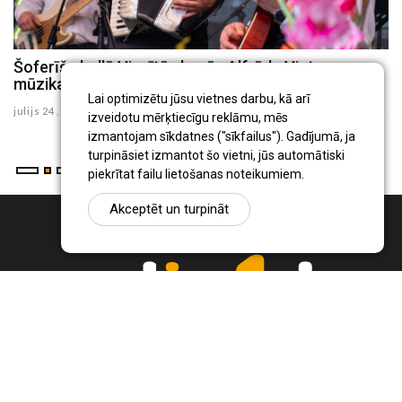
Šoferīšu ballē Viesītē skanēs Alfrēda Vintera
S
mūzikas programma
Sē
Lai optimizētu jūsu vietnes darbu, kā arī
julijs 24 , 2026
ju
izveidotu mērķtiecīgu reklāmu, mēs
izmantojam sīkdatnes ("sīkfailus"). Gadījumā, ja
turpināsiet izmantot šo vietni, jūs automātiski
piekrītat failu lietošanas noteikumiem.
Akceptēt un turpināt