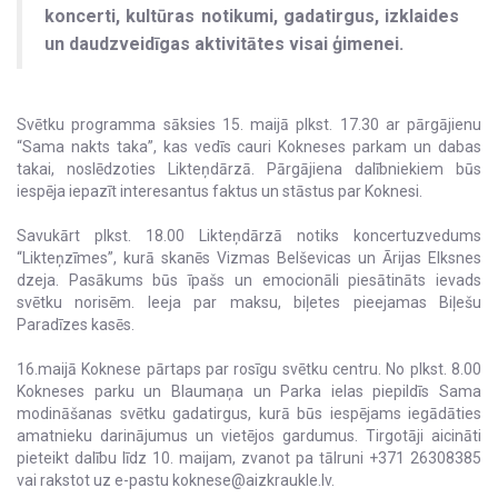
koncerti, kultūras notikumi, gadatirgus, izklaides
un daudzveidīgas aktivitātes visai ģimenei.
Svētku programma sāksies 15. maijā plkst. 17.30 ar pārgājienu
“Sama nakts taka”, kas vedīs cauri Kokneses parkam un dabas
takai, noslēdzoties Likteņdārzā. Pārgājiena dalībniekiem būs
iespēja iepazīt interesantus faktus un stāstus par Koknesi.
Savukārt plkst. 18.00 Likteņdārzā notiks koncertuzvedums
“Likteņzīmes”, kurā skanēs Vizmas Belševicas un Ārijas Elksnes
dzeja. Pasākums būs īpašs un emocionāli piesātināts ievads
svētku norisēm. Ieeja par maksu, biļetes pieejamas Biļešu
Paradīzes kasēs.
16.maijā Koknese pārtaps par rosīgu svētku centru. No plkst. 8.00
Kokneses parku un Blaumaņa un Parka ielas piepildīs Sama
modināšanas svētku gadatirgus, kurā būs iespējams iegādāties
amatnieku darinājumus un vietējos gardumus. Tirgotāji aicināti
pieteikt dalību līdz 10. maijam, zvanot pa tālruni +371 26308385
vai rakstot uz e-pastu koknese@aizkraukle.lv.