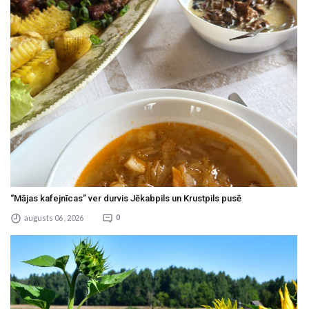
“Mājas kafejnīcas” ver durvis Jēkabpils un Krustpils pusē
augusts 06 , 2026
0