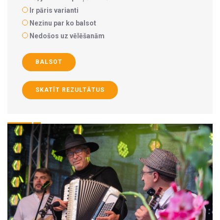
Ir pāris varianti
Nezinu par ko balsot
Nedošos uz vēlēšanām
BALSOT
SKATĪT REZULTĀTUS