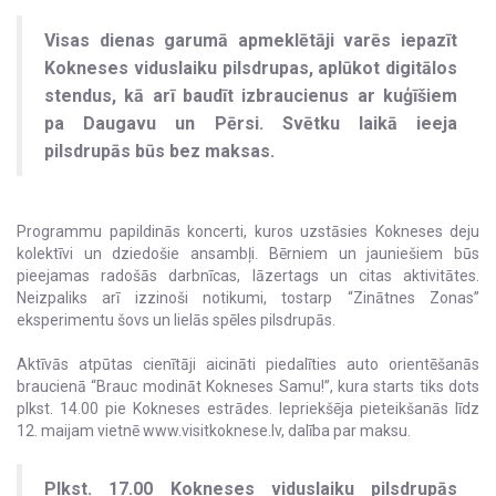
Visas dienas garumā apmeklētāji varēs iepazīt
Kokneses viduslaiku pilsdrupas, aplūkot digitālos
stendus, kā arī baudīt izbraucienus ar kuģīšiem
pa Daugavu un Pērsi. Svētku laikā ieeja
pilsdrupās būs bez maksas.
Programmu papildinās koncerti, kuros uzstāsies Kokneses deju
kolektīvi un dziedošie ansambļi. Bērniem un jauniešiem būs
pieejamas radošās darbnīcas, lāzertags un citas aktivitātes.
Neizpaliks arī izzinoši notikumi, tostarp “Zinātnes Zonas”
eksperimentu šovs un lielās spēles pilsdrupās.
Aktīvās atpūtas cienītāji aicināti piedalīties auto orientēšanās
braucienā “Brauc modināt Kokneses Samu!”, kura starts tiks dots
plkst. 14.00 pie Kokneses estrādes. Iepriekšēja pieteikšanās līdz
12. maijam vietnē www.visitkoknese.lv, dalība par maksu.
Plkst. 17.00 Kokneses viduslaiku pilsdrupās