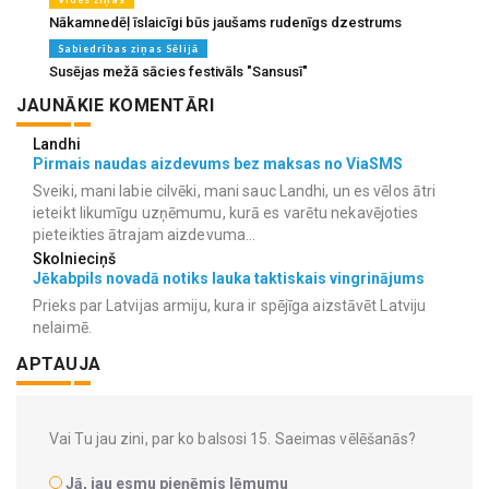
Nākamnedēļ īslaicīgi būs jaušams rudenīgs dzestrums
Sabiedrības ziņas Sēlijā
Susējas mežā sācies festivāls "Sansusī"
JAUNĀKIE KOMENTĀRI
Landhi
Pirmais naudas aizdevums bez maksas no ViaSMS
Sveiki, mani labie cilvēki, mani sauc Landhi, un es vēlos ātri
ieteikt likumīgu uzņēmumu, kurā es varētu nekavējoties
pieteikties ātrajam aizdevuma...
Skolnieciņš
Jēkabpils novadā notiks lauka taktiskais vingrinājums
Prieks par Latvijas armiju, kura ir spējīga aizstāvēt Latviju
nelaimē.
APTAUJA
Vai Tu jau zini, par ko balsosi 15. Saeimas vēlēšanās?
Jā, jau esmu pieņēmis lēmumu