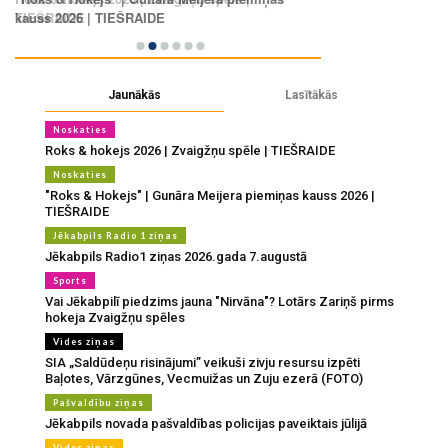
Jaunākās
Lasītākās
Noskaties
Roks & hokejs 2026 | Zvaigžņu spēle | TIEŠRAIDE
Noskaties
"Roks & Hokejs" | Gunāra Meijera piemiņas kauss 2026 |
TIEŠRAIDE
Jēkabpils Radio 1 ziņas
Jēkabpils Radio1 ziņas 2026.gada 7.augustā
Sports
Vai Jēkabpilī piedzims jauna "Nirvāna"? Lotārs Zariņš pirms
hokeja Zvaigžņu spēles
Vides ziņas
SIA „Saldūdeņu risinājumi” veikuši zivju resursu izpēti
Baļotes, Vārzgūnes, Vecmuižas un Zuju ezerā (FOTO)
Pašvaldību ziņas
Jēkabpils novada pašvaldības policijas paveiktais jūlijā
Vides ziņas